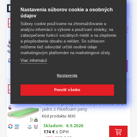
DOKÚPIŤ
Nastavenia súborov cookie a osobných
údajov
Matrac s poťahom IDEA TRIAN
-50%
Súbory cookie používame na zhromažďovanie a
80x200x14 - Akcia 1 + 1 ZADARMO
analýzu informácií o výkone a používaní stránky, na
zabezpečenie funkcií sociálnych médií a na zlepšenie
dva matrace za cenu jedného pamäťová
a prispôsobenie obsahu a reklám. So súhlasom
pena rôznych tuhostí v panvových zónach
môžeme tiež odovzdať určité osobné údaje
pre odľahčenie kĺbom a celému
Kód produktu: M32s
marketingovým platformám na marketingové účely.
pohybovému aparátu 7-zónová anatomická
>
masážna profilácia prináša veľmi jemnú
Skladom
5 ks
Viac informácií
masáž v priebehu spánku matrac s Visco
339 €
s DPH
penou a systémom rozdielne tuhosti strán
-50%
678 € **
vhodná pre všetky typy roštov poťah
Nastavenia
snímateľný a prateľný do 40 °C odporúčaná
nosnosť do 120 kg
Matrac s poťahom IDEA PARTNER
-41%
Povoliť všetko
80x200x20 M30
masážne profily s rôznou pevnosťou strán,
jadro z Flexifoam peny
povrch vyprofilovaný do 7 anatomických
Kód produktu: M30
zón na oboch stranách tvrdá (biela) a
mäkká (svetlo zelená) strana vhodný pre
Skladom: 6.9.2026
všetky typy roštov vhodný pre alergikov,
174 €
s DPH
poťah snímateľný a prateľný do 60 °C