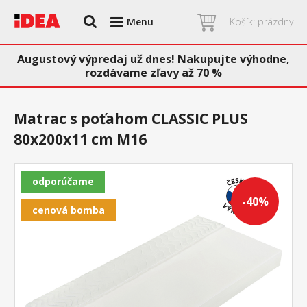
Menu
Košík: prázdny
Augustový výpredaj už dnes! Nakupujte výhodne,
rozdávame zľavy až 70 %
Matrac s poťahom CLASSIC PLUS
80x200x11 cm M16
odporúčame
-40%
cenová bomba