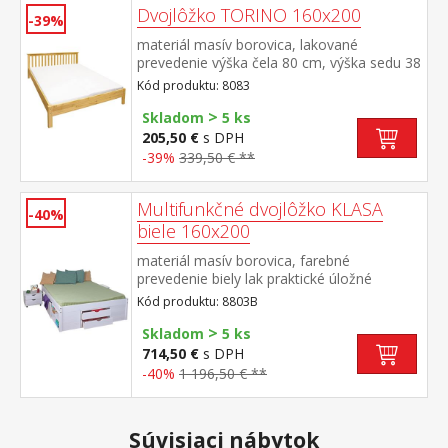
Dvojlôžko TORINO 160x200
-39%
materiál masív borovica, lakované
prevedenie výška čela 80 cm, výška sedu 38
cm, cena bez roštu a matraca minimálna
Kód produktu: 8083
odporúčaná výška matraca 15 cm
>
odporúčaný rozmer matraca 160 × 200 cm
Skladom
5 ks
alebo 2 kusy 80 × 200 cm a rošt R2
205,50 €
s DPH
odporúčaná nosnosť do 120 kg na každej
-39%
339,50 € **
polovici postele
Multifunkčné dvojlôžko KLASA
-40%
biele 160x200
materiál masív borovica, farebné
prevedenie biely lak praktické úložné
priestory pod posteľou, výška sedu 44,5
Kód produktu: 8803B
cm 2 výsuvné nočné stolíky a rošt (drevený
>
latkový) sú v cene, matrac nie je v
Skladom
5 ks
cene odporúčaný rozmer matraca 160 ×
714,50 €
s DPH
200 cm alebo 2 kusy 80 × 200
-40%
1 196,50 € **
cmID20900175 till
Súvisiaci nábytok