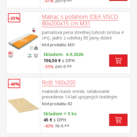
-41%
297 € **
odporúčaná nosnosť do 130 kg
Matrac s poťahom IDEA VISCO
-35%
80x200x15 cm M31
pamäťová pena strednej tuhosti (vrstva 4
cm), jadro z odolnej RE peny dobré
ortopedické vlastností a dlhá životnosť
Kód produktu: M31
matraca vhodný pre všetky typy roštov
poťah priedušný, vyrobený z dvoch častí,
Skladom: 6.9.2026
snímateľný a prateľný do 60 °C odporúčaná
156,50 €
s DPH
nosnosť do 130 kg
-35%
241 € **
Rošt 160x200
-40%
materiál masív smrek, nelakované
prevedenie 14 latí spojených textilným
tkalúnom
Kód produktu: R2
>
Skladom
5 ks
45 €
s DPH
-40%
76 € **