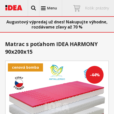
Menu
Košík: prázdny
Augustový výpredaj už dnes! Nakupujte výhodne,
rozdávame zľavy až 70 %
Matrac s poťahom IDEA HARMONY
90x200x15
cenová bomba
-44%