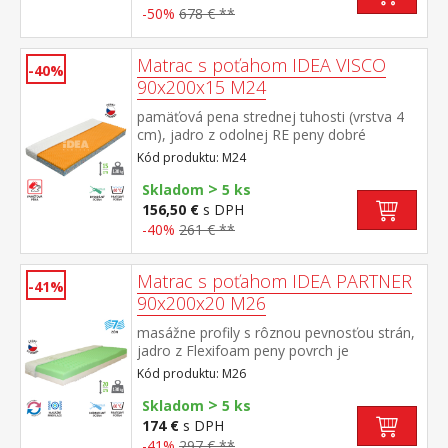
penou a systémom rozdielnej tuhosti strán
-50%
678 € **
vhodný pre všetky typy roštov poťah
snímateľný a prateľný do 40 °C odporúčaná
nosnosť do 120 kg
Matrac s poťahom IDEA VISCO
-40%
90x200x15 M24
pamäťová pena strednej tuhosti (vrstva 4
cm), jadro z odolnej RE peny dobré
ortopedické vlastností a dlhá životnosť
Kód produktu: M24
matraca vhodný pre všetky typy roštov
>
poťah priedušný, vyrobený z dvoch častí,
Skladom
5 ks
snímateľný a prateľný do 60 °C odporúčaná
156,50 €
s DPH
nosnosť do 130 kg
-40%
261 € **
Matrac s poťahom IDEA PARTNER
-41%
90x200x20 M26
masážne profily s rôznou pevnosťou strán,
jadro z Flexifoam peny povrch je
vyprofilovaný do 7 anatomických zón na
Kód produktu: M26
oboch stranách tvrdá (biela) a mäkká
>
(svetlo zelená) strana vhodný pre všetky
Skladom
5 ks
typy roštov vhodný pre alergikov, poťah
174 €
s DPH
snímateľný a prateľný do 60 °C odporúčaná
-41%
297 € **