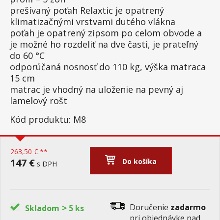
prešívaný poťah Relaxtic je opatrený
klimatizačnými vrstvami dutého vlákna
poťah je opatrený zipsom po celom obvode a
je možné ho rozdeliť na dve časti, je prateľný
do 60 °C
odporúčaná nosnosť do 110 kg, výška matraca
15 cm
matrac je vhodný na uloženie na pevný aj
lamelový rošt
Kód produktu: M8
263,50 € **
147 €
Do košíka
s DPH
>
Doručenie
zadarmo
Skladom
5 ks
pri objednávke nad