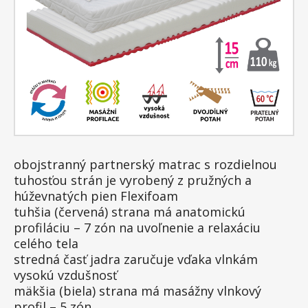
obojstranný partnerský matrac s rozdielnou
tuhosťou strán je vyrobený z pružných a
húževnatých pien Flexifoam
tuhšia (červená) strana má anatomickú
profiláciu – 7 zón na uvoľnenie a relaxáciu
celého tela
stredná časť jadra zaručuje vďaka vlnkám
vysokú vzdušnosť
mäkšia (biela) strana má masážny vlnkový
profil – 5 zón