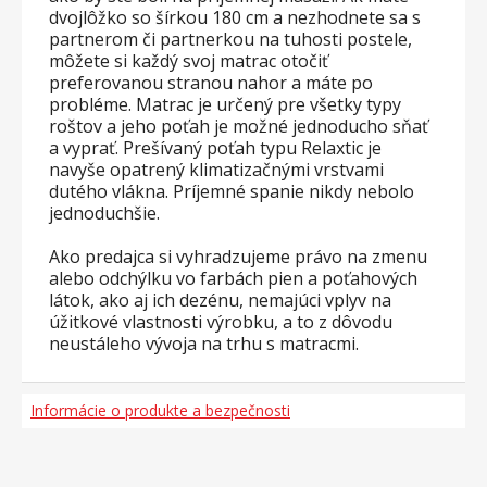
dvojlôžko so šírkou 180 cm a nezhodnete sa s
partnerom či partnerkou na tuhosti postele,
môžete si každý svoj matrac otočiť
preferovanou stranou nahor a máte po
probléme. Matrac je určený pre všetky typy
roštov a jeho poťah je možné jednoducho sňať
a vyprať. Prešívaný poťah typu Relaxtic je
navyše opatrený klimatizačnými vrstvami
dutého vlákna. Príjemné spanie nikdy nebolo
jednoduchšie.
Ako predajca si vyhradzujeme právo na zmenu
alebo odchýlku vo farbách pien a poťahových
látok, ako aj ich dezénu, nemajúci vplyv na
úžitkové vlastnosti výrobku, a to z dôvodu
neustáleho vývoja na trhu s matracmi.
Informácie o produkte a bezpečnosti