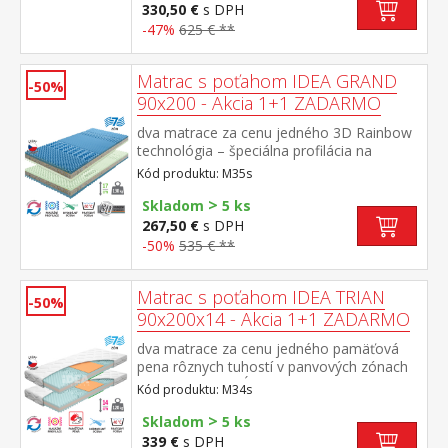
matracov 90 × 200 cm do rozloženej
330,50 €
s DPH
pohovky Fenix je možno použiť ľubovoľne
-47%
625 € **
vysoké matrace, v prípade zloženia postele
odporúčame použiť do prídavných lôžok
matrace do výšky 11 cm
Matrac s poťahom IDEA GRAND
-50%
90x200 - Akcia 1+1 ZADARMO
dva matrace za cenu jedného 3D Rainbow
technológia – špeciálna profilácia na
sendvičovej vrstve z kombinácie Flexifoam
Kód produktu: M35s
pien rôznych vlastností a tuhostí, ktorá
>
zabezpečuje komfort, vzdušnosť,
Skladom
5 ks
ortopedické vlastnosti a dlhú životnosť
267,50 €
s DPH
anatomická zónová masážna profilácia – 7
-50%
535 € **
zón na oboch stranách, jemná masáž v
priebehu spánku rozdielna tuhosť strán –
zelenkavá mäkšia strana tuhosť 2 z 5,
Matrac s poťahom IDEA TRIAN
-50%
modrá tuhšia strana tuhosť 2,5 z 5vzdušný
90x200x14 - Akcia 1+1 ZADARMO
poťah prešitý dutým vláknom, vyrobený z 2
častí, snímateľný a prateľný do 60 °
dva matrace za cenu jedného pamäťová
Codporúčaná nosnosť do 130 kg, výška
pena rôznych tuhostí v panvových zónach
matraca 17 cm
pre odľahčenie kĺbom a celému
Kód produktu: M34s
pohybovému aparátu 7-zónová anatomická
>
masážna profilácia prináša veľmi jemnú
Skladom
5 ks
masáž v priebehu spánku matrac s Visco
339 €
s DPH