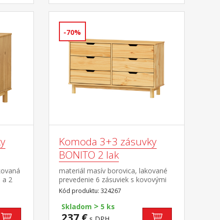
-70%
y
Komoda 3+3 zásuvky
BONITO 2 lak
kovaná
materiál masív borovica, lakované
 a 2
prevedenie 6 zásuviek s kovovými
pojazdmi
Kód produktu: 324267
>
Skladom
5 ks
237 €
s DPH