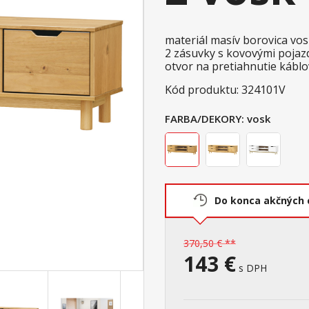
materiál masív borovica vo
2 zásuvky s kovovými pojazdm
otvor na pretiahnutie káblo
Kód produktu: 324101V
FARBA/DEKORY:
vosk
Do konca akčných 
370,50 € **
143 €
s DPH