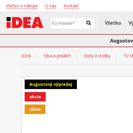
Všetko o nákupe
O nás
Kontakt
Všetko
V
Augustov
IDEA
Izba a jedáleň
Stoly a stolíky
TV st
Augustový výpredaj
akcia
zľava