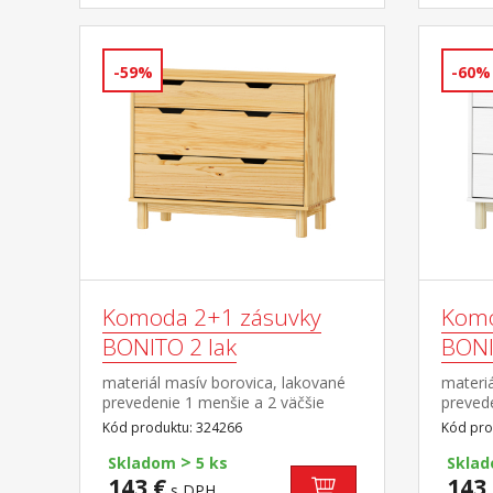
-59%
-60%
Komoda 2+1 zásuvky
Komo
BONITO 2 lak
BONIT
materiál masív borovica, lakované
materiá
prevedenie 1 menšie a 2 väčšie
prevede
zásuvky s kovovými pojazdmi
väčšie
Kód produktu: 324266
Kód pro
pojazd
>
Skladom
5 ks
Skla
143 €
143 
s DPH