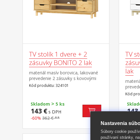
TV stolík 1 dvere + 2
TV st
zásuvky BONITO 2 lak
zásu
lak
materiál masív borovica, lakované
prevedenie 2 zásuvky s kovovými
materiá
pojazdmi, 1 dvierka, 1 polica otvor
Kód produktu: 324101
prevede
na pretiahnutie káblov
kovovým
Kód pro
polica 
>
Skladom
5 ks
Skla
143 €
143 
s DPH
-60%
362 € **
-61%
Nastavenia súbo
Súbory cookie použív
používaní stránky, na