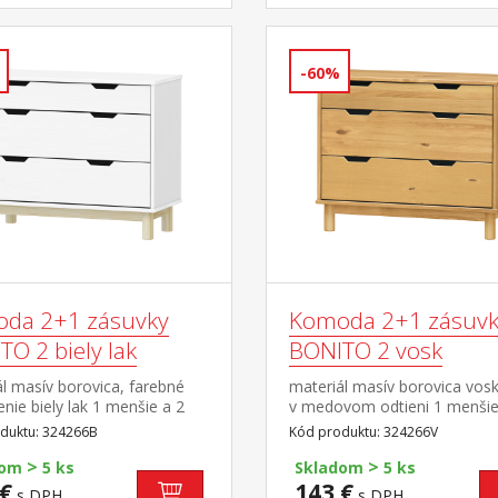
-60%
da 2+1 zásuvky
Komoda 2+1 zásuvk
O 2 biely lak
BONITO 2 vosk
l masív borovica, farebné
materiál masív borovica vos
nie biely lak 1 menšie a 2
v medovom odtieni 1 menšie
 zásuvky s kovovými
väčšie zásuvky s kovovými
duktu: 324266B
Kód produktu: 324266V
mi
pojazdmi
>
>
dom
5 ks
Skladom
5 ks
€
143 €
s DPH
s DPH