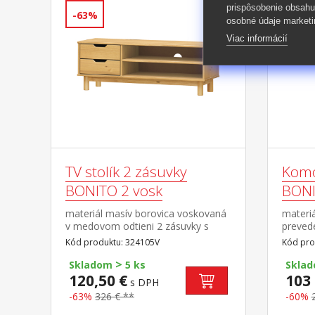
prispôsobenie obsahu
-63%
-60%
osobné údaje marketi
Viac informácií
TV stolík 2 zásuvky
Komo
BONITO 2 vosk
BONI
materiál masív borovica voskovaná
materiá
v medovom odtieni 2 zásuvky s
prevede
kovovými pojazdmi, 1 polica otvor
zásuvk
Kód produktu: 324105V
Kód pro
na pretiahnutie káblov
>
Skladom
5 ks
Skla
120,50 €
103 
s DPH
-63%
326 € **
-60%