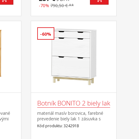
-70%
790,50 € **
-60%
Botník BONITO 2 biely lak
ované
materiál masív borovica, farebné
ovými
prevedenie biely lak 1 zásuvka s
opy
kovovými pojazdmi, 2 dvojradové
Kód produktu: 324291B
výklopy