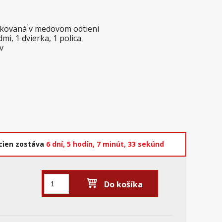
skovaná v medovom odtieni
i, 1 dvierka, 1 polica
v
cien zostáva
6 dní,
5 hodín,
7 minút,
31 sekúnd
Do košíka