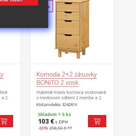
voliť všetko
-60%
y
Komoda 2+2 zásuvky
BONITO 2 vosk
ebné
materiál masív borovica voskovaná
 a 2
v medovom odtieni 2 menšie a 2
väčšie zásuvky s kovovými
Kód produktu: 324261V
pojazdmi
>
Skladom
5 ks
103 €
s DPH
-60%
258,50 € **