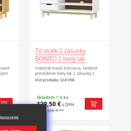
TV stolík 2 zásuvky
BONITO 2 biely lak
ované
materiál masív borovica, farebné
vými
prevedenie biely lak 2 zásuvky s
kovovými pojazdmi, 1 polica otvor
Kód produktu: 324105B
na pretiahnutie káblov
>
Skladom
5 ks
120,50 €
s DPH
-63%
326 € **
Nastavenia