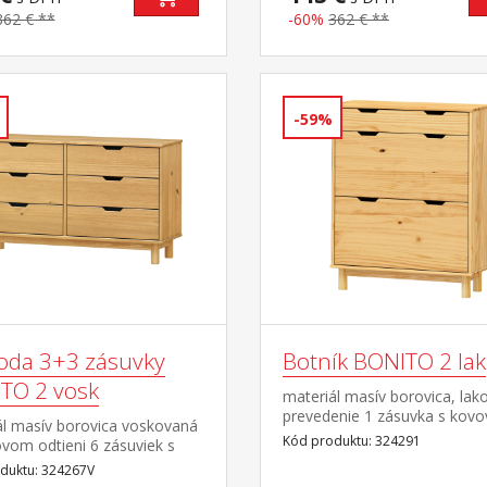
362 € **
-60%
362 € **
-59%
da 3+3 zásuvky
Botník BONITO 2 lak
TO 2 vosk
materiál masív borovica, lak
prevedenie 1 zásuvka s kov
ál masív borovica voskovaná
pojazdmi, 2 dvojradové výkl
Kód produktu: 324291
vom odtieni 6 zásuviek s
mi pojazdmi
duktu: 324267V