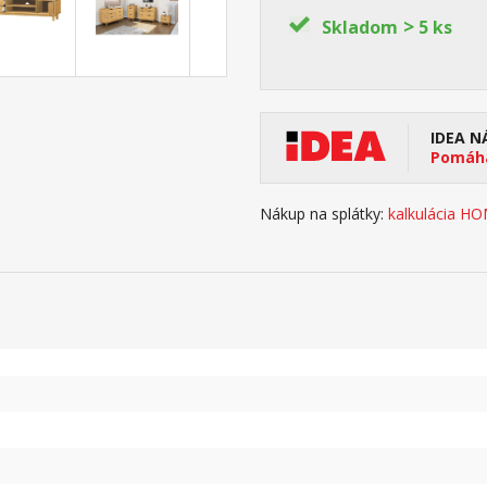
>
Skladom
5 ks
IDEA N
Pomáha
Nákup na splátky:
kalkulácia H