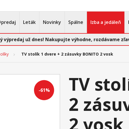
ýpredaj
Leták
Novinky
Spálne
Izba a jedáleň
ý výpredaj už dnes! Nakupujte výhodne, rozdávame zľav
olíky
TV stolík 1 dvere + 2 zásuvky BONITO 2 vosk
TV stol
-61%
2 zásu
2 vosk