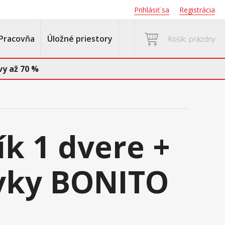
Prihlásiť sa
Registrácia
Pracovňa
Úložné priestory
Košík: prázdny
y až 70 %
ík 1 dvere +
vky BONITO