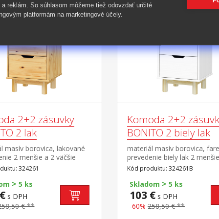
Po
 a reklám. So súhlasom môžeme tiež odovzdať určité
-60%
ngovým platformám na marketingové účely.
da 2+2 zásuvky
Komoda 2+2 zásuvk
TO 2 lak
BONITO 2 biely lak
l masív borovica, lakované
materiál masív borovica, far
nie 2 menšie a 2 väčšie
prevedenie biely lak 2 menšie
y s kovovými pojazdmi
väčšie zásuvky s kovovými
duktu: 324261
Kód produktu: 324261B
pojazdmi
>
>
dom
5 ks
Skladom
5 ks
€
103 €
s DPH
s DPH
258,50 € **
-60%
258,50 € **