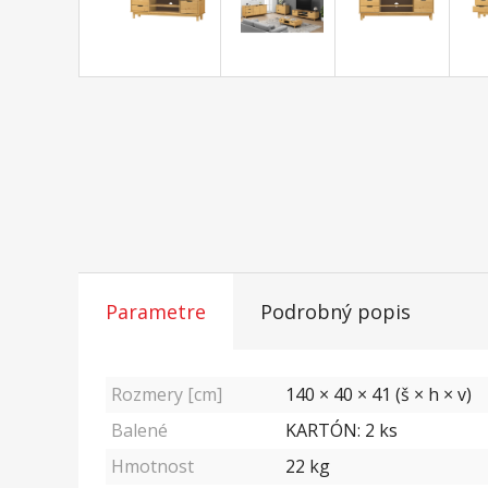
Parametre
Podrobný popis
Rozmery [cm]
140 × 40 × 41 (š × h × v)
Balené
KARTÓN: 2 ks
Hmotnost
22
kg