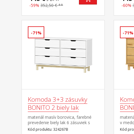
-59%
352,50 € **
-60%
-71%
-71%
Komoda 3+3 zásuvky
Komo
BONITO 2 biely lak
BONI
materiál masív borovica, farebné
materi
prevedenie biely lak 6 zásuviek s
v medo
kovovými pojazdmi
kovový
Kód produktu: 324267B
Kód pro