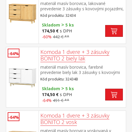
materiál masív borovica, lakované
prevedenie 3 zásuvky s kovovými pojazdmi,
1 dvierka, 1 polica
Kód produktu: 32434
>
Skladom
5 ks
174,50 €
s DPH
-60%
442 € **
Komoda 1 dvere + 3 zásuvky
-64%
BONITO 2 biely lak
materiál masív borovica, farebné
prevedenie biely lak 3 zásuvky s kovovými
pojazdmi, 1 dvierka, 1 polica
Kód produktu: 32434B
>
Skladom
5 ks
174,50 €
s DPH
-64%
491 € **
Komoda 1 dvere + 3 zásuvky
-64%
BONITO 2 vosk
materiál masív borovica voskovaná v