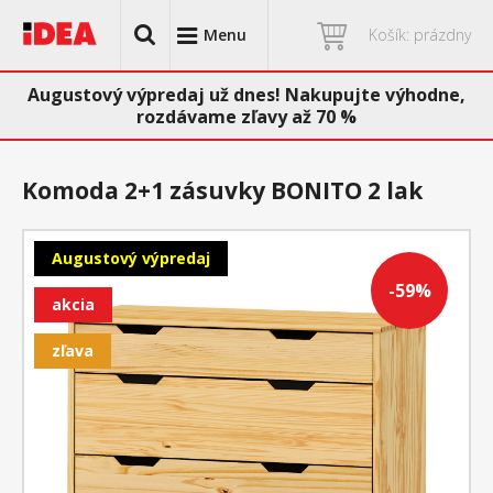
Menu
Košík: prázdny
Augustový výpredaj už dnes! Nakupujte výhodne,
rozdávame zľavy až 70 %
Komoda 2+1 zásuvky BONITO 2 lak
Augustový výpredaj
-59%
akcia
zľava