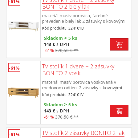
-61%
BONITO 2 biely lak
materiál masív borovica, farebné
prevedenie biely lak 2 zásuvky s kovovými
pojazdmi, 1 dvierka, 1 polica otvor na
Kód produktu: 324101B
pretiahnutie káblov
>
Skladom
5 ks
143 €
s DPH
-61%
370,50 € **
TV stolík 1 dvere + 2 zásuvky
-61%
BONITO 2 vosk
materiál masív borovica voskovaná v
medovom odtieni 2 zásuvky s kovovými
pojazdmi, 1 dvierka, 1 polica otvor na
Kód produktu: 324101V
pretiahnutie káblov
>
Skladom
5 ks
143 €
s DPH
-61%
370,50 € **
TV stolík 2 zásuvky BONITO 2 lak
-61%