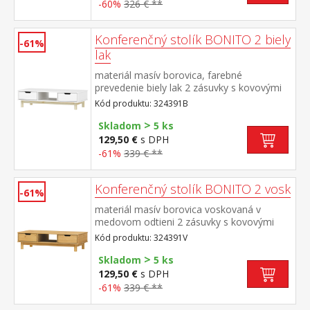
-60%
326 € **
Konferenčný stolík BONITO 2 biely
-61%
lak
materiál masív borovica, farebné
prevedenie biely lak 2 zásuvky s kovovými
pojazdmi
Kód produktu: 324391B
>
Skladom
5 ks
129,50 €
s DPH
-61%
339 € **
Konferenčný stolík BONITO 2 vosk
-61%
materiál masív borovica voskovaná v
medovom odtieni 2 zásuvky s kovovými
pojazdmi
Kód produktu: 324391V
>
Skladom
5 ks
129,50 €
s DPH
-61%
339 € **