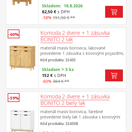
Skladom: 18.8.2026
62,50 €
s DPH
-58%
151,50 € **
Komoda 2 dvere + 1 zásuvka
-60%
BONITO 2 lak
materiál masív borovica, lakované
prevedenie 1 zásuvka s kovovými pojazdmi,
2 dvierka, 1 polica
Kód produktu: 32435
>
Skladom
5 ks
152 €
s DPH
-60%
384 € **
Komoda 2 dvere + 1 zásuvka
-59%
BONITO 2 biely lak
materiál masív borovica, farebné
prevedenie biely lak 1 zásuvka s kovovými
pojazdmi, 2 dvierka, 1 polica
Kód produktu: 32435B