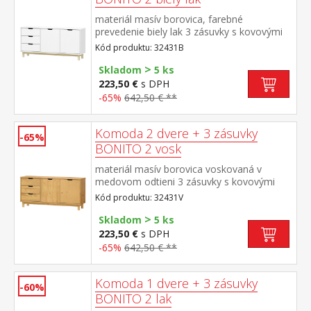
materiál masív borovica, farebné
prevedenie biely lak 3 zásuvky s kovovými
pojazdmi, 2 dvierka, 1 polica
Kód produktu: 32431B
>
Skladom
5 ks
223,50 €
s DPH
-65%
642,50 € **
Komoda 2 dvere + 3 zásuvky
-65%
BONITO 2 vosk
materiál masív borovica voskovaná v
medovom odtieni 3 zásuvky s kovovými
pojazdmi, 2 dvierka, 1 polica
Kód produktu: 32431V
>
Skladom
5 ks
223,50 €
s DPH
-65%
642,50 € **
Komoda 1 dvere + 3 zásuvky
-60%
BONITO 2 lak