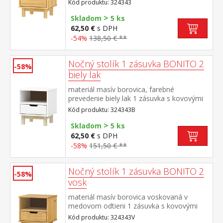
Kód produktu: 324343
>
Skladom
5 ks
62,50 €
s DPH
-54%
138,50 € **
Nočný stolík 1 zásuvka BONITO 2
-58%
biely lak
materiál masív borovica, farebné
prevedenie biely lak 1 zásuvka s kovovými
pojazdmi
Kód produktu: 324343B
>
Skladom
5 ks
62,50 €
s DPH
-58%
151,50 € **
Nočný stolík 1 zásuvka BONITO 2
-58%
vosk
materiál masív borovica voskovaná v
medovom odtieni 1 zásuvka s kovovými
pojazdmi
Kód produktu: 324343V