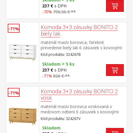
237 €
s DPH
-70%
790,50 € **
Komoda 3+3 zásuvky BONITO 2
-71%
biely lak
materiál masív borovica, farebné
prevedenie biely lak 6 zásuviek s kovovými
pojazdmi
Kód produktu: 324267B
>
Skladom
5 ks
237 €
s DPH
-71%
826 € **
Komoda 3+3 zásuvky BONITO 2
-71%
vosk
materiál masív borovica voskovaná v
medovom odtieni 6 zásuviek s kovovými
pojazdmi
Kód produktu: 324267V
Skladom