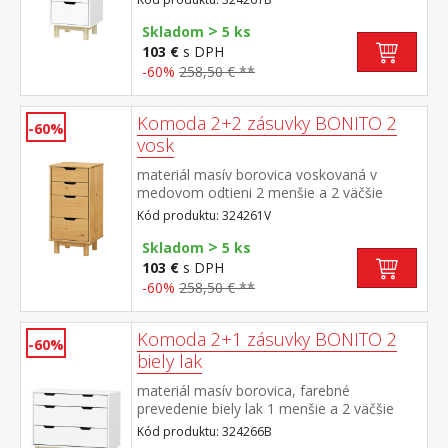
>
Skladom
5 ks
103 €
s DPH
-60%
258,50 € **
Komoda 2+2 zásuvky BONITO 2
-60%
vosk
materiál masív borovica voskovaná v
medovom odtieni 2 menšie a 2 väčšie
zásuvky s kovovými pojazdmi
Kód produktu: 324261V
>
Skladom
5 ks
103 €
s DPH
-60%
258,50 € **
Komoda 2+1 zásuvky BONITO 2
-60%
biely lak
materiál masív borovica, farebné
prevedenie biely lak 1 menšie a 2 väčšie
zásuvky s kovovými pojazdmi
Kód produktu: 324266B