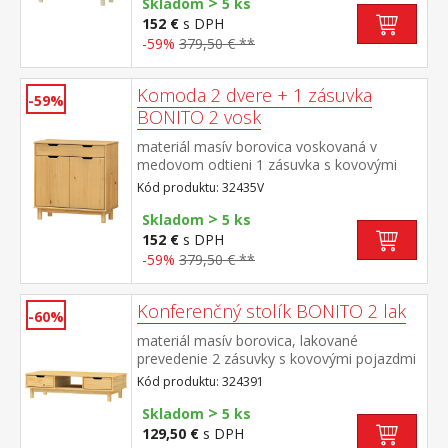
>
Skladom
5 ks
152 €
s DPH
-59%
379,50 € **
Komoda 2 dvere + 1 zásuvka
-59%
BONITO 2 vosk
materiál masív borovica voskovaná v
medovom odtieni 1 zásuvka s kovovými
pojazdmi, 2 dvierka, 1 polica
Kód produktu: 32435V
>
Skladom
5 ks
152 €
s DPH
-59%
379,50 € **
Konferenčný stolík BONITO 2 lak
-60%
materiál masív borovica, lakované
prevedenie 2 zásuvky s kovovými pojazdmi
Kód produktu: 324391
>
Skladom
5 ks
129,50 €
s DPH