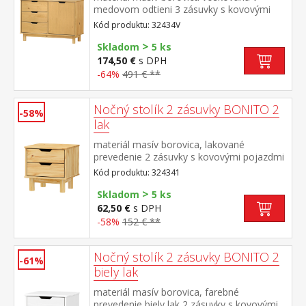
medovom odtieni 3 zásuvky s kovovými
pojazdmi, 1 dvierka, 1 polica
Kód produktu: 32434V
>
Skladom
5 ks
174,50 €
s DPH
-64%
491 € **
Nočný stolík 2 zásuvky BONITO 2
-58%
lak
materiál masív borovica, lakované
prevedenie 2 zásuvky s kovovými pojazdmi
Kód produktu: 324341
>
Skladom
5 ks
62,50 €
s DPH
-58%
152 € **
Nočný stolík 2 zásuvky BONITO 2
-61%
biely lak
materiál masív borovica, farebné
prevedenie biely lak 2 zásuvky s kovovými