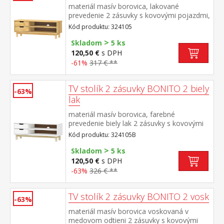
materiál masív borovica, lakované
prevedenie 2 zásuvky s kovovými pojazdmi,
1 polica otvor na pretiahnutie káblov
Kód produktu: 324105
>
Skladom
5 ks
120,50 €
s DPH
-61%
317 € **
TV stolík 2 zásuvky BONITO 2 biely
-63%
lak
materiál masív borovica, farebné
prevedenie biely lak 2 zásuvky s kovovými
pojazdmi, 1 polica otvor na pretiahnutie
Kód produktu: 324105B
káblov
>
Skladom
5 ks
120,50 €
s DPH
-63%
326 € **
TV stolík 2 zásuvky BONITO 2 vosk
-63%
materiál masív borovica voskovaná v
medovom odtieni 2 zásuvky s kovovými