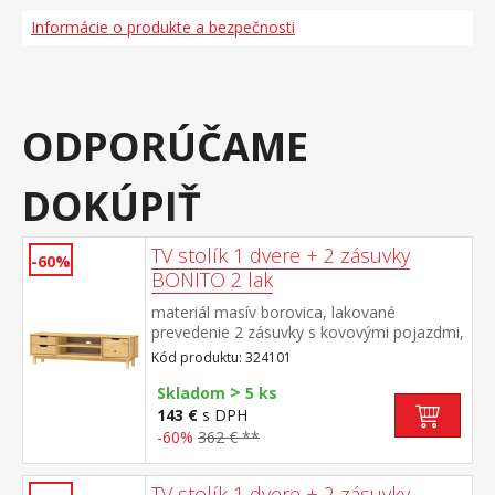
Informácie o produkte a bezpečnosti
ODPORÚČAME
DOKÚPIŤ
TV stolík 1 dvere + 2 zásuvky
-60%
BONITO 2 lak
materiál masív borovica, lakované
prevedenie 2 zásuvky s kovovými pojazdmi,
1 dvierka, 1 polica otvor na pretiahnutie
Kód produktu: 324101
káblov
>
Skladom
5 ks
143 €
s DPH
-60%
362 € **
TV stolík 1 dvere + 2 zásuvky