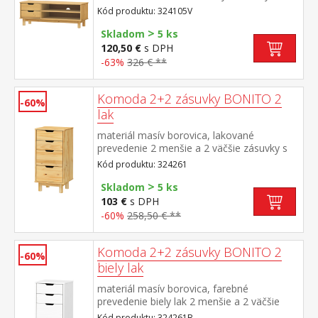
pojazdmi, 1 polica otvor na pretiahnutie
Kód produktu: 324105V
káblov
>
Skladom
5 ks
120,50 €
s DPH
-63%
326 € **
Komoda 2+2 zásuvky BONITO 2
-60%
lak
materiál masív borovica, lakované
prevedenie 2 menšie a 2 väčšie zásuvky s
kovovými pojazdmi
Kód produktu: 324261
>
Skladom
5 ks
103 €
s DPH
-60%
258,50 € **
Komoda 2+2 zásuvky BONITO 2
-60%
biely lak
materiál masív borovica, farebné
prevedenie biely lak 2 menšie a 2 väčšie
zásuvky s kovovými pojazdmi
Kód produktu: 324261B