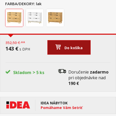
FARBA/DEKORY:
lak
352,50 € **
143 €
Do košíka
s DPH
>
Doručenie
zadarmo
Skladom
5 ks
pri objednávke nad
190 €
IDEA NÁBYTOK
Pomáhame Vám šetriť