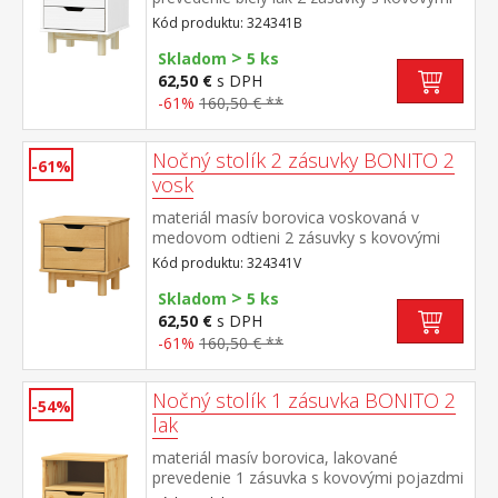
pojazdmi
Kód produktu: 324341B
>
Skladom
5 ks
62,50 €
s DPH
-61%
160,50 € **
Nočný stolík 2 zásuvky BONITO 2
-61%
vosk
materiál masív borovica voskovaná v
medovom odtieni 2 zásuvky s kovovými
pojazdmi
Kód produktu: 324341V
>
Skladom
5 ks
62,50 €
s DPH
-61%
160,50 € **
Nočný stolík 1 zásuvka BONITO 2
-54%
lak
materiál masív borovica, lakované
prevedenie 1 zásuvka s kovovými pojazdmi