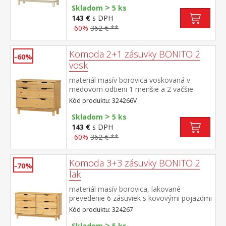
>
Skladom
5 ks
143 €
s DPH
-60%
362 € **
Komoda 2+1 zásuvky BONITO 2
-60%
vosk
materiál masív borovica voskovaná v
medovom odtieni 1 menšie a 2 väčšie
zásuvky s kovovými pojazdmi
Kód produktu: 324266V
>
Skladom
5 ks
143 €
s DPH
-60%
362 € **
Komoda 3+3 zásuvky BONITO 2
-70%
lak
materiál masív borovica, lakované
prevedenie 6 zásuviek s kovovými pojazdmi
Kód produktu: 324267
>
Skladom
5 ks