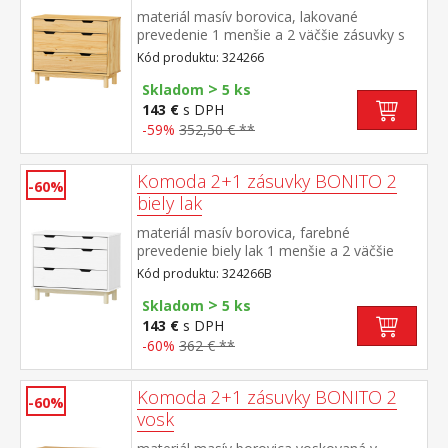
materiál masív borovica, lakované
prevedenie 1 menšie a 2 väčšie zásuvky s
kovovými pojazdmi
Kód produktu: 324266
>
Skladom
5 ks
143 €
s DPH
-59%
352,50 € **
Komoda 2+1 zásuvky BONITO 2
-60%
biely lak
materiál masív borovica, farebné
prevedenie biely lak 1 menšie a 2 väčšie
zásuvky s kovovými pojazdmi
Kód produktu: 324266B
>
Skladom
5 ks
143 €
s DPH
-60%
362 € **
Komoda 2+1 zásuvky BONITO 2
-60%
vosk