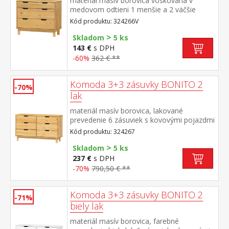
materiál masív borovica voskovaná v
medovom odtieni 1 menšie a 2 väčšie
zásuvky s kovovými pojazdmi
Kód produktu: 324266V
>
Skladom
5 ks
143 €
s DPH
-60%
362 € **
Komoda 3+3 zásuvky BONITO 2
-70%
lak
materiál masív borovica, lakované
prevedenie 6 zásuviek s kovovými pojazdmi
Kód produktu: 324267
>
Skladom
5 ks
237 €
s DPH
-70%
790,50 € **
Komoda 3+3 zásuvky BONITO 2
-71%
biely lak
materiál masív borovica, farebné