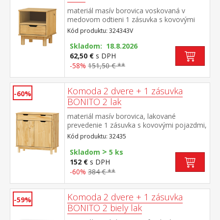
materiál masív borovica voskovaná v
medovom odtieni 1 zásuvka s kovovými
pojazdmi
Kód produktu: 324343V
Skladom: 18.8.2026
62,50 €
s DPH
-58%
151,50 € **
Komoda 2 dvere + 1 zásuvka
-60%
BONITO 2 lak
materiál masív borovica, lakované
prevedenie 1 zásuvka s kovovými pojazdmi,
2 dvierka, 1 polica
Kód produktu: 32435
>
Skladom
5 ks
152 €
s DPH
-60%
384 € **
Komoda 2 dvere + 1 zásuvka
-59%
BONITO 2 biely lak