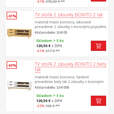
-61%
370,50 € **
TV stolík 2 zásuvky BONITO 2 lak
-61%
materiál masív borovica, lakované
prevedenie 2 zásuvky s kovovými pojazdmi,
1 polica otvor na pretiahnutie káblov
Kód produktu: 324105
>
Skladom
5 ks
120,50 €
s DPH
-61%
317 € **
TV stolík 2 zásuvky BONITO 2 biely
-63%
lak
materiál masív borovica, farebné
prevedenie biely lak 2 zásuvky s kovovými
pojazdmi, 1 polica otvor na pretiahnutie
Kód produktu: 324105B
káblov
>
Skladom
5 ks
120,50 €
s DPH
-63%
326 € **