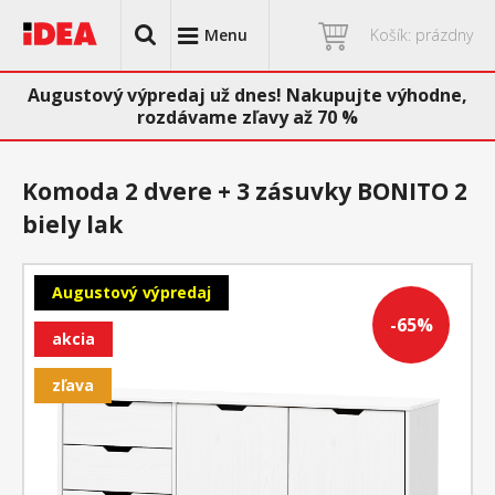
Menu
Košík: prázdny
Augustový výpredaj už dnes! Nakupujte výhodne,
rozdávame zľavy až 70 %
Komoda 2 dvere + 3 zásuvky BONITO 2
biely lak
Augustový výpredaj
-65%
akcia
zľava