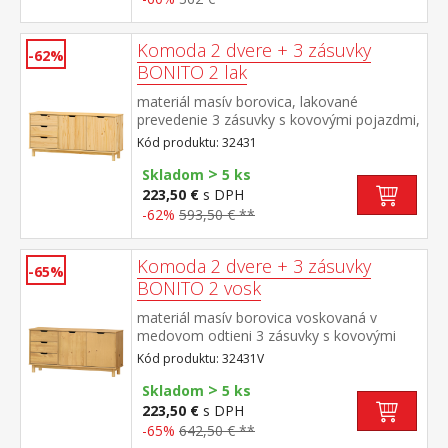
Komoda 2 dvere + 3 zásuvky
-62%
BONITO 2 lak
materiál masív borovica, lakované
prevedenie 3 zásuvky s kovovými pojazdmi,
2 dvierka, 1 polica
Kód produktu: 32431
>
Skladom
5 ks
223,50 €
s DPH
-62%
593,50 € **
Komoda 2 dvere + 3 zásuvky
-65%
BONITO 2 vosk
materiál masív borovica voskovaná v
medovom odtieni 3 zásuvky s kovovými
pojazdmi, 2 dvierka, 1 polica
Kód produktu: 32431V
>
Skladom
5 ks
223,50 €
s DPH
-65%
642,50 € **