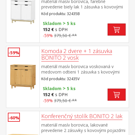
materiál masív borovica, farebné
prevedenie biely lak 1 zásuvka s kovovými
pojazdmi, 2 dvierka, 1 polica
Kód produktu: 32435B
>
Skladom
5 ks
152 €
s DPH
-59%
379,50 € **
Komoda 2 dvere + 1 zásuvka
-59%
BONITO 2 vosk
materiál masív borovica voskovaná v
medovom odtieni 1 zásuvka s kovovými
pojazdmi, 2 dvierka, 1 polica
Kód produktu: 32435V
>
Skladom
5 ks
152 €
s DPH
-59%
379,50 € **
Konferenčný stolík BONITO 2 lak
-60%
materiál masív borovica, lakované
prevedenie 2 zásuvky s kovovými pojazdmi