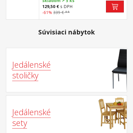
>
Skladom
5 ks
129,50 €
s DPH
-61%
339 € **
Súvisiaci nábytok
Jedálenské
stoličky
Jedálenské
sety