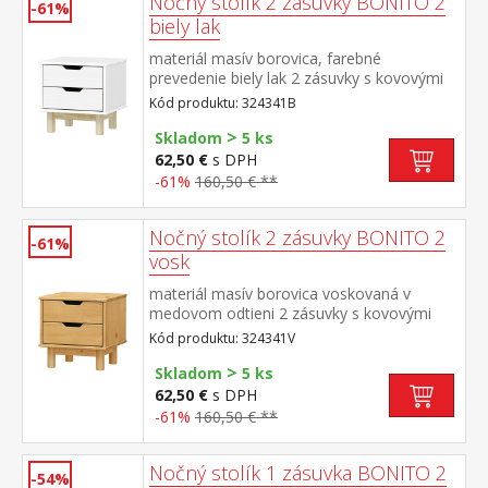
Nočný stolík 2 zásuvky BONITO 2
-61%
biely lak
materiál masív borovica, farebné
prevedenie biely lak 2 zásuvky s kovovými
pojazdmi
Kód produktu: 324341B
>
Skladom
5 ks
62,50 €
s DPH
-61%
160,50 € **
Nočný stolík 2 zásuvky BONITO 2
-61%
vosk
materiál masív borovica voskovaná v
medovom odtieni 2 zásuvky s kovovými
pojazdmi
Kód produktu: 324341V
>
Skladom
5 ks
62,50 €
s DPH
-61%
160,50 € **
Nočný stolík 1 zásuvka BONITO 2
-54%