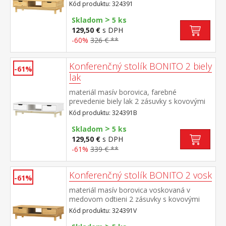
Kód produktu: 324391
>
Skladom
5 ks
129,50 €
s DPH
-60%
326 € **
Konferenčný stolík BONITO 2 biely
-61%
lak
materiál masív borovica, farebné
prevedenie biely lak 2 zásuvky s kovovými
pojazdmi
Kód produktu: 324391B
>
Skladom
5 ks
129,50 €
s DPH
-61%
339 € **
Konferenčný stolík BONITO 2 vosk
-61%
materiál masív borovica voskovaná v
medovom odtieni 2 zásuvky s kovovými
pojazdmi
Kód produktu: 324391V