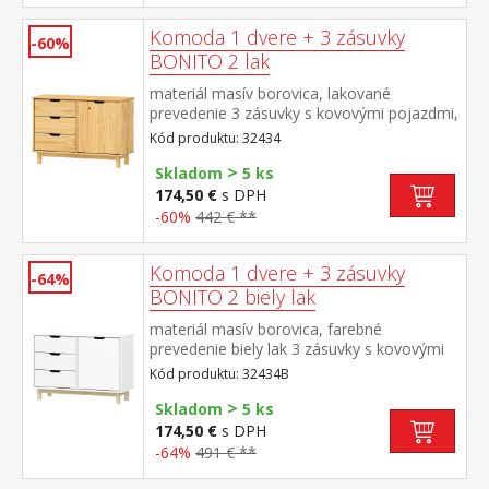
Komoda 1 dvere + 3 zásuvky
-60%
BONITO 2 lak
materiál masív borovica, lakované
prevedenie 3 zásuvky s kovovými pojazdmi,
1 dvierka, 1 polica
Kód produktu: 32434
>
Skladom
5 ks
174,50 €
s DPH
-60%
442 € **
Komoda 1 dvere + 3 zásuvky
-64%
BONITO 2 biely lak
materiál masív borovica, farebné
prevedenie biely lak 3 zásuvky s kovovými
pojazdmi, 1 dvierka, 1 polica
Kód produktu: 32434B
>
Skladom
5 ks
174,50 €
s DPH
-64%
491 € **