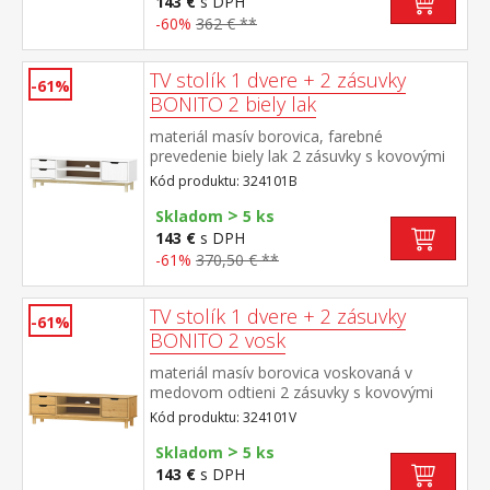
143 €
s DPH
-60%
362 € **
TV stolík 1 dvere + 2 zásuvky
-61%
BONITO 2 biely lak
materiál masív borovica, farebné
prevedenie biely lak 2 zásuvky s kovovými
pojazdmi, 1 dvierka, 1 polica otvor na
Kód produktu: 324101B
pretiahnutie káblov
>
Skladom
5 ks
143 €
s DPH
-61%
370,50 € **
TV stolík 1 dvere + 2 zásuvky
-61%
BONITO 2 vosk
materiál masív borovica voskovaná v
medovom odtieni 2 zásuvky s kovovými
pojazdmi, 1 dvierka, 1 polica otvor na
Kód produktu: 324101V
pretiahnutie káblov
>
Skladom
5 ks
143 €
s DPH