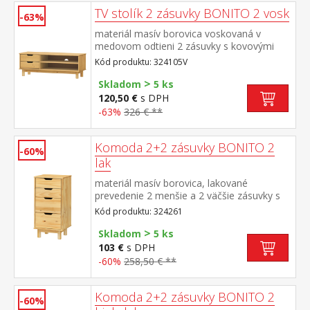
TV stolík 2 zásuvky BONITO 2 vosk
-63%
materiál masív borovica voskovaná v
medovom odtieni 2 zásuvky s kovovými
pojazdmi, 1 polica otvor na pretiahnutie
Kód produktu: 324105V
káblov
>
Skladom
5 ks
120,50 €
s DPH
-63%
326 € **
Komoda 2+2 zásuvky BONITO 2
-60%
lak
materiál masív borovica, lakované
prevedenie 2 menšie a 2 väčšie zásuvky s
kovovými pojazdmi
Kód produktu: 324261
>
Skladom
5 ks
103 €
s DPH
-60%
258,50 € **
Komoda 2+2 zásuvky BONITO 2
-60%