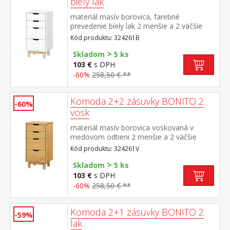
biely lak
materiál masív borovica, farebné
prevedenie biely lak 2 menšie a 2 väčšie
zásuvky s kovovými pojazdmi
Kód produktu: 324261B
>
Skladom
5 ks
103 €
s DPH
-60%
258,50 € **
Komoda 2+2 zásuvky BONITO 2
-60%
vosk
materiál masív borovica voskovaná v
medovom odtieni 2 menšie a 2 väčšie
zásuvky s kovovými pojazdmi
Kód produktu: 324261V
>
Skladom
5 ks
103 €
s DPH
-60%
258,50 € **
Komoda 2+1 zásuvky BONITO 2
-59%
lak