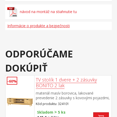
návod na montáž na stiahnutie tu
Informácie o produkte a bezpečnosti
ODPORÚČAME
DOKÚPIŤ
TV stolík 1 dvere + 2 zásuvky
-60%
BONITO 2 lak
materiál masív borovica, lakované
prevedenie 2 zásuvky s kovovými pojazdmi,
1 dvierka, 1 polica otvor na pretiahnutie
Kód produktu: 324101
káblov
>
Skladom
5 ks