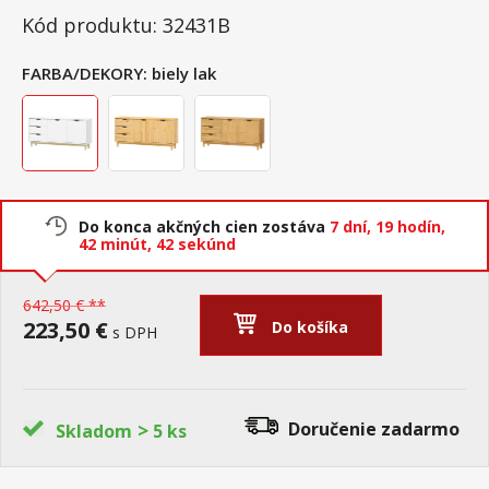
Kód produktu: 32431B
FARBA/DEKORY:
biely lak
Do konca akčných cien zostáva
7 dní,
19 hodín,
42 minút,
41 sekúnd
642,50 € **
223,50 €
Do košíka
s DPH
>
Doručenie
zadarmo
Skladom
5 ks