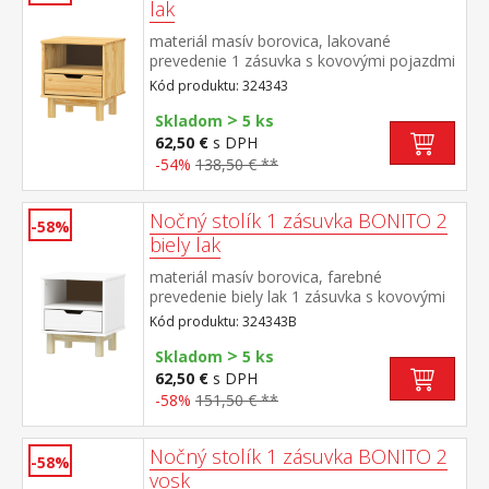
lak
materiál masív borovica, lakované
prevedenie 1 zásuvka s kovovými pojazdmi
Kód produktu: 324343
>
Skladom
5 ks
62,50 €
s DPH
-54%
138,50 € **
Nočný stolík 1 zásuvka BONITO 2
-58%
biely lak
materiál masív borovica, farebné
prevedenie biely lak 1 zásuvka s kovovými
pojazdmi
Kód produktu: 324343B
>
Skladom
5 ks
62,50 €
s DPH
-58%
151,50 € **
Nočný stolík 1 zásuvka BONITO 2
-58%
vosk