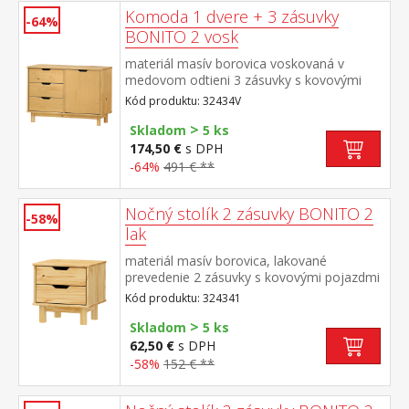
Komoda 1 dvere + 3 zásuvky
-64%
BONITO 2 vosk
materiál masív borovica voskovaná v
medovom odtieni 3 zásuvky s kovovými
pojazdmi, 1 dvierka, 1 polica
Kód produktu: 32434V
>
Skladom
5 ks
174,50 €
s DPH
-64%
491 € **
Nočný stolík 2 zásuvky BONITO 2
-58%
lak
materiál masív borovica, lakované
prevedenie 2 zásuvky s kovovými pojazdmi
Kód produktu: 324341
>
Skladom
5 ks
62,50 €
s DPH
-58%
152 € **