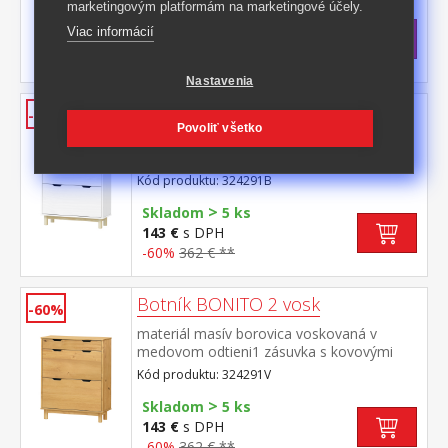
marketingovým platformám na marketingové účely.
>
Skladom
5 ks
Viac informácií
143 €
s DPH
-59%
352,50 € **
Nastavenia
Botník BONITO 2 biely lak
-60%
Povoliť všetko
materiál masív borovica, farebné
prevedenie biely lak 1 zásuvka s kovovými
pojazdmi, 2 dvojradové výklopy
Kód produktu: 324291B
>
Skladom
5 ks
143 €
s DPH
-60%
362 € **
Botník BONITO 2 vosk
-60%
materiál masív borovica voskovaná v
medovom odtieni1 zásuvka s kovovými
pojazdmi, 2 dvojradové výklopy
Kód produktu: 324291V
>
Skladom
5 ks
143 €
s DPH
-60%
362 € **