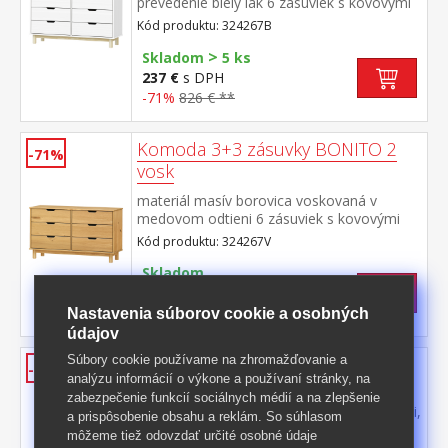
prevedenie biely lak 6 zásuviek s kovovými
pojazdmi
Kód produktu: 324267B
>
Skladom
5 ks
237 €
s DPH
-71%
826 € **
Komoda 3+3 zásuvky BONITO 2
-71%
vosk
materiál masív borovica voskovaná v
medovom odtieni 6 zásuviek s kovovými
pojazdmi
Kód produktu: 324267V
Skladom
237 €
s DPH
-71%
834,50 € **
Nastavenia súborov cookie a osobných
údajov
Súbory cookie používame na zhromažďovanie a
Botník BONITO 2 lak
-59%
analýzu informácií o výkone a používaní stránky, na
materiál masív borovica, lakované
zabezpečenie funkcií sociálnych médií a na zlepšenie
prevedenie 1 zásuvka s kovovými pojazdmi,
a prispôsobenie obsahu a reklám. So súhlasom
2 dvojradové výklopy
Kód produktu: 324291
môžeme tiež odovzdať určité osobné údaje