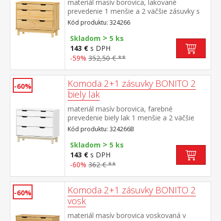
materiál masív borovica, lakované
prevedenie 1 menšie a 2 väčšie zásuvky s
kovovými pojazdmi
Kód produktu: 324266
>
Skladom
5 ks
143 €
s DPH
-59%
352,50 € **
Komoda 2+1 zásuvky BONITO 2
-60%
biely lak
materiál masív borovica, farebné
prevedenie biely lak 1 menšie a 2 väčšie
zásuvky s kovovými pojazdmi
Kód produktu: 324266B
>
Skladom
5 ks
143 €
s DPH
-60%
362 € **
Komoda 2+1 zásuvky BONITO 2
-60%
vosk
materiál masív borovica voskovaná v