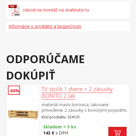
návod na montáž na stiahnutie tu
Informácie o produkte a bezpečnosti
ODPORÚČAME
DOKÚPIŤ
TV stolík 1 dvere + 2 zásuvky
-60%
BONITO 2 lak
materiál masív borovica, lakované
prevedenie 2 zásuvky s kovovými pojazdmi,
1 dvierka, 1 polica otvor na pretiahnutie
Kód produktu: 324101
káblov
>
Skladom
5 ks
143 €
s DPH