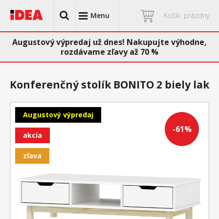
Menu
Košík: prázdny
Augustový výpredaj už dnes! Nakupujte výhodne,
rozdávame zľavy až 70 %
Konferenčný stolík BONITO 2 biely lak
Augustový výpredaj
-61%
akcia
zľava