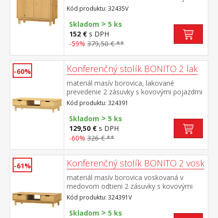
pojazdmi, 2 dvierka, 1 polica
Kód produktu: 32435V
>
Skladom
5 ks
152 €
s DPH
-59%
379,50 € **
Konferenčný stolík BONITO 2 lak
-60%
materiál masív borovica, lakované
prevedenie 2 zásuvky s kovovými pojazdmi
Kód produktu: 324391
>
Skladom
5 ks
129,50 €
s DPH
-60%
326 € **
Konferenčný stolík BONITO 2 vosk
-61%
materiál masív borovica voskovaná v
medovom odtieni 2 zásuvky s kovovými
pojazdmi
Kód produktu: 324391V
>
Skladom
5 ks