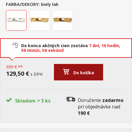
FARBA/DEKORY:
biely lak
Do konca akčných cien zostáva
7 dní,
10 hodín,
50 minút,
56 sekúnd
339 € **
129,50 €
Do košíka
s DPH
>
Doručenie
zadarmo
Skladom
5 ks
pri objednávke nad
190 €