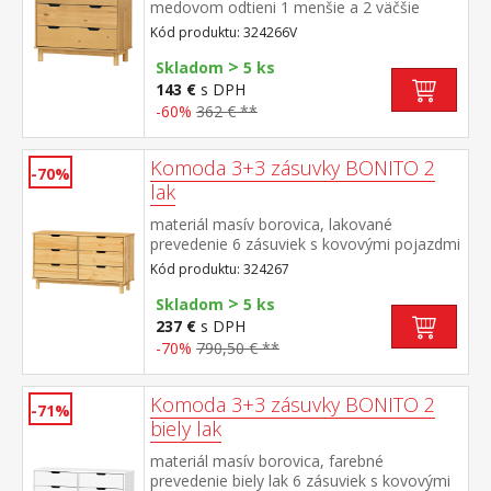
medovom odtieni 1 menšie a 2 väčšie
zásuvky s kovovými pojazdmi
Kód produktu: 324266V
>
Skladom
5 ks
143 €
s DPH
-60%
362 € **
Komoda 3+3 zásuvky BONITO 2
-70%
lak
materiál masív borovica, lakované
prevedenie 6 zásuviek s kovovými pojazdmi
Kód produktu: 324267
>
Skladom
5 ks
237 €
s DPH
-70%
790,50 € **
Komoda 3+3 zásuvky BONITO 2
-71%
biely lak
materiál masív borovica, farebné
prevedenie biely lak 6 zásuviek s kovovými