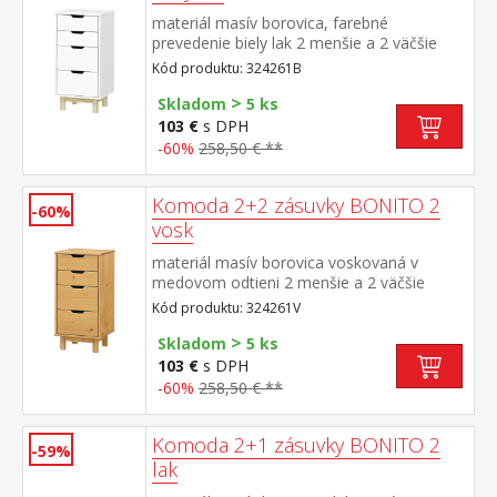
materiál masív borovica, farebné
prevedenie biely lak 2 menšie a 2 väčšie
zásuvky s kovovými pojazdmi
Kód produktu: 324261B
>
Skladom
5 ks
103 €
s DPH
-60%
258,50 € **
Komoda 2+2 zásuvky BONITO 2
-60%
vosk
materiál masív borovica voskovaná v
medovom odtieni 2 menšie a 2 väčšie
zásuvky s kovovými pojazdmi
Kód produktu: 324261V
>
Skladom
5 ks
103 €
s DPH
-60%
258,50 € **
Komoda 2+1 zásuvky BONITO 2
-59%
lak