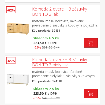
Komoda 2 dvere + 3 zásuvky
-62%
BONITO 2 lak
materiál masív borovica, lakované
prevedenie 3 zásuvky s kovovými pojazdmi,
2 dvierka, 1 polica
Kód produktu: 32431
>
Skladom
5 ks
223,50 €
s DPH
-62%
593,50 € **
Komoda 2 dvere + 3 zásuvky
-65%
BONITO 2 biely lak
materiál masív borovica, farebné
prevedenie biely lak 3 zásuvky s kovovými
pojazdmi, 2 dvierka, 1 polica
Kód produktu: 32431B
>
Skladom
5 ks
223,50 €
s DPH
-65%
642,50 € **