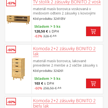
TV stolík 2 zásuvky BONITO 2 vosk
-63%
materiál masív borovica voskovaná v
medovom odtieni 2 zásuvky s kovovými
pojazdmi, 1 polica otvor na pretiahnutie
Kód produktu: 324105V
káblov
>
Skladom
5 ks
120,50 €
s DPH
-63%
326 € **
Komoda 2+2 zásuvky BONITO 2
-60%
lak
materiál masív borovica, lakované
prevedenie 2 menšie a 2 väčšie zásuvky s
kovovými pojazdmi
Kód produktu: 324261
>
Skladom
5 ks
103 €
s DPH
-60%
258,50 € **
Komoda 2+2 zásuvky BONITO 2
-60%
biely lak