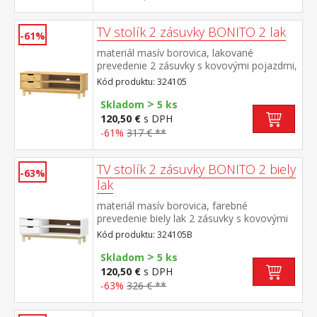
TV stolík 2 zásuvky BONITO 2 lak
-61%
materiál masív borovica, lakované
prevedenie 2 zásuvky s kovovými pojazdmi,
1 polica otvor na pretiahnutie káblov
Kód produktu: 324105
>
Skladom
5 ks
120,50 €
s DPH
-61%
317 € **
TV stolík 2 zásuvky BONITO 2 biely
-63%
lak
materiál masív borovica, farebné
prevedenie biely lak 2 zásuvky s kovovými
pojazdmi, 1 polica otvor na pretiahnutie
Kód produktu: 324105B
káblov
>
Skladom
5 ks
120,50 €
s DPH
-63%
326 € **