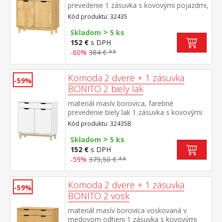
prevedenie 1 zásuvka s kovovými pojazdmi,
2 dvierka, 1 polica
Kód produktu: 32435
>
Skladom
5 ks
152 €
s DPH
-60%
384 € **
Komoda 2 dvere + 1 zásuvka
-59%
BONITO 2 biely lak
materiál masív borovica, farebné
prevedenie biely lak 1 zásuvka s kovovými
pojazdmi, 2 dvierka, 1 polica
Kód produktu: 32435B
>
Skladom
5 ks
152 €
s DPH
-59%
379,50 € **
Komoda 2 dvere + 1 zásuvka
-59%
BONITO 2 vosk
materiál masív borovica voskovaná v
medovom odtieni 1 zásuvka s kovovými