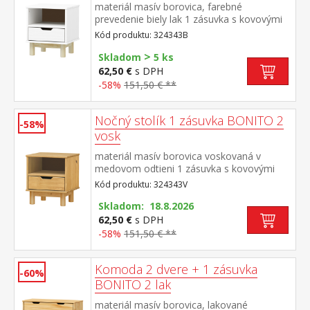
materiál masív borovica, farebné
prevedenie biely lak 1 zásuvka s kovovými
pojazdmi
Kód produktu: 324343B
>
Skladom
5 ks
62,50 €
s DPH
-58%
151,50 € **
Nočný stolík 1 zásuvka BONITO 2
-58%
vosk
materiál masív borovica voskovaná v
medovom odtieni 1 zásuvka s kovovými
pojazdmi
Kód produktu: 324343V
Skladom: 18.8.2026
62,50 €
s DPH
-58%
151,50 € **
Komoda 2 dvere + 1 zásuvka
-60%
BONITO 2 lak
materiál masív borovica, lakované