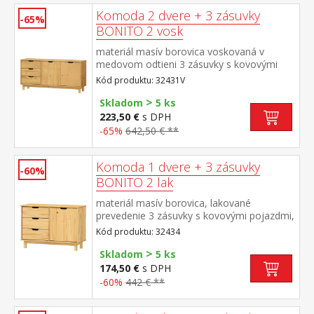
Komoda 2 dvere + 3 zásuvky
-65%
BONITO 2 vosk
materiál masív borovica voskovaná v
medovom odtieni 3 zásuvky s kovovými
pojazdmi, 2 dvierka, 1 polica
Kód produktu: 32431V
>
Skladom
5 ks
223,50 €
s DPH
-65%
642,50 € **
Komoda 1 dvere + 3 zásuvky
-60%
BONITO 2 lak
materiál masív borovica, lakované
prevedenie 3 zásuvky s kovovými pojazdmi,
1 dvierka, 1 polica
Kód produktu: 32434
>
Skladom
5 ks
174,50 €
s DPH
-60%
442 € **