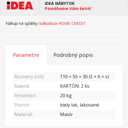
IDEA NÁBYTOK
Pomáhame Vám šetriť
Nákup na splátky:
kalkulácia HOME CREDIT
Parametre
Podrobný popis
Rozmery [cm]
110 × 55 × 30 (š × h × v)
Balené
KARTÓN: 2 ks
Hmotnost
20
kg
Povrch
biely lak, lakované
Materiál
Masív