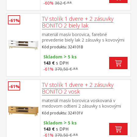
-60%
362 € **
TV stolík 1 dvere + 2 zásuvky
-61%
BONITO 2 biely lak
materiál masív borovica, farebné
prevedenie biely lak 2 zásuvky s kovovými
pojazdmi, 1 dvierka, 1 polica otvor na
Kód produktu: 324101B
pretiahnutie káblov
>
Skladom
5 ks
143 €
s DPH
-61%
370,50 € **
TV stolík 1 dvere + 2 zásuvky
-61%
BONITO 2 vosk
materiál masív borovica voskovaná v
medovom odtieni 2 zásuvky s kovovými
pojazdmi, 1 dvierka, 1 polica otvor na
Kód produktu: 324101V
pretiahnutie káblov
>
Skladom
5 ks
143 €
s DPH
-61%
370,50 € **