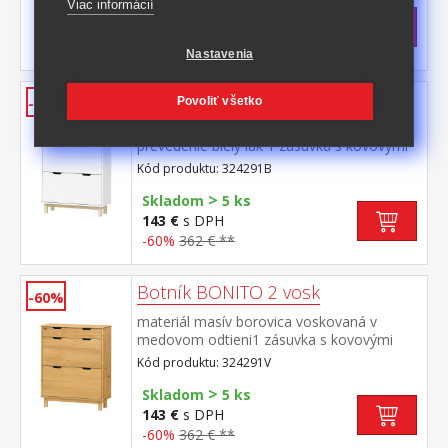
>
Viac informácií
Skladom
5 ks
143 €
s DPH
-59%
352,50 € **
Nastavenia
Botník BONITO 2 biely lak
Povoliť všetko
-60%
materiál masív borovica, farebné
prevedenie biely lak 1 zásuvka s kovovými
pojazdmi, 2 dvojradové výklopy
Kód produktu: 324291B
>
Skladom
5 ks
143 €
s DPH
-60%
362 € **
Botník BONITO 2 vosk
-60%
materiál masív borovica voskovaná v
medovom odtieni1 zásuvka s kovovými
pojazdmi, 2 dvojradové výklopy
Kód produktu: 324291V
>
Skladom
5 ks
143 €
s DPH
-60%
362 € **