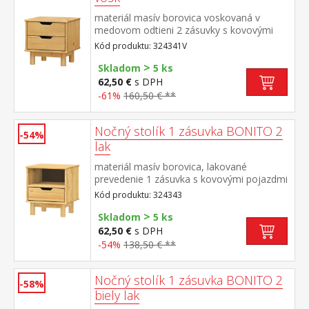
materiál masív borovica voskovaná v
medovom odtieni 2 zásuvky s kovovými
pojazdmi
Kód produktu: 324341V
>
Skladom
5 ks
62,50 €
s DPH
-61%
160,50 € **
Nočný stolík 1 zásuvka BONITO 2
-54%
lak
materiál masív borovica, lakované
prevedenie 1 zásuvka s kovovými pojazdmi
Kód produktu: 324343
>
Skladom
5 ks
62,50 €
s DPH
-54%
138,50 € **
Nočný stolík 1 zásuvka BONITO 2
-58%
biely lak