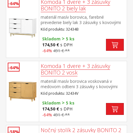
Komoda 1 dvere + 3 zásuvky
-64%
BONITO 2 biely lak
materiál masív borovica, farebné
prevedenie biely lak 3 zásuvky s kovovými
pojazdmi, 1 dvierka, 1 polica
Kód produktu: 32434B
>
Skladom
5 ks
174,50 €
s DPH
-64%
491 € **
Komoda 1 dvere + 3 zásuvky
-64%
BONITO 2 vosk
materiál masív borovica voskovaná v
medovom odtieni 3 zásuvky s kovovými
pojazdmi, 1 dvierka, 1 polica
Kód produktu: 32434V
>
Skladom
5 ks
174,50 €
s DPH
-64%
491 € **
Nočný stolík 2 zásuvky BONITO 2
-58%