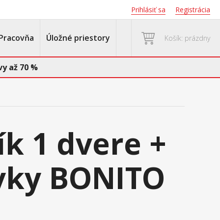
Prihlásiť sa
Registrácia
Pracovňa
Úložné priestory
Košík: prázdny
y až 70 %
ík 1 dvere +
vky BONITO