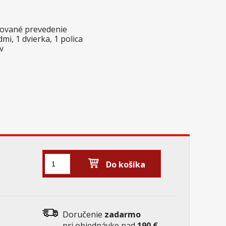
akované prevedenie
i, 1 dvierka, 1 polica
v
Do košíka
Doručenie
zadarmo
pri objednávke nad
190 €