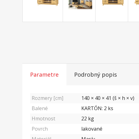
Parametre
Podrobný popis
Rozmery [cm]
140 × 40 × 41 (š × h × v)
Balené
KARTÓN: 2 ks
Hmotnost
22
kg
Povrch
lakované