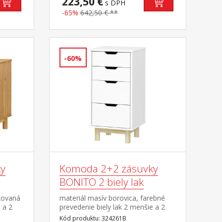
223,50 €
s DPH
-65%
642,50 € **
-60%
y
Komoda 2+2 zásuvky
BONITO 2 biely lak
kovaná
materiál masív borovica, farebné
 a 2
prevedenie biely lak 2 menšie a 2
väčšie zásuvky s kovovými
Kód produktu: 324261B