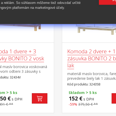
Po
 a reklám. So súhlasom môžeme tiež odovzdať určité
ngovým platformám na marketingové účely.
da 1 dvere + 3
Komoda 2 dvere + 1
vky BONITO 2 vosk
zásuvka BONITO 2 b
lak
ál masív borovica voskovaná
vom odtieni 3 zásuvky s
materiál masív borovica, far
i pojazdmi, 1 dvierka, 1
duktu: 32434V
prevedenie biely lak 1 zásuvk
kovovými pojazdmi, 2 dvierka
Kód produktu: 32435B
polica
>
>
dom
5 ks
Skladom
5 ks
50 €
152 €
s DPH
s DPH
491 € **
-59%
379,50 € **