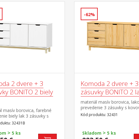
-62%
da 2 dvere + 3
Komoda 2 dvere + 3
vky BONITO 2 biely
zásuvky BONITO 2 l
materiál masív borovica, lak
prevedenie 3 zásuvky s kovo
l masív borovica, farebné
pojazdmi, 2 dvierka, 1 polica
Kód produktu: 32431
nie biely lak 3 zásuvky s
i pojazdmi, 2 dvierka, 1
duktu: 32431B
>
>
dom
5 ks
Skladom
5 ks