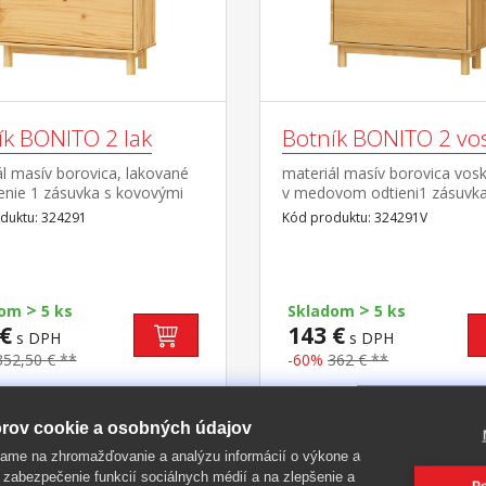
ík BONITO 2 lak
Botník BONITO 2 vo
l masív borovica, lakované
materiál masív borovica vos
enie 1 zásuvka s kovovými
v medovom odtieni1 zásuvka
mi, 2 dvojradové výklopy
kovovými pojazdmi, 2 dvojr
duktu: 324291
Kód produktu: 324291V
výklopy
>
>
dom
5 ks
Skladom
5 ks
€
143 €
s DPH
s DPH
352,50 € **
-60%
362 € **
rov cookie a osobných údajov
ame na zhromažďovanie a analýzu informácií o výkone a
-59%
 zabezpečenie funkcií sociálnych médií a na zlepšenie a