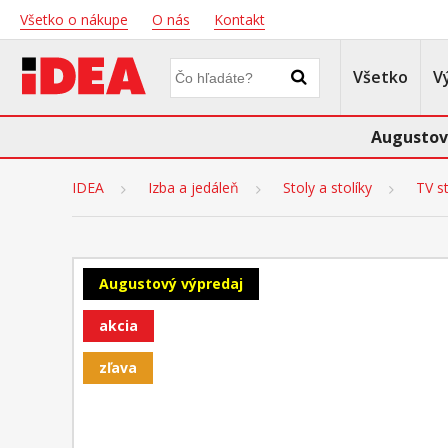
Všetko o nákupe
O nás
Kontakt
Všetko
V
Augustov
IDEA
Izba a jedáleň
Stoly a stolíky
TV st
Augustový výpredaj
akcia
zľava