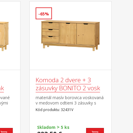
-65%
Komoda 2 dvere + 3
ak
zásuvky BONITO 2 vosk
ované
materiál masív borovica voskovaná
vými
v medovom odtieni 3 zásuvky s
kovovými pojazdmi, 2 dvierka, 1
Kód produktu: 32431V
polica
>
Skladom
5 ks