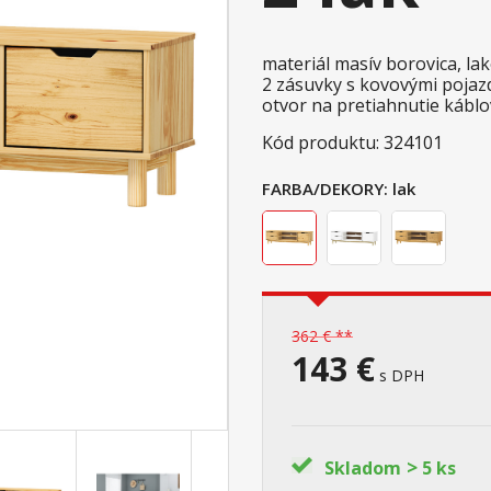
materiál masív borovica, l
2 zásuvky s kovovými pojazdm
otvor na pretiahnutie káblo
Kód produktu: 324101
FARBA/DEKORY:
lak
362 € **
143 €
s DPH
>
Skladom
5 ks