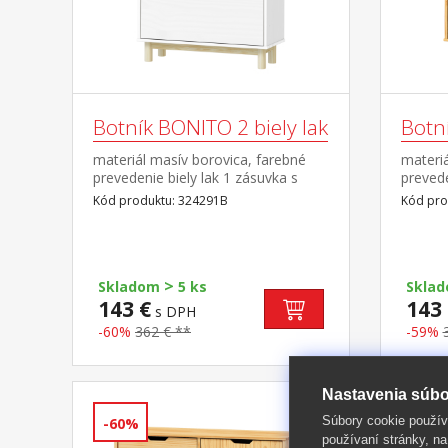
Botník BONITO 2 biely lak
Botn
materiál masív borovica, farebné
materiá
prevedenie biely lak 1 zásuvka s
preved
kovovými pojazdmi, 2 dvojradové
pojazd
Kód produktu: 324291B
Kód pro
výklopy
>
Skladom
5 ks
Skla
143 €
143 
s DPH
-60%
362 € **
-59%
Nastavenia súbo
Súbory cookie použív
-60%
-64%
používaní stránky, na