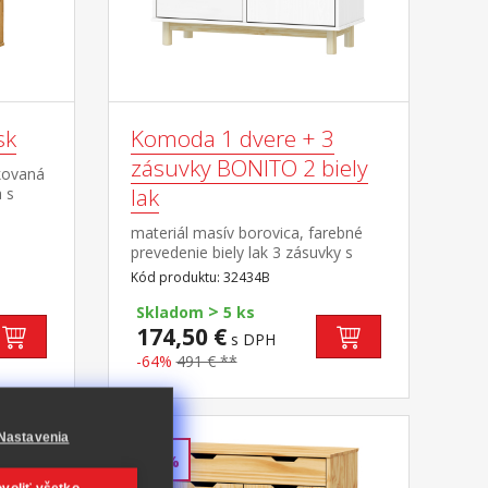
sk
Komoda 1 dvere + 3
zásuvky BONITO 2 biely
kovaná
lak
 s
adové
materiál masív borovica, farebné
prevedenie biely lak 3 zásuvky s
kovovými pojazdmi, 1 dvierka, 1
Kód produktu: 32434B
polica
>
Skladom
5 ks
174,50 €
s DPH
-64%
491 € **
Nastavenia
-60%