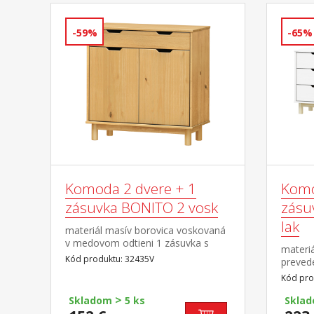
-59%
-65%
Komoda 2 dvere + 1
Komo
zásuvka BONITO 2 vosk
zásu
lak
materiál masív borovica voskovaná
v medovom odtieni 1 zásuvka s
materiá
kovovými pojazdmi, 2 dvierka, 1
Kód produktu: 32435V
prevede
polica
kovovým
Kód pro
polica
>
Skladom
5 ks
Skla