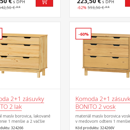
50 €
223,50 €
s DPH
s DPH
642,50 € **
-62%
593,50 € **
-60%
da 2+1 zásuvky
Komoda 2+1 zásuvk
TO 2 lak
BONITO 2 vosk
l masív borovica, lakované
materiál masív borovica vos
nie 1 menšie a 2 väčšie
v medovom odtieni 1 menšie
y s kovovými pojazdmi
väčšie zásuvky s kovovými
duktu: 324266
Kód produktu: 324266V