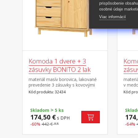
prispôsobenie obsahu
osobné údaje marketi
Viac informácií
Komoda 1 dvere + 3
Komo
zásuvky BONITO 2 lak
zásu
materiál masív borovica, lakované
materi
prevedenie 3 zásuvky s kovovými
v medo
pojazdmi, 1 dvierka, 1 polica
kovovým
Kód produktu: 32434
Kód pro
polica
>
Skladom
5 ks
Skla
174,50 €
174,
s DPH
-60%
442 € **
-64%