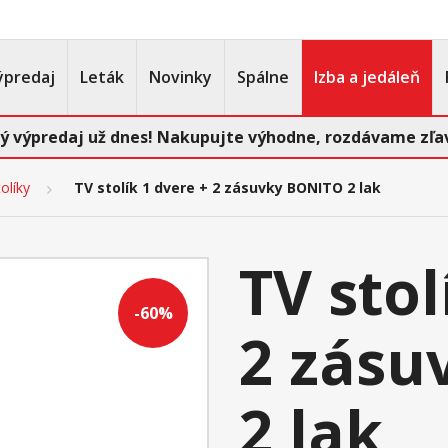
ýpredaj
Leták
Novinky
Spálne
Izba a jedáleň
ý výpredaj už dnes! Nakupujte výhodne, rozdávame zľav
olíky
TV stolík 1 dvere + 2 zásuvky BONITO 2 lak
TV stol
-60%
2 zásu
2 lak