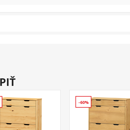
PIŤ
-60%