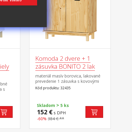
voliť všetko
Komoda 2 dvere + 1
iely
zásuvka BONITO 2 lak
materiál masív borovica, lakované
prevedenie 1 zásuvka s kovovými
ebné
pojazdmi, 2 dvierka, 1 polica
Kód produktu: 32435
a s
, 1
>
Skladom
5 ks
152 €
s DPH
-60%
384 € **