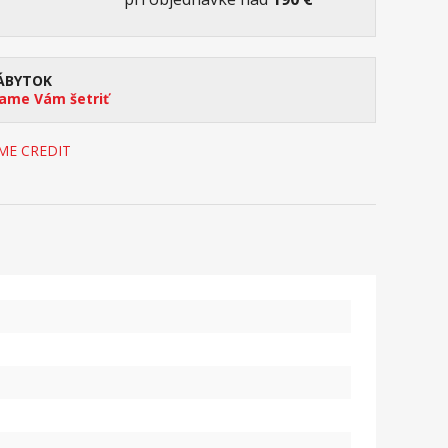
ÁBYTOK
me Vám šetriť
OME CREDIT