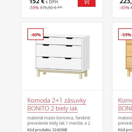
152 €
223,
s DPH
-59%
379,50 € **
-65%
-60%
-59%
Komoda 2+1 zásuvky
Komo
BONITO 2 biely lak
BONI
materiál masív borovica, farebné
materiá
prevedenie biely lak 1 menšie a 2
prevede
väčšie zásuvky s kovovými
zásuvk
Kód produktu: 324266B
Kód pro