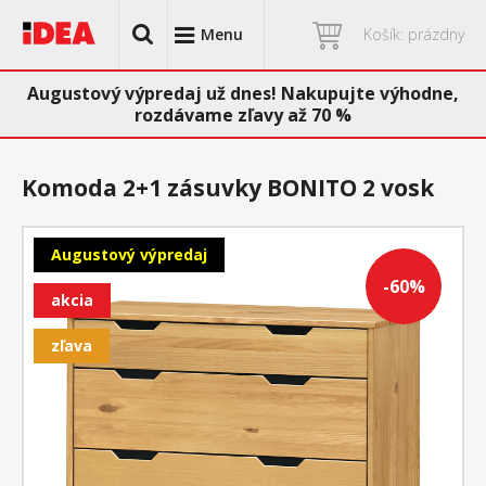
Menu
Košík: prázdny
Augustový výpredaj už dnes! Nakupujte výhodne,
rozdávame zľavy až 70 %
Komoda 2+1 zásuvky BONITO 2 vosk
Augustový výpredaj
-60%
akcia
zľava