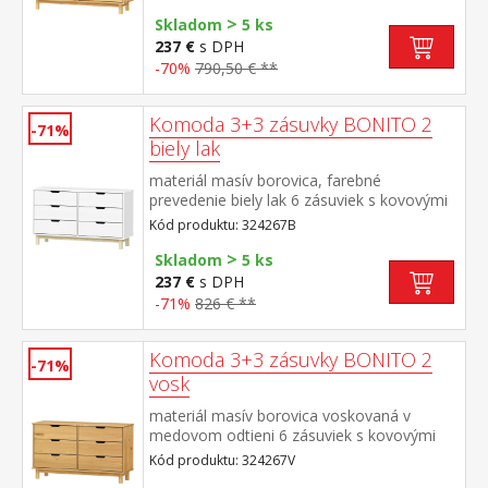
>
Skladom
5 ks
237 €
s DPH
-70%
790,50 € **
Komoda 3+3 zásuvky BONITO 2
-71%
biely lak
materiál masív borovica, farebné
prevedenie biely lak 6 zásuviek s kovovými
pojazdmi
Kód produktu: 324267B
>
Skladom
5 ks
237 €
s DPH
-71%
826 € **
Komoda 3+3 zásuvky BONITO 2
-71%
vosk
materiál masív borovica voskovaná v
medovom odtieni 6 zásuviek s kovovými
pojazdmi
Kód produktu: 324267V