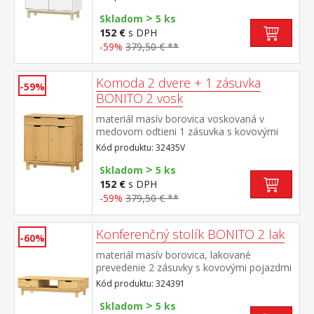
>
Skladom
5 ks
152 €
s DPH
-59%
379,50 € **
Komoda 2 dvere + 1 zásuvka
-59%
BONITO 2 vosk
materiál masív borovica voskovaná v
medovom odtieni 1 zásuvka s kovovými
pojazdmi, 2 dvierka, 1 polica
Kód produktu: 32435V
>
Skladom
5 ks
152 €
s DPH
-59%
379,50 € **
Konferenčný stolík BONITO 2 lak
-60%
materiál masív borovica, lakované
prevedenie 2 zásuvky s kovovými pojazdmi
Kód produktu: 324391
>
Skladom
5 ks