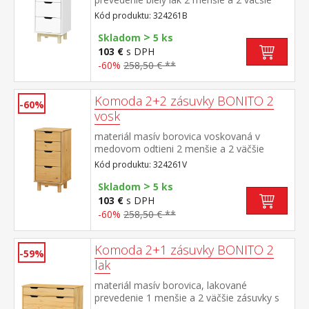
zásuvky s kovovými pojazdmi
Kód produktu: 324261B
>
Skladom
5 ks
103 €
s DPH
-60%
258,50 € **
Komoda 2+2 zásuvky BONITO 2
-60%
vosk
materiál masív borovica voskovaná v
medovom odtieni 2 menšie a 2 väčšie
zásuvky s kovovými pojazdmi
Kód produktu: 324261V
>
Skladom
5 ks
103 €
s DPH
-60%
258,50 € **
Komoda 2+1 zásuvky BONITO 2
-59%
lak
materiál masív borovica, lakované
prevedenie 1 menšie a 2 väčšie zásuvky s