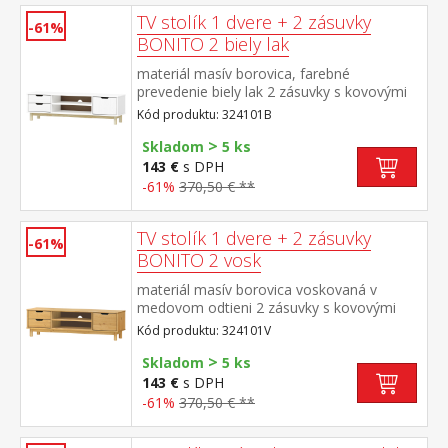
TV stolík 1 dvere + 2 zásuvky
-61%
BONITO 2 biely lak
materiál masív borovica, farebné
prevedenie biely lak 2 zásuvky s kovovými
pojazdmi, 1 dvierka, 1 polica otvor na
Kód produktu: 324101B
pretiahnutie káblov
>
Skladom
5 ks
143 €
s DPH
-61%
370,50 € **
TV stolík 1 dvere + 2 zásuvky
-61%
BONITO 2 vosk
materiál masív borovica voskovaná v
medovom odtieni 2 zásuvky s kovovými
pojazdmi, 1 dvierka, 1 polica otvor na
Kód produktu: 324101V
pretiahnutie káblov
>
Skladom
5 ks
143 €
s DPH
-61%
370,50 € **