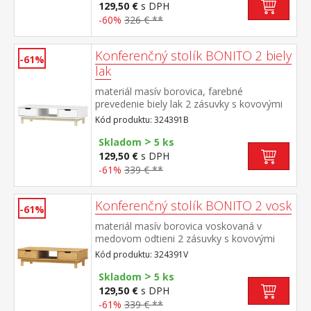
129,50 €
s DPH
-60%
326 € **
Konferenčný stolík BONITO 2 biely
-61%
lak
materiál masív borovica, farebné
prevedenie biely lak 2 zásuvky s kovovými
pojazdmi
Kód produktu: 324391B
>
Skladom
5 ks
129,50 €
s DPH
-61%
339 € **
Konferenčný stolík BONITO 2 vosk
-61%
materiál masív borovica voskovaná v
medovom odtieni 2 zásuvky s kovovými
pojazdmi
Kód produktu: 324391V
>
Skladom
5 ks
129,50 €
s DPH
-61%
339 € **