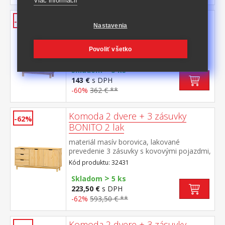
Viac informácií
Botník BONITO 2 vosk
-60%
Nastavenia
materiál masív borovica voskovaná v
medovom odtieni1 zásuvka s kovovými
Povoliť všetko
pojazdmi, 2 dvojradové výklopy
Kód produktu: 324291V
>
Skladom
5 ks
143 €
s DPH
-60%
362 € **
Komoda 2 dvere + 3 zásuvky
-62%
BONITO 2 lak
materiál masív borovica, lakované
prevedenie 3 zásuvky s kovovými pojazdmi,
2 dvierka, 1 polica
Kód produktu: 32431
>
Skladom
5 ks
223,50 €
s DPH
-62%
593,50 € **
Komoda 2 dvere + 3 zásuvky