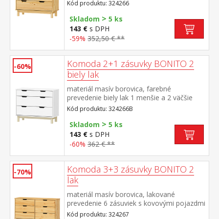
kovovými pojazdmi
Kód produktu: 324266
>
Skladom
5 ks
143 €
s DPH
-59%
352,50 € **
Komoda 2+1 zásuvky BONITO 2
-60%
biely lak
materiál masív borovica, farebné
prevedenie biely lak 1 menšie a 2 väčšie
zásuvky s kovovými pojazdmi
Kód produktu: 324266B
>
Skladom
5 ks
143 €
s DPH
-60%
362 € **
Komoda 3+3 zásuvky BONITO 2
-70%
lak
materiál masív borovica, lakované
prevedenie 6 zásuviek s kovovými pojazdmi
Kód produktu: 324267