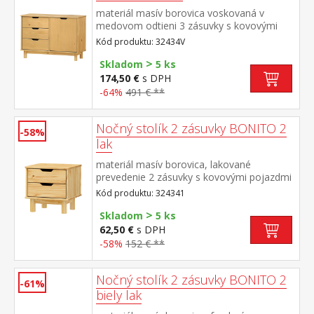
materiál masív borovica voskovaná v
medovom odtieni 3 zásuvky s kovovými
pojazdmi, 1 dvierka, 1 polica
Kód produktu: 32434V
>
Skladom
5 ks
174,50 €
s DPH
-64%
491 € **
Nočný stolík 2 zásuvky BONITO 2
-58%
lak
materiál masív borovica, lakované
prevedenie 2 zásuvky s kovovými pojazdmi
Kód produktu: 324341
>
Skladom
5 ks
62,50 €
s DPH
-58%
152 € **
Nočný stolík 2 zásuvky BONITO 2
-61%
biely lak