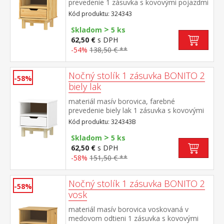
prevedenie 1 zásuvka s kovovými pojazdmi
Kód produktu: 324343
>
Skladom
5 ks
62,50 €
s DPH
-54%
138,50 € **
Nočný stolík 1 zásuvka BONITO 2
-58%
biely lak
materiál masív borovica, farebné
prevedenie biely lak 1 zásuvka s kovovými
pojazdmi
Kód produktu: 324343B
>
Skladom
5 ks
62,50 €
s DPH
-58%
151,50 € **
Nočný stolík 1 zásuvka BONITO 2
-58%
vosk
materiál masív borovica voskovaná v
medovom odtieni 1 zásuvka s kovovými