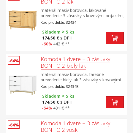
BONITO 2 lak
materiál masív borovica, lakované
prevedenie 3 zásuvky s kovovými pojazdmi,
1 dvierka, 1 polica
Kód produktu: 32434
>
Skladom
5 ks
174,50 €
s DPH
-60%
442 € **
Komoda 1 dvere + 3 zásuvky
-64%
BONITO 2 biely lak
materiál masív borovica, farebné
prevedenie biely lak 3 zásuvky s kovovými
pojazdmi, 1 dvierka, 1 polica
Kód produktu: 32434B
>
Skladom
5 ks
174,50 €
s DPH
-64%
491 € **
Komoda 1 dvere + 3 zásuvky
-64%
BONITO 2 vosk