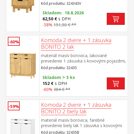
pojazdmi
Kód produktu: 324343V
Skladom: 18.8.2026
62,50 €
s DPH
-58%
151,50 € **
Komoda 2 dvere + 1 zásuvka
-60%
BONITO 2 lak
materiál masív borovica, lakované
prevedenie 1 zásuvka s kovovými pojazdmi,
2 dvierka, 1 polica
Kód produktu: 32435
>
Skladom
5 ks
152 €
s DPH
-60%
384 € **
Komoda 2 dvere + 1 zásuvka
-59%
BONITO 2 biely lak
materiál masív borovica, farebné
prevedenie biely lak 1 zásuvka s kovovými
pojazdmi, 2 dvierka, 1 polica
Kód produktu: 32435B