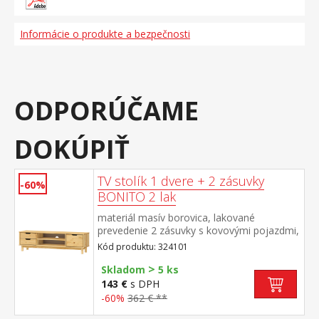
Informácie o produkte a bezpečnosti
ODPORÚČAME
DOKÚPIŤ
TV stolík 1 dvere + 2 zásuvky
-60%
BONITO 2 lak
materiál masív borovica, lakované
prevedenie 2 zásuvky s kovovými pojazdmi,
1 dvierka, 1 polica otvor na pretiahnutie
Kód produktu: 324101
káblov
>
Skladom
5 ks
143 €
s DPH
-60%
362 € **