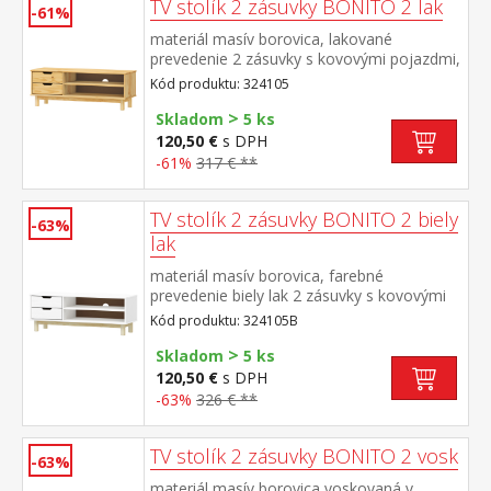
TV stolík 2 zásuvky BONITO 2 lak
-61%
materiál masív borovica, lakované
prevedenie 2 zásuvky s kovovými pojazdmi,
1 polica otvor na pretiahnutie káblov
Kód produktu: 324105
>
Skladom
5 ks
120,50 €
s DPH
-61%
317 € **
TV stolík 2 zásuvky BONITO 2 biely
-63%
lak
materiál masív borovica, farebné
prevedenie biely lak 2 zásuvky s kovovými
pojazdmi, 1 polica otvor na pretiahnutie
Kód produktu: 324105B
káblov
>
Skladom
5 ks
120,50 €
s DPH
-63%
326 € **
TV stolík 2 zásuvky BONITO 2 vosk
-63%
materiál masív borovica voskovaná v