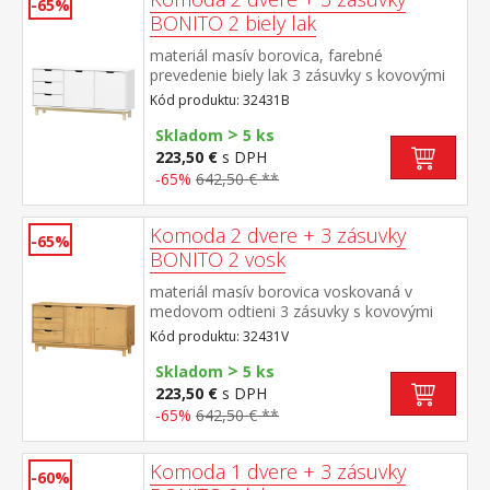
-65%
BONITO 2 biely lak
materiál masív borovica, farebné
prevedenie biely lak 3 zásuvky s kovovými
pojazdmi, 2 dvierka, 1 polica
Kód produktu: 32431B
>
Skladom
5 ks
223,50 €
s DPH
-65%
642,50 € **
Komoda 2 dvere + 3 zásuvky
-65%
BONITO 2 vosk
materiál masív borovica voskovaná v
medovom odtieni 3 zásuvky s kovovými
pojazdmi, 2 dvierka, 1 polica
Kód produktu: 32431V
>
Skladom
5 ks
223,50 €
s DPH
-65%
642,50 € **
Komoda 1 dvere + 3 zásuvky
-60%