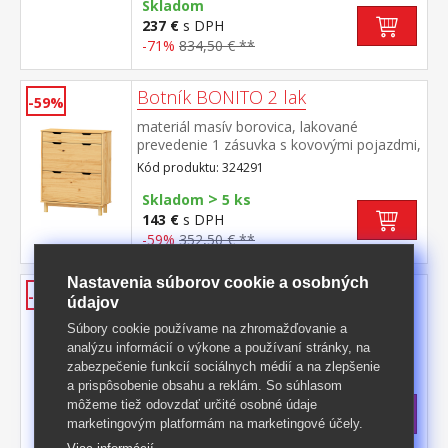
Skladom
237 €
s DPH
-71%
834,50 € **
Botník BONITO 2 lak
-59%
materiál masív borovica, lakované
prevedenie 1 zásuvka s kovovými pojazdmi,
2 dvojradové výklopy
Kód produktu: 324291
>
Skladom
5 ks
143 €
s DPH
-59%
352,50 € **
Nastavenia súborov cookie a osobných
Botník BONITO 2 biely lak
-60%
údajov
materiál masív borovica, farebné
Súbory cookie používame na zhromažďovanie a
prevedenie biely lak 1 zásuvka s kovovými
analýzu informácií o výkone a používaní stránky, na
pojazdmi, 2 dvojradové výklopy
Kód produktu: 324291B
zabezpečenie funkcií sociálnych médií a na zlepšenie
a prispôsobenie obsahu a reklám. So súhlasom
>
Skladom
5 ks
môžeme tiež odovzdať určité osobné údaje
143 €
s DPH
marketingovým platformám na marketingové účely.
-60%
362 € **