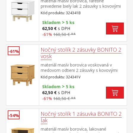
materiál masív borovica, farebné
prevedenie biely lak 2 zásuvky s kovovými
pojazdmi
Kód produktu: 324341B
>
Skladom
5 ks
62,50 €
s DPH
-61%
160,50 € **
Nočný stolík 2 zásuvky BONITO 2
-61%
vosk
materiál masív borovica voskovaná v
medovom odtieni 2 zásuvky s kovovými
pojazdmi
Kód produktu: 324341V
>
Skladom
5 ks
62,50 €
s DPH
-61%
160,50 € **
Nočný stolík 1 zásuvka BONITO 2
-54%
lak
materiál masív borovica, lakované