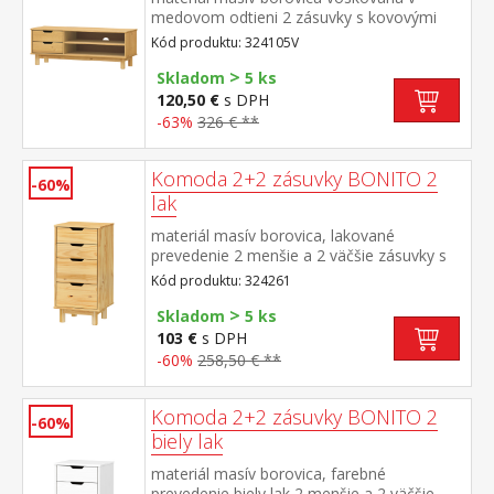
medovom odtieni 2 zásuvky s kovovými
pojazdmi, 1 polica otvor na pretiahnutie
Kód produktu: 324105V
káblov
>
Skladom
5 ks
120,50 €
s DPH
-63%
326 € **
Komoda 2+2 zásuvky BONITO 2
-60%
lak
materiál masív borovica, lakované
prevedenie 2 menšie a 2 väčšie zásuvky s
kovovými pojazdmi
Kód produktu: 324261
>
Skladom
5 ks
103 €
s DPH
-60%
258,50 € **
Komoda 2+2 zásuvky BONITO 2
-60%
biely lak
materiál masív borovica, farebné
prevedenie biely lak 2 menšie a 2 väčšie