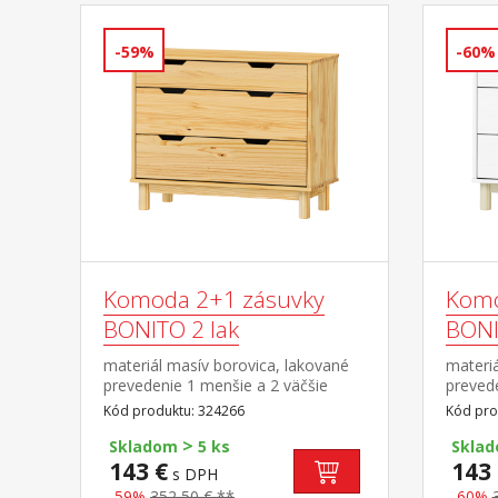
-59%
-60%
Komoda 2+1 zásuvky
Komo
BONITO 2 lak
BONIT
materiál masív borovica, lakované
materiá
prevedenie 1 menšie a 2 väčšie
prevede
zásuvky s kovovými pojazdmi
väčšie
Kód produktu: 324266
Kód pro
pojazd
>
Skladom
5 ks
Skla
143 €
143 
s DPH
-59%
352,50 € **
-60%