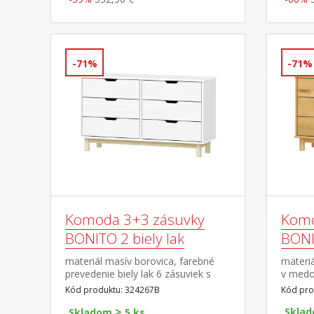
-71%
-71%
Komoda 3+3 zásuvky
Komo
BONITO 2 biely lak
BONI
materiál masív borovica, farebné
materi
prevedenie biely lak 6 zásuviek s
v medo
kovovými pojazdmi
kovový
Kód produktu: 324267B
Kód pro
>
Skla
Skladom
5 ks