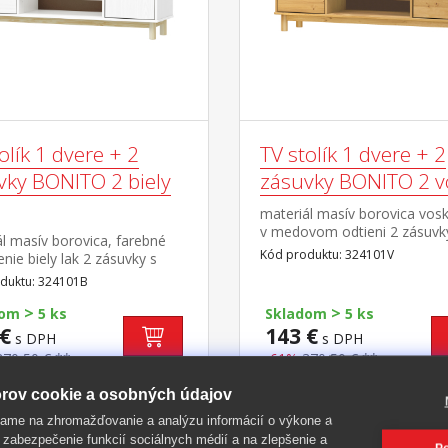
olík 1 dvere + 2
TV stolík 1 dvere + 2
vky BONITO 2 biely
zásuvky BONITO 2 v
materiál masív borovica vos
v medovom odtieni 2 zásuvk
l masív borovica, farebné
kovovými pojazdmi, 1 dvierka
Kód produktu: 324101V
nie biely lak 2 zásuvky s
polica otvor na pretiahnutie 
i pojazdmi, 1 dvierka, 1
duktu: 324101B
otvor na pretiahnutie káblov
>
>
dom
5 ks
Skladom
5 ks
€
143 €
s DPH
s DPH
370,50 € **
-61%
370,50 € **
rov cookie a osobných údajov
ame na zhromažďovanie a analýzu informácií o výkone a
 zabezpečenie funkcií sociálnych médií a na zlepšenie a