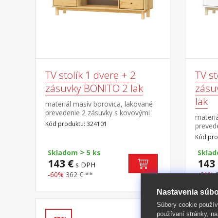
TV stolík 1 dvere + 2
TV st
zásuvky BONITO 2 lak
zásu
lak
materiál masív borovica, lakované
prevedenie 2 zásuvky s kovovými
materiá
pojazdmi, 1 dvierka, 1 polica otvor
Kód produktu: 324101
prevede
na pretiahnutie káblov
kovovým
Kód pro
polica 
>
Skladom
5 ks
Skla
143 €
143 
s DPH
-60%
362 € **
-61%
Nastavenia súbo
Súbory cookie použív
používaní stránky, na