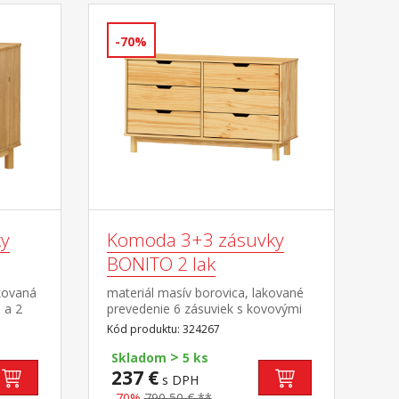
-70%
y
Komoda 3+3 zásuvky
BONITO 2 lak
kovaná
materiál masív borovica, lakované
 a 2
prevedenie 6 zásuviek s kovovými
pojazdmi
Kód produktu: 324267
>
Skladom
5 ks
237 €
s DPH
-70%
790,50 € **