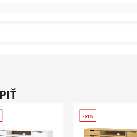
PIŤ
-61%