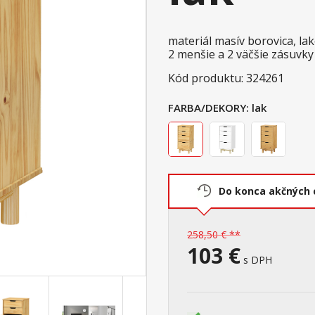
materiál masív borovica, l
2 menšie a 2 väčšie zásuvk
Kód produktu: 324261
FARBA/DEKORY:
lak
Do konca akčných 
258,50 € **
103 €
s DPH