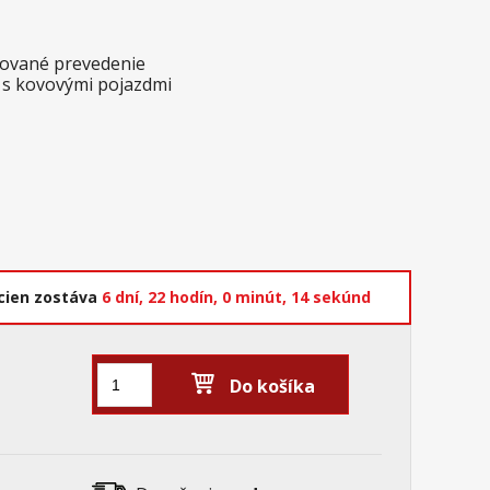
akované prevedenie
y s kovovými pojazdmi
cien zostáva
6 dní,
22 hodín,
0 minút,
13 sekúnd
Do košíka