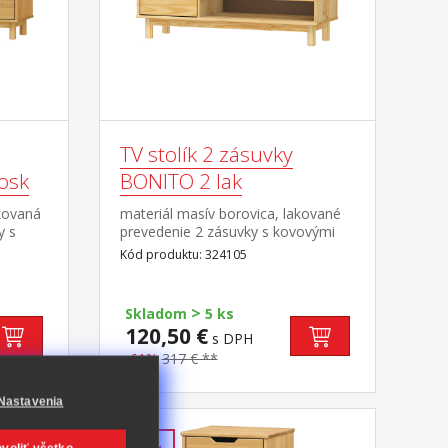
TV stolík 2 zásuvky
osk
BONITO 2 lak
kovaná
materiál masív borovica, lakované
y s
prevedenie 2 zásuvky s kovovými
, 1
pojazdmi, 1 polica otvor na
Kód produktu: 324105
káblov
pretiahnutie káblov
>
Skladom
5 ks
120,50 €
s DPH
-61%
317 € **
Nastavenia