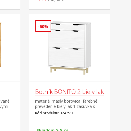
-60%
Botník BONITO 2 biely lak
ované
materiál masív borovica, farebné
ovými
prevedenie biely lak 1 zásuvka s
opy
kovovými pojazdmi, 2 dvojradové
Kód produktu: 324291B
výklopy
>
Skladom
5 ks