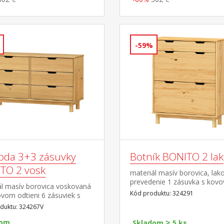
-59%
da 3+3 zásuvky
Botník BONITO 2 lak
TO 2 vosk
materiál masív borovica, lak
prevedenie 1 zásuvka s kov
ál masív borovica voskovaná
pojazdmi, 2 dvojradové výkl
Kód produktu: 324291
vom odtieni 6 zásuviek s
mi pojazdmi
duktu: 324267V
>
dom
Skladom
5 ks