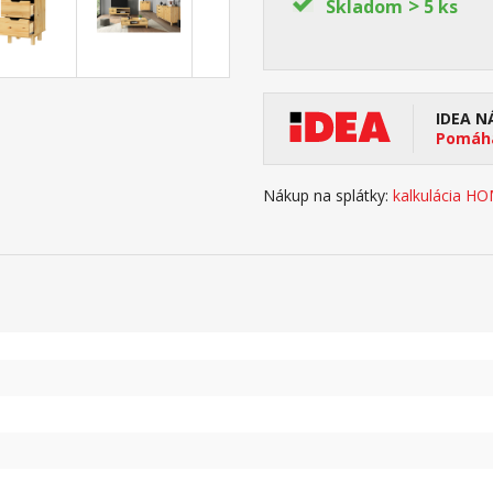
>
Skladom
5 ks
IDEA N
Pomáha
Nákup na splátky:
kalkulácia H