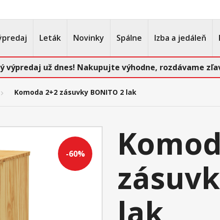
ýpredaj
Leták
Novinky
Spálne
Izba a jedáleň
ý výpredaj už dnes! Nakupujte výhodne, rozdávame zľav
Komoda 2+2 zásuvky BONITO 2 lak
Komod
-60%
zásuvk
lak