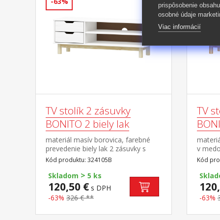
-63%
-63%
prispôsobenie obsahu
osobné údaje marketi
Viac informácií
TV stolík 2 zásuvky
TV st
BONITO 2 biely lak
BONI
materiál masív borovica, farebné
materi
prevedenie biely lak 2 zásuvky s
v medo
kovovými pojazdmi, 1 polica otvor
kovovým
Kód produktu: 324105B
Kód pro
na pretiahnutie káblov
na pret
>
Skladom
5 ks
Skla
120,50 €
120,
s DPH
-63%
326 € **
-63%