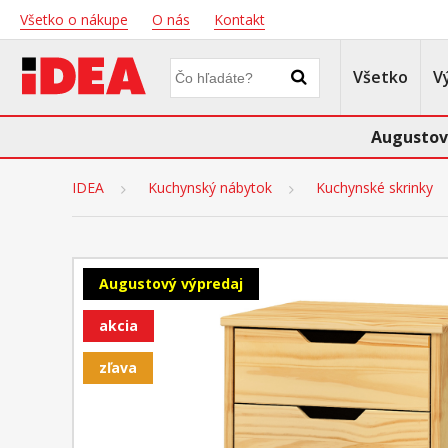
Všetko o nákupe
O nás
Kontakt
Všetko
V
Augustov
IDEA
Kuchynský nábytok
Kuchynské skrinky
Augustový výpredaj
akcia
zľava