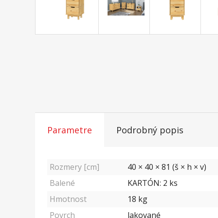
Parametre
Podrobný popis
Rozmery [cm]
40 × 40 × 81 (š × h × v)
Balené
KARTÓN: 2 ks
Hmotnost
18
kg
Povrch
lakované