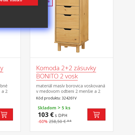
voliť všetko
-60%
y
Komoda 2+2 zásuvky
BONITO 2 vosk
ebné
materiál masív borovica voskovaná
 a 2
v medovom odtieni 2 menšie a 2
väčšie zásuvky s kovovými
Kód produktu: 324261V
pojazdmi
>
Skladom
5 ks
103 €
s DPH
-60%
258,50 € **