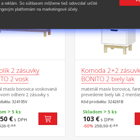
Po
-60%
 a reklám. So súhlasom môžeme tiež odovzdať určité
ngovým platformám na marketingové účely.
olík 2 zásuvky
Komoda 2+2 zásuvk
TO 2 vosk
BONITO 2 biely lak
ál masív borovica voskovaná
materiál masív borovica, far
vom odtieni 2 zásuvky s
prevedenie biely lak 2 menšie
i pojazdmi, 1 polica otvor
väčšie zásuvky s kovovými
duktu: 324105V
Kód produktu: 324261B
iahnutie káblov
pojazdmi
>
>
dom
5 ks
Skladom
5 ks
50 €
103 €
s DPH
s DPH
326 € **
-60%
258,50 € **