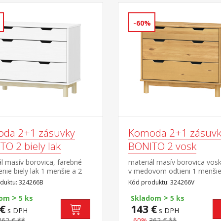
-60%
da 2+1 zásuvky
Komoda 2+1 zásuvk
O 2 biely lak
BONITO 2 vosk
l masív borovica, farebné
materiál masív borovica vos
nie biely lak 1 menšie a 2
v medovom odtieni 1 menšie
 zásuvky s kovovými
väčšie zásuvky s kovovými
duktu: 324266B
Kód produktu: 324266V
mi
pojazdmi
>
>
dom
5 ks
Skladom
5 ks
€
143 €
s DPH
s DPH
362 € **
-60%
362 € **