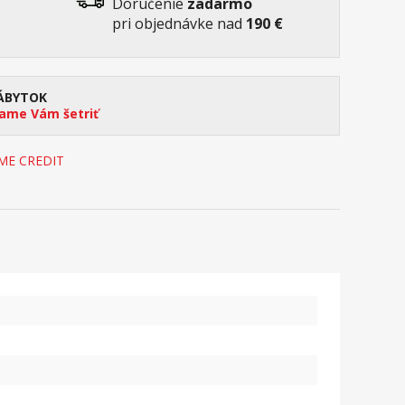
Doručenie
zadarmo
pri objednávke nad
190 €
ÁBYTOK
me Vám šetriť
OME CREDIT