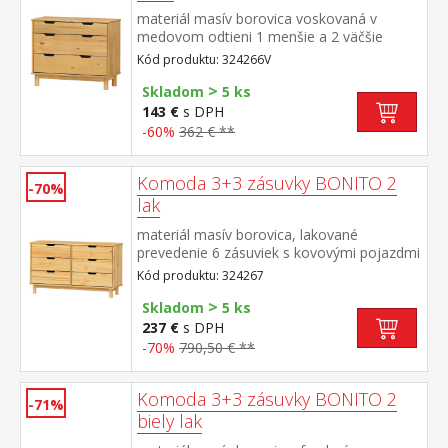
materiál masív borovica voskovaná v
medovom odtieni 1 menšie a 2 väčšie
zásuvky s kovovými pojazdmi
Kód produktu: 324266V
>
Skladom
5 ks
143 €
s DPH
-60%
362 € **
Komoda 3+3 zásuvky BONITO 2
-70%
lak
materiál masív borovica, lakované
prevedenie 6 zásuviek s kovovými pojazdmi
Kód produktu: 324267
>
Skladom
5 ks
237 €
s DPH
-70%
790,50 € **
Komoda 3+3 zásuvky BONITO 2
-71%
biely lak