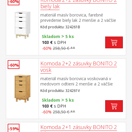
-60%
biely lak
materiál masív borovica, farebné
prevedenie biely lak 2 menšie a 2 väčšie
zásuvky s kovovými pojazdmi
Kód produktu: 324261B
>
Skladom
5 ks
103 €
s DPH
-60%
258,50 € **
Komoda 2+2 zásuvky BONITO 2
-60%
vosk
materiál masív borovica voskovaná v
medovom odtieni 2 menšie a 2 väčšie
zásuvky s kovovými pojazdmi
Kód produktu: 324261V
>
Skladom
5 ks
103 €
s DPH
-60%
258,50 € **
Komoda 2+1 zásuvky BONITO 2
-59%