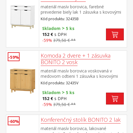
materiál masív borovica, farebné
prevedenie biely lak 1 zásuvka s kovovými
pojazdmi, 2 dvierka, 1 polica
Kód produktu: 32435B
>
Skladom
5 ks
152 €
s DPH
-59%
379,50 € **
Komoda 2 dvere + 1 zásuvka
-59%
BONITO 2 vosk
materiál masív borovica voskovaná v
medovom odtieni 1 zásuvka s kovovými
pojazdmi, 2 dvierka, 1 polica
Kód produktu: 32435V
>
Skladom
5 ks
152 €
s DPH
-59%
379,50 € **
Konferenčný stolík BONITO 2 lak
-60%
materiál masív borovica, lakované