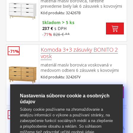
materiál masív borovica, farebné
prevedenie biely lak 6 zásuviek s kovovými
pojazdmi
Kód produktu: 324267B
>
Skladom
5 ks
237 €
s DPH
-71%
826 € **
Komoda 3+3 zásuvky BONITO 2
-71%
vosk
materiál masív borovica voskovaná v
medovom odtieni 6 zásuviek s kovovými
pojazdmi
Kód produktu: 324267V
Skladom
237 €
s DPH
Nastavenia súborov cookie a osobných
-71%
834,50 € **
údajov
Súbory cookie používame na zhromažďovanie a
Botník BONITO 2 lak
-59%
analýzu informácií o výkone a používaní stránky, na
zabezpečenie funkcií sociálnych médií a na zlepšenie
materiál masív borovica, lakované
a prispôsobenie obsahu a reklám. So súhlasom
prevedenie 1 zásuvka s kovovými pojazdmi,
môžeme tiež odovzdať určité osobné údaje
2 dvojradové výklopy