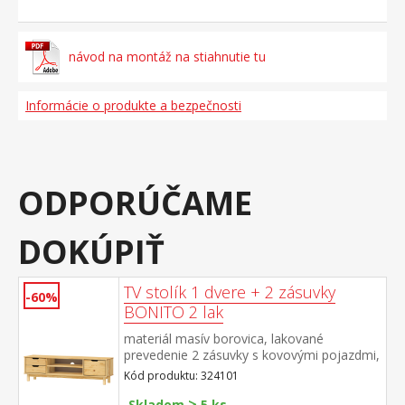
návod na montáž na stiahnutie tu
Informácie o produkte a bezpečnosti
ODPORÚČAME
DOKÚPIŤ
TV stolík 1 dvere + 2 zásuvky
-60%
BONITO 2 lak
materiál masív borovica, lakované
prevedenie 2 zásuvky s kovovými pojazdmi,
1 dvierka, 1 polica otvor na pretiahnutie
Kód produktu: 324101
káblov
>
Skladom
5 ks