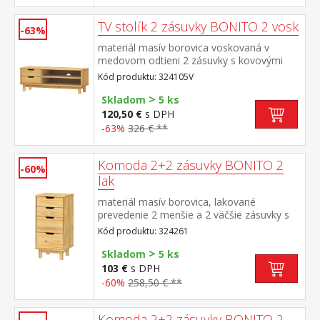
TV stolík 2 zásuvky BONITO 2 vosk
-63%
materiál masív borovica voskovaná v
medovom odtieni 2 zásuvky s kovovými
pojazdmi, 1 polica otvor na pretiahnutie
Kód produktu: 324105V
káblov
>
Skladom
5 ks
120,50 €
s DPH
-63%
326 € **
Komoda 2+2 zásuvky BONITO 2
-60%
lak
materiál masív borovica, lakované
prevedenie 2 menšie a 2 väčšie zásuvky s
kovovými pojazdmi
Kód produktu: 324261
>
Skladom
5 ks
103 €
s DPH
-60%
258,50 € **
Komoda 2+2 zásuvky BONITO 2