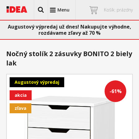
Menu
Košík: prázdny
Augustový výpredaj už dnes! Nakupujte výhodne,
rozdávame zľavy až 70 %
Nočný stolík 2 zásuvky BONITO 2 biely
lak
Augustový výpredaj
-61%
akcia
zľava