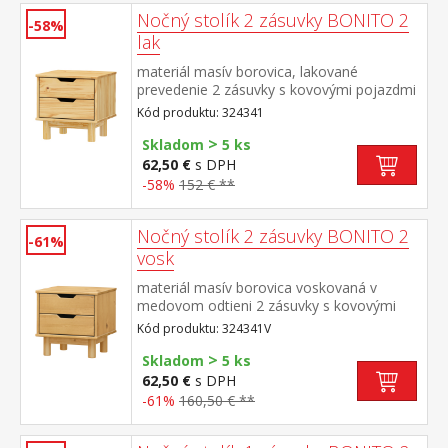
Nočný stolík 2 zásuvky BONITO 2
-58%
lak
materiál masív borovica, lakované
prevedenie 2 zásuvky s kovovými pojazdmi
Kód produktu: 324341
>
Skladom
5 ks
62,50 €
s DPH
-58%
152 € **
Nočný stolík 2 zásuvky BONITO 2
-61%
vosk
materiál masív borovica voskovaná v
medovom odtieni 2 zásuvky s kovovými
pojazdmi
Kód produktu: 324341V
>
Skladom
5 ks
62,50 €
s DPH
-61%
160,50 € **