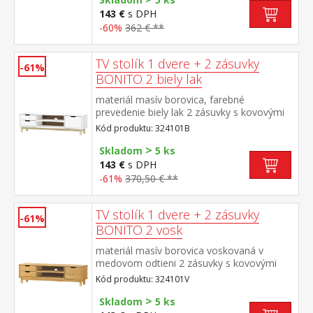
143 €
s DPH
-60%
362 € **
TV stolík 1 dvere + 2 zásuvky
-61%
BONITO 2 biely lak
materiál masív borovica, farebné
prevedenie biely lak 2 zásuvky s kovovými
pojazdmi, 1 dvierka, 1 polica otvor na
Kód produktu: 324101B
pretiahnutie káblov
>
Skladom
5 ks
143 €
s DPH
-61%
370,50 € **
TV stolík 1 dvere + 2 zásuvky
-61%
BONITO 2 vosk
materiál masív borovica voskovaná v
medovom odtieni 2 zásuvky s kovovými
pojazdmi, 1 dvierka, 1 polica otvor na
Kód produktu: 324101V
pretiahnutie káblov
>
Skladom
5 ks