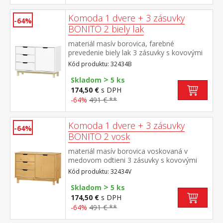
Komoda 1 dvere + 3 zásuvky
-64%
BONITO 2 biely lak
materiál masív borovica, farebné
prevedenie biely lak 3 zásuvky s kovovými
pojazdmi, 1 dvierka, 1 polica
Kód produktu: 32434B
>
Skladom
5 ks
174,50 €
s DPH
-64%
491 € **
Komoda 1 dvere + 3 zásuvky
-64%
BONITO 2 vosk
materiál masív borovica voskovaná v
medovom odtieni 3 zásuvky s kovovými
pojazdmi, 1 dvierka, 1 polica
Kód produktu: 32434V
>
Skladom
5 ks
174,50 €
s DPH
-64%
491 € **