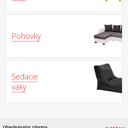
Pohovky
Sedacie
vaky
Objednávajte zdarma