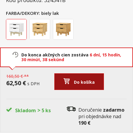
Kód produktu: 324341B
FARBA/DEKORY:
biely lak
Do konca akčných cien zostáva
6 dní,
15 hodín,
30 minút,
37 sekúnd
160,50 € **
62,50 €
Do košíka
s DPH
>
Doručenie
zadarmo
Skladom
5 ks
pri objednávke nad
190 €