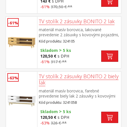
143 €
s DPH
-61%
370,50 € **
TV stolík 2 zásuvky BONITO 2 lak
-61%
materiál masív borovica, lakované
prevedenie 2 zásuvky s kovovými pojazdmi,
1 polica otvor na pretiahnutie káblov
Kód produktu: 324105
>
Skladom
5 ks
120,50 €
s DPH
-61%
317 € **
TV stolík 2 zásuvky BONITO 2 biely
-63%
lak
materiál masív borovica, farebné
prevedenie biely lak 2 zásuvky s kovovými
pojazdmi, 1 polica otvor na pretiahnutie
Kód produktu: 324105B
káblov
>
Skladom
5 ks
120,50 €
s DPH
-63%
326 € **