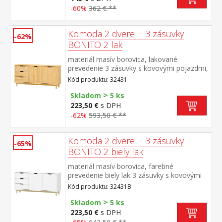
-60%
362 € **
Komoda 2 dvere + 3 zásuvky
-62%
BONITO 2 lak
materiál masív borovica, lakované
prevedenie 3 zásuvky s kovovými pojazdmi,
2 dvierka, 1 polica
Kód produktu: 32431
>
Skladom
5 ks
223,50 €
s DPH
-62%
593,50 € **
Komoda 2 dvere + 3 zásuvky
-65%
BONITO 2 biely lak
materiál masív borovica, farebné
prevedenie biely lak 3 zásuvky s kovovými
pojazdmi, 2 dvierka, 1 polica
Kód produktu: 32431B
>
Skladom
5 ks
223,50 €
s DPH