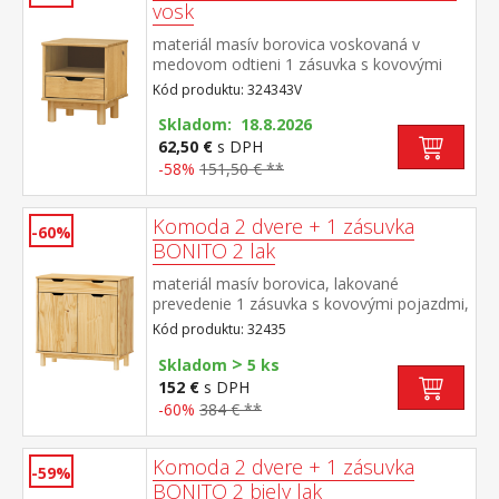
vosk
materiál masív borovica voskovaná v
medovom odtieni 1 zásuvka s kovovými
pojazdmi
Kód produktu: 324343V
Skladom: 18.8.2026
62,50 €
s DPH
-58%
151,50 € **
Komoda 2 dvere + 1 zásuvka
-60%
BONITO 2 lak
materiál masív borovica, lakované
prevedenie 1 zásuvka s kovovými pojazdmi,
2 dvierka, 1 polica
Kód produktu: 32435
>
Skladom
5 ks
152 €
s DPH
-60%
384 € **
Komoda 2 dvere + 1 zásuvka
-59%
BONITO 2 biely lak