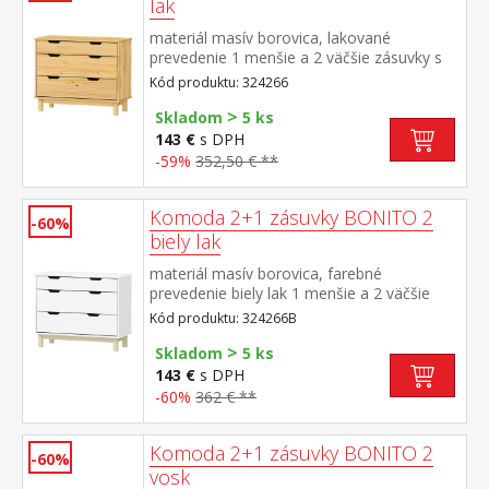
lak
materiál masív borovica, lakované
prevedenie 1 menšie a 2 väčšie zásuvky s
kovovými pojazdmi
Kód produktu: 324266
>
Skladom
5 ks
143 €
s DPH
-59%
352,50 € **
Komoda 2+1 zásuvky BONITO 2
-60%
biely lak
materiál masív borovica, farebné
prevedenie biely lak 1 menšie a 2 väčšie
zásuvky s kovovými pojazdmi
Kód produktu: 324266B
>
Skladom
5 ks
143 €
s DPH
-60%
362 € **
Komoda 2+1 zásuvky BONITO 2
-60%
vosk