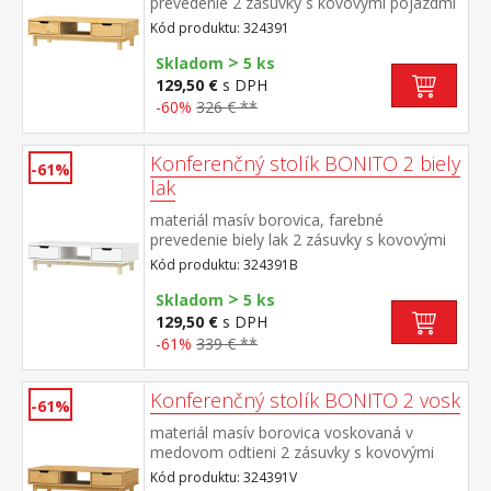
prevedenie 2 zásuvky s kovovými pojazdmi
Kód produktu: 324391
>
Skladom
5 ks
129,50 €
s DPH
-60%
326 € **
Konferenčný stolík BONITO 2 biely
-61%
lak
materiál masív borovica, farebné
prevedenie biely lak 2 zásuvky s kovovými
pojazdmi
Kód produktu: 324391B
>
Skladom
5 ks
129,50 €
s DPH
-61%
339 € **
Konferenčný stolík BONITO 2 vosk
-61%
materiál masív borovica voskovaná v
medovom odtieni 2 zásuvky s kovovými
pojazdmi
Kód produktu: 324391V