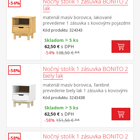
Nočný stolík 1 zásuvka BONITO 2
-54%
lak
materiál masív borovica, lakované
prevedenie 1 zásuvka s kovovými pojazdmi
Kód produktu: 324343
>
Skladom
5 ks
62,50 €
s DPH
-54%
138,50 € **
Nočný stolík 1 zásuvka BONITO 2
-58%
biely lak
materiál masív borovica, farebné
prevedenie biely lak 1 zásuvka s kovovými
pojazdmi
Kód produktu: 324343B
>
Skladom
5 ks
62,50 €
s DPH
-58%
151,50 € **
Nočný stolík 1 zásuvka BONITO 2
-58%