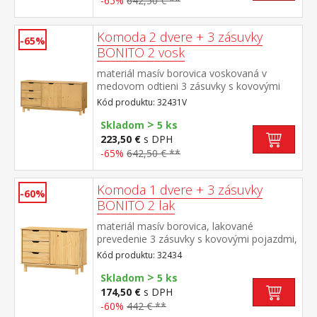
-65%
642,50 € **
Komoda 2 dvere + 3 zásuvky
-65%
BONITO 2 vosk
materiál masív borovica voskovaná v
medovom odtieni 3 zásuvky s kovovými
pojazdmi, 2 dvierka, 1 polica
Kód produktu: 32431V
>
Skladom
5 ks
223,50 €
s DPH
-65%
642,50 € **
Komoda 1 dvere + 3 zásuvky
-60%
BONITO 2 lak
materiál masív borovica, lakované
prevedenie 3 zásuvky s kovovými pojazdmi,
1 dvierka, 1 polica
Kód produktu: 32434
>
Skladom
5 ks
174,50 €
s DPH
-60%
442 € **