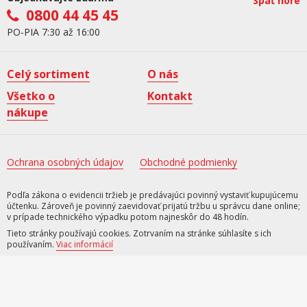
Späť hore
0800 44 45 45
PO-PIA 7:30 až 16:00
Celý sortiment
O nás
Všetko o
Kontakt
nákupe
Ochrana osobných údajov
Obchodné podmienky
Podľa zákona o evidencii tržieb je predávajúci povinný vystaviť kupujúcemu
účtenku. Zároveň je povinný zaevidovať prijatú tržbu u správcu dane online;
v prípade technického výpadku potom najneskôr do 48 hodín.
Tieto stránky používajú cookies. Zotrvaním na stránke súhlasíte s ich
používaním.
Viac informácií