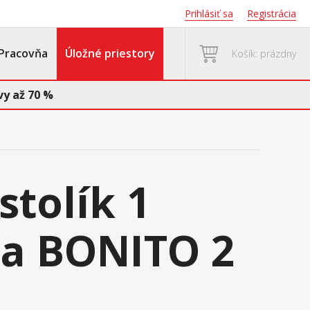
Prihlásiť sa
Registrácia
Pracovňa
Úložné priestory
Košík: prázdny
y až 70 %
stolík 1
a BONITO 2