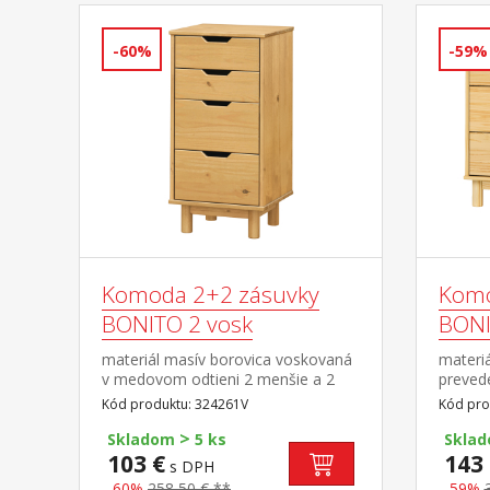
-60%
-59%
Komoda 2+2 zásuvky
Komo
BONITO 2 vosk
BONI
materiál masív borovica voskovaná
materiá
v medovom odtieni 2 menšie a 2
prevede
väčšie zásuvky s kovovými
zásuvk
Kód produktu: 324261V
Kód pro
pojazdmi
>
Skladom
5 ks
Skla
103 €
143 
s DPH
-60%
258,50 € **
-59%