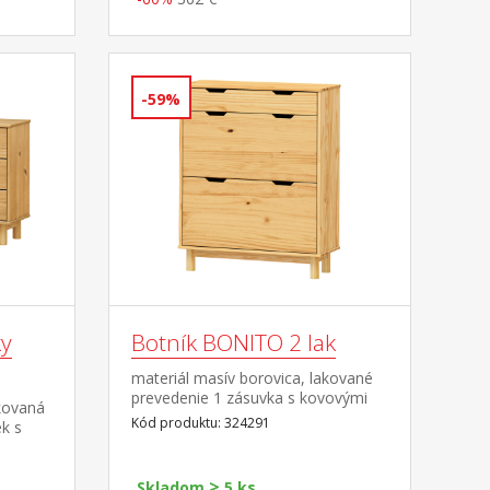
-59%
y
Botník BONITO 2 lak
materiál masív borovica, lakované
prevedenie 1 zásuvka s kovovými
kovaná
pojazdmi, 2 dvojradové výklopy
Kód produktu: 324291
k s
>
Skladom
5 ks