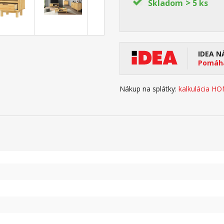
>
Skladom
5 ks
IDEA N
Pomáha
Nákup na splátky:
kalkulácia H