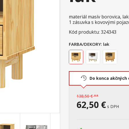
materiál masív borovica, l
1 zásuvka s kovovými pojaz
Kód produktu: 324343
FARBA/DEKORY:
lak
Do konca akčných 
138,50 € **
62,50 €
s DPH