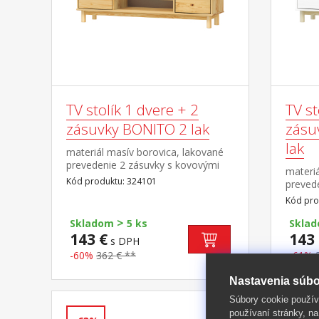
TV stolík 1 dvere + 2
TV st
zásuvky BONITO 2 lak
zásu
lak
materiál masív borovica, lakované
prevedenie 2 zásuvky s kovovými
materiá
pojazdmi, 1 dvierka, 1 polica otvor
Kód produktu: 324101
prevede
na pretiahnutie káblov
kovovým
Kód pro
polica 
>
Skladom
5 ks
Skla
143 €
143 
s DPH
-60%
362 € **
-61%
Nastavenia súbo
Súbory cookie použív
používaní stránky, na