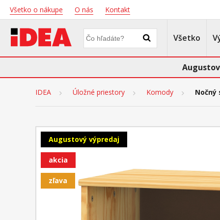
Všetko o nákupe
O nás
Kontakt
Všetko
V
Augustov
IDEA
Úložné priestory
Komody
Nočný 
Augustový výpredaj
akcia
zľava