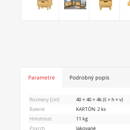
Parametre
Podrobný popis
Rozmery [cm]
40 × 40 × 46 (š × h × v)
Balené
KARTÓN: 2 ks
Hmotnost
11
kg
Povrch
lakované