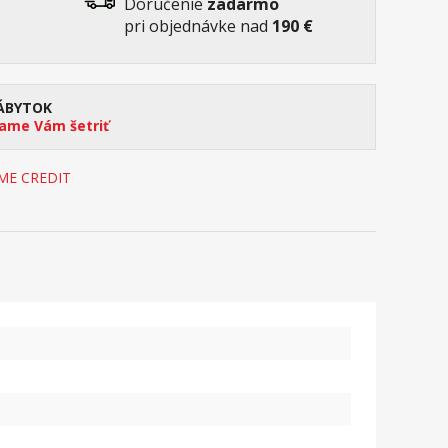
Doručenie
zadarmo
pri objednávke nad
190 €
ÁBYTOK
me Vám šetriť
OME CREDIT