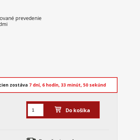
akované prevedenie
dmi
cien zostáva
7 dní,
6 hodín,
33 minút,
48 sekúnd
Do košíka