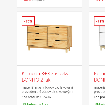
-70%
-71%
Komoda 3+3 zásuvky
Komo
BONITO 2 lak
BONIT
materiál masív borovica, lakované
materiá
prevedenie 6 zásuviek s kovovými
prevede
pojazdmi
kovový
Kód produktu: 324267
Kód pro
>
Skladom
5 ks
Skla