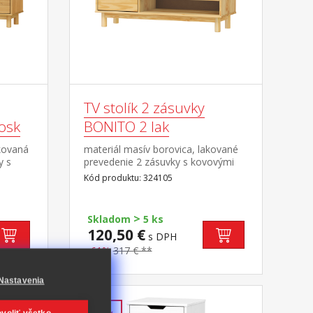
TV stolík 2 zásuvky
osk
BONITO 2 lak
kovaná
materiál masív borovica, lakované
y s
prevedenie 2 zásuvky s kovovými
, 1
pojazdmi, 1 polica otvor na
Kód produktu: 324105
káblov
pretiahnutie káblov
>
Skladom
5 ks
120,50 €
s DPH
-61%
317 € **
Nastavenia