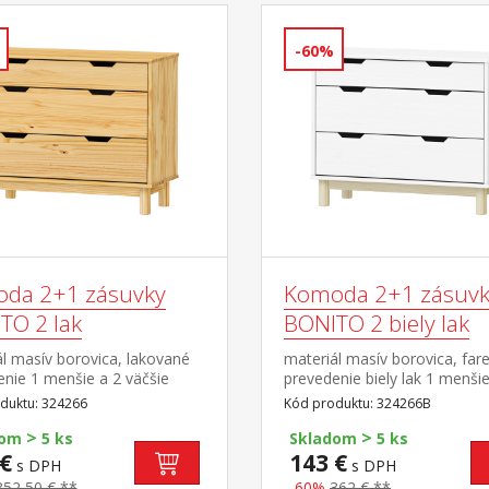
-60%
da 2+1 zásuvky
Komoda 2+1 zásuvk
TO 2 lak
BONITO 2 biely lak
l masív borovica, lakované
materiál masív borovica, far
nie 1 menšie a 2 väčšie
prevedenie biely lak 1 menšie
y s kovovými pojazdmi
väčšie zásuvky s kovovými
duktu: 324266
Kód produktu: 324266B
pojazdmi
>
>
dom
5 ks
Skladom
5 ks
€
143 €
s DPH
s DPH
352,50 € **
-60%
362 € **