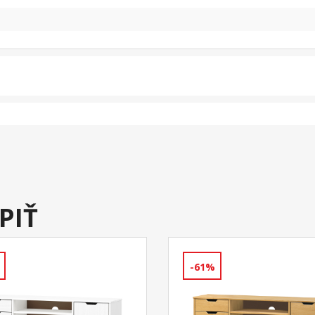
PIŤ
-61%