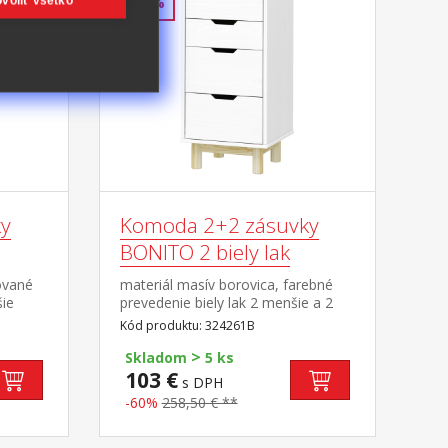
voliť všetko
-60%
y
Komoda 2+2 zásuvky
BONITO 2 biely lak
ované
materiál masív borovica, farebné
šie
prevedenie biely lak 2 menšie a 2
i
väčšie zásuvky s kovovými
Kód produktu: 324261B
pojazdmi
>
Skladom
5 ks
103 €
s DPH
-60%
258,50 € **