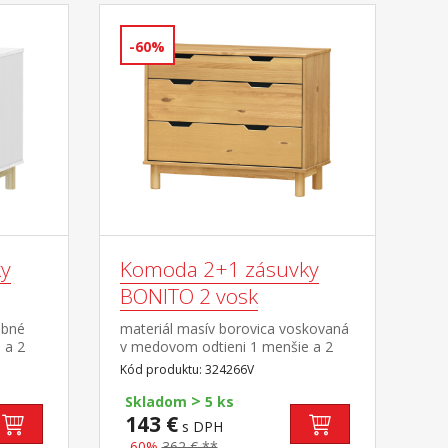
-60%
y
Komoda 2+1 zásuvky
BONITO 2 vosk
ebné
materiál masív borovica voskovaná
 a 2
v medovom odtieni 1 menšie a 2
väčšie zásuvky s kovovými
Kód produktu: 324266V
pojazdmi
>
Skladom
5 ks
143 €
s DPH
-60%
362 € **