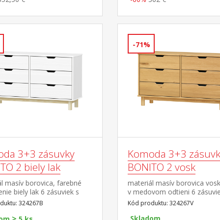
-71%
da 3+3 zásuvky
Komoda 3+3 zásuvk
O 2 biely lak
BONITO 2 vosk
l masív borovica, farebné
materiál masív borovica vos
nie biely lak 6 zásuviek s
v medovom odtieni 6 zásuvie
mi pojazdmi
kovovými pojazdmi
duktu: 324267B
Kód produktu: 324267V
>
Skladom
dom
5 ks