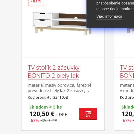
-63%
-63%
prispôsobenie obsahu
osobné údaje marketi
Viac informácií
TV stolík 2 zásuvky
TV st
BONITO 2 biely lak
BONI
materiál masív borovica, farebné
materi
prevedenie biely lak 2 zásuvky s
v medo
kovovými pojazdmi, 1 polica otvor
kovovým
Kód produktu: 324105B
Kód pro
na pretiahnutie káblov
na pret
>
Skladom
5 ks
Skla
120,50 €
120,
s DPH
-63%
326 € **
-63%