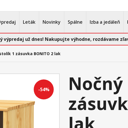
ýpredaj
Leták
Novinky
Spálne
Izba a jedáleň
ý výpredaj už dnes! Nakupujte výhodne, rozdávame zľav
stolík 1 zásuvka BONITO 2 lak
Nočný 
-54%
zásuvk
lak