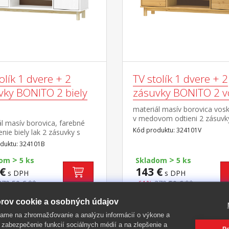
olík 1 dvere + 2
TV stolík 1 dvere + 2
vky BONITO 2 biely
zásuvky BONITO 2 v
materiál masív borovica vos
v medovom odtieni 2 zásuvk
l masív borovica, farebné
kovovými pojazdmi, 1 dvierka
Kód produktu: 324101V
nie biely lak 2 zásuvky s
polica otvor na pretiahnutie 
i pojazdmi, 1 dvierka, 1
duktu: 324101B
otvor na pretiahnutie káblov
>
>
dom
5 ks
Skladom
5 ks
€
143 €
s DPH
s DPH
370,50 € **
-61%
370,50 € **
rov cookie a osobných údajov
ame na zhromažďovanie a analýzu informácií o výkone a
 zabezpečenie funkcií sociálnych médií a na zlepšenie a