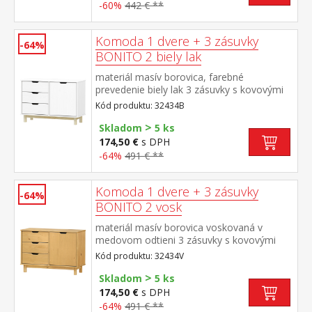
-60%
442 € **
Komoda 1 dvere + 3 zásuvky
-64%
BONITO 2 biely lak
materiál masív borovica, farebné
prevedenie biely lak 3 zásuvky s kovovými
pojazdmi, 1 dvierka, 1 polica
Kód produktu: 32434B
>
Skladom
5 ks
174,50 €
s DPH
-64%
491 € **
Komoda 1 dvere + 3 zásuvky
-64%
BONITO 2 vosk
materiál masív borovica voskovaná v
medovom odtieni 3 zásuvky s kovovými
pojazdmi, 1 dvierka, 1 polica
Kód produktu: 32434V
>
Skladom
5 ks
174,50 €
s DPH
-64%
491 € **