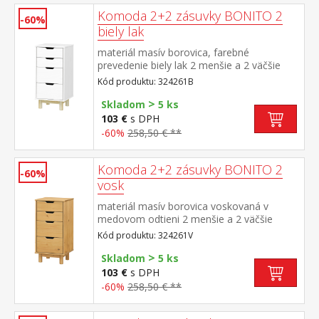
Komoda 2+2 zásuvky BONITO 2
-60%
biely lak
materiál masív borovica, farebné
prevedenie biely lak 2 menšie a 2 väčšie
zásuvky s kovovými pojazdmi
Kód produktu: 324261B
>
Skladom
5 ks
103 €
s DPH
-60%
258,50 € **
Komoda 2+2 zásuvky BONITO 2
-60%
vosk
materiál masív borovica voskovaná v
medovom odtieni 2 menšie a 2 väčšie
zásuvky s kovovými pojazdmi
Kód produktu: 324261V
>
Skladom
5 ks
103 €
s DPH
-60%
258,50 € **