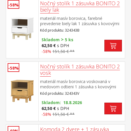
Nočný stolík 1 zásuvka BONITO 2
-58%
biely lak
materiál masív borovica, farebné
prevedenie biely lak 1 zásuvka s kovovými
pojazdmi
Kód produktu: 324343B
>
Skladom
5 ks
62,50 €
s DPH
-58%
151,50 € **
Nočný stolík 1 zásuvka BONITO 2
-58%
vosk
materiál masív borovica voskovaná v
medovom odtieni 1 zásuvka s kovovými
pojazdmi
Kód produktu: 324343V
Skladom: 18.8.2026
62,50 €
s DPH
-58%
151,50 € **
Komoda 2 dvere + 1 zásuvka
-60%