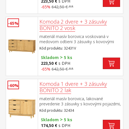
223,50 €
s DPH
-65%
642,50 € **
Komoda 2 dvere + 3 zásuvky
-65%
BONITO 2 vosk
materiál masív borovica voskovaná v
medovom odtieni 3 zásuvky s kovovými
pojazdmi, 2 dvierka, 1 polica
Kód produktu: 32431V
>
Skladom
5 ks
223,50 €
s DPH
-65%
642,50 € **
Komoda 1 dvere + 3 zásuvky
-60%
BONITO 2 lak
materiál masív borovica, lakované
prevedenie 3 zásuvky s kovovými pojazdmi,
1 dvierka, 1 polica
Kód produktu: 32434
>
Skladom
5 ks
174,50 €
s DPH