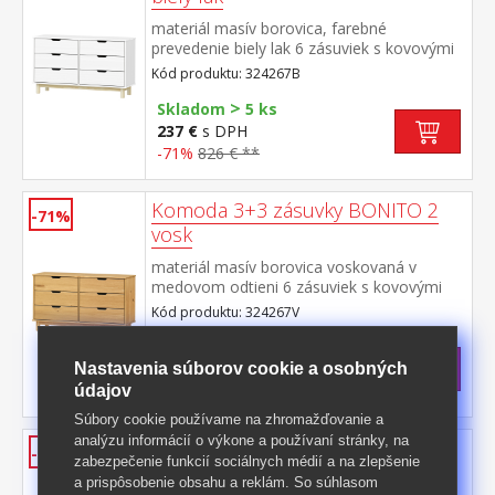
materiál masív borovica, farebné
prevedenie biely lak 6 zásuviek s kovovými
pojazdmi
Kód produktu: 324267B
>
Skladom
5 ks
237 €
s DPH
-71%
826 € **
Komoda 3+3 zásuvky BONITO 2
-71%
vosk
materiál masív borovica voskovaná v
medovom odtieni 6 zásuviek s kovovými
pojazdmi
Kód produktu: 324267V
Skladom
237 €
s DPH
Nastavenia súborov cookie a osobných
-71%
834,50 € **
údajov
Súbory cookie používame na zhromažďovanie a
analýzu informácií o výkone a používaní stránky, na
Botník BONITO 2 lak
-59%
zabezpečenie funkcií sociálnych médií a na zlepšenie
materiál masív borovica, lakované
a prispôsobenie obsahu a reklám. So súhlasom