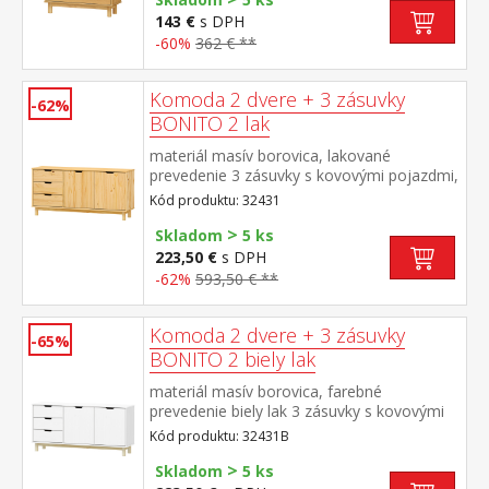
143 €
s DPH
-60%
362 € **
Komoda 2 dvere + 3 zásuvky
-62%
BONITO 2 lak
materiál masív borovica, lakované
prevedenie 3 zásuvky s kovovými pojazdmi,
2 dvierka, 1 polica
Kód produktu: 32431
>
Skladom
5 ks
223,50 €
s DPH
-62%
593,50 € **
Komoda 2 dvere + 3 zásuvky
-65%
BONITO 2 biely lak
materiál masív borovica, farebné
prevedenie biely lak 3 zásuvky s kovovými
pojazdmi, 2 dvierka, 1 polica
Kód produktu: 32431B
>
Skladom
5 ks