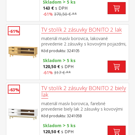
>
Skladom
5 ks
143 €
s DPH
-61%
370,50 € **
TV stolík 2 zásuvky BONITO 2 lak
-61%
materiál masív borovica, lakované
prevedenie 2 zásuvky s kovovými pojazdmi,
1 polica otvor na pretiahnutie káblov
Kód produktu: 324105
>
Skladom
5 ks
120,50 €
s DPH
-61%
317 € **
TV stolík 2 zásuvky BONITO 2 biely
-63%
lak
materiál masív borovica, farebné
prevedenie biely lak 2 zásuvky s kovovými
pojazdmi, 1 polica otvor na pretiahnutie
Kód produktu: 324105B
káblov
>
Skladom
5 ks
120,50 €
s DPH