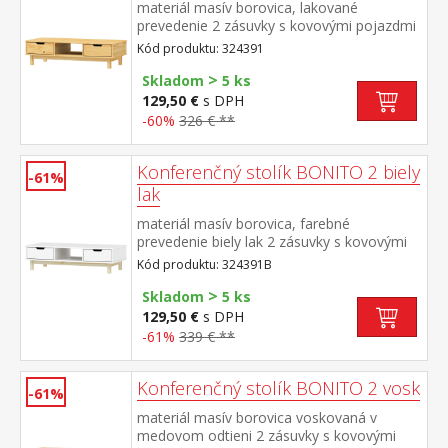
materiál masív borovica, lakované
prevedenie 2 zásuvky s kovovými pojazdmi
Kód produktu: 324391
>
Skladom
5 ks
129,50 €
s DPH
-60%
326 € **
Konferenčný stolík BONITO 2 biely
-61%
lak
materiál masív borovica, farebné
prevedenie biely lak 2 zásuvky s kovovými
pojazdmi
Kód produktu: 324391B
>
Skladom
5 ks
129,50 €
s DPH
-61%
339 € **
Konferenčný stolík BONITO 2 vosk
-61%
materiál masív borovica voskovaná v
medovom odtieni 2 zásuvky s kovovými