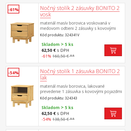
Nočný stolík 2 zásuvky BONITO 2
-61%
vosk
materiál masív borovica voskovaná v
medovom odtieni 2 zásuvky s kovovými
pojazdmi
Kód produktu: 324341V
>
Skladom
5 ks
62,50 €
s DPH
-61%
160,50 € **
Nočný stolík 1 zásuvka BONITO 2
-54%
lak
materiál masív borovica, lakované
prevedenie 1 zásuvka s kovovými pojazdmi
Kód produktu: 324343
>
Skladom
5 ks
62,50 €
s DPH
-54%
138,50 € **