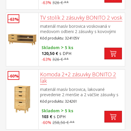
-63%
326 € **
TV stolík 2 zásuvky BONITO 2 vosk
-63%
materiál masív borovica voskovaná v
medovom odtieni 2 zásuvky s kovovými
pojazdmi, 1 polica otvor na pretiahnutie
Kód produktu: 324105V
káblov
>
Skladom
5 ks
120,50 €
s DPH
-63%
326 € **
Komoda 2+2 zásuvky BONITO 2
-60%
lak
materiál masív borovica, lakované
prevedenie 2 menšie a 2 väčšie zásuvky s
kovovými pojazdmi
Kód produktu: 324261
>
Skladom
5 ks
103 €
s DPH
-60%
258,50 € **