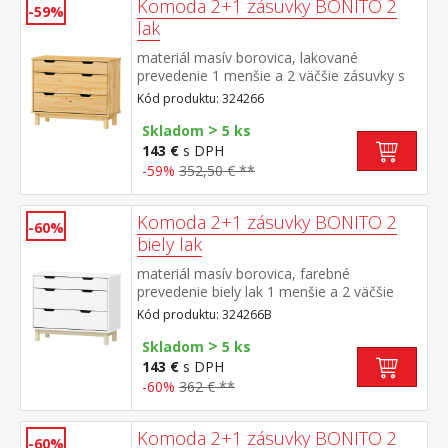
Komoda 2+1 zásuvky BONITO 2
-59%
lak
materiál masív borovica, lakované
prevedenie 1 menšie a 2 väčšie zásuvky s
kovovými pojazdmi
Kód produktu: 324266
>
Skladom
5 ks
143 €
s DPH
-59%
352,50 € **
Komoda 2+1 zásuvky BONITO 2
-60%
biely lak
materiál masív borovica, farebné
prevedenie biely lak 1 menšie a 2 väčšie
zásuvky s kovovými pojazdmi
Kód produktu: 324266B
>
Skladom
5 ks
143 €
s DPH
-60%
362 € **
Komoda 2+1 zásuvky BONITO 2
-60%