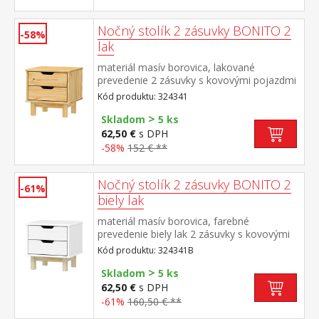
Nočný stolík 2 zásuvky BONITO 2
-58%
lak
materiál masív borovica, lakované
prevedenie 2 zásuvky s kovovými pojazdmi
Kód produktu: 324341
>
Skladom
5 ks
62,50 €
s DPH
-58%
152 € **
Nočný stolík 2 zásuvky BONITO 2
-61%
biely lak
materiál masív borovica, farebné
prevedenie biely lak 2 zásuvky s kovovými
pojazdmi
Kód produktu: 324341B
>
Skladom
5 ks
62,50 €
s DPH
-61%
160,50 € **