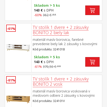
káblov
>
Skladom
5 ks
143 €
s DPH
-60%
362 € **
TV stolík 1 dvere + 2 zásuvky
-61%
BONITO 2 biely lak
materiál masív borovica, farebné
prevedenie biely lak 2 zásuvky s kovovými
pojazdmi, 1 dvierka, 1 polica otvor na
Kód produktu: 324101B
pretiahnutie káblov
>
Skladom
5 ks
143 €
s DPH
-61%
370,50 € **
TV stolík 1 dvere + 2 zásuvky
-61%
BONITO 2 vosk
materiál masív borovica voskovaná v
medovom odtieni 2 zásuvky s kovovými
pojazdmi, 1 dvierka, 1 polica otvor na
Kód produktu: 324101V
pretiahnutie káblov