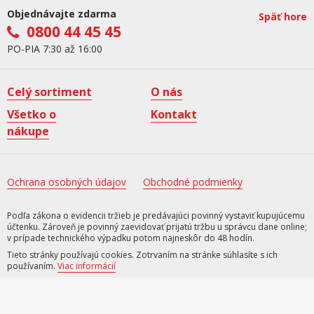
Objednávajte zdarma
Späť hore
0800 44 45 45
PO-PIA 7:30 až 16:00
Celý sortiment
O nás
Všetko o
Kontakt
nákupe
Ochrana osobných údajov
Obchodné podmienky
Podľa zákona o evidencii tržieb je predávajúci povinný vystaviť kupujúcemu
účtenku. Zároveň je povinný zaevidovať prijatú tržbu u správcu dane online;
v prípade technického výpadku potom najneskôr do 48 hodín.
Tieto stránky používajú cookies. Zotrvaním na stránke súhlasíte s ich
používaním.
Viac informácií