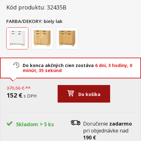
Kód produktu: 32435B
FARBA/DEKORY:
biely lak
Do konca akčných cien zostáva
6 dní,
3 hodiny,
0
minút,
34 sekúnd
379,50 € **
152 €
Do košíka
s DPH
>
Doručenie
zadarmo
Skladom
5 ks
pri objednávke nad
190 €