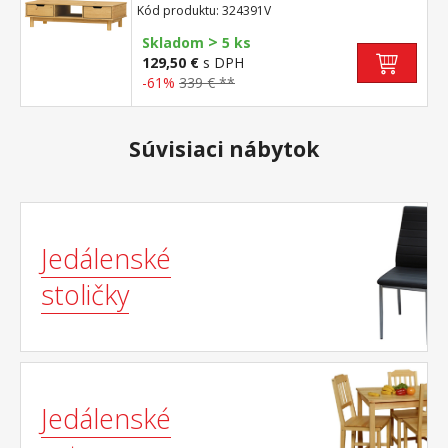
pojazdmi
Kód produktu: 324391V
>
Skladom
5 ks
129,50 €
s DPH
-61%
339 € **
Súvisiaci nábytok
Jedálenské
stoličky
Jedálenské