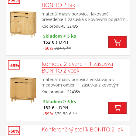
BONITO 2 lak
materiál masív borovica, lakované
prevedenie 1 zásuvka s kovovými pojazdmi,
2 dvierka, 1 polica
Kód produktu: 32435
>
Skladom
5 ks
152 €
s DPH
-60%
384 € **
Komoda 2 dvere + 1 zásuvka
-59%
BONITO 2 vosk
materiál masív borovica voskovaná v
medovom odtieni 1 zásuvka s kovovými
pojazdmi, 2 dvierka, 1 polica
Kód produktu: 32435V
>
Skladom
5 ks
152 €
s DPH
-59%
379,50 € **
Konferenčný stolík BONITO 2 lak
-60%