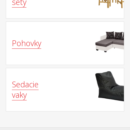
sety
Pohovky
Sedacie
vaky