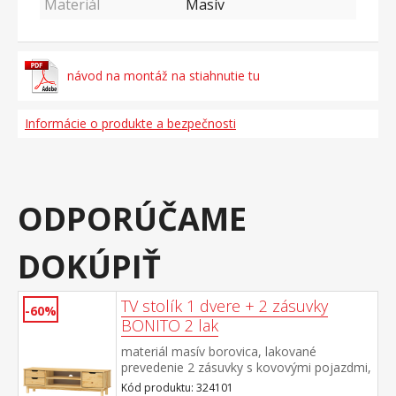
Materiál
Masív
návod na montáž na stiahnutie tu
Informácie o produkte a bezpečnosti
ODPORÚČAME
DOKÚPIŤ
TV stolík 1 dvere + 2 zásuvky
-60%
BONITO 2 lak
materiál masív borovica, lakované
prevedenie 2 zásuvky s kovovými pojazdmi,
1 dvierka, 1 polica otvor na pretiahnutie
Kód produktu: 324101