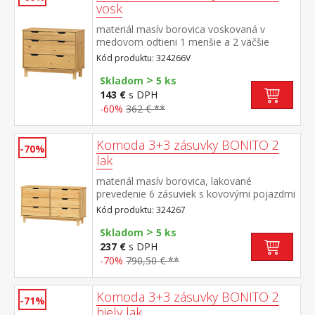
vosk
materiál masív borovica voskovaná v
medovom odtieni 1 menšie a 2 väčšie
zásuvky s kovovými pojazdmi
Kód produktu: 324266V
>
Skladom
5 ks
143 €
s DPH
-60%
362 € **
Komoda 3+3 zásuvky BONITO 2
-70%
lak
materiál masív borovica, lakované
prevedenie 6 zásuviek s kovovými pojazdmi
Kód produktu: 324267
>
Skladom
5 ks
237 €
s DPH
-70%
790,50 € **
Komoda 3+3 zásuvky BONITO 2
-71%
biely lak