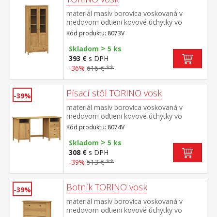
materiál masív borovica voskovaná v
medovom odtieni kovové úchytky vo
farebnom prevedení černená mosadz dvoje
Kód produktu: 8073V
čiastočne presklené dvere, tri police jedna
>
zásuvka s kovovými pojazdmi
Skladom
5 ks
393 €
s DPH
-36%
616 € **
Písací stôl TORINO vosk
-39%
materiál masív borovica voskovaná v
medovom odtieni kovové úchytky vo
farebnom prevedení černená mosadz 2
Kód produktu: 8074V
otvorené police, 1 dvierka a 3 zásuvky s
>
kovovými pojazdmi
Skladom
5 ks
308 €
s DPH
-39%
513 € **
Botník TORINO vosk
-39%
materiál masív borovica voskovaná v
medovom odtieni kovové úchytky vo