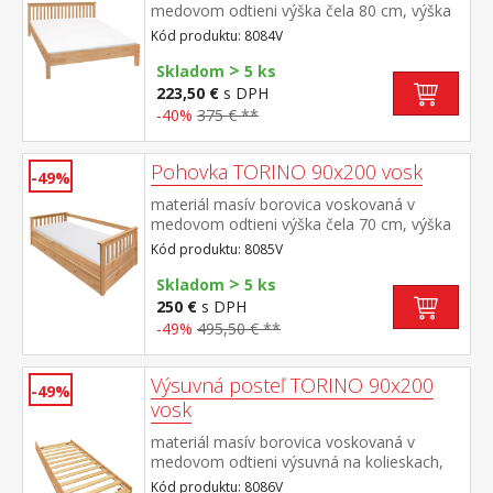
medovom odtieni výška čela 80 cm, výška
sedu 38 cm, cena bez roštu a
Kód produktu: 8084V
matraca minimálna odporúčaná výška
>
matraca 15 cm odporúčaný rozmer
Skladom
5 ks
matraca 180 × 200 cm alebo 2 kusy 90 ×
223,50 €
s DPH
200 cm a rošt R4 alebo 2 kusy
-40%
375 € **
R1 odporúčaná nosnosť do 120 kg na
každej polovici postele
Pohovka TORINO 90x200 vosk
-49%
materiál masív borovica voskovaná v
medovom odtieni výška čela 70 cm, výška
sedu 42 cm, cena bez roštu a
Kód produktu: 8085V
matraca minimálna odporúčaná výška
>
matraca 15 cm odporúčaný rozmer
Skladom
5 ks
matraca 90 × 200 cm a rošt R1 k pohovke
250 €
s DPH
možno dokúpiť výsuvnú prístelku TORINO
-49%
495,50 € **
8086V alebo 8086VK
Výsuvná posteľ TORINO 90x200
-49%
vosk
materiál masív borovica voskovaná v
medovom odtieni výsuvná na kolieskach,
cena bez matraca maximálna odporúčaná
Kód produktu: 8086V