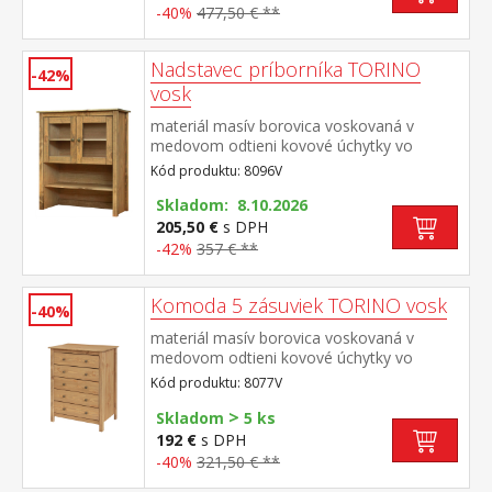
-40%
477,50 € **
Nadstavec príborníka TORINO
-42%
vosk
materiál masív borovica voskovaná v
medovom odtieni kovové úchytky vo
farebnom prevedení černená mosadz 2
Kód produktu: 8096V
presklené dvere, 1 polica nadstavec
príborníka 8095V
Skladom: 8.10.2026
205,50 €
s DPH
-42%
357 € **
Komoda 5 zásuviek TORINO vosk
-40%
materiál masív borovica voskovaná v
medovom odtieni kovové úchytky vo
farebnom prevedení černená mosadz päť
Kód produktu: 8077V
zásuviek s kovovými pojazdmi
>
Skladom
5 ks
192 €
s DPH
-40%
321,50 € **