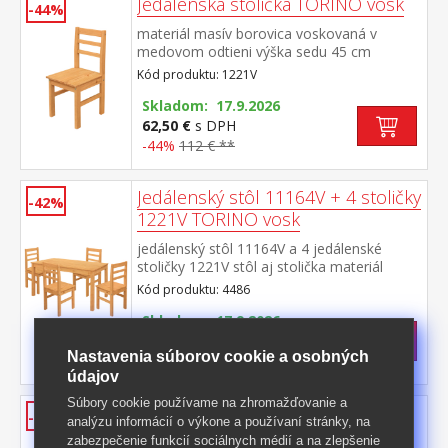
Jedálenská stolička TORINO vosk
-44%
materiál masív borovica voskovaná v
medovom odtieni výška sedu 45 cm
Kód produktu: 1221V
Skladom: 17.9.2026
62,50 €
s DPH
-44%
112 € **
Jedálenský stôl 11164V + 4 stoličky
-42%
1221V TORINO vosk
jedálenský stôl 11164V a 4 jedálenské
stoličky 1221V stôl aj stolička materiál
masív borovica voskovaná v medovom
Kód produktu: 4486
odtieni výška sedu stoličky 45 cm rozmer
stola (š/h/v): 150 × 75 × 76 cm rozmer
Skladom: 17.9.2026
stoličky (š/h/v): 42 × 46 × 91 cm
446 €
s DPH
Nastavenia súborov cookie a osobných
-42%
781,50 € **
údajov
Súbory cookie používame na zhromažďovanie a
Jedálenský stôl 11164V + 6
-43%
analýzu informácií o výkone a používaní stránky, na
stoličiek 1221V TORINO vosk
zabezpečenie funkcií sociálnych médií a na zlepšenie