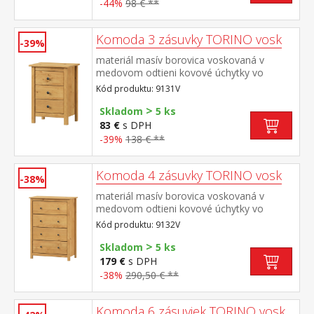
-44%
98 € **
Komoda 3 zásuvky TORINO vosk
-39%
materiál masív borovica voskovaná v
medovom odtieni kovové úchytky vo
farebnom prevedení černená mosadz tri
Kód produktu: 9131V
zásuvky s kovovými pojazdmi
>
Skladom
5 ks
83 €
s DPH
-39%
138 € **
Komoda 4 zásuvky TORINO vosk
-38%
materiál masív borovica voskovaná v
medovom odtieni kovové úchytky vo
farebnom prevedení černená mosadz štyri
Kód produktu: 9132V
zásuvky s kovovými pojazdmi
>
Skladom
5 ks
179 €
s DPH
-38%
290,50 € **
Komoda 6 zásuviek TORINO vosk