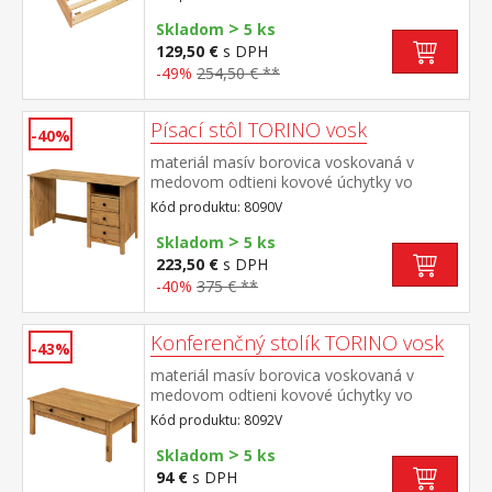
výška matraca 14 cm odporúčaný rozmer
>
matraca 90 × 200 cm vhodná ako výsuvná
Skladom
5 ks
prístelka k pohovke TORINO 8085V
129,50 €
s DPH
-49%
254,50 € **
Písací stôl TORINO vosk
-40%
materiál masív borovica voskovaná v
medovom odtieni kovové úchytky vo
farebnom prevedení černená mosadz 3
Kód produktu: 8090V
zásuvky s kovovými pojazdmi, 1 polica
>
Skladom
5 ks
223,50 €
s DPH
-40%
375 € **
Konferenčný stolík TORINO vosk
-43%
materiál masív borovica voskovaná v
medovom odtieni kovové úchytky vo
farebnom prevedení černena
Kód produktu: 8092V
mosadz široká zásuvka s kovovými
>
pojazdmi
Skladom
5 ks
94 €
s DPH