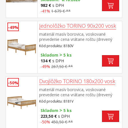
štyri police knižnica 8071V: tri police, dve
982 €
s DPH
zásuvky s kovovými pojazdmi vitrína 8072V:
-41%
1 679 € **
dvoje čiastočne presklené dvere, štyri
police rozmer knižnice 8070V (š/h/v) 85 × 37
Jednolôžko TORINO 90x200 vosk
× 190 cm rozmer knižnice 8071V (š/h/v) 85
-49%
× 37 × 190 cm rozmer vitríny 8072V (š/h/v)
materiál masív borovica, voskované
85 × 37 × 190 cm
prevedenie cena vrátane roštu (drevený
latkový) bez matraca odporúčaný rozmer
Kód produktu: 8180V
matraca 90 × 200 cm
>
Skladom
5 ks
134 €
s DPH
-49%
267,50 € **
Dvojlôžko TORINO 180x200 vosk
-50%
materiál masív borovica, voskované
prevedenie cena vrátane roštu (drevený
latkový) bez matraca odporúčaný rozmer
Kód produktu: 8181V
matraca 180 × 200 cm alebo 2 kusy 90 ×
>
200 cm
Skladom
5 ks
223,50 €
s DPH
-50%
450,50 € **