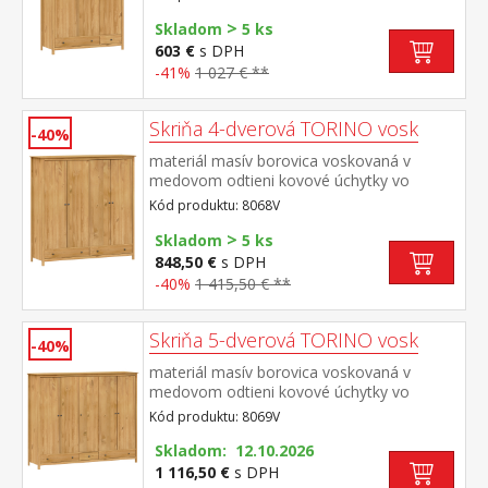
mosadz priestor delený v pomere 2:1 širšia
>
časť šatníková tyč a polica, užšia časť 3
Skladom
5 ks
police v spodnej časti 2 zásuvky s kovovými
603 €
s DPH
pojazdmi odporúčaný nadstavec 8189V
-41%
1 027 € **
Skriňa 4-dverová TORINO vosk
-40%
materiál masív borovica voskovaná v
medovom odtieni kovové úchytky vo
farebnom prevedení černená
Kód produktu: 8068V
mosadz priestor delený na polovice v ľavej
>
polovici šatníková tyč a polica na klobúky v
Skladom
5 ks
pravej polovici 3 police v spodnej časti 2
848,50 €
s DPH
zásuvky s kovovými pojazdmi odporúčaný
-40%
1 415,50 € **
nadstavec 8168V
Skriňa 5-dverová TORINO vosk
-40%
materiál masív borovica voskovaná v
medovom odtieni kovové úchytky vo
farebnom prevedení černená
Kód produktu: 8069V
mosadz priestor delený v pomere 2:1:2 v
ľavej a pravej širšej časti šatníková tyč a
Skladom: 12.10.2026
polica na klobúky v strednej úzkej časti 3
1 116,50 €
s DPH