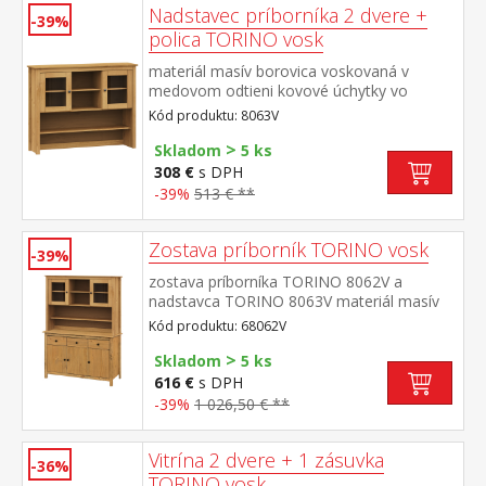
Nadstavec príborníka 2 dvere +
-39%
polica TORINO vosk
materiál masív borovica voskovaná v
medovom odtieni kovové úchytky vo
farebnom prevedení černená mosadz dvoje
Kód produktu: 8063V
presklené dvierka doplnok príborníka
>
TORINO 8062V
Skladom
5 ks
308 €
s DPH
-39%
513 € **
Zostava príborník TORINO vosk
-39%
zostava príborníka TORINO 8062V a
nadstavca TORINO 8063V materiál masív
borovice voskovaná v medovom odtieni
Kód produktu: 68062V
kovové úchytky vo farebnom prevedení
>
černená mosadz príborník: 3 dvere, 3
Skladom
5 ks
zásuvky s kovovými pojazdmi nadstavec:
616 €
s DPH
dvoje presklené dvierka rozmer príborníka
-39%
1 026,50 € **
(š/h/v) 129 × 40 × 80 cm rozmer nadstavca
(š/h/v) 129 × 33 × 100 cm
Vitrína 2 dvere + 1 zásuvka
-36%
TORINO vosk