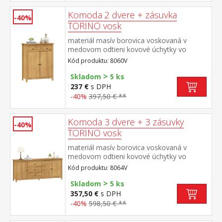
Komoda 2 dvere + zásuvka
-40%
TORINO vosk
materiál masív borovica voskovaná v
medovom odtieni kovové úchytky vo
farebnom prevedení černená mosadz 1
Kód produktu: 8060V
zásuvka s kovovými pojazdmi, 2 plné dvere,
>
1 polica maximálne nosnosti uvedené v
Skladom
5 ks
návode na montáž
237 €
s DPH
-40%
397,50 € **
Komoda 3 dvere + 3 zásuvky
-40%
TORINO vosk
materiál masív borovica voskovaná v
medovom odtieni kovové úchytky vo
farebnom prevedení černená mosadz 3
Kód produktu: 8064V
zásuvky s kovovými pojazdmi, 3 plné dvere,
>
2 police maximálne nosnosti uvedené v
Skladom
5 ks
návode na montáž
357,50 €
s DPH
-40%
598,50 € **