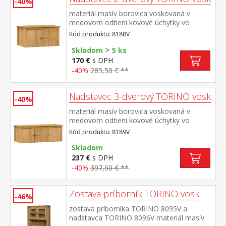
-40%
materiál masív borovica voskovaná v
medovom odtieni kovové úchytky vo
farebnom prevedení černená
Kód produktu: 8188V
mosadz nadstavec pre skriňu 8088V
>
Skladom
5 ks
170 €
s DPH
-40%
285,50 € **
Nadstavec 3-dverový TORINO vosk
-40%
materiál masív borovica voskovaná v
medovom odtieni kovové úchytky vo
farebnom prevedení černená
Kód produktu: 8189V
mosadz nadstavec pre skriňu 8089V
Skladom
237 €
s DPH
-40%
397,50 € **
Zostava príborník TORINO vosk
-46%
zostava príborníka TORINO 8095V a
nadstavca TORINO 8096V materiál masív