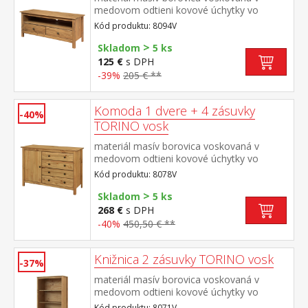
medovom odtieni kovové úchytky vo
farebnom prevedení černená mosadz 2
Kód produktu: 8094V
zásuvky s kovovými pojazdmi, 1
>
polica maximálne odporúčané zaťaženie
Skladom
5 ks
hornej dosky do 50 kg
125 €
s DPH
-39%
205 € **
Komoda 1 dvere + 4 zásuvky
-40%
TORINO vosk
materiál masív borovica voskovaná v
medovom odtieni kovové úchytky vo
farebnom prevedení černená mosadz 1
Kód produktu: 8078V
dvierka a 4 zásuvky s kovovými pojazdmi
>
Skladom
5 ks
268 €
s DPH
-40%
450,50 € **
Knižnica 2 zásuvky TORINO vosk
-37%
materiál masív borovica voskovaná v
medovom odtieni kovové úchytky vo
farebnom prevedení černená mosadz tri
Kód produktu: 8071V