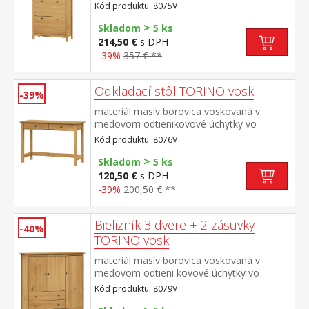
farebnom prevedení černená mosadz 3
Kód produktu: 8075V
dvojradové výklopy
>
Skladom
5 ks
214,50 €
s DPH
-39%
357 € **
Odkladací stôl TORINO vosk
-39%
materiál masív borovica voskovaná v
medovom odtienikovové úchytky vo
farebnom prevedení černená mosadz dve
Kód produktu: 8076V
zásuvky s kovovými pojazdmi
>
Skladom
5 ks
120,50 €
s DPH
-39%
200,50 € **
Bielizník 3 dvere + 2 zásuvky
-40%
TORINO vosk
materiál masív borovica voskovaná v
medovom odtieni kovové úchytky vo
farebnom prevedení černená mosadz 3
Kód produktu: 8079V
dvierka a 2 zásuvky s kovovými pojazdmi