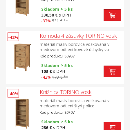
police, dve zásuvky s kovovými pojazdmi
>
Skladom
5 ks
330,50 €
s DPH
-37%
531 € **
Komoda 4 zásuvky TORINO vosk
-42%
materiál masív borovica voskovaná v
medovom odtieni kovové úchytky vo
farebnom prevedení černená mosadz 4
Kód produktu: 8098V
zásuvky s kovovými pojazdmi
>
Skladom
5 ks
103 €
s DPH
-42%
179 € **
Knižnica TORINO vosk
-40%
materiál masív borovica voskovaná v
medovom odtieni štyri police
Kód produktu: 8070V
>
Skladom
5 ks
286 €
s DPH