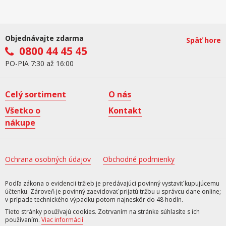
Objednávajte zdarma
Späť hore
0800 44 45 45
PO-PIA 7:30 až 16:00
Celý sortiment
O nás
Všetko o
Kontakt
nákupe
Ochrana osobných údajov
Obchodné podmienky
Podľa zákona o evidencii tržieb je predávajúci povinný vystaviť kupujúcemu
účtenku. Zároveň je povinný zaevidovať prijatú tržbu u správcu dane online;
v prípade technického výpadku potom najneskôr do 48 hodín.
Tieto stránky používajú cookies. Zotrvaním na stránke súhlasíte s ich
používaním.
Viac informácií