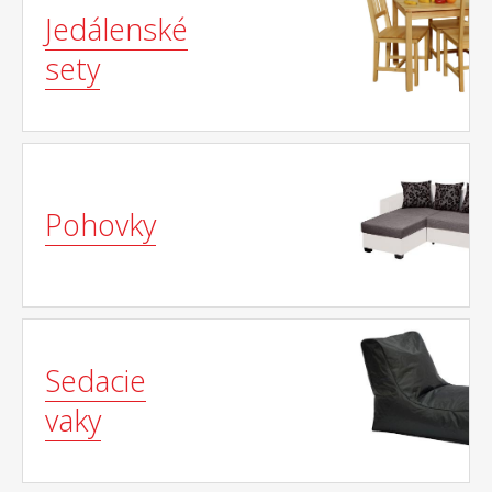
Jedálenské
sety
Pohovky
Sedacie
vaky