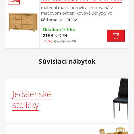
-42%
materiál masív borovica voskovaná v
medovom odtieni kovové úchytky vo
farebnom prevedení černená mosadz šesť
Kód produktu: 9133V
zásuviek s kovovými pojazdmi
>
Skladom
5 ks
219 €
s DPH
-42%
379,50 € **
Súvisiaci nábytok
Jedálenské
stoličky