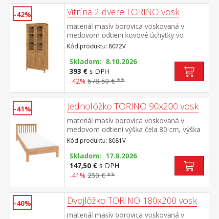
Vitrína 2 dvere TORINO vosk
-42%
materiál masív borovica voskovaná v
medovom odtieni kovové úchytky vo
farebnom prevedení černená mosadz dvoje
Kód produktu: 8072V
čiastočne presklené dvere, štyri police
Skladom: 8.10.2026
393 €
s DPH
-42%
678,50 € **
Jednolôžko TORINO 90x200 vosk
-41%
materiál masív borovica voskovaná v
medovom odtieni výška čela 80 cm, výška
sedu 38 cm, cena bez roštu a
Kód produktu: 8081V
matraca minimálna odporúčaná výška
matraca 15 cm odporúčaný rozmer
Skladom: 17.8.2026
matraca 90 × 200 cm a rošt R1 odporúčaná
147,50 €
s DPH
nosnosť do 120 kg
-41%
250 € **
Dvojlôžko TORINO 180x200 vosk
-40%
materiál masív borovica voskovaná v