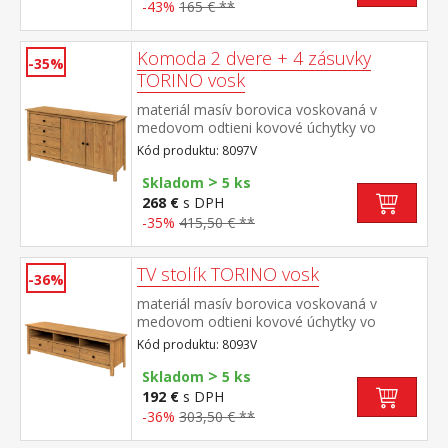
-43%
165 € **
Komoda 2 dvere + 4 zásuvky
-35%
TORINO vosk
materiál masív borovica voskovaná v
medovom odtieni kovové úchytky vo
farebnom prevedení černena mosadz 4
Kód produktu: 8097V
zásuvky s kovovými pojazdmi, 2 plné dvere,
>
1 polica
Skladom
5 ks
268 €
s DPH
-35%
415,50 € **
TV stolík TORINO vosk
-36%
materiál masív borovica voskovaná v
medovom odtieni kovové úchytky vo
farebnom prevedení černena mosadz 3
Kód produktu: 8093V
zásuvky s kovovými pojazdmi
>
Skladom
5 ks
192 €
s DPH
-36%
303,50 € **