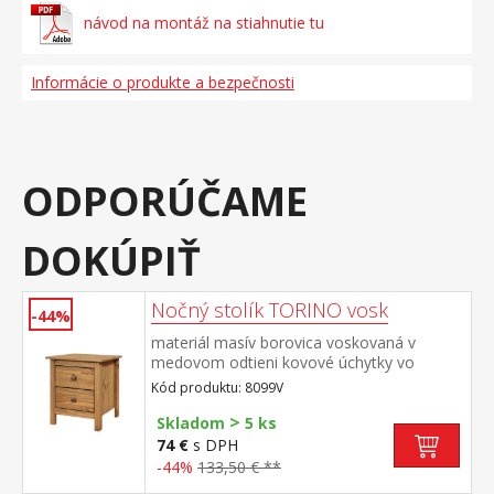
návod na montáž na stiahnutie tu
Informácie o produkte a bezpečnosti
ODPORÚČAME
DOKÚPIŤ
Nočný stolík TORINO vosk
-44%
materiál masív borovica voskovaná v
medovom odtieni kovové úchytky vo
farebnom prevedení černená mosadz 2
Kód produktu: 8099V
zásuvky s kovovými pojazdmi
>
Skladom
5 ks
74 €
s DPH
-44%
133,50 € **