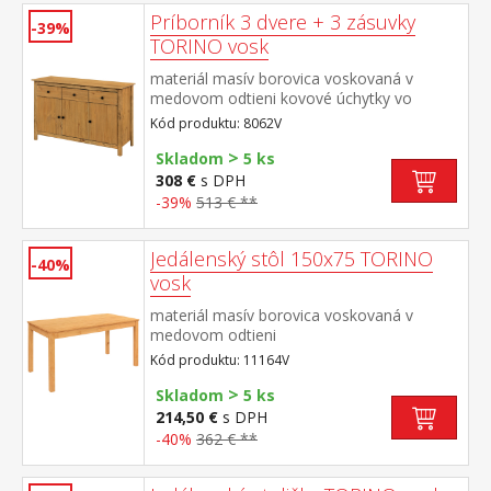
Príborník 3 dvere + 3 zásuvky
-39%
TORINO vosk
materiál masív borovica voskovaná v
medovom odtieni kovové úchytky vo
farebnom prevedení černená mosadz 3
Kód produktu: 8062V
dvere, 3 zásuvky s kovovými pojazdmi
>
vhodný doplnok nadstavec TORINO 8063V
Skladom
5 ks
308 €
s DPH
-39%
513 € **
Jedálenský stôl 150x75 TORINO
-40%
vosk
materiál masív borovica voskovaná v
medovom odtieni
Kód produktu: 11164V
>
Skladom
5 ks
214,50 €
s DPH
-40%
362 € **