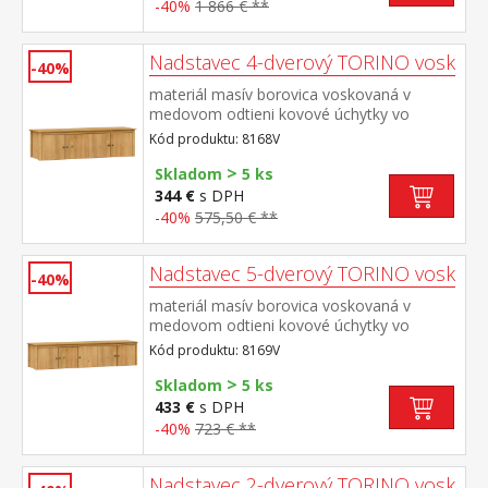
police v spodnej časti 3 zásuvky s kovovými
-40%
1 866 € **
pojazdmi odporúčaný nadstavec 8169V
Nadstavec 4-dverový TORINO vosk
-40%
materiál masív borovica voskovaná v
medovom odtieni kovové úchytky vo
farebnom prevedení černená
Kód produktu: 8168V
mosadz nadstavec pre skriňu 8068V
>
Skladom
5 ks
344 €
s DPH
-40%
575,50 € **
Nadstavec 5-dverový TORINO vosk
-40%
materiál masív borovica voskovaná v
medovom odtieni kovové úchytky vo
farebnom prevedení černená
Kód produktu: 8169V
mosadz nadstavec pre skriňu 8069V
>
Skladom
5 ks
433 €
s DPH
-40%
723 € **
Nadstavec 2-dverový TORINO vosk