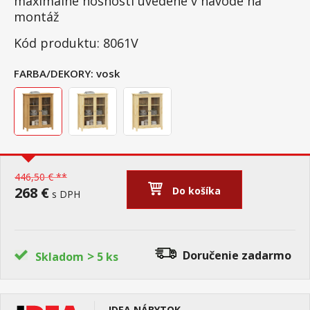
maximálne nosnosti uvedené v návode na
montáž
Kód produktu: 8061V
FARBA/DEKORY:
vosk
446,50 € **
268 €
Do košíka
s DPH
>
Doručenie
zadarmo
Skladom
5 ks
IDEA NÁBYTOK