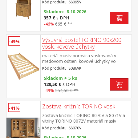
borovica voskovaná v medovom
Kód produktu: 68095V
odtieni kovové úchytky vo farebnom
prevedení černená mosadz príborník: 2
Skladom: 8.10.2026
zásuvky s kovovými pojazdmi, 2 plné dvere,
357 €
s DPH
1 polica nadstavec: 2 presklené dvere, 1
-46%
665 € **
polica rozmer príborníka (š/h/v) 90 × 40 ×
80 cm rozmer nadstavca (š/h/v) 90 × 33 ×
Výsuvná posteľ TORINO 90x200
100 cm
-49%
vosk, kovové úchytky
materiál masív borovica voskovaná v
medovom odtieni kovové úchytky vo
farebnom prevedení černená
Kód produktu: 8086VK
mosadz výsuvná na kolieskach, cena bez
>
matraca maximálna odporúčaná výška
Skladom
5 ks
matraca 14 cm odporúčaný rozmer
129,50 €
s DPH
matraca 90 × 200 cm vhodná ako výsuvná
-49%
254,50 € **
prístelka k pohovke TORINO 8085V
Zostava knižníc TORINO vosk
-41%
zostava knižníc TORINO 8070V a 8071V a
vitríny TORINO 8072V materiál masív
borovica voskovaná v medovom
Kód produktu: 68070V
odtieni kovové úchytky vo farebnom
prevedení černená mosadz knižnica 8070V:
Skladom: 8.10.2026