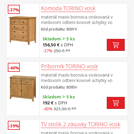
Komoda TORINO vosk
-37%
materiál masív borovica voskovaná v
medovom odtieni kovové úchytky vo
farebnom prevedení černená mosadz 2
Kód produktu: 8091V
menšie a 3 väčšie zásuvky s kovovými
>
pojazdmi
Skladom
5 ks
156,50 €
s DPH
-37%
250 € **
Príborník TORINO vosk
-40%
materiál masív borovica voskovaná v
medovom odtieni kovové úchytky vo
farebnom prevedení černená mosadz 2
Kód produktu: 8095V
zásuvky s kovovými pojazdmi, 2 plné dvere,
>
1 polica vhodný doplnok nadstavec 8096V
Skladom
5 ks
192 €
s DPH
-40%
321,50 € **
TV stolík 2 zásuvky TORINO vosk
-39%
materiál masív borovica voskovaná v