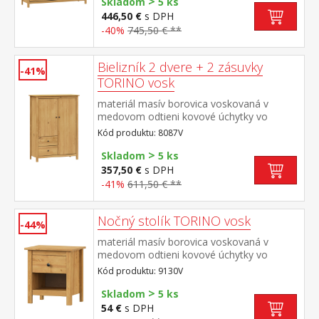
>
Skladom
5 ks
446,50 €
s DPH
-40%
745,50 € **
Bielizník 2 dvere + 2 zásuvky
-41%
TORINO vosk
materiál masív borovica voskovaná v
medovom odtieni kovové úchytky vo
farebnom prevedení černená mosadz 2
Kód produktu: 8087V
dvierka a 2 zásuvky s kovovými pojazdmi
>
Skladom
5 ks
357,50 €
s DPH
-41%
611,50 € **
Nočný stolík TORINO vosk
-44%
materiál masív borovica voskovaná v
medovom odtieni kovové úchytky vo
farebnom prevedení černená mosadz jedna
Kód produktu: 9130V
zásuvka s kovovými pojazdmi
>
Skladom
5 ks
54 €
s DPH