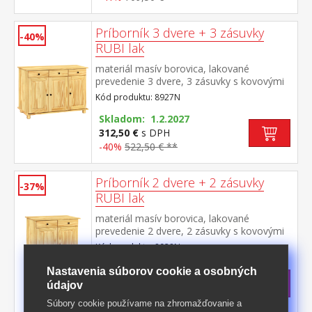
Príborník 3 dvere + 3 zásuvky
-40%
RUBI lak
materiál masív borovica, lakované
prevedenie 3 dvere, 3 zásuvky s kovovými
pojazdmi, 1 polica
Kód produktu: 8927N
Skladom: 1.2.2027
312,50 €
s DPH
-40%
522,50 € **
Príborník 2 dvere + 2 zásuvky
-37%
RUBI lak
materiál masív borovica, lakované
prevedenie 2 dvere, 2 zásuvky s kovovými
pojazdmi, 1 polica
Kód produktu: 8928N
>
Skladom
5 ks
Nastavenia súborov cookie a osobných
237 €
s DPH
údajov
-37%
379,50 € **
Súbory cookie používame na zhromažďovanie a