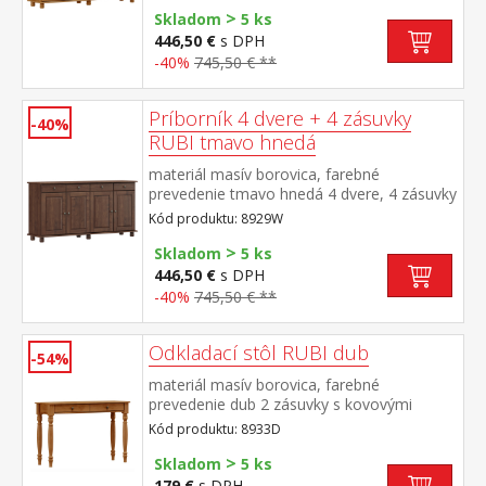
>
Skladom
5 ks
446,50 €
s DPH
-40%
745,50 € **
Príborník 4 dvere + 4 zásuvky
-40%
RUBI tmavo hnedá
materiál masív borovica, farebné
prevedenie tmavo hnedá 4 dvere, 4 zásuvky
s kovovými pojazdmi, 2 police
Kód produktu: 8929W
>
Skladom
5 ks
446,50 €
s DPH
-40%
745,50 € **
Odkladací stôl RUBI dub
-54%
materiál masív borovica, farebné
prevedenie dub 2 zásuvky s kovovými
pojazdmi
Kód produktu: 8933D
>
Skladom
5 ks
179 €
s DPH