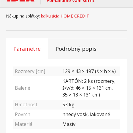
Pomáhame Vám šetriť
Nákup na splátky:
kalkulácia HOME CREDIT
Parametre
Podrobný popis
Rozmery [cm]
129 × 43 × 197 (š × h × v)
KARTÓN: 2 ks (rozmery,
Balené
š/v/d: 46 × 15 × 131 cm,
35 × 13 × 131 cm)
Hmotnost
53
kg
Povrch
hnedý vosk, lakované
Materiál
Masív