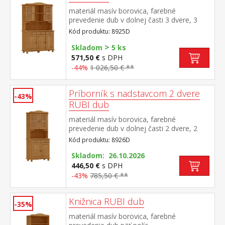
materiál masív borovica, farebné
prevedenie dub v dolnej časti 3 dvere, 3
zásuvky s kovovými pojazdmi v hornej časti
Kód produktu: 8925D
dvoje presklené dvere
>
Skladom
5 ks
571,50 €
s DPH
-44%
1 026,50 € **
Príborník s nadstavcom 2 dvere
-43%
RUBI dub
materiál masív borovica, farebné
prevedenie dub v dolnej časti 2 dvere, 2
zásuvky s kovovými pojazdmi v hornej časti
Kód produktu: 8926D
dvoje presklené dvere
Skladom: 26.10.2026
446,50 €
s DPH
-43%
785,50 € **
Knižnica RUBI dub
-35%
materiál masív borovica, farebné