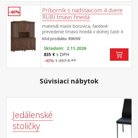
Príborník s nadstavcom 4 dvere
-40%
RUBI tmavo hnedá
materiál masív borovica, farebné
prevedenie tmavo hnedá v dolnej časti 4
plné dvere, 4 zásuvky s kovovými pojazdmi
Kód produktu: 8963W
v hornej časti 2 presklené a 2 plné dvere
Skladom: 2.11.2026
835 €
s DPH
-40%
1 397 € **
Súvisiaci nábytok
Jedálenské
stoličky