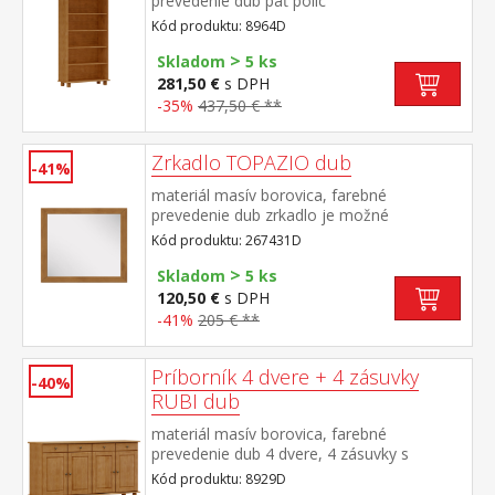
prevedenie dub päť políc
Kód produktu: 8964D
>
Skladom
5 ks
281,50 €
s DPH
-35%
437,50 € **
Zrkadlo TOPAZIO dub
-41%
materiál masív borovica, farebné
prevedenie dub zrkadlo je možné
kombinovať s nábytkom z radu TOPAZIO
Kód produktu: 267431D
dub a RUBI dub
>
Skladom
5 ks
120,50 €
s DPH
-41%
205 € **
Príborník 4 dvere + 4 zásuvky
-40%
RUBI dub
materiál masív borovica, farebné
prevedenie dub 4 dvere, 4 zásuvky s
kovovými pojazdmi, 2 police
Kód produktu: 8929D