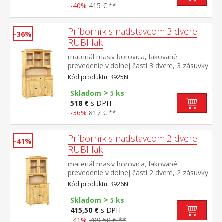
-40%
415 € **
Príborník s nadstavcom 3 dvere
-36%
RUBI lak
materiál masív borovica, lakované
prevedenie v dolnej časti 3 dvere, 3 zásuvky
s kovovými pojazdmi v hornej časti dvoje
Kód produktu: 8925N
presklené dvere
>
Skladom
5 ks
518 €
s DPH
-36%
817 € **
Príborník s nadstavcom 2 dvere
-41%
RUBI lak
materiál masív borovica, lakované
prevedenie v dolnej časti 2 dvere, 2 zásuvky
s kovovými pojazdmi v hornej časti dvoje
Kód produktu: 8926N
presklené dvere
>
Skladom
5 ks
415,50 €
s DPH
-41%
709,50 € **