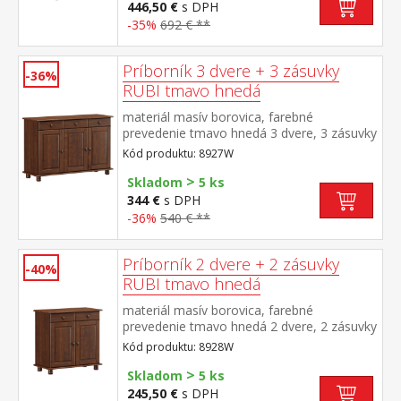
446,50 €
s DPH
-35%
692 € **
Príborník 3 dvere + 3 zásuvky
-36%
RUBI tmavo hnedá
materiál masív borovica, farebné
prevedenie tmavo hnedá 3 dvere, 3 zásuvky
s kovovými pojazdmi, 1 polica
Kód produktu: 8927W
>
Skladom
5 ks
344 €
s DPH
-36%
540 € **
Príborník 2 dvere + 2 zásuvky
-40%
RUBI tmavo hnedá
materiál masív borovica, farebné
prevedenie tmavo hnedá 2 dvere, 2 zásuvky
s kovovými pojazdmi, 1 polica
Kód produktu: 8928W
>
Skladom
5 ks
245,50 €
s DPH