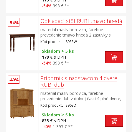
-54%
393 € **
Odkladací stôl RUBI tmavo hnedá
-54%
materiál masív borovica, farebné
prevedenie tmavo hnedá 2 zásuvky s
kovovými pojazdmi
Kód produktu: 8933W
>
Skladom
5 ks
179 €
s DPH
-54%
393 € **
Príborník s nadstavcom 4 dvere
-40%
RUBI dub
materiál masív borovica, farebné
prevedenie dub v dolnej časti 4 plné dvere,
4 zásuvky s kovovými pojazdmi v hornej
Kód produktu: 8963D
časti 2 presklené a 2 plné dvere
>
Skladom
5 ks
835 €
s DPH
-40%
1 397 € **