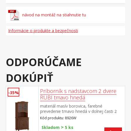
návod na montáž na stiahnutie tu
Informácie o produkte a bezpečnosti
ODPORÚČAME
DOKÚPIŤ
Príborník s nadstavcom 2 dvere
-35%
RUBI tmavo hnedá
materiál masív borovica, farebné
prevedenie tmavo hnedá v dolnej časti 2
dvere, 2 zásuvky s kovovými pojazdmi v
Kód produktu: 8926W
hornej časti dvoje presklené dvere
>
Skladom
5 ks