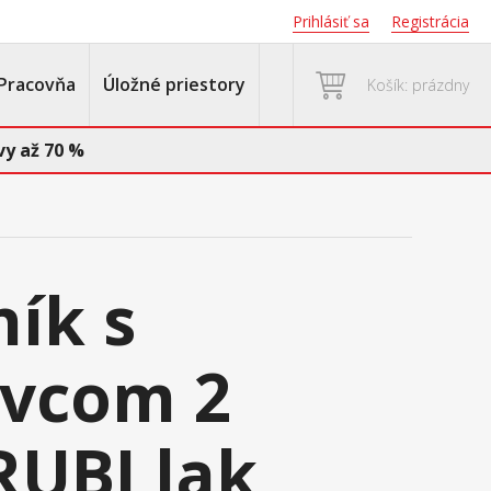
Prihlásiť sa
Registrácia
Pracovňa
Úložné priestory
Košík: prázdny
y až 70 %
ník s
avcom 2
RUBI lak