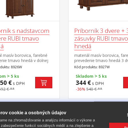
orník s nadstavcom
Príborník 3 dvere + 
ere RUBI tmavo
zásuvky RUBI tmavo
dá
hnedá
l masív borovica, farebné
materiál masív borovica, far
enie tmavo hnedá v dolnej
prevedenie tmavo hnedá 3 dv
 dvere, 2 zásuvky s kovovými
zásuvky s kovovými pojazdmi
duktu: 8926W
Kód produktu: 8927W
i v hornej časti dvoje
polica
>
>
ené dvere
dom
5 ks
Skladom
5 ks
50 €
344 €
s DPH
s DPH
692 € **
-36%
540 € **
rov cookie a osobných údajov
-37%
ame na zhromažďovanie a analýzu informácií o výkone a
 zabezpečenie funkcií sociálnych médií a na zlepšenie a