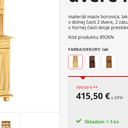
materiál masív borovica, l
v dolnej časti 2 dvere, 2 z
v hornej časti dvoje preskl
Kód produktu: 8926N
FARBA/DEKORY:
lak
709,50 € **
415,50 €
s DPH
>
Skladom
5 ks