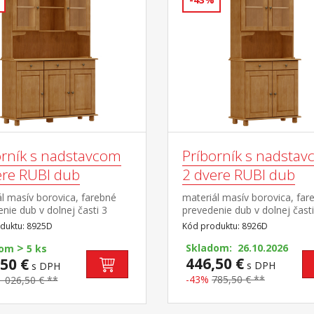
orník s nadstavcom
Príborník s nadsta
ere RUBI dub
2 dvere RUBI dub
l masív borovica, farebné
materiál masív borovica, far
nie dub v dolnej časti 3
prevedenie dub v dolnej časti
 3 zásuvky s kovovými
dvere, 2 zásuvky s kovovými
duktu: 8925D
Kód produktu: 8926D
i v hornej časti dvoje
pojazdmi v hornej časti dvoj
>
ené dvere
presklené dvere
Skladom: 26.10.2026
dom
5 ks
446,50 €
50 €
s DPH
s DPH
-43%
785,50 € **
1 026,50 € **