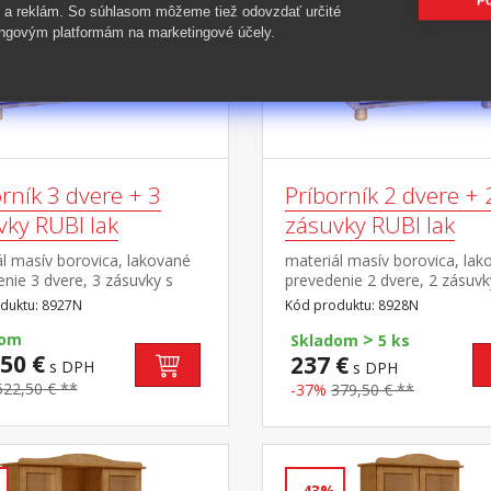
Po
 a reklám. So súhlasom môžeme tiež odovzdať určité
ngovým platformám na marketingové účely.
rník 3 dvere + 3
Príborník 2 dvere + 
vky RUBI lak
zásuvky RUBI lak
l masív borovica, lakované
materiál masív borovica, lak
nie 3 dvere, 3 zásuvky s
prevedenie 2 dvere, 2 zásuvk
mi pojazdmi, 1 polica
kovovými pojazdmi, 1 polica
duktu: 8927N
Kód produktu: 8928N
>
dom
Skladom
5 ks
50 €
237 €
s DPH
s DPH
522,50 € **
-37%
379,50 € **
-43%