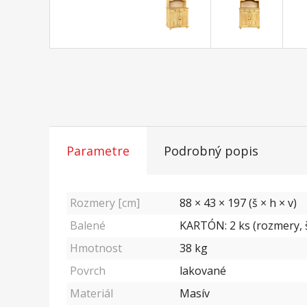
Parametre
Podrobný popis
Rozmery [cm]
88 × 43 × 197 (š × h × v)
Balené
KARTÓN: 2 ks (rozmery, š/
Hmotnost
38
kg
Povrch
lakované
Materiál
Masív