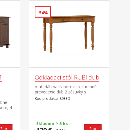
-54%
4
Odkladací stôl RUBI dub
materiál masív borovica, farebné
prevedenie dub 2 zásuvky s
kovovými pojazdmi
Kód produktu: 8933D
ebné
ere, 4
, 2
>
Skladom
5 ks