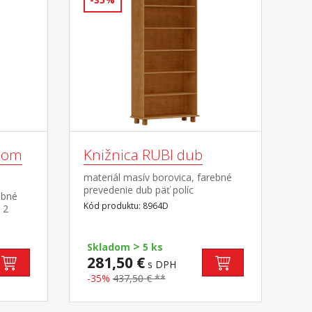
vcom
Knižnica RUBI dub
materiál masív borovica, farebné
prevedenie dub päť políc
ebné
Kód produktu: 8964D
 2
e
>
Skladom
5 ks
281,50 €
s DPH
-35%
437,50 € **