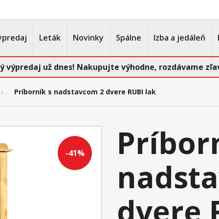
ýpredaj
Leták
Novinky
Spálne
Izba a jedáleň
ý výpredaj už dnes! Nakupujte výhodne, rozdávame zľav
Príborník s nadstavcom 2 dvere RUBI lak
Príbor
-41%
nadst
dvere 