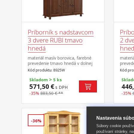
Príborník s nadstavcom
Príb
3 dvere RUBI tmavo
2 dv
hnedá
hne
materiál masív borovica, farebné
materiá
prevedenie tmavo hnedá v dolnej
preved
časti 3 dvere, 3 zásuvky s kovovými
časti 2
Kód produktu: 8925W
Kód pro
pojazdmi v hornej časti dvoje
pojazdm
>
presklené dvere
preskl
Skladom
5 ks
Skla
571,50 €
446,
s DPH
-35%
883,50 € **
-35%
Nastavenia súbo
-36%
-40%
Súbory cookie použív
používaní stránky, na