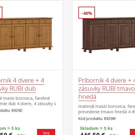
-40%
rník 4 dvere + 4
Príborník 4 dvere + 
vky RUBI dub
zásuvky RUBI tmavo
hnedá
l masív borovica, farebné
nie dub 4 dvere, 4 zásuvky s
materiál masív borovica, far
mi pojazdmi, 2 police
duktu: 8929D
prevedenie tmavo hnedá 4 dv
zásuvky s kovovými pojazdmi
Kód produktu: 8929W
police
>
>
dom
5 ks
Skladom
5 ks