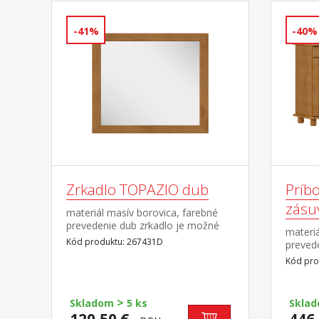
-41%
-40%
Zrkadlo TOPAZIO dub
Príbo
zásu
materiál masív borovica, farebné
prevedenie dub zrkadlo je možné
materiá
kombinovať s nábytkom z radu
Kód produktu: 267431D
prevede
TOPAZIO dub a RUBI dub
kovový
Kód pro
>
Skladom
5 ks
Skla