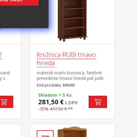
voliť všetko
2
Knižnica RUBI tmavo
hnedá
ované
materiál masív borovica, farebné
y s
prevedenie tmavo hnedá päť políc
Kód produktu: 8964W
>
Skladom
5 ks
281,50 €
s DPH
-35%
437,50 € **
-35%