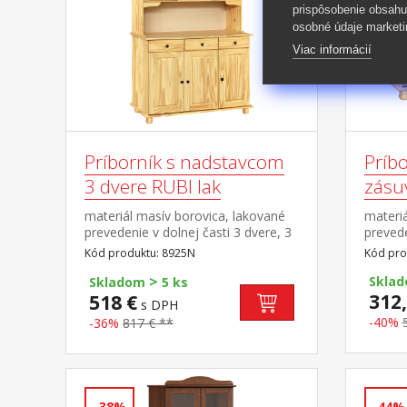
prispôsobenie obsahu
osobné údaje marketi
Viac informácií
Príborník s nadstavcom
Príbo
3 dvere RUBI lak
zásu
materiál masív borovica, lakované
materiá
prevedenie v dolnej časti 3 dvere, 3
prevede
zásuvky s kovovými pojazdmi v
kovový
Kód produktu: 8925N
Kód pro
hornej časti dvoje presklené dvere
>
Skla
Skladom
5 ks
312,
518 €
s DPH
-40%
-36%
817 € **
-38%
-44%