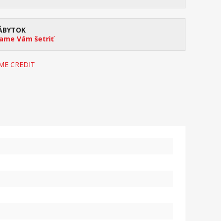
ÁBYTOK
me Vám šetriť
OME CREDIT