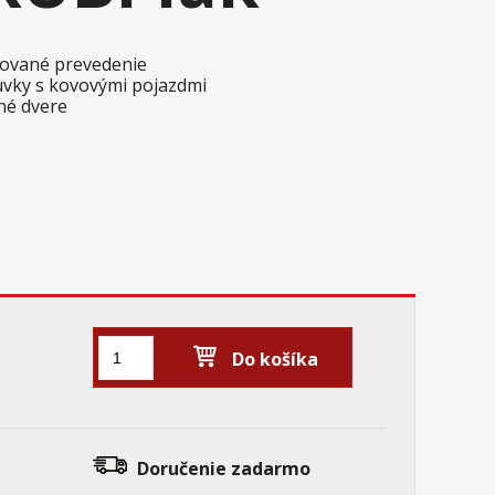
akované prevedenie
ásuvky s kovovými pojazdmi
ené dvere
Do košíka
Doručenie
zadarmo