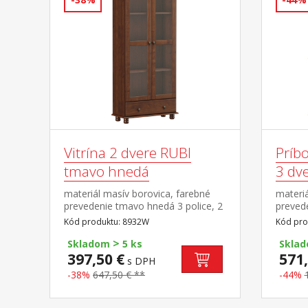
Vitrína 2 dvere RUBI
Príb
tmavo hnedá
3 dv
materiál masív borovica, farebné
materiá
prevedenie tmavo hnedá 3 police, 2
prevede
presklené dvere široká zásuvka s
dvere,
Kód produktu: 8932W
Kód pro
kovovými pojazdmi
pojazdm
>
preskl
Skladom
5 ks
Skla
397,50 €
571,
s DPH
-38%
647,50 € **
-44%