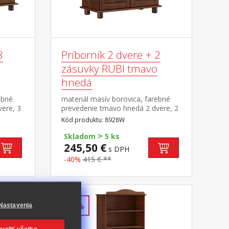
3
Príborník 2 dvere + 2
zásuvky RUBI tmavo
hnedá
ebné
materiál masív borovica, farebné
ere, 3
prevedenie tmavo hnedá 2 dvere, 2
, 1
zásuvky s kovovými pojazdmi, 1
Kód produktu: 8928W
polica
>
Skladom
5 ks
245,50 €
s DPH
-40%
415 € **
Nastavenia
-35%