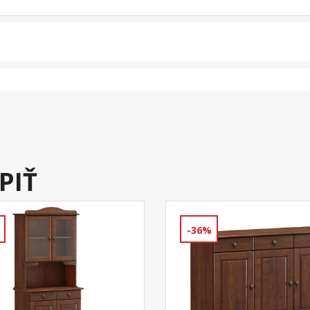
PIŤ
-36%