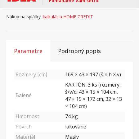
Pomáhame Vám šetriť
Nákup na splátky:
kalkulácia HOME CREDIT
Parametre
Podrobný popis
Rozmery [cm]
169 × 43 × 197 (š × h × v)
KARTÓN: 3 ks (rozmery,
š/v/d: 43 × 15 × 104 cm,
Balené
47 × 15 × 172 cm, 32 × 13
× 104 cm)
Hmotnost
74
kg
Povrch
lakované
Materiál
Masív