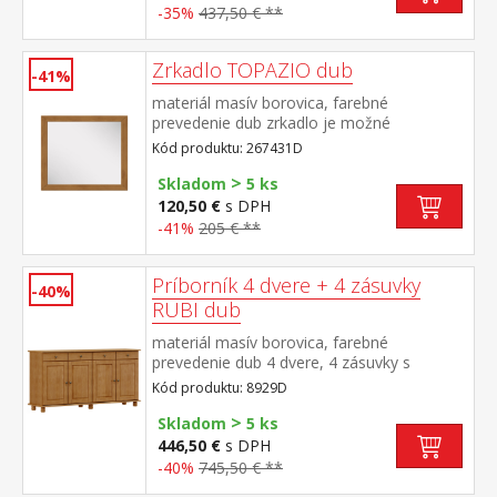
-35%
437,50 € **
Zrkadlo TOPAZIO dub
-41%
materiál masív borovica, farebné
prevedenie dub zrkadlo je možné
kombinovať s nábytkom z radu TOPAZIO
Kód produktu: 267431D
dub a RUBI dub
>
Skladom
5 ks
120,50 €
s DPH
-41%
205 € **
Príborník 4 dvere + 4 zásuvky
-40%
RUBI dub
materiál masív borovica, farebné
prevedenie dub 4 dvere, 4 zásuvky s
kovovými pojazdmi, 2 police
Kód produktu: 8929D
>
Skladom
5 ks
446,50 €
s DPH
-40%
745,50 € **