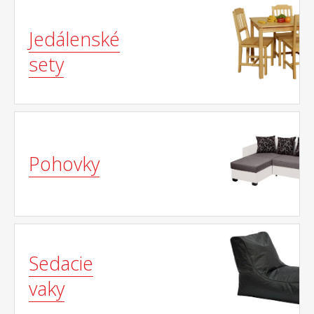
Jedálenské
sety
Pohovky
Sedacie
vaky