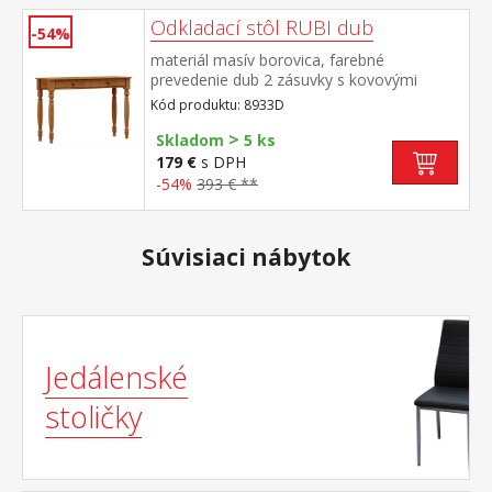
Odkladací stôl RUBI dub
-54%
materiál masív borovica, farebné
prevedenie dub 2 zásuvky s kovovými
pojazdmi
Kód produktu: 8933D
>
Skladom
5 ks
179 €
s DPH
-54%
393 € **
Súvisiaci nábytok
Jedálenské
stoličky