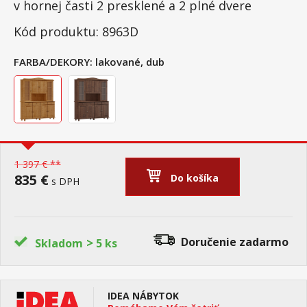
v hornej časti 2 presklené a 2 plné dvere
Kód produktu: 8963D
FARBA/DEKORY:
lakované, dub
1 397 € **
835 €
Do košíka
s DPH
>
Doručenie
zadarmo
Skladom
5 ks
IDEA NÁBYTOK