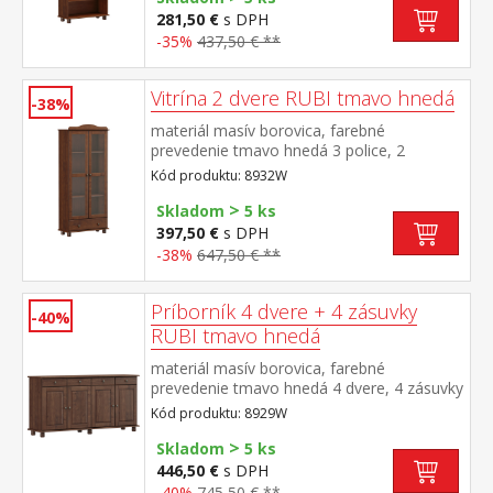
281,50 €
s DPH
-35%
437,50 € **
Vitrína 2 dvere RUBI tmavo hnedá
-38%
materiál masív borovica, farebné
prevedenie tmavo hnedá 3 police, 2
presklené dvere široká zásuvka s kovovými
Kód produktu: 8932W
pojazdmi
>
Skladom
5 ks
397,50 €
s DPH
-38%
647,50 € **
Príborník 4 dvere + 4 zásuvky
-40%
RUBI tmavo hnedá
materiál masív borovica, farebné
prevedenie tmavo hnedá 4 dvere, 4 zásuvky
s kovovými pojazdmi, 2 police
Kód produktu: 8929W
>
Skladom
5 ks
446,50 €
s DPH
-40%
745,50 € **