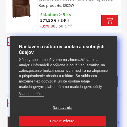
dvere, 3 zásuvky s kovovými pojazdmi v
Kód produktu: 8925W
hornej časti dvoje presklené dvere
>
Skladom
5 ks
571,50 €
s DPH
-35%
883,50 € **
Príborník s nadstavcom 2 dvere
-35%
RUBI tmavo hnedá
Nastavenia súborov cookie a osobných
údajov
materiál masív borovica, farebné
Súbory cookie používame na zhromažďovanie a
prevedenie tmavo hnedá v dolnej časti 2
dvere, 2 zásuvky s kovovými pojazdmi v
analýzu informácií o výkone a používaní stránky, na
Kód produktu: 8926W
hornej časti dvoje presklené dvere
zabezpečenie funkcií sociálnych médií a na zlepšenie
>
Skladom
5 ks
a prispôsobenie obsahu a reklám. So súhlasom
446,50 €
s DPH
môžeme tiež odovzdať určité osobné údaje
marketingovým platformám na marketingové účely.
-35%
692 € **
Viac informácií
Príborník 3 dvere + 3 zásuvky
-36%
RUBI tmavo hnedá
Nastavenia
materiál masív borovica, farebné
prevedenie tmavo hnedá 3 dvere, 3 zásuvky
Povoliť všetko
s kovovými pojazdmi, 1 polica