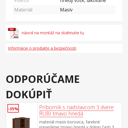
Povrch
hnedý vosk, lakované
Materiál
Masív
návod na montáž na stiahnutie tu
Informácie o produkte a bezpečnosti
ODPORÚČAME
DOKÚPIŤ
Príborník s nadstavcom 3 dvere
-35%
RUBI tmavo hnedá
materiál masív borovica, farebné
prevedenie tmavo hnedá v dolnej časti 3