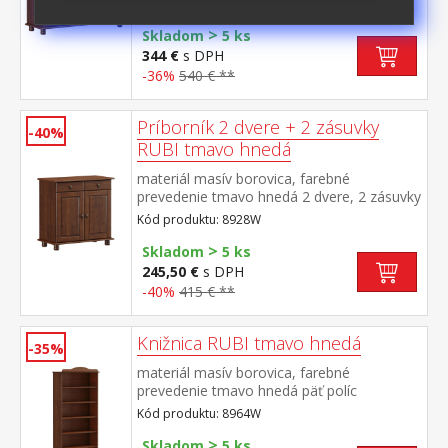
Kód produktu: 8927W
>
Skladom
5 ks
344 €
s DPH
-36%
540 € **
Príborník 2 dvere + 2 zásuvky
-40%
RUBI tmavo hnedá
materiál masív borovica, farebné
prevedenie tmavo hnedá 2 dvere, 2 zásuvky
s kovovými pojazdmi, 1 polica
Kód produktu: 8928W
>
Skladom
5 ks
245,50 €
s DPH
-40%
415 € **
Knižnica RUBI tmavo hnedá
-35%
materiál masív borovica, farebné
prevedenie tmavo hnedá päť políc
Kód produktu: 8964W
>
Skladom
5 ks