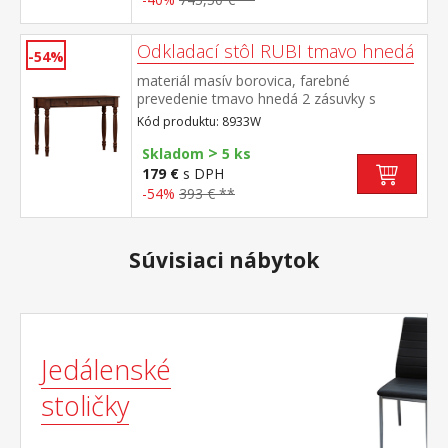
Odkladací stôl RUBI tmavo hnedá
-54%
materiál masív borovica, farebné
prevedenie tmavo hnedá 2 zásuvky s
kovovými pojazdmi
Kód produktu: 8933W
>
Skladom
5 ks
179 €
s DPH
-54%
393 € **
Súvisiaci nábytok
Jedálenské
stoličky