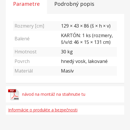
Parametre
Podrobný popis
Rozmery [cm]
129 × 43 × 86 (š × h × v)
KARTÓN: 1 ks (rozmery,
Balené
š/v/d: 46 × 15 × 131 cm)
Hmotnost
30
kg
Povrch
hnedý vosk, lakované
Materiál
Masív
návod na montáž na stiahnutie tu
Informácie o produkte a bezpečnosti