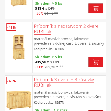
>
Skladom
5 ks
518 €
s DPH
-36%
817 € **
Príborník s nadstavcom 2 dvere
-41%
RUBI lak
materiál masív borovica, lakované
prevedenie v dolnej časti 2 dvere, 2 zásuvky
s kovovými pojazdmi v hornej časti dvoje
Kód produktu: 8926N
presklené dvere
>
Skladom
5 ks
415,50 €
s DPH
-41%
709,50 € **
Príborník 3 dvere + 3 zásuvky
-40%
RUBI lak
materiál masív borovica, lakované
prevedenie 3 dvere, 3 zásuvky s kovovými
pojazdmi, 1 polica
Kód produktu: 8927N
Skladom: 1.2.2027