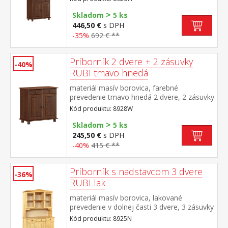
hornej časti dvoje presklené dvere
>
Skladom
5 ks
446,50 €
s DPH
-35%
692 € **
Príborník 2 dvere + 2 zásuvky
-40%
RUBI tmavo hnedá
materiál masív borovica, farebné
prevedenie tmavo hnedá 2 dvere, 2 zásuvky
s kovovými pojazdmi, 1 polica
Kód produktu: 8928W
>
Skladom
5 ks
245,50 €
s DPH
-40%
415 € **
Príborník s nadstavcom 3 dvere
-36%
RUBI lak
materiál masív borovica, lakované
prevedenie v dolnej časti 3 dvere, 3 zásuvky
s kovovými pojazdmi v hornej časti dvoje
Kód produktu: 8925N
presklené dvere