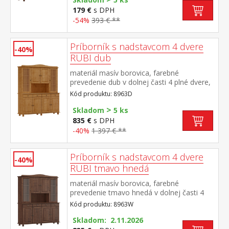
179 €
s DPH
-54%
393 € **
Príborník s nadstavcom 4 dvere
-40%
RUBI dub
materiál masív borovica, farebné
prevedenie dub v dolnej časti 4 plné dvere,
4 zásuvky s kovovými pojazdmi v hornej
Kód produktu: 8963D
časti 2 presklené a 2 plné dvere
>
Skladom
5 ks
835 €
s DPH
-40%
1 397 € **
Príborník s nadstavcom 4 dvere
-40%
RUBI tmavo hnedá
materiál masív borovica, farebné
prevedenie tmavo hnedá v dolnej časti 4
plné dvere, 4 zásuvky s kovovými pojazdmi
Kód produktu: 8963W
v hornej časti 2 presklené a 2 plné dvere
Skladom: 2.11.2026