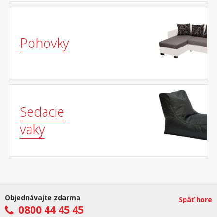
Pohovky
Sedacie
vaky
Objednávajte zdarma
Späť hore
0800 44 45 45