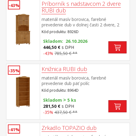
Príborník s nadstavcom 2 dvere
-43%
RUBI dub
materiál masív borovica, farebné
prevedenie dub v dolnej časti 2 dvere, 2
zásuvky s kovovými pojazdmi v hornej časti
Kód produktu: 8926D
dvoje presklené dvere
Skladom: 26.10.2026
446,50 €
s DPH
-43%
785,50 € **
Knižnica RUBI dub
-35%
materiál masív borovica, farebné
prevedenie dub päť políc
Kód produktu: 8964D
>
Skladom
5 ks
281,50 €
s DPH
-35%
437,50 € **
Zrkadlo TOPAZIO dub
-41%