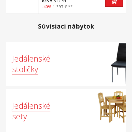
835 €
s DPH
-40%
1 397 € **
Súvisiaci nábytok
Jedálenské
stoličky
Jedálenské
sety