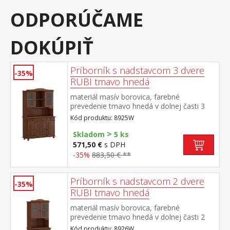
ODPORÚČAME
DOKÚPIŤ
Príborník s nadstavcom 3 dvere
-35%
RUBI tmavo hnedá
materiál masív borovica, farebné
prevedenie tmavo hnedá v dolnej časti 3
dvere, 3 zásuvky s kovovými pojazdmi v
Kód produktu: 8925W
hornej časti dvoje presklené dvere
>
Skladom
5 ks
571,50 €
s DPH
-35%
883,50 € **
Príborník s nadstavcom 2 dvere
-35%
RUBI tmavo hnedá
materiál masív borovica, farebné
prevedenie tmavo hnedá v dolnej časti 2
dvere, 2 zásuvky s kovovými pojazdmi v
Kód produktu: 8926W