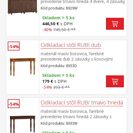
prevedenie tmavo hnedá 4 dvere, 4 zásuvky
s kovovými pojazdmi, 2 police
Kód produktu: 8929W
>
Skladom
5 ks
446,50 €
s DPH
-40%
745,50 € **
Odkladací stôl RUBI dub
-54%
materiál masív borovica, farebné
prevedenie dub 2 zásuvky s kovovými
pojazdmi
Kód produktu: 8933D
>
Skladom
5 ks
179 €
s DPH
-54%
393 € **
Odkladací stôl RUBI tmavo hnedá
-54%
materiál masív borovica, farebné
prevedenie tmavo hnedá 2 zásuvky s
kovovými pojazdmi
Kód produktu: 8933W
>
Skladom
5 ks