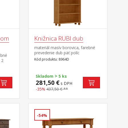
vcom
Knižnica RUBI dub
materiál masív borovica, farebné
prevedenie dub päť políc
ebné
Kód produktu: 8964D
 2
e
>
Skladom
5 ks
281,50 €
s DPH
-35%
437,50 € **
-54%