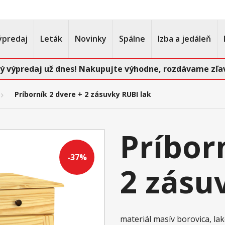
ýpredaj
Leták
Novinky
Spálne
Izba a jedáleň
ý výpredaj už dnes! Nakupujte výhodne, rozdávame zľav
Príborník 2 dvere + 2 zásuvky RUBI lak
Príbor
-37%
2 zásu
materiál masív borovica, l