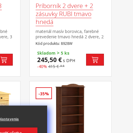
3
Príborník 2 dvere + 2
zásuvky RUBI tmavo
hnedá
ebné
materiál masív borovica, farebné
ere, 3
prevedenie tmavo hnedá 2 dvere, 2
, 1
zásuvky s kovovými pojazdmi, 1
Kód produktu: 8928W
polica
>
Skladom
5 ks
245,50 €
s DPH
-40%
415 € **
-35%
Nastavenia