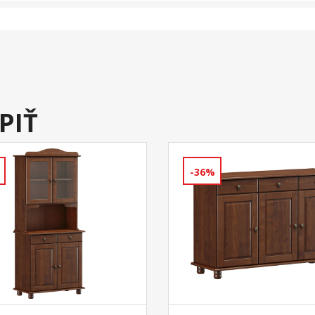
PIŤ
-36%