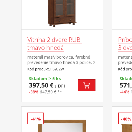
Vitrína 2 dvere RUBI
Príb
tmavo hnedá
3 dv
materiál masív borovica, farebné
materiá
prevedenie tmavo hnedá 3 police, 2
prevede
presklené dvere široká zásuvka s
dvere,
Kód produktu: 8932W
Kód pro
kovovými pojazdmi
pojazdm
>
preskl
Skladom
5 ks
Skla
397,50 €
571,
s DPH
-38%
647,50 € **
-44%
-41%
-40%