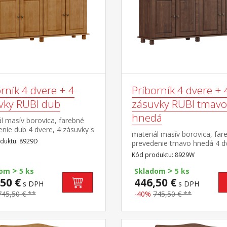
rník 4 dvere + 4
Príborník 4 dvere + 
vky RUBI dub
zásuvky RUBI tmavo
hnedá
l masív borovica, farebné
nie dub 4 dvere, 4 zásuvky s
materiál masív borovica, far
mi pojazdmi, 2 police
duktu: 8929D
prevedenie tmavo hnedá 4 dv
zásuvky s kovovými pojazdmi
Kód produktu: 8929W
police
>
>
dom
5 ks
Skladom
5 ks
50 €
446,50 €
s DPH
s DPH
745,50 € **
-40%
745,50 € **