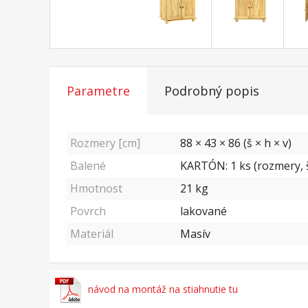
Parametre
Podrobný popis
Rozmery [cm]
88 × 43 × 86 (š × h × v)
Balené
KARTÓN: 1 ks (rozmery, š
Hmotnost
21
kg
Povrch
lakované
Materiál
Masív
návod na montáž na stiahnutie tu