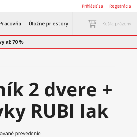
Prihlásiť sa
Registrácia
Pracovňa
Úložné priestory
Košík: prázdny
y až 70 %
ník 2 dvere +
vky RUBI lak
akované prevedenie