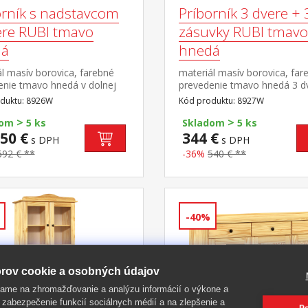
orník s nadstavcom
Príborník 3 dvere + 
ere RUBI tmavo
zásuvky RUBI tmavo
dá
hnedá
l masív borovica, farebné
materiál masív borovica, far
enie tmavo hnedá v dolnej
prevedenie tmavo hnedá 3 dv
 dvere, 2 zásuvky s kovovými
zásuvky s kovovými pojazdmi
duktu: 8926W
Kód produktu: 8927W
i v hornej časti dvoje
polica
>
>
ené dvere
dom
5 ks
Skladom
5 ks
50 €
344 €
s DPH
s DPH
692 € **
-36%
540 € **
-40%
rov cookie a osobných údajov
ame na zhromažďovanie a analýzu informácií o výkone a
 zabezpečenie funkcií sociálnych médií a na zlepšenie a