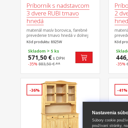
Príborník s nadstavcom
Príb
3 dvere RUBI tmavo
2 dv
hnedá
hne
materiál masív borovica, farebné
materiá
prevedenie tmavo hnedá v dolnej
preved
časti 3 dvere, 3 zásuvky s kovovými
časti 2
Kód produktu: 8925W
Kód pro
pojazdmi v hornej časti dvoje
pojazdm
>
presklené dvere
preskl
Skladom
5 ks
Skla
571,50 €
446,
s DPH
-35%
883,50 € **
-35%
-36%
-41%
Nastavenia súbo
Súbory cookie použív
používaní stránky, na