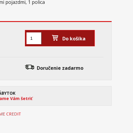
mi pojazdmi, 1 polica
Do košíka
Doručenie
zadarmo
ÁBYTOK
me Vám šetriť
OME CREDIT