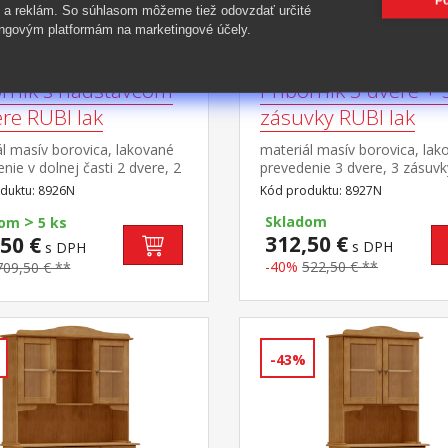
Po
 a reklám. So súhlasom môžeme tiež odovzdať určité
ngovým platformám na marketingové účely.
orník s nadstavcom
Príborník 3 dvere + 
re RUBI lak
zásuvky RUBI lak
l masív borovica, lakované
materiál masív borovica, lak
nie v dolnej časti 2 dvere, 2
prevedenie 3 dvere, 3 zásuvk
y s kovovými pojazdmi v
kovovými pojazdmi, 1 polica
duktu: 8926N
Kód produktu: 8927N
časti dvoje presklené dvere
>
Skladom
dom
5 ks
312,50 €
50 €
s DPH
s DPH
-40%
522,50 € **
709,50 € **
-43%