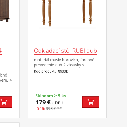
4
Odkladací stôl RUBI dub
materiál masív borovica, farebné
prevedenie dub 2 zásuvky s
kovovými pojazdmi
Kód produktu: 8933D
ebné
ere, 4
, 2
>
Skladom
5 ks
179 €
s DPH
-54%
393 € **