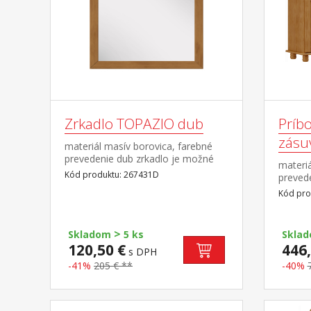
Zrkadlo TOPAZIO dub
Príbo
zásu
materiál masív borovica, farebné
prevedenie dub zrkadlo je možné
materiá
kombinovať s nábytkom z radu
Kód produktu: 267431D
prevede
TOPAZIO dub a RUBI dub
kovový
Kód pro
>
Skladom
5 ks
Skla
120,50 €
446,
s DPH
-41%
205 € **
-40%