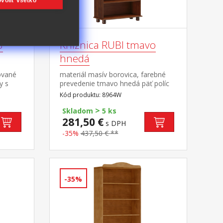
voliť všetko
3
Knižnica RUBI tmavo
hnedá
ované
materiál masív borovica, farebné
y s
prevedenie tmavo hnedá päť políc
Kód produktu: 8964W
>
Skladom
5 ks
281,50 €
s DPH
-35%
437,50 € **
-35%