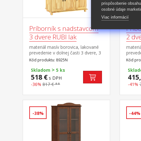
prispôsobenie obsahu
osobné údaje marketi
Viac informácií
Príborník s nadstavcom
Príb
3 dvere RUBI lak
2 dve
materiál masív borovica, lakované
materiá
prevedenie v dolnej časti 3 dvere, 3
prevede
zásuvky s kovovými pojazdmi v
zásuvk
Kód produktu: 8925N
Kód pro
hornej časti dvoje presklené dvere
hornej 
>
Skladom
5 ks
Skla
518 €
415,
s DPH
-36%
817 € **
-41%
-38%
-44%