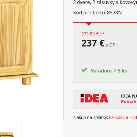
2 dvere, 2 zásuvky s kovový
Kód produktu: 8928N
379,50 € **
237 €
s DPH
>
Skladom
5 ks
IDEA N
Pomáha
Nákup na splátky:
kalkulácia H