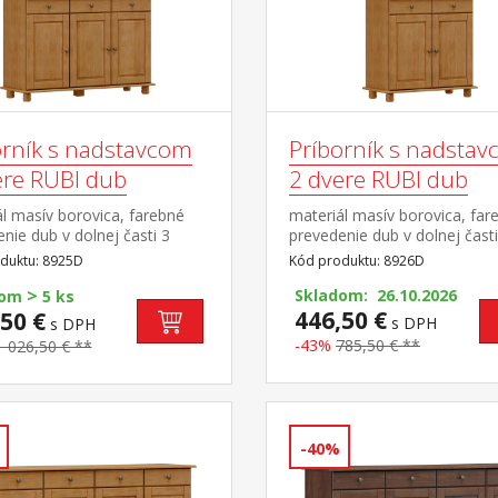
orník s nadstavcom
Príborník s nadsta
ere RUBI dub
2 dvere RUBI dub
l masív borovica, farebné
materiál masív borovica, far
nie dub v dolnej časti 3
prevedenie dub v dolnej časti
 3 zásuvky s kovovými
dvere, 2 zásuvky s kovovými
duktu: 8925D
Kód produktu: 8926D
i v hornej časti dvoje
pojazdmi v hornej časti dvoj
>
ené dvere
presklené dvere
Skladom: 26.10.2026
dom
5 ks
446,50 €
50 €
s DPH
s DPH
-43%
785,50 € **
1 026,50 € **
-40%