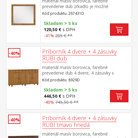
materiál masív borovica, farebné
prevedenie dub zrkadlo je možné
kombinovať s nábytkom z radu TOPAZIO
Kód produktu: 267431D
dub a RUBI dub
>
Skladom
5 ks
120,50 €
s DPH
-41%
205 € **
Príborník 4 dvere + 4 zásuvky
-40%
RUBI dub
materiál masív borovica, farebné
prevedenie dub 4 dvere, 4 zásuvky s
kovovými pojazdmi, 2 police
Kód produktu: 8929D
>
Skladom
5 ks
446,50 €
s DPH
-40%
745,50 € **
Príborník 4 dvere + 4 zásuvky
-40%
RUBI tmavo hnedá
materiál masív borovica, farebné