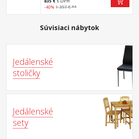
835 €
s DPH
-40%
1 397 € **
Súvisiaci nábytok
Jedálenské
stoličky
Jedálenské
sety