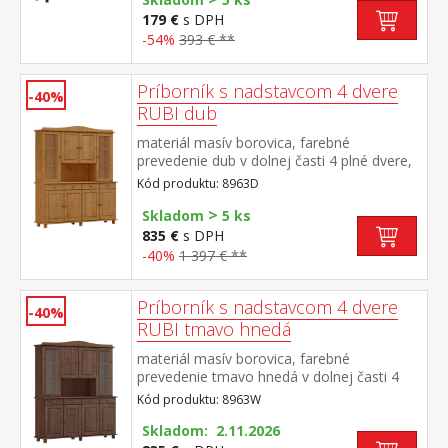
179 €
s DPH
-54%
393 € **
Príborník s nadstavcom 4 dvere
-40%
RUBI dub
materiál masív borovica, farebné
prevedenie dub v dolnej časti 4 plné dvere,
4 zásuvky s kovovými pojazdmi v hornej
Kód produktu: 8963D
časti 2 presklené a 2 plné dvere
>
Skladom
5 ks
835 €
s DPH
-40%
1 397 € **
Príborník s nadstavcom 4 dvere
-40%
RUBI tmavo hnedá
materiál masív borovica, farebné
prevedenie tmavo hnedá v dolnej časti 4
plné dvere, 4 zásuvky s kovovými pojazdmi
Kód produktu: 8963W
v hornej časti 2 presklené a 2 plné dvere
Skladom: 2.11.2026