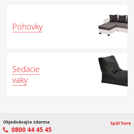
Pohovky
Sedacie
vaky
Objednávajte zdarma
Späť hore
0800 44 45 45