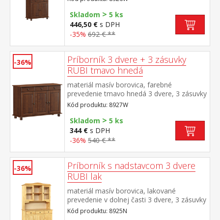
hornej časti dvoje presklené dvere
>
Skladom
5 ks
446,50 €
s DPH
-35%
692 € **
Príborník 3 dvere + 3 zásuvky
-36%
RUBI tmavo hnedá
materiál masív borovica, farebné
prevedenie tmavo hnedá 3 dvere, 3 zásuvky
s kovovými pojazdmi, 1 polica
Kód produktu: 8927W
>
Skladom
5 ks
344 €
s DPH
-36%
540 € **
Príborník s nadstavcom 3 dvere
-36%
RUBI lak
materiál masív borovica, lakované
prevedenie v dolnej časti 3 dvere, 3 zásuvky
s kovovými pojazdmi v hornej časti dvoje
Kód produktu: 8925N
presklené dvere