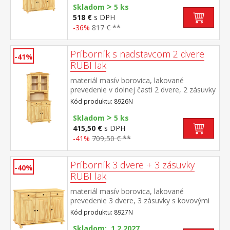
>
Skladom
5 ks
518 €
s DPH
-36%
817 € **
Príborník s nadstavcom 2 dvere
-41%
RUBI lak
materiál masív borovica, lakované
prevedenie v dolnej časti 2 dvere, 2 zásuvky
s kovovými pojazdmi v hornej časti dvoje
Kód produktu: 8926N
presklené dvere
>
Skladom
5 ks
415,50 €
s DPH
-41%
709,50 € **
Príborník 3 dvere + 3 zásuvky
-40%
RUBI lak
materiál masív borovica, lakované
prevedenie 3 dvere, 3 zásuvky s kovovými
pojazdmi, 1 polica
Kód produktu: 8927N
Skladom: 1.2.2027