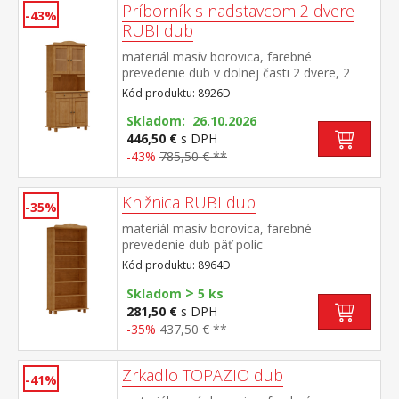
Príborník s nadstavcom 2 dvere
-43%
RUBI dub
materiál masív borovica, farebné
prevedenie dub v dolnej časti 2 dvere, 2
zásuvky s kovovými pojazdmi v hornej časti
Kód produktu: 8926D
dvoje presklené dvere
Skladom: 26.10.2026
446,50 €
s DPH
-43%
785,50 € **
Knižnica RUBI dub
-35%
materiál masív borovica, farebné
prevedenie dub päť políc
Kód produktu: 8964D
>
Skladom
5 ks
281,50 €
s DPH
-35%
437,50 € **
Zrkadlo TOPAZIO dub
-41%