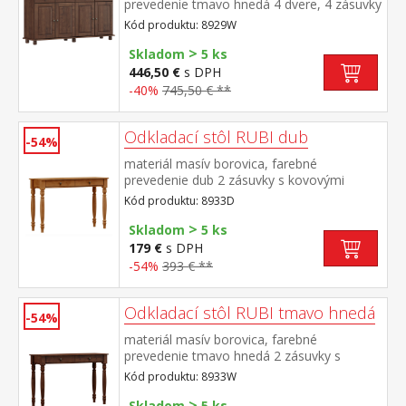
prevedenie tmavo hnedá 4 dvere, 4 zásuvky
s kovovými pojazdmi, 2 police
Kód produktu: 8929W
>
Skladom
5 ks
446,50 €
s DPH
-40%
745,50 € **
Odkladací stôl RUBI dub
-54%
materiál masív borovica, farebné
prevedenie dub 2 zásuvky s kovovými
pojazdmi
Kód produktu: 8933D
>
Skladom
5 ks
179 €
s DPH
-54%
393 € **
Odkladací stôl RUBI tmavo hnedá
-54%
materiál masív borovica, farebné
prevedenie tmavo hnedá 2 zásuvky s
kovovými pojazdmi
Kód produktu: 8933W
>
Skladom
5 ks