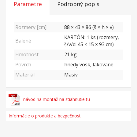
Parametre
Podrobný popis
Rozmery [cm]
88 × 43 × 86 (š × h × v)
KARTÓN: 1 ks (rozmery,
Balené
š/v/d: 45 × 15 × 93 cm)
Hmotnost
21
kg
Povrch
hnedý vosk, lakované
Materiál
Masív
návod na montáž na stiahnutie tu
Informácie o produkte a bezpečnosti