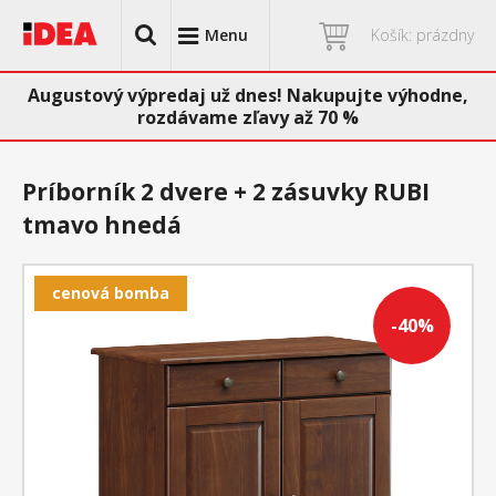
Menu
Košík: prázdny
Augustový výpredaj už dnes! Nakupujte výhodne,
rozdávame zľavy až 70 %
Príborník 2 dvere + 2 zásuvky RUBI
tmavo hnedá
cenová bomba
-40%