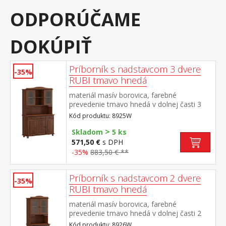
ODPORÚČAME
DOKÚPIŤ
Príborník s nadstavcom 3 dvere
-35%
RUBI tmavo hnedá
materiál masív borovica, farebné
prevedenie tmavo hnedá v dolnej časti 3
dvere, 3 zásuvky s kovovými pojazdmi v
Kód produktu: 8925W
hornej časti dvoje presklené dvere
>
Skladom
5 ks
571,50 €
s DPH
-35%
883,50 € **
Príborník s nadstavcom 2 dvere
-35%
RUBI tmavo hnedá
materiál masív borovica, farebné
prevedenie tmavo hnedá v dolnej časti 2
dvere, 2 zásuvky s kovovými pojazdmi v
Kód produktu: 8926W