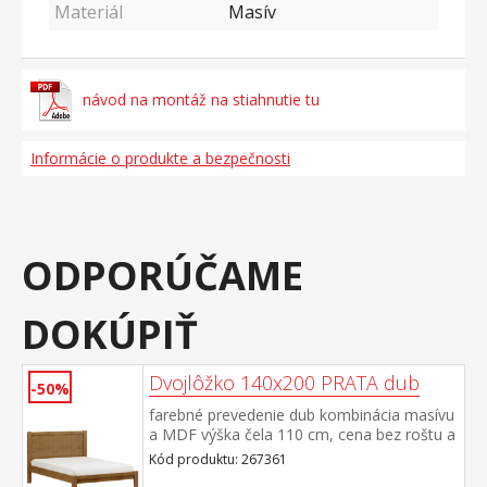
Materiál
Masív
návod na montáž na stiahnutie tu
Informácie o produkte a bezpečnosti
ODPORÚČAME
DOKÚPIŤ
Dvojlôžko 140x200 PRATA dub
-50%
farebné prevedenie dub kombinácia masívu
a MDF výška čela 110 cm, cena bez roštu a
matraca odporúčaný rozmer matraca 140
Kód produktu: 267361
× 200 cm a rošt R3