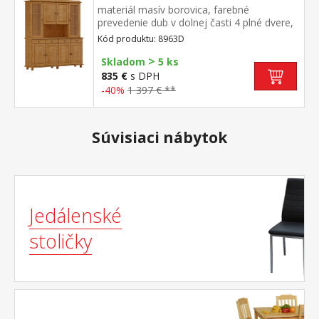
materiál masív borovica, farebné
prevedenie dub v dolnej časti 4 plné dvere,
4 zásuvky s kovovými pojazdmi v hornej
Kód produktu: 8963D
časti 2 presklené a 2 plné dvere
>
Skladom
5 ks
835 €
s DPH
-40%
1 397 € **
Súvisiaci nábytok
Jedálenské
stoličky