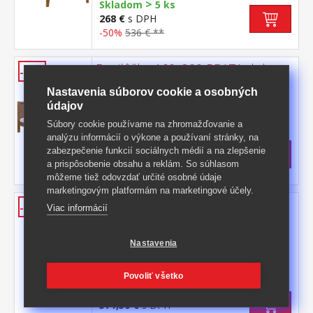
>
Skladom
5 ks
268 €
s DPH
-50%
536 € **
Dvojlôžko 160x200 PRATA dub
-47%
materiál masív borovice v kombinácii s
Nastavenia súborov cookie a osobných
MDF farebné prevedenie dub výška čela
údajov
110 cm, cena bez roštu a
Kód produktu: 267362
Súbory cookie používame na zhromažďovanie a
matraca odporúčaný rozmer matraca 160 ×
analýzu informácií o výkone a používaní stránky, na
>
200 cm alebo 2 kusy 80 × 200 cm a rošt R2
Skladom
5 ks
zabezpečenie funkcií sociálnych médií a na zlepšenie
312,50 €
s DPH
a prispôsobenie obsahu a reklám. So súhlasom
-47%
598,50 € **
môžeme tiež odovzdať určité osobné údaje
marketingovým platformám na marketingové účely.
Príborník s nadstavcom 3 dvere
-44%
Viac informácií
RUBI dub
materiál masív borovica, farebné
Nastavenia
prevedenie dub v dolnej časti 3 dvere, 3
zásuvky s kovovými pojazdmi v hornej časti
Kód produktu: 8925D
Povoliť všetko
dvoje presklené dvere
>
Skladom
5 ks
571,50 €
s DPH