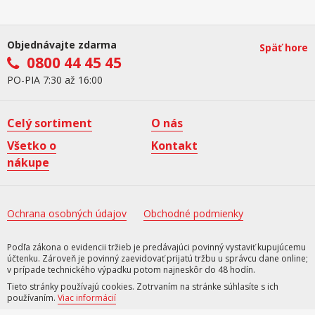
Objednávajte zdarma
Späť hore
0800 44 45 45
PO-PIA 7:30 až 16:00
Celý sortiment
O nás
Všetko o
Kontakt
nákupe
Ochrana osobných údajov
Obchodné podmienky
Podľa zákona o evidencii tržieb je predávajúci povinný vystaviť kupujúcemu
účtenku. Zároveň je povinný zaevidovať prijatú tržbu u správcu dane online;
v prípade technického výpadku potom najneskôr do 48 hodín.
Tieto stránky používajú cookies. Zotrvaním na stránke súhlasíte s ich
používaním.
Viac informácií