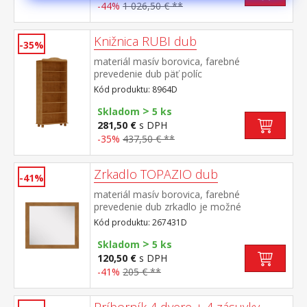
-44%
1 026,50 € **
Knižnica RUBI dub
-35%
materiál masív borovica, farebné
prevedenie dub päť políc
Kód produktu: 8964D
>
Skladom
5 ks
281,50 €
s DPH
-35%
437,50 € **
Zrkadlo TOPAZIO dub
-41%
materiál masív borovica, farebné
prevedenie dub zrkadlo je možné
kombinovať s nábytkom z radu TOPAZIO
Kód produktu: 267431D
dub a RUBI dub
>
Skladom
5 ks
120,50 €
s DPH
-41%
205 € **