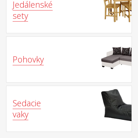
Jedálenské
sety
Pohovky
Sedacie
vaky