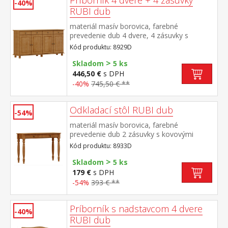
Príborník 4 dvere + 4 zásuvky
-40%
RUBI dub
materiál masív borovica, farebné
prevedenie dub 4 dvere, 4 zásuvky s
kovovými pojazdmi, 2 police
Kód produktu: 8929D
>
Skladom
5 ks
446,50 €
s DPH
-40%
745,50 € **
Odkladací stôl RUBI dub
-54%
materiál masív borovica, farebné
prevedenie dub 2 zásuvky s kovovými
pojazdmi
Kód produktu: 8933D
>
Skladom
5 ks
179 €
s DPH
-54%
393 € **
Príborník s nadstavcom 4 dvere
-40%
RUBI dub