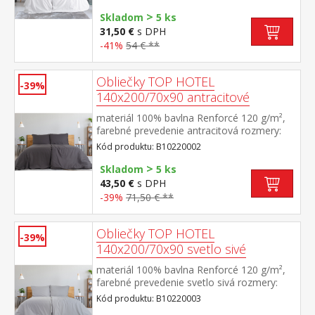
hotelový uzáver prateľné do 60 °C
>
Skladom
5 ks
31,50 €
s DPH
-41%
54 € **
Obliečky TOP HOTEL
-39%
140x200/70x90 antracitové
materiál 100% bavlna Renforcé 120 g/m²,
farebné prevedenie antracitová rozmery:
140 × 200 cm + 70 × 90 cm pevné, odolné,
Kód produktu: B10220002
stálofarebné, nezrážavá úprava, hotelový
>
uzáver prateľné do 60 °C
Skladom
5 ks
43,50 €
s DPH
-39%
71,50 € **
Obliečky TOP HOTEL
-39%
140x200/70x90 svetlo sivé
materiál 100% bavlna Renforcé 120 g/m²,
farebné prevedenie svetlo sivá rozmery:
140 × 200 cm + 70 × 90 cm pevné, odolné,
Kód produktu: B10220003
stálofarebné, nezrážavá úprava, hotelový