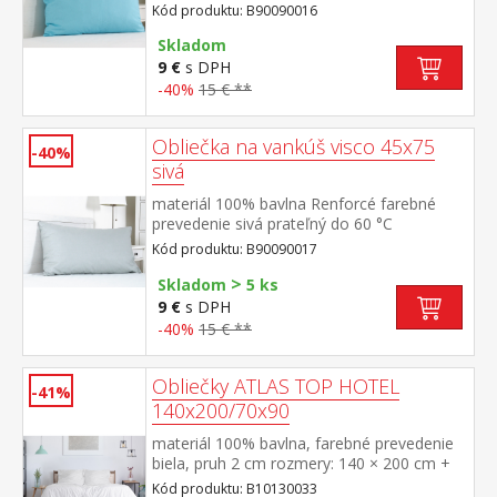
Kód produktu: B90090016
Skladom
9 €
s DPH
-40%
15 € **
Obliečka na vankúš visco 45x75
-40%
sivá
materiál 100% bavlna Renforcé farebné
prevedenie sivá prateľný do 60 °C
Kód produktu: B90090017
>
Skladom
5 ks
9 €
s DPH
-40%
15 € **
Obliečky ATLAS TOP HOTEL
-41%
140x200/70x90
materiál 100% bavlna, farebné prevedenie
biela, pruh 2 cm rozmery: 140 × 200 cm +
70 × 90 cm odolné, nezrážavá úprava,
Kód produktu: B10130033