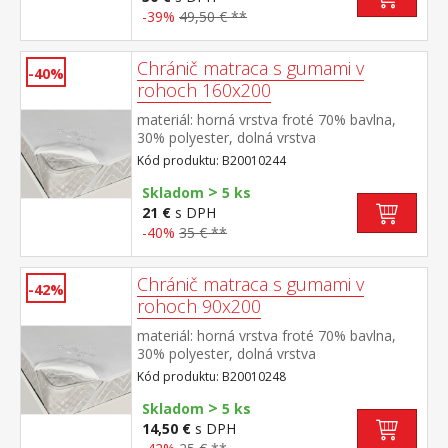
-39%
49,50 € **
Chránič matraca s gumami v
-40%
rohoch 160x200
materiál: horná vrstva froté 70% bavlna,
30% polyester, dolná vrstva
polyuretán farebné prevedenie biela v
Kód produktu: B20010244
rohoch všité gumy, prateľné do 60 °C
>
Skladom
5 ks
21 €
s DPH
-40%
35 € **
Chránič matraca s gumami v
-42%
rohoch 90x200
materiál: horná vrstva froté 70% bavlna,
30% polyester, dolná vrstva
polyuretán farebné prevedenie biela v
Kód produktu: B20010248
rohoch všité gumy, prateľné do 60 °C
>
Skladom
5 ks
14,50 €
s DPH