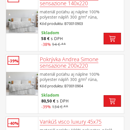
sensazione 140x220
materiál poťahu aj náplne 100%
polyester náplň 300 g/m² rúna,
termoregulačná elegantne prešitý poťah
Kód produktu: B70010903
Skladom
58 €
s DPH
-38%
94 € **
Pokrývka Andrea Simone
-39%
sensazione 200x220
materiál poťahu aj náplne 100%
polyester náplň 300 g/m² rúna,
termoregulačná elegantne prešitý poťah
Kód produktu: B70010904
Skladom
80,50 €
s DPH
-39%
134 € **
Vankúš visco luxury 45x75
-40%