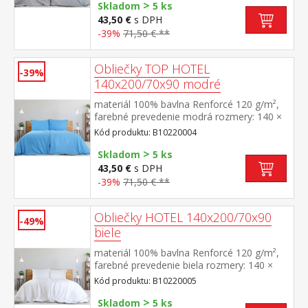
>
uzáver prateľné do 60 °C
Skladom
5 ks
43,50 €
s DPH
-39%
71,50 € **
Obliečky TOP HOTEL
-39%
140x200/70x90 modré
materiál 100% bavlna Renforcé 120 g/m²,
farebné prevedenie modrá rozmery: 140 ×
200 cm + 70 × 90 cm pevné, odolné,
Kód produktu: B10220004
stálofarebné, nezrážavá úprava, hotelový
>
uzáver prateľné do 60 °C
Skladom
5 ks
43,50 €
s DPH
-39%
71,50 € **
Obliečky HOTEL 140x200/70x90
-49%
biele
materiál 100% bavlna Renforcé 120 g/m²,
farebné prevedenie biela rozmery: 140 ×
200 cm + 70 × 90 cm pevné, odolné,
Kód produktu: B10220005
stálofarebné, nezrážavá úprava, hotelový
>
uzáver prateľné do 60 °C
Skladom
5 ks