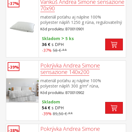
Vankúš Andrea Simone sensazione
-37%
70x90
materiál poťahu aj náplne 100%
polyester náplň 1250 g rúna, regulovateľný
obsah elegantne prešitý poťah na zips
Kód produktu: B70010901
>
Skladom
5 ks
36 €
s DPH
-37%
58 € **
Pokrývka Andrea Simone
-39%
sensazione 140x200
materiál poťahu aj náplne 100%
polyester náplň 300 g/m² rúna,
termoregulačná elegantne prešitý poťah
Kód produktu: B70010902
Skladom
54 €
s DPH
-39%
89,50 € **
Pokrývka Andrea Simone
-38%