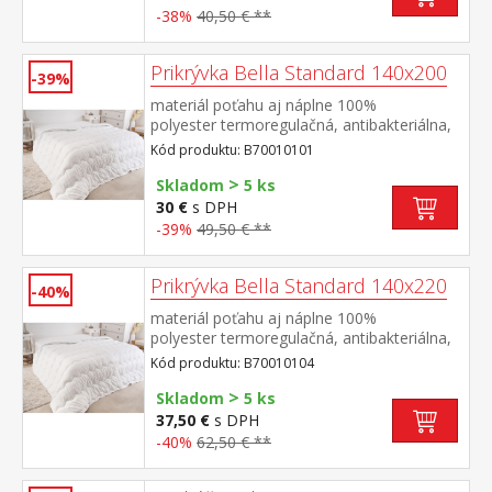
-38%
40,50 € **
Prikrývka Bella Standard 140x200
-39%
materiál poťahu aj náplne 100%
polyester termoregulačná, antibakteriálna,
vhodná pre alergikov elegantne
Kód produktu: B70010101
prešitá prateľná do 60 °C
>
Skladom
5 ks
30 €
s DPH
-39%
49,50 € **
Prikrývka Bella Standard 140x220
-40%
materiál poťahu aj náplne 100%
polyester termoregulačná, antibakteriálna,
vhodná pre alergikov elegantne
Kód produktu: B70010104
prešitá prateľná do 60 °C
>
Skladom
5 ks
37,50 €
s DPH
-40%
62,50 € **