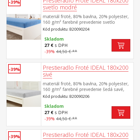
Prestieradlo Froté IDEAL 180x200
-39%
svetlo modré
materiál froté, 80% bavlna, 20% polyester,
160 g/m² farebné prevedenie svetlo
modrá savé, odolné, stálofarebné, obšité
Kód produktu: B20090204
gumou pre matrace do výšky 25
cm prateľné do 40 °C
Skladom
27 €
s DPH
-39%
44,50 € **
Prestieradlo Froté IDEAL 180x200
-39%
sivé
materiál froté, 80% bavlna, 20% polyester,
160 g/m² farebné prevedenie šedá savé,
odolné, stálofarebné, obšité gumou pre
Kód produktu: B20090206
matrace do výšky 25 cm prateľné do 40 °C
Skladom
27 €
s DPH
-39%
44,50 € **
Prestieradlo Froté IDEAL 180x200
-39%