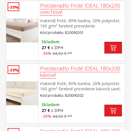
Prestieradlo Froté IDEAL 180x200
-39%
orechové
materiál froté, 80% bavlna, 20% polyester,
160 g/m² farebné prevedenie
orechová savé, odolné, stálofarebné,
Kód produktu: B20090201
obšité gumou pre matrace do výšky 25
cm prateľné do 40 °C
Skladom
27 €
s DPH
-39%
44,50 € **
Prestieradlo Froté IDEAL 180x200
-39%
kávové
materiál froté, 80% bavlna, 20% polyester,
160 g/m² farebné prevedenie kávová savé,
odolné, stálofarebné, obšité gumou pre
Kód produktu: B20090202
matrace do výšky 25 cm prateľné do 40 °C
Skladom
27 €
s DPH
-39%
44,50 € **