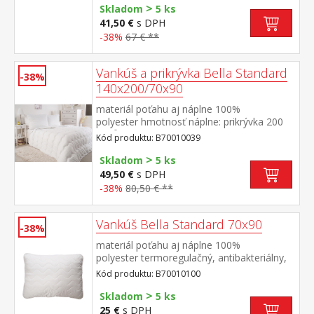
>
cm termoregulačné, antibakteriálne,
Skladom
5 ks
vhodné pre alergikov prikrývka je elegantne
41,50 €
s DPH
prešitá prateľné do 60 °C
-38%
67 € **
Vankúš a prikrývka Bella Standard
-38%
140x200/70x90
materiál poťahu aj náplne 100%
polyester hmotnosť náplne: prikrývka 200
g/m², vankúš: cca 1000 g rozmery: prikrývka
Kód produktu: B70010039
140 × 200 cm, vankúš 70 × 90
>
cm termoregulačné, antibakteriálne,
Skladom
5 ks
vhodné pre alergikov prikrývka aj vankúš sú
49,50 €
s DPH
elegantne prešité prateľné do 60 °C
-38%
80,50 € **
Vankúš Bella Standard 70x90
-38%
materiál poťahu aj náplne 100%
polyester termoregulačný, antibakteriálny,
vhodný pre alergikov elegantne
Kód produktu: B70010100
prešitý prateľný do 60 °C
>
Skladom
5 ks
25 €
s DPH