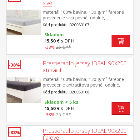
sivé
materiál 100% bavlna, 130 g/m² farebné
prevedenie sivá pevné, odolné,
stálofarebné, obšité gumou pre matrace do
Kód produktu: B20080107
výšky 25 cm prateľné do 60 °C
Skladom
15,50 €
s DPH
-38%
25 € **
Prestieradlo jersey IDEAL 90x200
-38%
antracit
materiál 100% bavlna, 130 g/m² farebné
prevedenie antracitová pevné, odolné,
stálofarebné, obšité gumou pre matrace do
Kód produktu: B20080108
výšky 25 cm prateľné do 60 °C
>
Skladom
5 ks
15,50 €
s DPH
-38%
25 € **
Prestieradlo jersey IDEAL 90x200
-38%
fialové