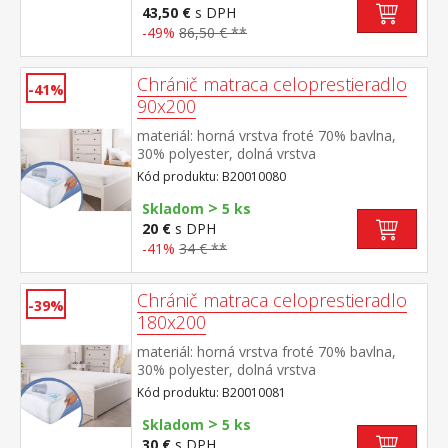
43,50 €
s DPH
-49%
86,50 € **
Chránič matraca celoprestieradlo
-41%
90x200
materiál: horná vrstva froté 70% bavlna,
30% polyester, dolná vrstva
polyuretán farebné prevedenie biela obšité
Kód produktu: B20010080
gumou, prateľné do 60 °C
>
Skladom
5 ks
20 €
s DPH
-41%
34 € **
Chránič matraca celoprestieradlo
-39%
180x200
materiál: horná vrstva froté 70% bavlna,
30% polyester, dolná vrstva
polyuretán farebné prevedenie biela obšité
Kód produktu: B20010081
gumou, prateľné do 60 °C
>
Skladom
5 ks
30 €
s DPH