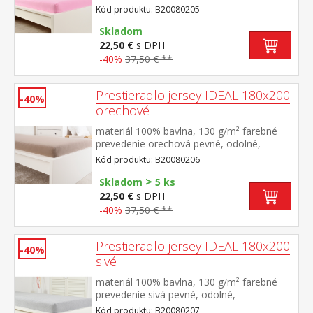
stálofarebné, obšité gumou pre matrace do
Kód produktu: B20080205
výšky 25 cm prateľné do 60 °C
Skladom
22,50 €
s DPH
-40%
37,50 € **
Prestieradlo jersey IDEAL 180x200
-40%
orechové
materiál 100% bavlna, 130 g/m² farebné
prevedenie orechová pevné, odolné,
stálofarebné, obšité gumou pre matrace do
Kód produktu: B20080206
výšky 25 cm prateľné do 60 °C
>
Skladom
5 ks
22,50 €
s DPH
-40%
37,50 € **
Prestieradlo jersey IDEAL 180x200
-40%
sivé
materiál 100% bavlna, 130 g/m² farebné
prevedenie sivá pevné, odolné,
stálofarebné, obšité gumou pre matrace do
Kód produktu: B20080207