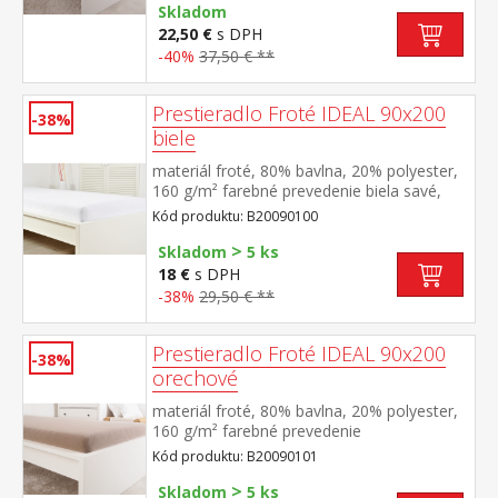
Skladom
22,50 €
s DPH
-40%
37,50 € **
Prestieradlo Froté IDEAL 90x200
-38%
biele
materiál froté, 80% bavlna, 20% polyester,
160 g/m² farebné prevedenie biela savé,
odolné, stálofarebné, obšité gumou pre
Kód produktu: B20090100
matrace do výšky 25 cm prateľné do 40 °C
>
Skladom
5 ks
18 €
s DPH
-38%
29,50 € **
Prestieradlo Froté IDEAL 90x200
-38%
orechové
materiál froté, 80% bavlna, 20% polyester,
160 g/m² farebné prevedenie
orechová savé, odolné, stálofarebné,
Kód produktu: B20090101
obšité gumou pre matrace do výšky 25
>
cm prateľné do 40 °C
Skladom
5 ks