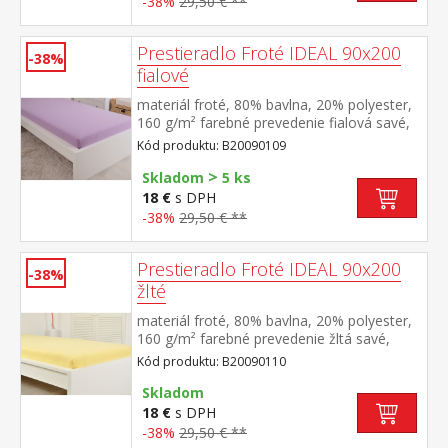
-38%
29,50 € **
Prestieradlo Froté IDEAL 90x200
-38%
fialové
materiál froté, 80% bavlna, 20% polyester,
160 g/m² farebné prevedenie fialová savé,
odolné, stálofarebné, obšité gumou pre
Kód produktu: B20090109
matrace do výšky 25 cm prateľné do 40 °C
>
Skladom
5 ks
18 €
s DPH
-38%
29,50 € **
Prestieradlo Froté IDEAL 90x200
-38%
žlté
materiál froté, 80% bavlna, 20% polyester,
160 g/m² farebné prevedenie žltá savé,
odolné, stálofarebné, obšité gumou pre
Kód produktu: B20090110
matrace do výšky 25 cm prateľné do 40 °C
Skladom
18 €
s DPH
-38%
29,50 € **