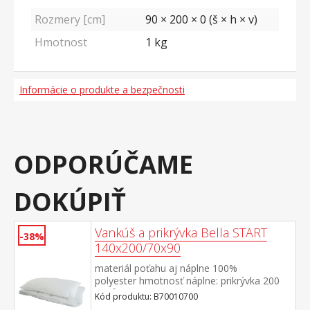
Rozmery [cm]
90 × 200 × 0 (š × h × v)
Hmotnost
1
kg
Informácie o produkte a bezpečnosti
ODPORÚČAME
DOKÚPIŤ
Vankúš a prikrývka Bella START
-38%
140x200/70x90
materiál poťahu aj náplne 100%
polyester hmotnosť náplne: prikrývka 200
g/m², vankúš: cca 850 g rozmery: prikrývka
Kód produktu: B70010700
140 × 200 cm, vankúš 70 × 90