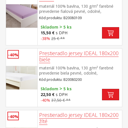
materiál 100% bavlna, 130 g/m² farebné
prevedenie fialová pevné, odolné,
stálofarebné, obšité gumou pre matrace do
Kód produktu: B20080109
výšky 25 cm prateľné do 60 °C
>
Skladom
5 ks
15,50 €
s DPH
-38%
25 € **
Prestieradlo jersey IDEAL 180x200
-40%
biele
materiál 100% bavlna, 130 g/m² farebné
prevedenie biela pevné, odolné,
stálofarebné, obšité gumou pre matrace do
Kód produktu: B20080200
výšky 25 cm prateľné do 60 °C
>
Skladom
5 ks
22,50 €
s DPH
-40%
37,50 € **
Prestieradlo jersey IDEAL 180x200
-40%
žlté