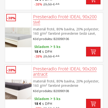
-38%
29,50 € **
Prestieradlo Froté IDEAL 90x200
-38%
sivé
materiál froté, 80% bavlna, 20% polyester,
160 g/m² farebné prevedenie šedá savé,
odolné, stálofarebné, obšité gumou pre
Kód produktu: B20090106
matrace do výšky 25 cm prateľné do 40 °C
>
Skladom
5 ks
18 €
s DPH
-38%
29,50 € **
Prestieradlo Froté IDEAL 90x200
-38%
antracit
materiál froté, 80% bavlna, 20% polyester,
160 g/m² farebné prevedenie
antracitová savé, odolné, stálofarebné,
Kód produktu: B20090108
obšité gumou pre matrace do výšky 25
>
cm prateľné do 40 °C
Skladom
5 ks
18 €
s DPH