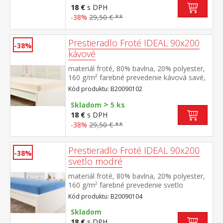
18 €
s DPH
-38%
29,50 € **
Prestieradlo Froté IDEAL 90x200
-38%
kávové
materiál froté, 80% bavlna, 20% polyester,
160 g/m² farebné prevedenie kávová savé,
odolné, stálofarebné, obšité gumou pre
Kód produktu: B20090102
matrace do výšky 25 cm prateľné do 40 °C
>
Skladom
5 ks
18 €
s DPH
-38%
29,50 € **
Prestieradlo Froté IDEAL 90x200
-38%
svetlo modré
materiál froté, 80% bavlna, 20% polyester,
160 g/m² farebné prevedenie svetlo
modrá savé, odolné, stálofarebné, obšité
Kód produktu: B20090104
gumou pre matrace do výšky 25
cm prateľné do 40 °C
Skladom
18 €
s DPH