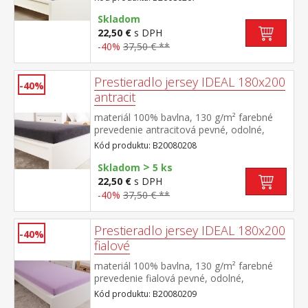
výšky 25 cm prateľné do 60 °C
Skladom
22,50 €
s DPH
-40%
37,50 € **
Prestieradlo jersey IDEAL 180x200
-40%
antracit
materiál 100% bavlna, 130 g/m² farebné
prevedenie antracitová pevné, odolné,
stálofarebné, obšité gumou pre matrace do
Kód produktu: B20080208
výšky 25 cm prateľné do 60 °C
>
Skladom
5 ks
22,50 €
s DPH
-40%
37,50 € **
Prestieradlo jersey IDEAL 180x200
-40%
fialové
materiál 100% bavlna, 130 g/m² farebné
prevedenie fialová pevné, odolné,
stálofarebné, obšité gumou pre matrace do
Kód produktu: B20080209
výšky 25 cm prateľné do 60 °C