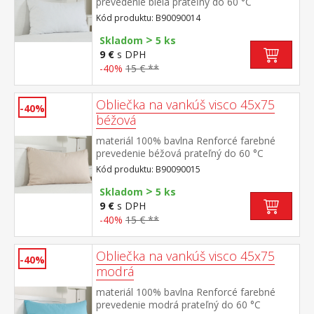
prevedenie biela prateľný do 60 °C
Kód produktu: B90090014
>
Skladom
5 ks
9 €
s DPH
-40%
15 € **
Obliečka na vankúš visco 45x75
-40%
béžová
materiál 100% bavlna Renforcé farebné
prevedenie béžová prateľný do 60 °C
Kód produktu: B90090015
>
Skladom
5 ks
9 €
s DPH
-40%
15 € **
Obliečka na vankúš visco 45x75
-40%
modrá
materiál 100% bavlna Renforcé farebné
prevedenie modrá prateľný do 60 °C