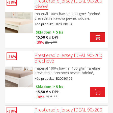
Prestieradlo jersey IDEAL 90x200
-38%
kávové
materiál 100% bavlna, 130 g/m² farebné
prevedenie kávová pevné, odolné,
stálofarebné, obšité gumou pre matrace do
Kód produktu: B20080104
výšky 25 cm prateľné do 60 °C
>
Skladom
5 ks
15,50 €
s DPH
-38%
25 € **
Prestieradlo jersey IDEAL 90x200
-38%
orechové
materiál 100% bavlna, 130 g/m² farebné
prevedenie orechová pevné, odolné,
stálofarebné, obšité gumou pre matrace do
Kód produktu: B20080106
výšky 25 cm prateľné do 60 °C
>
Skladom
5 ks
15,50 €
s DPH
-38%
25 € **
Prestieradlo jersey IDEAL 90x200
-38%