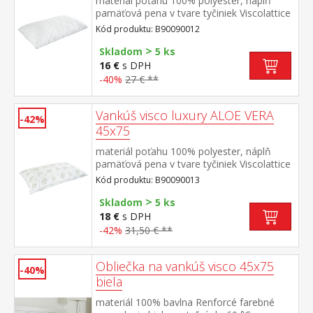
materiál poťahu 100% polyester, náplň
pamäťová pena v tvare tyčiniek Viscolattice
MEMORY termosenzitívny, tvarová pamäť,
Kód produktu: B90090012
elegantne prešitý poťah prateľný do 30 °C
>
Skladom
5 ks
16 €
s DPH
-40%
27 € **
Vankúš visco luxury ALOE VERA
-42%
45x75
materiál poťahu 100% polyester, náplň
pamäťová pena v tvare tyčiniek Viscolattice
MEMORY termosenzitívny, tvarová pamäť,
Kód produktu: B90090013
elegantne prešitý poťah s ALOE
>
VERA prateľný do 30 °C
Skladom
5 ks
18 €
s DPH
-42%
31,50 € **
Obliečka na vankúš visco 45x75
-40%
biela
materiál 100% bavlna Renforcé farebné