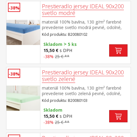
Prestieradlo jersey IDEAL 90x200
-38%
svetlo modré
materiál 100% bavlna, 130 g/m² farebné
prevedenie svetlo modrá pevné, odolné,
stálofarebné, obšité gumou pre matrace do
Kód produktu: B20080102
výšky 25 cm prateľné do 60 °C
>
Skladom
5 ks
15,50 €
s DPH
-38%
25 € **
Prestieradlo jersey IDEAL 90x200
-38%
svetlo zelené
materiál 100% bavlna, 130 g/m² farebné
prevedenie svetlo zelená pevné, odolné,
stálofarebné, obšité gumou pre matrace do
Kód produktu: B20080103
výšky 25 cm prateľné do 60 °C
Skladom
15,50 €
s DPH
-38%
25 € **