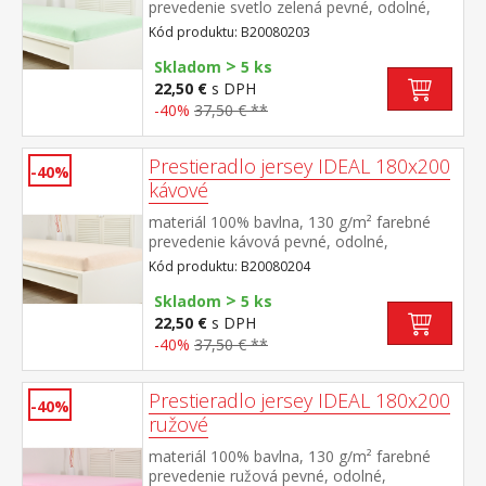
prevedenie svetlo zelená pevné, odolné,
stálofarebné, obšité gumou pre matrace do
Kód produktu: B20080203
výšky 25 cm prateľné do 60 °C
>
Skladom
5 ks
22,50 €
s DPH
-40%
37,50 € **
Prestieradlo jersey IDEAL 180x200
-40%
kávové
materiál 100% bavlna, 130 g/m² farebné
prevedenie kávová pevné, odolné,
stálofarebné, obšité gumou pre matrace do
Kód produktu: B20080204
výšky 25 cm prateľné do 60 °C
>
Skladom
5 ks
22,50 €
s DPH
-40%
37,50 € **
Prestieradlo jersey IDEAL 180x200
-40%
ružové
materiál 100% bavlna, 130 g/m² farebné
prevedenie ružová pevné, odolné,