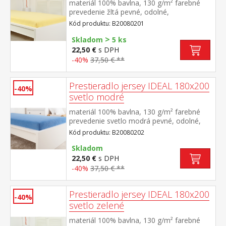
materiál 100% bavlna, 130 g/m² farebné
prevedenie žltá pevné, odolné,
stálofarebné, obšité gumou pre matrace do
Kód produktu: B20080201
výšky 25 cm prateľné do 60 °C
>
Skladom
5 ks
22,50 €
s DPH
-40%
37,50 € **
Prestieradlo jersey IDEAL 180x200
-40%
svetlo modré
materiál 100% bavlna, 130 g/m² farebné
prevedenie svetlo modrá pevné, odolné,
stálofarebné, obšité gumou pre matrace do
Kód produktu: B20080202
výšky 25 cm prateľné do 60 °C
Skladom
22,50 €
s DPH
-40%
37,50 € **
Prestieradlo jersey IDEAL 180x200
-40%
svetlo zelené
materiál 100% bavlna, 130 g/m² farebné