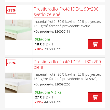
Prestieradlo Froté IDEAL 90x200
-38%
svetlo zelené
materiál froté, 80% bavlna, 20% polyester,
160 g/m² farebné prevedenie svetlo
zelená savé, odolné, stálofarebné, obšité
Kód produktu: B20090111
gumou pre matrace do výšky 25
cm prateľné do 40 °C
Skladom
18 €
s DPH
-38%
29,50 € **
Prestieradlo Froté IDEAL 180x200
-39%
biele
materiál froté, 80% bavlna, 20% polyester,
160 g/m² farebné prevedenie biela savé,
odolné, stálofarebné, obšité gumou pre
Kód produktu: B20090200
matrace do výšky 25 cm prateľné do 40 °C
>
Skladom
5 ks
27 €
s DPH
-39%
44,50 € **