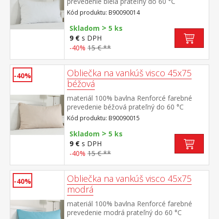
prevedenie biela prateľný do 60 °C
Kód produktu: B90090014
>
Skladom
5 ks
9 €
s DPH
-40%
15 € **
Obliečka na vankúš visco 45x75
-40%
béžová
materiál 100% bavlna Renforcé farebné
prevedenie béžová prateľný do 60 °C
Kód produktu: B90090015
>
Skladom
5 ks
9 €
s DPH
-40%
15 € **
Obliečka na vankúš visco 45x75
-40%
modrá
materiál 100% bavlna Renforcé farebné
prevedenie modrá prateľný do 60 °C