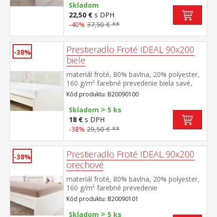
Skladom
22,50 €
s DPH
-40%
37,50 € **
Prestieradlo Froté IDEAL 90x200
-38%
biele
materiál froté, 80% bavlna, 20% polyester,
160 g/m² farebné prevedenie biela savé,
odolné, stálofarebné, obšité gumou pre
Kód produktu: B20090100
matrace do výšky 25 cm prateľné do 40 °C
>
Skladom
5 ks
18 €
s DPH
-38%
29,50 € **
Prestieradlo Froté IDEAL 90x200
-38%
orechové
materiál froté, 80% bavlna, 20% polyester,
160 g/m² farebné prevedenie
orechová savé, odolné, stálofarebné,
Kód produktu: B20090101
obšité gumou pre matrace do výšky 25
>
cm prateľné do 40 °C
Skladom
5 ks