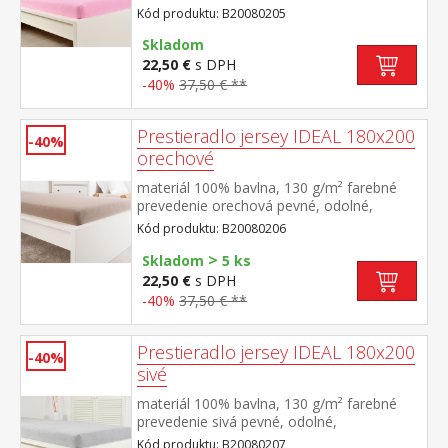
stálofarebné, obšité gumou pre matrace do
Kód produktu: B20080205
výšky 25 cm prateľné do 60 °C
Skladom
22,50 €
s DPH
-40%
37,50 € **
Prestieradlo jersey IDEAL 180x200
-40%
orechové
materiál 100% bavlna, 130 g/m² farebné
prevedenie orechová pevné, odolné,
stálofarebné, obšité gumou pre matrace do
Kód produktu: B20080206
výšky 25 cm prateľné do 60 °C
>
Skladom
5 ks
22,50 €
s DPH
-40%
37,50 € **
Prestieradlo jersey IDEAL 180x200
-40%
sivé
materiál 100% bavlna, 130 g/m² farebné
prevedenie sivá pevné, odolné,
stálofarebné, obšité gumou pre matrace do
Kód produktu: B20080207