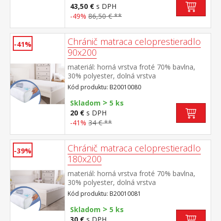
43,50 €
s DPH
-49%
86,50 € **
Chránič matraca celoprestieradlo
-41%
90x200
materiál: horná vrstva froté 70% bavlna,
30% polyester, dolná vrstva
polyuretán farebné prevedenie biela obšité
Kód produktu: B20010080
gumou, prateľné do 60 °C
>
Skladom
5 ks
20 €
s DPH
-41%
34 € **
Chránič matraca celoprestieradlo
-39%
180x200
materiál: horná vrstva froté 70% bavlna,
30% polyester, dolná vrstva
polyuretán farebné prevedenie biela obšité
Kód produktu: B20010081
gumou, prateľné do 60 °C
>
Skladom
5 ks
30 €
s DPH