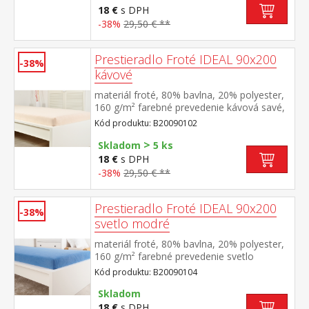
18 €
s DPH
-38%
29,50 € **
Prestieradlo Froté IDEAL 90x200
-38%
kávové
materiál froté, 80% bavlna, 20% polyester,
160 g/m² farebné prevedenie kávová savé,
odolné, stálofarebné, obšité gumou pre
Kód produktu: B20090102
matrace do výšky 25 cm prateľné do 40 °C
>
Skladom
5 ks
18 €
s DPH
-38%
29,50 € **
Prestieradlo Froté IDEAL 90x200
-38%
svetlo modré
materiál froté, 80% bavlna, 20% polyester,
160 g/m² farebné prevedenie svetlo
modrá savé, odolné, stálofarebné, obšité
Kód produktu: B20090104
gumou pre matrace do výšky 25
cm prateľné do 40 °C
Skladom
18 €
s DPH