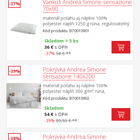
Vankúš Andrea Simone sensazione
-37%
70x90
materiál poťahu aj náplne 100%
polyester náplň 1250 g rúna, regulovateľný
obsah elegantne prešitý poťah na zips
Kód produktu: B70010901
>
Skladom
5 ks
36 €
s DPH
-37%
58 € **
Pokrývka Andrea Simone
-39%
sensazione 140x200
materiál poťahu aj náplne 100%
polyester náplň 300 g/m² rúna,
termoregulačná elegantne prešitý poťah
Kód produktu: B70010902
Skladom
54 €
s DPH
-39%
89,50 € **
Pokrývka Andrea Simone
-38%