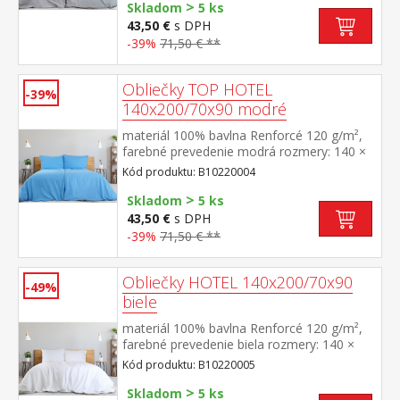
>
uzáver prateľné do 60 °C
Skladom
5 ks
43,50 €
s DPH
-39%
71,50 € **
Obliečky TOP HOTEL
-39%
140x200/70x90 modré
materiál 100% bavlna Renforcé 120 g/m²,
farebné prevedenie modrá rozmery: 140 ×
200 cm + 70 × 90 cm pevné, odolné,
Kód produktu: B10220004
stálofarebné, nezrážavá úprava, hotelový
>
uzáver prateľné do 60 °C
Skladom
5 ks
43,50 €
s DPH
-39%
71,50 € **
Obliečky HOTEL 140x200/70x90
-49%
biele
materiál 100% bavlna Renforcé 120 g/m²,
farebné prevedenie biela rozmery: 140 ×
200 cm + 70 × 90 cm pevné, odolné,
Kód produktu: B10220005
stálofarebné, nezrážavá úprava, hotelový
>
uzáver prateľné do 60 °C
Skladom
5 ks