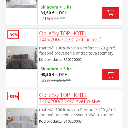
hotelový uzáver prateľné do 60 °C
>
Skladom
5 ks
31,50 €
s DPH
-41%
54 € **
Obliečky TOP HOTEL
-39%
140x200/70x90 antracitové
materiál 100% bavlna Renforcé 120 g/m²,
farebné prevedenie antracitová rozmery:
140 × 200 cm + 70 × 90 cm pevné, odolné,
Kód produktu: B10220002
stálofarebné, nezrážavá úprava, hotelový
>
uzáver prateľné do 60 °C
Skladom
5 ks
43,50 €
s DPH
-39%
71,50 € **
Obliečky TOP HOTEL
-39%
140x200/70x90 svetlo sivé
materiál 100% bavlna Renforcé 120 g/m²,
farebné prevedenie svetlo sivá rozmery:
140 × 200 cm + 70 × 90 cm pevné, odolné,
Kód produktu: B10220003
stálofarebné, nezrážavá úprava, hotelový