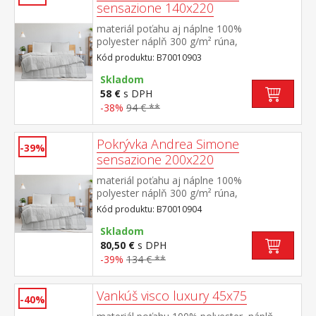
sensazione 140x220
materiál poťahu aj náplne 100%
polyester náplň 300 g/m² rúna,
termoregulačná elegantne prešitý poťah
Kód produktu: B70010903
Skladom
58 €
s DPH
-38%
94 € **
Pokrývka Andrea Simone
-39%
sensazione 200x220
materiál poťahu aj náplne 100%
polyester náplň 300 g/m² rúna,
termoregulačná elegantne prešitý poťah
Kód produktu: B70010904
Skladom
80,50 €
s DPH
-39%
134 € **
Vankúš visco luxury 45x75
-40%