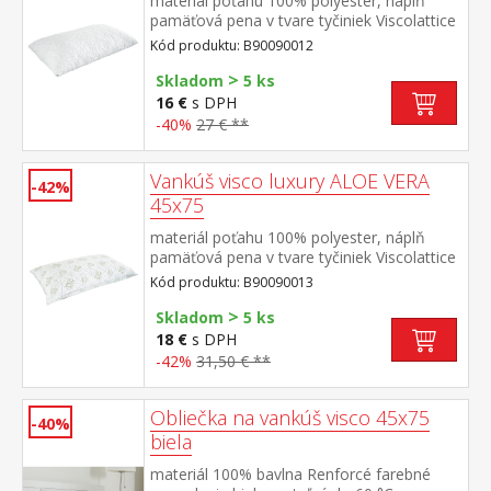
materiál poťahu 100% polyester, náplň
pamäťová pena v tvare tyčiniek Viscolattice
MEMORY termosenzitívny, tvarová pamäť,
Kód produktu: B90090012
elegantne prešitý poťah prateľný do 30 °C
>
Skladom
5 ks
16 €
s DPH
-40%
27 € **
Vankúš visco luxury ALOE VERA
-42%
45x75
materiál poťahu 100% polyester, náplň
pamäťová pena v tvare tyčiniek Viscolattice
MEMORY termosenzitívny, tvarová pamäť,
Kód produktu: B90090013
elegantne prešitý poťah s ALOE
>
VERA prateľný do 30 °C
Skladom
5 ks
18 €
s DPH
-42%
31,50 € **
Obliečka na vankúš visco 45x75
-40%
biela
materiál 100% bavlna Renforcé farebné