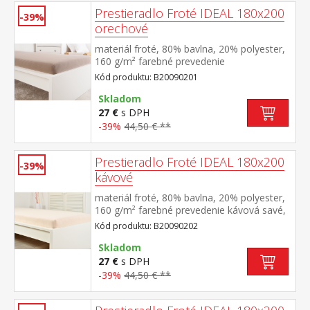
Prestieradlo Froté IDEAL 180x200
-39%
orechové
materiál froté, 80% bavlna, 20% polyester,
160 g/m² farebné prevedenie
orechová savé, odolné, stálofarebné,
Kód produktu: B20090201
obšité gumou pre matrace do výšky 25
cm prateľné do 40 °C
Skladom
27 €
s DPH
-39%
44,50 € **
Prestieradlo Froté IDEAL 180x200
-39%
kávové
materiál froté, 80% bavlna, 20% polyester,
160 g/m² farebné prevedenie kávová savé,
odolné, stálofarebné, obšité gumou pre
Kód produktu: B20090202
matrace do výšky 25 cm prateľné do 40 °C
Skladom
27 €
s DPH
-39%
44,50 € **