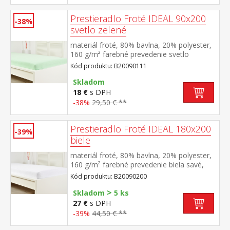
Prestieradlo Froté IDEAL 90x200
-38%
svetlo zelené
materiál froté, 80% bavlna, 20% polyester,
160 g/m² farebné prevedenie svetlo
zelená savé, odolné, stálofarebné, obšité
Kód produktu: B20090111
gumou pre matrace do výšky 25
cm prateľné do 40 °C
Skladom
18 €
s DPH
-38%
29,50 € **
Prestieradlo Froté IDEAL 180x200
-39%
biele
materiál froté, 80% bavlna, 20% polyester,
160 g/m² farebné prevedenie biela savé,
odolné, stálofarebné, obšité gumou pre
Kód produktu: B20090200
matrace do výšky 25 cm prateľné do 40 °C
>
Skladom
5 ks
27 €
s DPH
-39%
44,50 € **