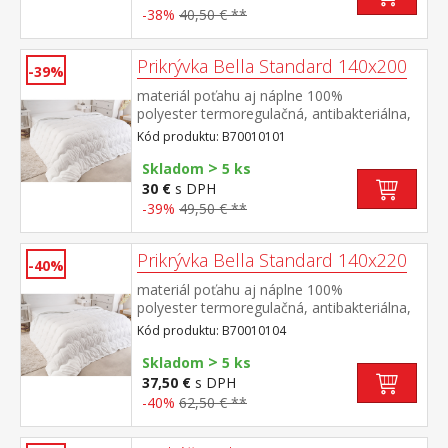
-38%
40,50 € **
Prikrývka Bella Standard 140x200
-39%
materiál poťahu aj náplne 100%
polyester termoregulačná, antibakteriálna,
vhodná pre alergikov elegantne
Kód produktu: B70010101
prešitá prateľná do 60 °C
>
Skladom
5 ks
30 €
s DPH
-39%
49,50 € **
Prikrývka Bella Standard 140x220
-40%
materiál poťahu aj náplne 100%
polyester termoregulačná, antibakteriálna,
vhodná pre alergikov elegantne
Kód produktu: B70010104
prešitá prateľná do 60 °C
>
Skladom
5 ks
37,50 €
s DPH
-40%
62,50 € **