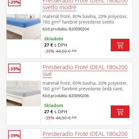
Prestieradlo Froté IDEAL 180x200
-39%
svetlo modré
materiál froté, 80% bavlna, 20% polyester,
160 g/m² farebné prevedenie svetlo
modrá savé, odolné, stálofarebné, obšité
Kód produktu: B20090204
gumou pre matrace do výšky 25
cm prateľné do 40 °C
Skladom
27 €
s DPH
-39%
44,50 € **
Prestieradlo Froté IDEAL 180x200
-39%
sivé
materiál froté, 80% bavlna, 20% polyester,
160 g/m² farebné prevedenie šedá savé,
odolné, stálofarebné, obšité gumou pre
Kód produktu: B20090206
matrace do výšky 25 cm prateľné do 40 °C
Skladom
27 €
s DPH
-39%
44,50 € **
Prestieradlo Froté IDEAL 180x200
-39%