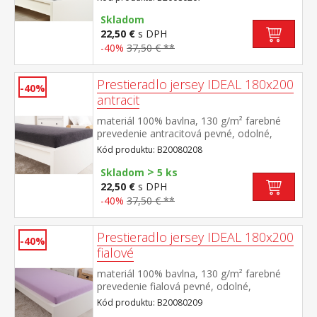
výšky 25 cm prateľné do 60 °C
Skladom
22,50 €
s DPH
-40%
37,50 € **
Prestieradlo jersey IDEAL 180x200
-40%
antracit
materiál 100% bavlna, 130 g/m² farebné
prevedenie antracitová pevné, odolné,
stálofarebné, obšité gumou pre matrace do
Kód produktu: B20080208
výšky 25 cm prateľné do 60 °C
>
Skladom
5 ks
22,50 €
s DPH
-40%
37,50 € **
Prestieradlo jersey IDEAL 180x200
-40%
fialové
materiál 100% bavlna, 130 g/m² farebné
prevedenie fialová pevné, odolné,
stálofarebné, obšité gumou pre matrace do
Kód produktu: B20080209
výšky 25 cm prateľné do 60 °C