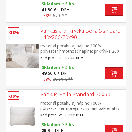
>
cm termoregulačné, antibakteriálne,
Skladom
5 ks
vhodné pre alergikov prikrývka je elegantne
41,50 €
s DPH
prešitá prateľné do 60 °C
-38%
67 € **
Vankúš a prikrývka Bella Standard
-38%
140x200/70x90
materiál poťahu aj náplne 100%
polyester hmotnosť náplne: prikrývka 200
g/m², vankúš: cca 1000 g rozmery: prikrývka
Kód produktu: B70010039
140 × 200 cm, vankúš 70 × 90
>
cm termoregulačné, antibakteriálne,
Skladom
5 ks
vhodné pre alergikov prikrývka aj vankúš sú
49,50 €
s DPH
elegantne prešité prateľné do 60 °C
-38%
80,50 € **
Vankúš Bella Standard 70x90
-38%
materiál poťahu aj náplne 100%
polyester termoregulačný, antibakteriálny,
vhodný pre alergikov elegantne
Kód produktu: B70010100
prešitý prateľný do 60 °C
>
Skladom
5 ks
25 €
s DPH