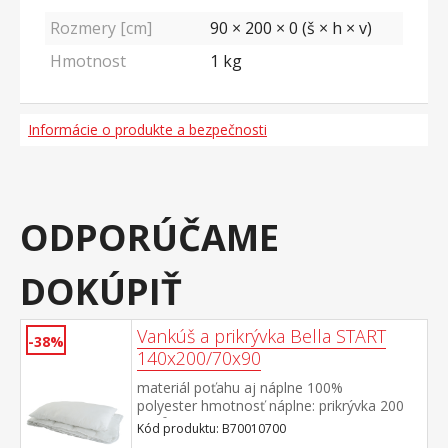
Rozmery [cm]
90 × 200 × 0 (š × h × v)
Hmotnost
1
kg
Informácie o produkte a bezpečnosti
ODPORÚČAME
DOKÚPIŤ
Vankúš a prikrývka Bella START
-38%
140x200/70x90
materiál poťahu aj náplne 100%
polyester hmotnosť náplne: prikrývka 200
g/m², vankúš: cca 850 g rozmery: prikrývka
Kód produktu: B70010700
140 × 200 cm, vankúš 70 × 90