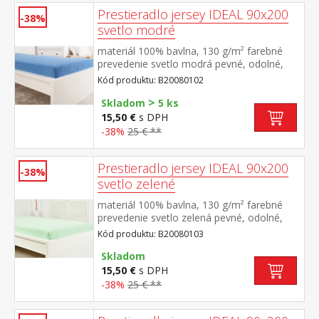
Prestieradlo jersey IDEAL 90x200
-38%
svetlo modré
materiál 100% bavlna, 130 g/m² farebné
prevedenie svetlo modrá pevné, odolné,
stálofarebné, obšité gumou pre matrace do
Kód produktu: B20080102
výšky 25 cm prateľné do 60 °C
>
Skladom
5 ks
15,50 €
s DPH
-38%
25 € **
Prestieradlo jersey IDEAL 90x200
-38%
svetlo zelené
materiál 100% bavlna, 130 g/m² farebné
prevedenie svetlo zelená pevné, odolné,
stálofarebné, obšité gumou pre matrace do
Kód produktu: B20080103
výšky 25 cm prateľné do 60 °C
Skladom
15,50 €
s DPH
-38%
25 € **