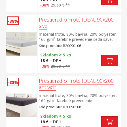
-38%
29,50 € **
Prestieradlo Froté IDEAL 90x200
-38%
sivé
materiál froté, 80% bavlna, 20% polyester,
160 g/m² farebné prevedenie šedá savé,
odolné, stálofarebné, obšité gumou pre
Kód produktu: B20090106
matrace do výšky 25 cm prateľné do 40 °C
>
Skladom
5 ks
18 €
s DPH
-38%
29,50 € **
Prestieradlo Froté IDEAL 90x200
-38%
antracit
materiál froté, 80% bavlna, 20% polyester,
160 g/m² farebné prevedenie
antracitová savé, odolné, stálofarebné,
Kód produktu: B20090108
obšité gumou pre matrace do výšky 25
>
cm prateľné do 40 °C
Skladom
5 ks
18 €
s DPH