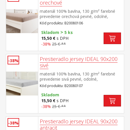
orechové
materiál 100% bavlna, 130 g/m² farebné
prevedenie orechová pevné, odolné,
stálofarebné, obšité gumou pre matrace do
Kód produktu: B20080106
výšky 25 cm prateľné do 60 °C
>
Skladom
5 ks
15,50 €
s DPH
-38%
25 € **
Prestieradlo jersey IDEAL 90x200
-38%
sivé
materiál 100% bavlna, 130 g/m² farebné
prevedenie sivá pevné, odolné,
stálofarebné, obšité gumou pre matrace do
Kód produktu: B20080107
výšky 25 cm prateľné do 60 °C
Skladom
15,50 €
s DPH
-38%
25 € **
Prestieradlo jersey IDEAL 90x200
-38%
antracit