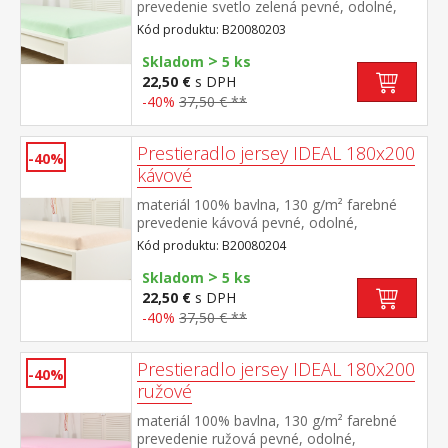
prevedenie svetlo zelená pevné, odolné,
stálofarebné, obšité gumou pre matrace do
Kód produktu: B20080203
výšky 25 cm prateľné do 60 °C
>
Skladom
5 ks
22,50 €
s DPH
-40%
37,50 € **
Prestieradlo jersey IDEAL 180x200
-40%
kávové
materiál 100% bavlna, 130 g/m² farebné
prevedenie kávová pevné, odolné,
stálofarebné, obšité gumou pre matrace do
Kód produktu: B20080204
výšky 25 cm prateľné do 60 °C
>
Skladom
5 ks
22,50 €
s DPH
-40%
37,50 € **
Prestieradlo jersey IDEAL 180x200
-40%
ružové
materiál 100% bavlna, 130 g/m² farebné
prevedenie ružová pevné, odolné,