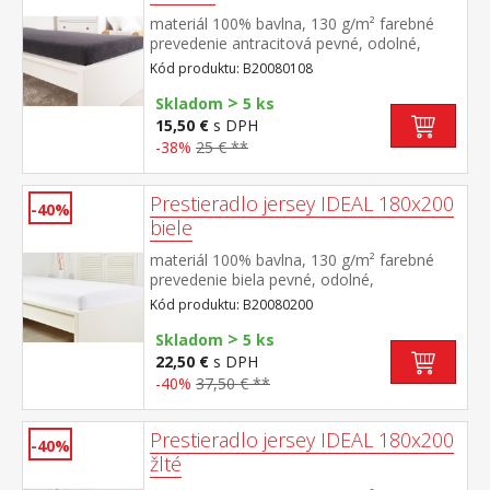
materiál 100% bavlna, 130 g/m² farebné
prevedenie antracitová pevné, odolné,
stálofarebné, obšité gumou pre matrace do
Kód produktu: B20080108
výšky 25 cm prateľné do 60 °C
>
Skladom
5 ks
15,50 €
s DPH
-38%
25 € **
Prestieradlo jersey IDEAL 180x200
-40%
biele
materiál 100% bavlna, 130 g/m² farebné
prevedenie biela pevné, odolné,
stálofarebné, obšité gumou pre matrace do
Kód produktu: B20080200
výšky 25 cm prateľné do 60 °C
>
Skladom
5 ks
22,50 €
s DPH
-40%
37,50 € **
Prestieradlo jersey IDEAL 180x200
-40%
žlté