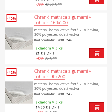
-39%
49,50 € **
Chránič matraca s gumami v
-40%
rohoch 160x200
materiál: horná vrstva froté 70% bavlna,
30% polyester, dolná vrstva
polyuretán farebné prevedenie biela v
Kód produktu: B20010244
rohoch všité gumy, prateľné do 60 °C
>
Skladom
5 ks
21 €
s DPH
-40%
35 € **
Chránič matraca s gumami v
-42%
rohoch 90x200
materiál: horná vrstva froté 70% bavlna,
30% polyester, dolná vrstva
polyuretán farebné prevedenie biela v
Kód produktu: B20010248
rohoch všité gumy, prateľné do 60 °C
>
Skladom
5 ks
14,50 €
s DPH