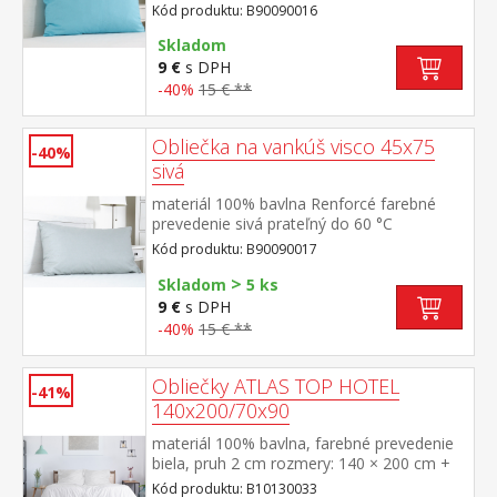
Kód produktu: B90090016
Skladom
9 €
s DPH
-40%
15 € **
Obliečka na vankúš visco 45x75
-40%
sivá
materiál 100% bavlna Renforcé farebné
prevedenie sivá prateľný do 60 °C
Kód produktu: B90090017
>
Skladom
5 ks
9 €
s DPH
-40%
15 € **
Obliečky ATLAS TOP HOTEL
-41%
140x200/70x90
materiál 100% bavlna, farebné prevedenie
biela, pruh 2 cm rozmery: 140 × 200 cm +
70 × 90 cm odolné, nezrážavá úprava,
Kód produktu: B10130033