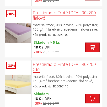
-38%
29,50 € **
Prestieradlo Froté IDEAL 90x200
-38%
fialové
materiál froté, 80% bavlna, 20% polyester,
160 g/m² farebné prevedenie fialová savé,
odolné, stálofarebné, obšité gumou pre
Kód produktu: B20090109
matrace do výšky 25 cm prateľné do 40 °C
>
Skladom
5 ks
18 €
s DPH
-38%
29,50 € **
Prestieradlo Froté IDEAL 90x200
-38%
žlté
materiál froté, 80% bavlna, 20% polyester,
160 g/m² farebné prevedenie žltá savé,
odolné, stálofarebné, obšité gumou pre
Kód produktu: B20090110
matrace do výšky 25 cm prateľné do 40 °C
Skladom
18 €
s DPH
-38%
29,50 € **