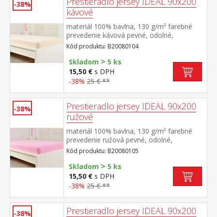
Prestieradlo jersey IDEAL 90x200
-38%
kávové
materiál 100% bavlna, 130 g/m² farebné
prevedenie kávová pevné, odolné,
stálofarebné, obšité gumou pre matrace do
Kód produktu: B20080104
výšky 25 cm prateľné do 60 °C
>
Skladom
5 ks
15,50 €
s DPH
-38%
25 € **
Prestieradlo jersey IDEAL 90x200
-38%
ružové
materiál 100% bavlna, 130 g/m² farebné
prevedenie ružová pevné, odolné,
stálofarebné, obšité gumou pre matrace do
Kód produktu: B20080105
výšky 25 cm prateľné do 60 °C
>
Skladom
5 ks
15,50 €
s DPH
-38%
25 € **
Prestieradlo jersey IDEAL 90x200
-38%