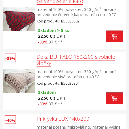
červenozelené káro
materiál 100% polyester, 360 g/m² farebné
prevedenie červené káro prateľná do 40 °C
Kód produktu: B50030802
>
Skladom
5 ks
22,50 €
s DPH
-39%
37 € **
Deka BUFFALO 150x200 sivobiele
-39%
vločky
materiál 100% polyester, 360 g/m² farebné
prevedenie sivá prateľná do 40 °C
Kód produktu: B50030804
Skladom
22,50 €
s DPH
-39%
37 € **
Prikrývka LUX 140x200
-40%
materiál poťahu mikrovlákno, materiál výplne