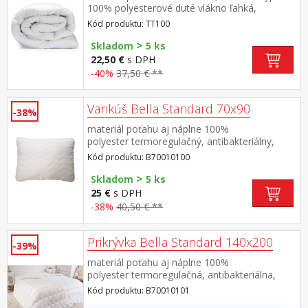
100% polyesterové duté vlákno ľahká,
priedušná a mäkká, prateľná do 60 °C produkt
Kód produktu: TT100
je vákuovo balený, do pôvodného tvaru sa
>
vráti do 2 hodín po vybalení
Skladom
5 ks
22,50 €
s DPH
-40%
37,50 € **
Vankúš Bella Standard 70x90
-38%
materiál poťahu aj náplne 100%
polyester termoregulačný, antibakteriálny,
vhodný pre alergikov elegantne
Kód produktu: B70010100
prešitý prateľný do 60 °C
>
Skladom
5 ks
25 €
s DPH
-38%
40,50 € **
Prikrývka Bella Standard 140x200
-39%
materiál poťahu aj náplne 100%
polyester termoregulačná, antibakteriálna,
vhodná pre alergikov elegantne
Kód produktu: B70010101
prešitá prateľná do 60 °C