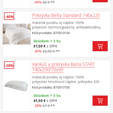
-40%
60 € **
Prikrývka Bella Standard 140x220
-40%
materiál poťahu aj náplne 100%
polyester termoregulačná, antibakteriálna,
vhodná pre alergikov elegantne
Kód produktu: B70010104
prešitá prateľná do 60 °C
>
Skladom
5 ks
37,50 €
s DPH
-40%
62,50 € **
Vankúš a prikrývka Bella START
-38%
140x200/70x90
materiál poťahu aj náplne 100%
polyester hmotnosť náplne: prikrývka 200
g/m², vankúš: cca 850 g rozmery: prikrývka 140
Kód produktu: B70010700
× 200 cm, vankúš 70 × 90 cm termoregulačné,
>
antibakteriálne, vhodné pre alergikov prikrývka
Skladom
5 ks
je elegantne prešitá prateľné do 60 °C
41,50 €
s DPH
-38%
67 € **