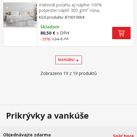
materiál poťahu aj náplne 100%
polyester náplň 300 g/m² rúna,
termoregulačná elegantne prešitý poťah
Kód produktu: B70010904
Skladom
80,50 €
s DPH
-39%
134 € **
NAHORU ▲
Zobrazeno 19 z 19 produktů
Prikrývky a vankúše
Objednávajte zdarma
Späť hore