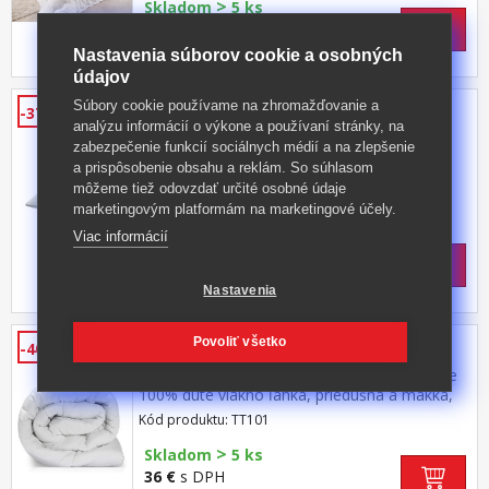
>
Skladom
5 ks
30 €
s DPH
-39%
49,50 € **
Nastavenia súborov cookie a osobných
údajov
Vankúš Andrea Simone sensazione
Súbory cookie používame na zhromažďovanie a
-37%
analýzu informácií o výkone a používaní stránky, na
70x90
zabezpečenie funkcií sociálnych médií a na zlepšenie
materiál poťahu aj náplne 100%
a prispôsobenie obsahu a reklám. So súhlasom
polyester náplň 1250 g rúna, regulovateľný
môžeme tiež odovzdať určité osobné údaje
obsah elegantne prešitý poťah na zips
Kód produktu: B70010901
marketingovým platformám na marketingové účely.
Viac informácií
>
Skladom
5 ks
36 €
s DPH
-37%
58 € **
Nastavenia
Francúzska prikrývka 220x200
Povoliť všetko
-40%
materiál poťahu mikrovlákno, materiál výplne
100% duté vlákno ľahká, priedušná a mäkká,
pre celoročné použitie prešitie zaisťuje výplň
Kód produktu: TT101
proti posunutiu prateľná do 60 °C, odstredenie
>
do 600 otáčok za minútu možno sušiť v
Skladom
5 ks
sušičke
36 €
s DPH