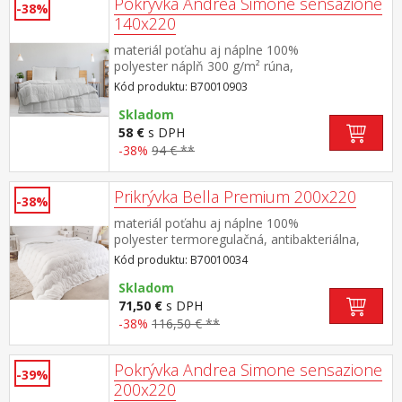
Pokrývka Andrea Simone sensazione
-38%
140x220
materiál poťahu aj náplne 100%
polyester náplň 300 g/m² rúna,
termoregulačná elegantne prešitý poťah
Kód produktu: B70010903
Skladom
58 €
s DPH
-38%
94 € **
Prikrývka Bella Premium 200x220
-38%
materiál poťahu aj náplne 100%
polyester termoregulačná, antibakteriálna,
vhodná pre alergikov elegantne
Kód produktu: B70010034
prešitá prateľná do 60 °C
Skladom
71,50 €
s DPH
-38%
116,50 € **
Pokrývka Andrea Simone sensazione
-39%
200x220