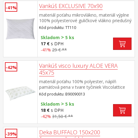
Vankúš EXCLUSIVE 70x90
-41%
materiál poťahu mikrovlákno, materiál výplne
100% polyesterové guličkové vlákno priedušný
poťah so zipsom pre možnosť regulácie
Kód produktu: TT110
množstva výplne vankúš je prateľný do 60 °C
>
Skladom
5 ks
17 €
s DPH
-41%
29 € **
Vankúš visco luxury ALOE VERA
-42%
45x75
materiál poťahu 100% polyester, náplň
pamäťová pena v tvare tyčiniek Viscolattice
MEMORY termosenzitívny, tvarová pamäť,
Kód produktu: B90090013
elegantne prešitý poťah s ALOE VERA prateľný
>
do 30 °C
Skladom
5 ks
18 €
s DPH
-42%
31,50 € **
Deka BUFFALO 150x200
-39%