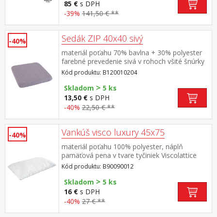
85 €
s DPH
-39%
141,50 € **
Sedák ZIP 40x40 sivý
-40%
materiál poťahu 70% bavlna + 30% polyester
farebné prevedenie sivá v rohoch všité šnúrky
na pripevnenie poťah na zips, snímateľný a
Kód produktu: B120010204
prateľný do 30 °C materiál výplne 100%
>
polyester výška výplne 4 cm
Skladom
5 ks
13,50 €
s DPH
-40%
22,50 € **
Vankúš visco luxury 45x75
-40%
materiál poťahu 100% polyester, náplň
pamäťová pena v tvare tyčiniek Viscolattice
MEMORY termosenzitívny, tvarová pamäť,
Kód produktu: B90090012
elegantne prešitý poťah prateľný do 30 °C
>
Skladom
5 ks
16 €
s DPH
-40%
27 € **