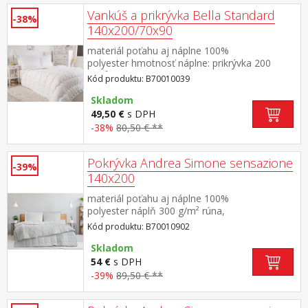
Vankúš a prikrývka Bella Standard
-38%
140x200/70x90
materiál poťahu aj náplne 100%
polyester hmotnosť náplne: prikrývka 200
g/m², vankúš: cca 1000 g rozmery: prikrývka
Kód produktu: B70010039
140 × 200 cm, vankúš 70 × 90
cm termoregulačné, antibakteriálne, vhodné
Skladom
pre alergikov prikrývka aj vankúš sú elegantne
49,50 €
s DPH
prešité prateľné do 60 °C
-38%
80,50 € **
Pokrývka Andrea Simone sensazione
-39%
140x200
materiál poťahu aj náplne 100%
polyester náplň 300 g/m² rúna,
termoregulačná elegantne prešitý poťah
Kód produktu: B70010902
Skladom
54 €
s DPH
-39%
89,50 € **