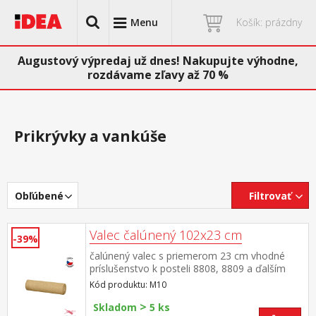
Menu
Košík: prázdny
Augustový výpredaj už dnes! Nakupujte výhodne,
rozdávame zľavy až 70 %
Prikrývky a vankúše
Obľúbené
Filtrovať
Valec čalúnený 102x23 cm
-39%
čalúnený valec s priemerom 23 cm vhodné
príslušenstvo k posteli 8808, 8809 a ďalším
Kód produktu: M10
>
Skladom
5 ks