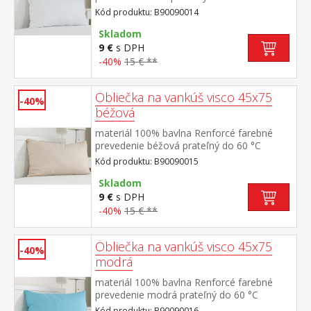
Kód produktu: B90090014
Skladom
9 €
s DPH
-40%
15 € **
Obliečka na vankúš visco 45x75
-40%
béžová
materiál 100% bavlna Renforcé farebné
prevedenie béžová prateľný do 60 °C
Kód produktu: B90090015
Skladom
9 €
s DPH
-40%
15 € **
Obliečka na vankúš visco 45x75
-40%
modrá
materiál 100% bavlna Renforcé farebné
prevedenie modrá prateľný do 60 °C
Kód produktu: B90090016