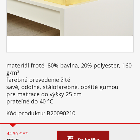
materiál froté, 80% bavlna, 20% polyester, 160
g/m²
farebné prevedenie žlté
savé, odolné, stálofarebné, obšité gumou
pre matrace do výšky 25 cm
prateľné do 40 °C
Kód produktu: B20090210
44,50 € **
Do košíka