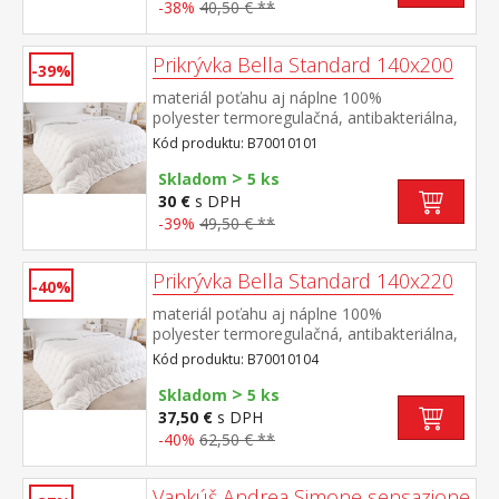
-38%
40,50 € **
Prikrývka Bella Standard 140x200
-39%
materiál poťahu aj náplne 100%
polyester termoregulačná, antibakteriálna,
vhodná pre alergikov elegantne
Kód produktu: B70010101
prešitá prateľná do 60 °C
>
Skladom
5 ks
30 €
s DPH
-39%
49,50 € **
Prikrývka Bella Standard 140x220
-40%
materiál poťahu aj náplne 100%
polyester termoregulačná, antibakteriálna,
vhodná pre alergikov elegantne
Kód produktu: B70010104
prešitá prateľná do 60 °C
>
Skladom
5 ks
37,50 €
s DPH
-40%
62,50 € **
Vankúš Andrea Simone sensazione