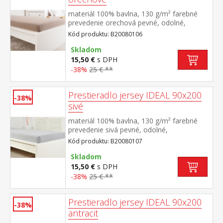
materiál 100% bavlna, 130 g/m² farebné
prevedenie orechová pevné, odolné,
stálofarebné, obšité gumou pre matrace do
Kód produktu: B20080106
výšky 25 cm prateľné do 60 °C
Skladom
15,50 €
s DPH
-38%
25 € **
Prestieradlo jersey IDEAL 90x200
-38%
sivé
materiál 100% bavlna, 130 g/m² farebné
prevedenie sivá pevné, odolné,
stálofarebné, obšité gumou pre matrace do
Kód produktu: B20080107
výšky 25 cm prateľné do 60 °C
Skladom
15,50 €
s DPH
-38%
25 € **
Prestieradlo jersey IDEAL 90x200
-38%
antracit