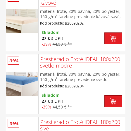
kávové
materiál froté, 80% bavlna, 20% polyester,
160 g/m² farebné prevedenie kávová savé,
odolné, stálofarebné, obšité gumou pre
Kód produktu: B20090202
matrace do výšky 25 cm prateľné do 40 °C
Skladom
27 €
s DPH
-39%
44,50 € **
Prestieradlo Froté IDEAL 180x200
-39%
svetlo modré
materiál froté, 80% bavlna, 20% polyester,
160 g/m² farebné prevedenie svetlo
modrá savé, odolné, stálofarebné, obšité
Kód produktu: B20090204
gumou pre matrace do výšky 25
cm prateľné do 40 °C
Skladom
27 €
s DPH
-39%
44,50 € **
Prestieradlo Froté IDEAL 180x200
-39%
sivé