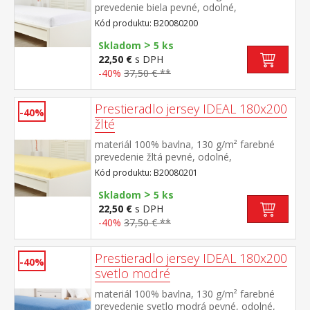
prevedenie biela pevné, odolné,
stálofarebné, obšité gumou pre matrace do
Kód produktu: B20080200
výšky 25 cm prateľné do 60 °C
>
Skladom
5 ks
22,50 €
s DPH
-40%
37,50 € **
Prestieradlo jersey IDEAL 180x200
-40%
žlté
materiál 100% bavlna, 130 g/m² farebné
prevedenie žltá pevné, odolné,
stálofarebné, obšité gumou pre matrace do
Kód produktu: B20080201
výšky 25 cm prateľné do 60 °C
>
Skladom
5 ks
22,50 €
s DPH
-40%
37,50 € **
Prestieradlo jersey IDEAL 180x200
-40%
svetlo modré
materiál 100% bavlna, 130 g/m² farebné
prevedenie svetlo modrá pevné, odolné,