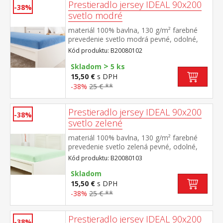
Prestieradlo jersey IDEAL 90x200
-38%
svetlo modré
materiál 100% bavlna, 130 g/m² farebné
prevedenie svetlo modrá pevné, odolné,
stálofarebné, obšité gumou pre matrace do
Kód produktu: B20080102
výšky 25 cm prateľné do 60 °C
>
Skladom
5 ks
15,50 €
s DPH
-38%
25 € **
Prestieradlo jersey IDEAL 90x200
-38%
svetlo zelené
materiál 100% bavlna, 130 g/m² farebné
prevedenie svetlo zelená pevné, odolné,
stálofarebné, obšité gumou pre matrace do
Kód produktu: B20080103
výšky 25 cm prateľné do 60 °C
Skladom
15,50 €
s DPH
-38%
25 € **
Prestieradlo jersey IDEAL 90x200
-38%