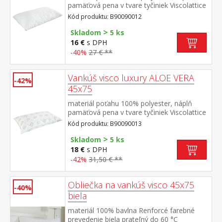
pamäťová pena v tvare tyčiniek Viscolattice
MEMORY termosenzitívny, tvarová pamäť,
Kód produktu: B90090012
elegantne prešitý poťah prateľný do 30 °C
>
Skladom
5 ks
16 €
s DPH
-40%
27 € **
Vankúš visco luxury ALOE VERA
-42%
45x75
materiál poťahu 100% polyester, náplň
pamäťová pena v tvare tyčiniek Viscolattice
MEMORY termosenzitívny, tvarová pamäť,
Kód produktu: B90090013
elegantne prešitý poťah s ALOE
>
VERA prateľný do 30 °C
Skladom
5 ks
18 €
s DPH
-42%
31,50 € **
Obliečka na vankúš visco 45x75
-40%
biela
materiál 100% bavlna Renforcé farebné
prevedenie biela prateľný do 60 °C