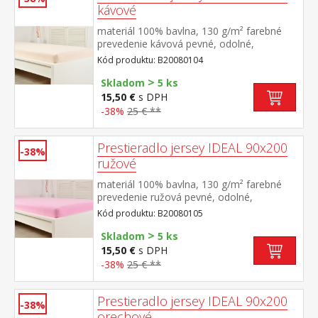
kávové
materiál 100% bavlna, 130 g/m² farebné
prevedenie kávová pevné, odolné,
stálofarebné, obšité gumou pre matrace do
Kód produktu: B20080104
výšky 25 cm prateľné do 60 °C
>
Skladom
5 ks
15,50 €
s DPH
-38%
25 € **
Prestieradlo jersey IDEAL 90x200
-38%
ružové
materiál 100% bavlna, 130 g/m² farebné
prevedenie ružová pevné, odolné,
stálofarebné, obšité gumou pre matrace do
Kód produktu: B20080105
výšky 25 cm prateľné do 60 °C
>
Skladom
5 ks
15,50 €
s DPH
-38%
25 € **
Prestieradlo jersey IDEAL 90x200
-38%
orechové