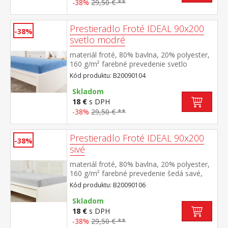
-38%
29,50 € **
Prestieradlo Froté IDEAL 90x200
-38%
svetlo modré
materiál froté, 80% bavlna, 20% polyester,
160 g/m² farebné prevedenie svetlo
modrá savé, odolné, stálofarebné, obšité
Kód produktu: B20090104
gumou pre matrace do výšky 25
cm prateľné do 40 °C
Skladom
18 €
s DPH
-38%
29,50 € **
Prestieradlo Froté IDEAL 90x200
-38%
sivé
materiál froté, 80% bavlna, 20% polyester,
160 g/m² farebné prevedenie šedá savé,
odolné, stálofarebné, obšité gumou pre
Kód produktu: B20090106
matrace do výšky 25 cm prateľné do 40 °C
Skladom
18 €
s DPH
-38%
29,50 € **