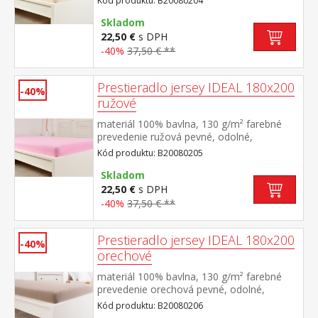
Kód produktu: B20080204
výšky 25 cm prateľné do 60 °C
Skladom
22,50 €
s DPH
-40%
37,50 € **
Prestieradlo jersey IDEAL 180x200
-40%
ružové
materiál 100% bavlna, 130 g/m² farebné
prevedenie ružová pevné, odolné,
stálofarebné, obšité gumou pre matrace do
Kód produktu: B20080205
výšky 25 cm prateľné do 60 °C
Skladom
22,50 €
s DPH
-40%
37,50 € **
Prestieradlo jersey IDEAL 180x200
-40%
orechové
materiál 100% bavlna, 130 g/m² farebné
prevedenie orechová pevné, odolné,
stálofarebné, obšité gumou pre matrace do
Kód produktu: B20080206
výšky 25 cm prateľné do 60 °C