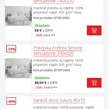
sensazione 140x220
materiál poťahu aj náplne 100%
polyester náplň 300 g/m² rúna,
termoregulačná elegantne prešitý poťah
Kód produktu: B70010903
Skladom
58 €
s DPH
-38%
94 € **
Pokrývka Andrea Simone
-39%
sensazione 200x220
materiál poťahu aj náplne 100%
polyester náplň 300 g/m² rúna,
termoregulačná elegantne prešitý poťah
Kód produktu: B70010904
Skladom
80,50 €
s DPH
-39%
134 € **
Vankúš visco luxury 45x75
-40%
materiál poťahu 100% polyester, náplň