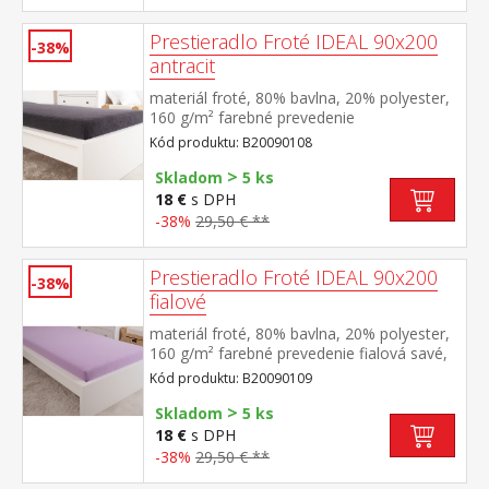
Prestieradlo Froté IDEAL 90x200
-38%
antracit
materiál froté, 80% bavlna, 20% polyester,
160 g/m² farebné prevedenie
antracitová savé, odolné, stálofarebné,
Kód produktu: B20090108
obšité gumou pre matrace do výšky 25
>
cm prateľné do 40 °C
Skladom
5 ks
18 €
s DPH
-38%
29,50 € **
Prestieradlo Froté IDEAL 90x200
-38%
fialové
materiál froté, 80% bavlna, 20% polyester,
160 g/m² farebné prevedenie fialová savé,
odolné, stálofarebné, obšité gumou pre
Kód produktu: B20090109
matrace do výšky 25 cm prateľné do 40 °C
>
Skladom
5 ks
18 €
s DPH
-38%
29,50 € **