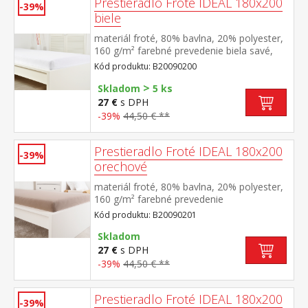
Prestieradlo Froté IDEAL 180x200
-39%
biele
materiál froté, 80% bavlna, 20% polyester,
160 g/m² farebné prevedenie biela savé,
odolné, stálofarebné, obšité gumou pre
Kód produktu: B20090200
matrace do výšky 25 cm prateľné do 40 °C
>
Skladom
5 ks
27 €
s DPH
-39%
44,50 € **
Prestieradlo Froté IDEAL 180x200
-39%
orechové
materiál froté, 80% bavlna, 20% polyester,
160 g/m² farebné prevedenie
orechová savé, odolné, stálofarebné,
Kód produktu: B20090201
obšité gumou pre matrace do výšky 25
cm prateľné do 40 °C
Skladom
27 €
s DPH
-39%
44,50 € **
Prestieradlo Froté IDEAL 180x200
-39%