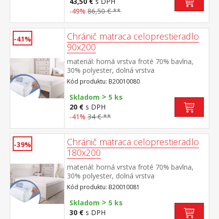
43,50 €
s DPH
-49%
86,50 € **
Chránič matraca celoprestieradlo
-41%
90x200
materiál: horná vrstva froté 70% bavlna,
30% polyester, dolná vrstva
polyuretán farebné prevedenie biela obšité
Kód produktu: B20010080
gumou, prateľné do 60 °C
>
Skladom
5 ks
20 €
s DPH
-41%
34 € **
Chránič matraca celoprestieradlo
-39%
180x200
materiál: horná vrstva froté 70% bavlna,
30% polyester, dolná vrstva
polyuretán farebné prevedenie biela obšité
Kód produktu: B20010081
gumou, prateľné do 60 °C
>
Skladom
5 ks
30 €
s DPH