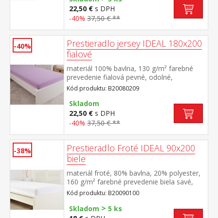
22,50 €
s DPH
-40%
37,50 € **
Prestieradlo jersey IDEAL 180x200
-40%
fialové
materiál 100% bavlna, 130 g/m² farebné
prevedenie fialová pevné, odolné,
stálofarebné, obšité gumou pre matrace do
Kód produktu: B20080209
výšky 25 cm prateľné do 60 °C
Skladom
22,50 €
s DPH
-40%
37,50 € **
Prestieradlo Froté IDEAL 90x200
-38%
biele
materiál froté, 80% bavlna, 20% polyester,
160 g/m² farebné prevedenie biela savé,
odolné, stálofarebné, obšité gumou pre
Kód produktu: B20090100
matrace do výšky 25 cm prateľné do 40 °C
>
Skladom
5 ks