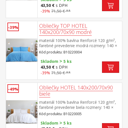
43,50 €
s DPH
-39%
71,50 € **
Obliečky TOP HOTEL
-39%
140x200/70x90 modré
materiál 100% bavlna Renforcé 120 g/m²,
farebné prevedenie modrá rozmery: 140 ×
200 cm + 70 × 90 cm pevné, odolné,
Kód produktu: B10220004
stálofarebné, nezrážavá úprava, hotelový
>
uzáver prateľné do 60 °C
Skladom
5 ks
43,50 €
s DPH
-39%
71,50 € **
Obliečky HOTEL 140x200/70x90
-49%
biele
materiál 100% bavlna Renforcé 120 g/m²,
farebné prevedenie biela rozmery: 140 ×
200 cm + 70 × 90 cm pevné, odolné,
Kód produktu: B10220005
stálofarebné, nezrážavá úprava, hotelový
>
uzáver prateľné do 60 °C
Skladom
5 ks