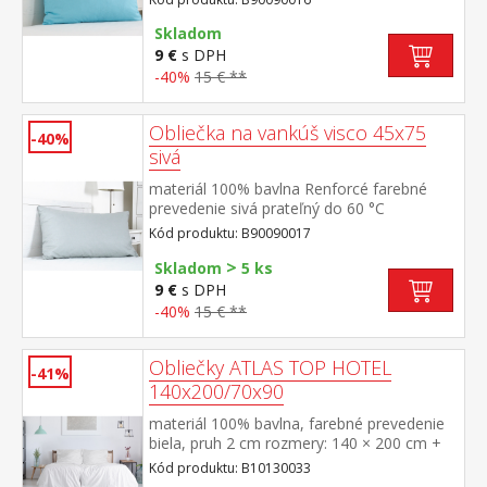
Skladom
9 €
s DPH
-40%
15 € **
Obliečka na vankúš visco 45x75
-40%
sivá
materiál 100% bavlna Renforcé farebné
prevedenie sivá prateľný do 60 °C
Kód produktu: B90090017
>
Skladom
5 ks
9 €
s DPH
-40%
15 € **
Obliečky ATLAS TOP HOTEL
-41%
140x200/70x90
materiál 100% bavlna, farebné prevedenie
biela, pruh 2 cm rozmery: 140 × 200 cm +
70 × 90 cm odolné, nezrážavá úprava,
Kód produktu: B10130033
hotelový uzáver prateľné do 60 °C