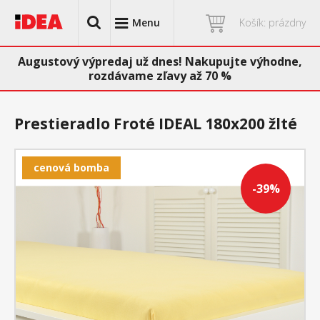
Menu
Košík: prázdny
Augustový výpredaj už dnes! Nakupujte výhodne,
rozdávame zľavy až 70 %
Prestieradlo Froté IDEAL 180x200 žlté
cenová bomba
-39%