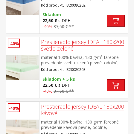
stálofarebné, obšité gumou pre matrace do
Kód produktu: B20080202
výšky 25 cm prateľné do 60 °C
Skladom
22,50 €
s DPH
-40%
37,50 € **
Prestieradlo jersey IDEAL 180x200
-40%
svetlo zelené
materiál 100% bavlna, 130 g/m² farebné
prevedenie svetlo zelená pevné, odolné,
stálofarebné, obšité gumou pre matrace do
Kód produktu: B20080203
výšky 25 cm prateľné do 60 °C
>
Skladom
5 ks
22,50 €
s DPH
-40%
37,50 € **
Prestieradlo jersey IDEAL 180x200
-40%
kávové
materiál 100% bavlna, 130 g/m² farebné
prevedenie kávová pevné, odolné,
stálofarebné, obšité gumou pre matrace do