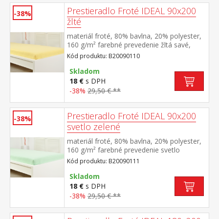
Prestieradlo Froté IDEAL 90x200
-38%
žlté
materiál froté, 80% bavlna, 20% polyester,
160 g/m² farebné prevedenie žltá savé,
odolné, stálofarebné, obšité gumou pre
Kód produktu: B20090110
matrace do výšky 25 cm prateľné do 40 °C
Skladom
18 €
s DPH
-38%
29,50 € **
Prestieradlo Froté IDEAL 90x200
-38%
svetlo zelené
materiál froté, 80% bavlna, 20% polyester,
160 g/m² farebné prevedenie svetlo
zelená savé, odolné, stálofarebné, obšité
Kód produktu: B20090111
gumou pre matrace do výšky 25
cm prateľné do 40 °C
Skladom
18 €
s DPH
-38%
29,50 € **