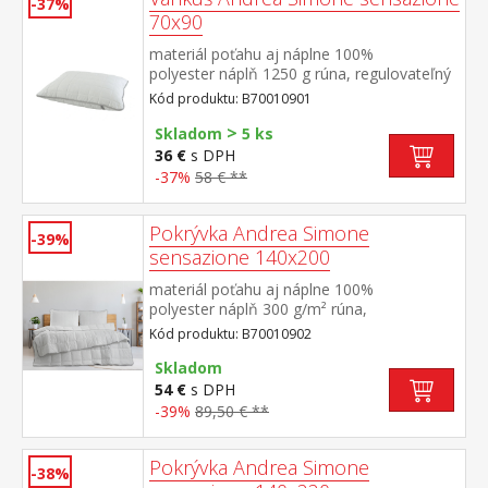
-37%
70x90
materiál poťahu aj náplne 100%
polyester náplň 1250 g rúna, regulovateľný
obsah elegantne prešitý poťah na zips
Kód produktu: B70010901
>
Skladom
5 ks
36 €
s DPH
-37%
58 € **
Pokrývka Andrea Simone
-39%
sensazione 140x200
materiál poťahu aj náplne 100%
polyester náplň 300 g/m² rúna,
termoregulačná elegantne prešitý poťah
Kód produktu: B70010902
Skladom
54 €
s DPH
-39%
89,50 € **
Pokrývka Andrea Simone
-38%