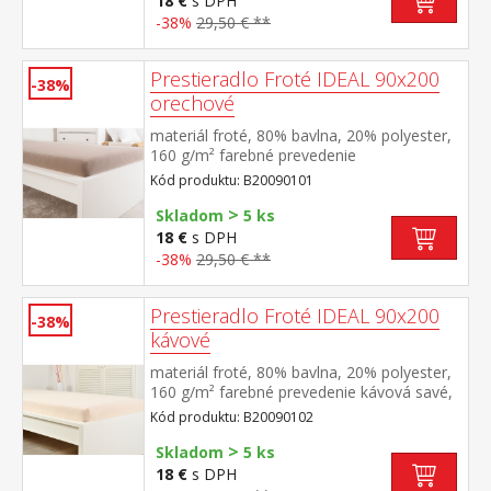
18 €
s DPH
-38%
29,50 € **
Prestieradlo Froté IDEAL 90x200
-38%
orechové
materiál froté, 80% bavlna, 20% polyester,
160 g/m² farebné prevedenie
orechová savé, odolné, stálofarebné,
Kód produktu: B20090101
obšité gumou pre matrace do výšky 25
>
cm prateľné do 40 °C
Skladom
5 ks
18 €
s DPH
-38%
29,50 € **
Prestieradlo Froté IDEAL 90x200
-38%
kávové
materiál froté, 80% bavlna, 20% polyester,
160 g/m² farebné prevedenie kávová savé,
odolné, stálofarebné, obšité gumou pre
Kód produktu: B20090102
matrace do výšky 25 cm prateľné do 40 °C
>
Skladom
5 ks
18 €
s DPH