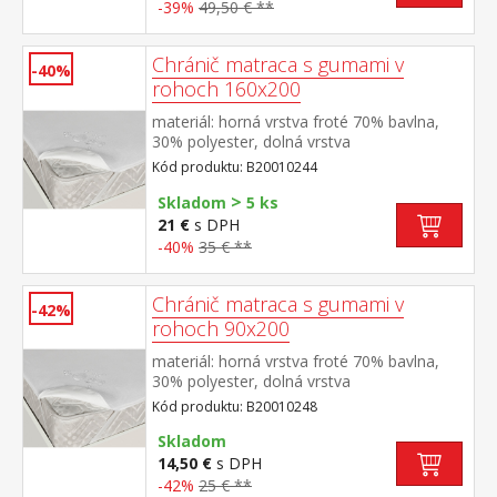
-39%
49,50 € **
Chránič matraca s gumami v
-40%
rohoch 160x200
materiál: horná vrstva froté 70% bavlna,
30% polyester, dolná vrstva
polyuretán farebné prevedenie biela v
Kód produktu: B20010244
rohoch všité gumy, prateľné do 60 °C
>
Skladom
5 ks
21 €
s DPH
-40%
35 € **
Chránič matraca s gumami v
-42%
rohoch 90x200
materiál: horná vrstva froté 70% bavlna,
30% polyester, dolná vrstva
polyuretán farebné prevedenie biela v
Kód produktu: B20010248
rohoch všité gumy, prateľné do 60 °C
Skladom
14,50 €
s DPH
-42%
25 € **