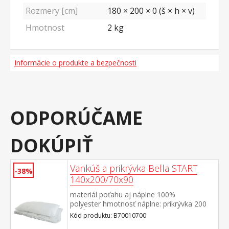
Rozmery [cm]
180 × 200 × 0 (š × h × v)
Hmotnost
2
kg
Informácie o produkte a bezpečnosti
ODPORÚČAME
DOKÚPIŤ
Vankúš a prikrývka Bella START
-38%
140x200/70x90
materiál poťahu aj náplne 100%
polyester hmotnosť náplne: prikrývka 200
g/m², vankúš: cca 850 g rozmery: prikrývka
Kód produktu: B70010700
140 × 200 cm, vankúš 70 × 90