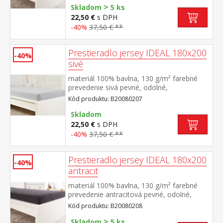
>
Skladom
5 ks
22,50 €
s DPH
-40%
37,50 € **
Prestieradlo jersey IDEAL 180x200
-40%
sivé
materiál 100% bavlna, 130 g/m² farebné
prevedenie sivá pevné, odolné,
stálofarebné, obšité gumou pre matrace do
Kód produktu: B20080207
výšky 25 cm prateľné do 60 °C
Skladom
22,50 €
s DPH
-40%
37,50 € **
Prestieradlo jersey IDEAL 180x200
-40%
antracit
materiál 100% bavlna, 130 g/m² farebné
prevedenie antracitová pevné, odolné,
stálofarebné, obšité gumou pre matrace do
Kód produktu: B20080208
výšky 25 cm prateľné do 60 °C
>
Skladom
5 ks