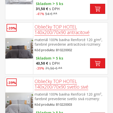
>
Skladom
5 ks
31,50 €
s DPH
-41%
54 € **
Obliečky TOP HOTEL
-39%
140x200/70x90 antracitové
materiál 100% bavlna Renforcé 120 g/m²,
farebné prevedenie antracitová rozmery:
140 × 200 cm + 70 × 90 cm pevné, odolné,
Kód produktu: B10220002
stálofarebné, nezrážavá úprava, hotelový
>
uzáver prateľné do 60 °C
Skladom
5 ks
43,50 €
s DPH
-39%
71,50 € **
Obliečky TOP HOTEL
-39%
140x200/70x90 svetlo sivé
materiál 100% bavlna Renforcé 120 g/m²,
farebné prevedenie svetlo sivá rozmery:
140 × 200 cm + 70 × 90 cm pevné, odolné,
Kód produktu: B10220003
stálofarebné, nezrážavá úprava, hotelový
>
uzáver prateľné do 60 °C
Skladom
5 ks