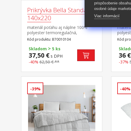
prispôsobenie obsahu
Prikrývka Bella Standard
Vank
osobné údaje marketi
Viac informácií
140x220
sens
materiál poťahu aj náplne 100%
materi
polyester termoregulačná,
polyest
antibakteriálna, vhodná pre
regulo
Kód produktu: B70010104
Kód pro
alergikov elegantne prešitá prateľná
prešitý
>
do 60 °C
Skladom
5 ks
Skla
37,50 €
36 €
s DPH
-40%
62,50 € **
-37%
-39%
-40%