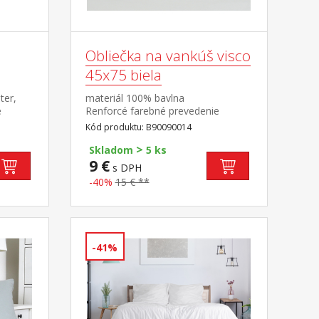
Obliečka na vankúš visco
45x75 biela
ter,
materiál 100% bavlna
e
Renforcé farebné prevedenie
biela prateľný do 60 °C
Kód produktu: B90090014
varová
>
ah s
Skladom
5 ks
C
9 €
s DPH
-40%
15 € **
-41%