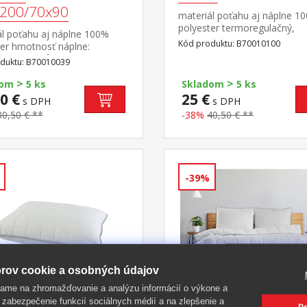
200/70x90
materiál poťahu aj náplne 1
polyester termoregulačný,
ál poťahu aj náplne 100%
antibakteriálny, vhodný pre
Kód produktu: B70010100
ter hmotnosť náplne:
alergikov elegantne prešitý p
ka 200 g/m², vankúš: cca
duktu: B70010039
do 60 °C
rozmery: prikrývka 140 × 200
>
>
nkúš 70 × 90
dom
5 ks
Skladom
5 ks
oregulačné, antibakteriálne,
0 €
25 €
s DPH
s DPH
pre alergikov prikrývka aj
80,50 € **
-38%
40,50 € **
 sú elegantne
 prateľné do 60 °C
-39%
rov cookie a osobných údajov
ame na zhromažďovanie a analýzu informácií o výkone a
 zabezpečenie funkcií sociálnych médií a na zlepšenie a