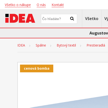
Všetko o nákupe
O nás
Kontakt
Všetko
V
Augustov
IDEA
Spálne
Bytový textil
Prestieradlá
cenová bomba