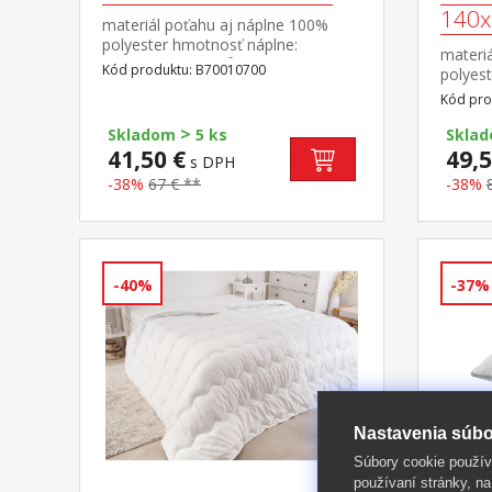
140x
materiál poťahu aj náplne 100%
polyester hmotnosť náplne:
materi
prikrývka 200 g/m², vankúš: cca 850
Kód produktu: B70010700
polyes
g rozmery: prikrývka 140 × 200 cm,
prikrýv
Kód pro
vankúš 70 × 90 cm termoregulačné,
1000 g 
antibakteriálne, vhodné pre
>
cm, va
Skladom
5 ks
Skla
alergikov prikrývka je elegantne
cm term
41,50 €
49,5
s DPH
prešitá prateľné do 60 °C
vhodné 
-38%
67 € **
-38%
vankúš
prešité
-40%
-37%
Nastavenia súbo
Súbory cookie použív
používaní stránky, na