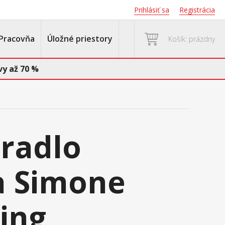
Prihlásiť sa
Registrácia
Pracovňa
Úložné priestory
Košík: prázdny
y až 70 %
eradlo
a Simone
ing