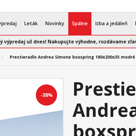
ýpredaj
Leták
Novinky
Spálne
Izba a jedáleň
ý výpredaj už dnes! Nakupujte výhodne, rozdávame zľav
Prestieradlo Andrea Simone boxspring 180x200x35 modré
Presti
-38%
Andre
boxspr