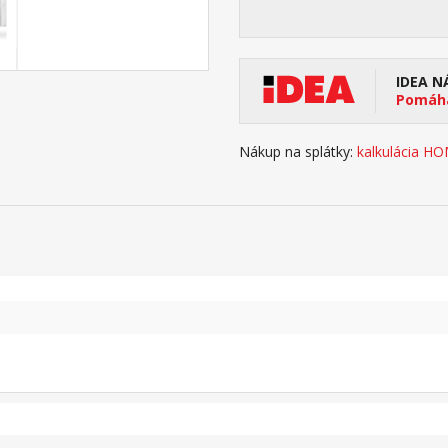
IDEA N
Pomáha
Nákup na splátky:
kalkulácia H