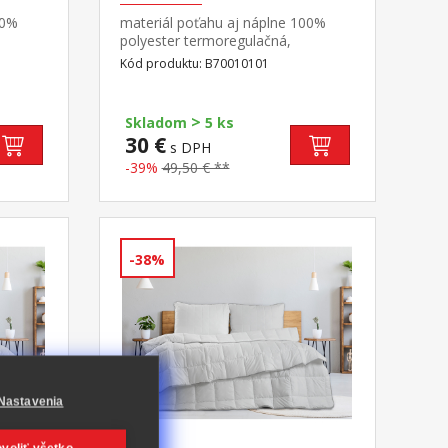
00%
materiál poťahu aj náplne 100%
polyester termoregulačná,
antibakteriálna, vhodná pre
Kód produktu: B70010101
rateľný
alergikov elegantne prešitá prateľná
do 60 °C
>
Skladom
5 ks
30 €
s DPH
-39%
49,50 € **
-38%
Nastavenia