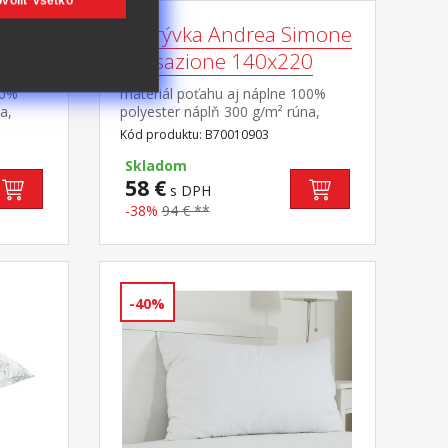
voliť všetko
imone
Pokrývka Andrea Simone
0
sensazione 140x220
00%
materiál poťahu aj náplne 100%
a,
polyester náplň 300 g/m² rúna,
ešitý
termoregulačná elegantne prešitý
Kód produktu: B70010903
poťah
Skladom
58 €
s DPH
-38%
94 € **
-40%