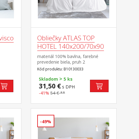
visco
Obliečky ATLAS TOP
HOTEL 140x200/70x90
materiál 100% bavlna, farebné
prevedenie biela, pruh 2
cm rozmery: 140 × 200 cm + 70 ×
Kód produktu: B10130033
90 cm odolné, nezrážavá úprava,
>
hotelový uzáver prateľné do 60 °C
Skladom
5 ks
31,50 €
s DPH
-41%
54 € **
-49%