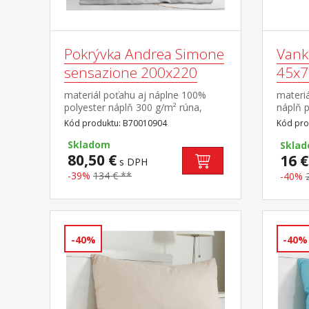
Pokrývka Andrea Simone
Vank
sensazione 200x220
45x7
materiál poťahu aj náplne 100%
materi
polyester náplň 300 g/m² rúna,
náplň 
termoregulačná elegantne prešitý
tyčinie
Kód produktu: B70010904
Kód pro
poťah
MEMORY
Skladom
pamäť, 
Skla
80,50 €
poťah p
16 €
s DPH
-39%
134 € **
-40%
-40%
-40%