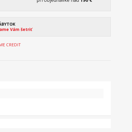
pri objednávke nad
190 €
ÁBYTOK
me Vám šetriť
OME CREDIT