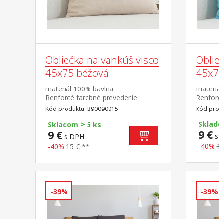
Obliečka na vankúš visco
Obli
45x75 béžová
45x7
materiál 100% bavlna
materi
Renforcé farebné prevedenie
Renfor
béžová prateľný do 60 °C
modrá 
Kód produktu: B90090015
Kód pro
>
Skla
Skladom
5 ks
9 €
9 €
s
s DPH
-40%
-40%
15 € **
-39%
-39%