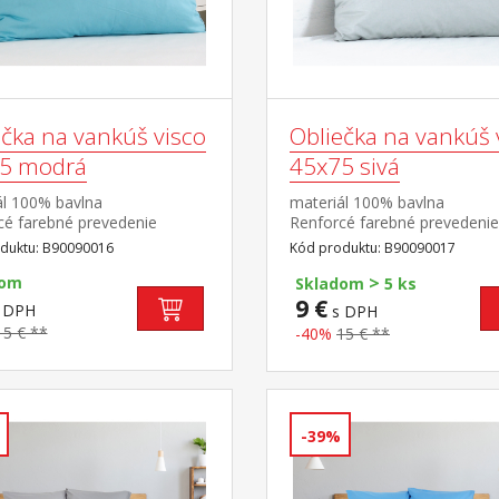
ečka na vankúš visco
Obliečka na vankúš 
5 modrá
45x75 sivá
ál 100% bavlna
materiál 100% bavlna
cé farebné prevedenie
Renforcé farebné prevedenie
prateľný do 60 °C
sivá prateľný do 60 °C
duktu: B90090016
Kód produktu: B90090017
>
dom
Skladom
5 ks
9 €
 DPH
s DPH
15 € **
-40%
15 € **
-39%