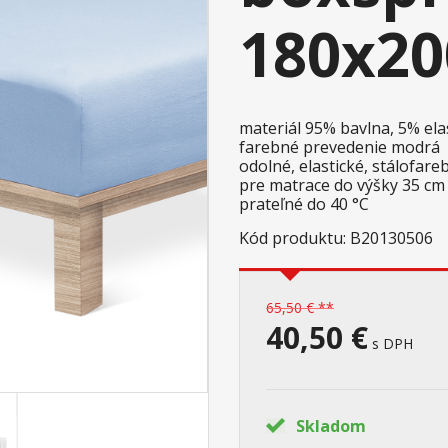
180x2
materiál 95% bavlna, 5% ela
farebné prevedenie modrá
odolné, elastické, stálofar
pre matrace do výšky 35 c
prateľné do 40 °C
Kód produktu: B20130506
65,50 € **
40,50 €
s DPH
Skladom