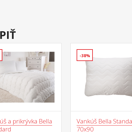
PIŤ
-38%
š a prikrývka Bella
Vankúš Bella Stand
dard
70x90