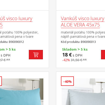
úš visco luxury
Vankúš visco luxury
5
ALOE VERA 45x75
ál poťahu 100% polyester,
materiál poťahu 100% polyes
pamäťová pena v tvare
náplň pamäťová pena v tvar
k Viscolattice
tyčiniek Viscolattice
duktu: B90090012
Kód produktu: B90090013
 termosenzitívny, tvarová
MEMORY termosenzitívny, t
>
>
elegantne prešitý
pamäť, elegantne prešitý poť
dom
5 ks
Skladom
5 ks
rateľný do 30 °C
ALOE VERA prateľný do 30 °
18 €
s DPH
s DPH
27 € **
-42%
31,50 € **
-40%