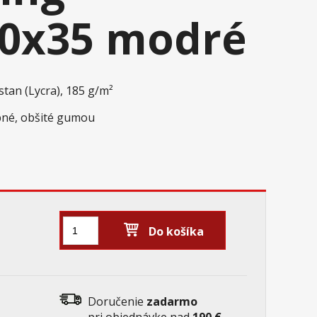
00x35 modré
stan (Lycra), 185 g/m²
ebné, obšité gumou
m
Do košíka
Doručenie
zadarmo