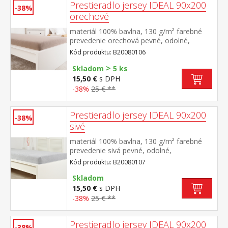
Prestieradlo jersey IDEAL 90x200
-38%
orechové
materiál 100% bavlna, 130 g/m² farebné
prevedenie orechová pevné, odolné,
stálofarebné, obšité gumou pre matrace do
Kód produktu: B20080106
výšky 25 cm prateľné do 60 °C
>
Skladom
5 ks
15,50 €
s DPH
-38%
25 € **
Prestieradlo jersey IDEAL 90x200
-38%
sivé
materiál 100% bavlna, 130 g/m² farebné
prevedenie sivá pevné, odolné,
stálofarebné, obšité gumou pre matrace do
Kód produktu: B20080107
výšky 25 cm prateľné do 60 °C
Skladom
15,50 €
s DPH
-38%
25 € **
Prestieradlo jersey IDEAL 90x200
-38%