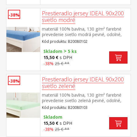
Prestieradlo jersey IDEAL 90x200
-38%
svetlo modré
materiál 100% bavlna, 130 g/m² farebné
prevedenie svetlo modrá pevné, odolné,
stálofarebné, obšité gumou pre matrace do
Kód produktu: B20080102
výšky 25 cm prateľné do 60 °C
>
Skladom
5 ks
15,50 €
s DPH
-38%
25 € **
Prestieradlo jersey IDEAL 90x200
-38%
svetlo zelené
materiál 100% bavlna, 130 g/m² farebné
prevedenie svetlo zelená pevné, odolné,
stálofarebné, obšité gumou pre matrace do
Kód produktu: B20080103
výšky 25 cm prateľné do 60 °C
Skladom
15,50 €
s DPH
-38%
25 € **