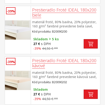
Prestieradlo Froté IDEAL 180x200
-39%
biele
materiál froté, 80% bavlna, 20% polyester,
160 g/m² farebné prevedenie biela savé,
odolné, stálofarebné, obšité gumou pre
Kód produktu: B20090200
matrace do výšky 25 cm prateľné do 40 °C
>
Skladom
5 ks
27 €
s DPH
-39%
44,50 € **
Prestieradlo Froté IDEAL 180x200
-39%
kávové
materiál froté, 80% bavlna, 20% polyester,
160 g/m² farebné prevedenie kávová savé,
odolné, stálofarebné, obšité gumou pre
Kód produktu: B20090202
matrace do výšky 25 cm prateľné do 40 °C
Skladom
27 €
s DPH
-39%
44,50 € **