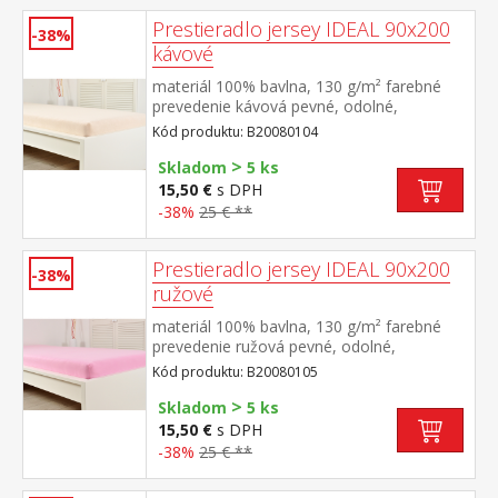
Prestieradlo jersey IDEAL 90x200
-38%
kávové
materiál 100% bavlna, 130 g/m² farebné
prevedenie kávová pevné, odolné,
stálofarebné, obšité gumou pre matrace do
Kód produktu: B20080104
výšky 25 cm prateľné do 60 °C
>
Skladom
5 ks
15,50 €
s DPH
-38%
25 € **
Prestieradlo jersey IDEAL 90x200
-38%
ružové
materiál 100% bavlna, 130 g/m² farebné
prevedenie ružová pevné, odolné,
stálofarebné, obšité gumou pre matrace do
Kód produktu: B20080105
výšky 25 cm prateľné do 60 °C
>
Skladom
5 ks
15,50 €
s DPH
-38%
25 € **