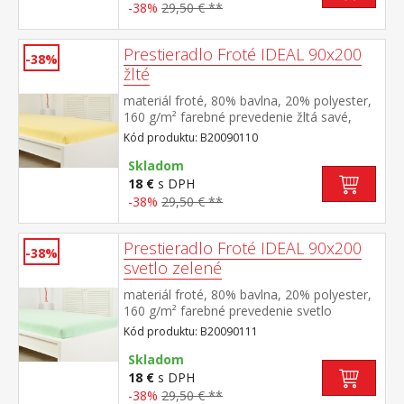
-38%
29,50 € **
Prestieradlo Froté IDEAL 90x200
-38%
žlté
materiál froté, 80% bavlna, 20% polyester,
160 g/m² farebné prevedenie žltá savé,
odolné, stálofarebné, obšité gumou pre
Kód produktu: B20090110
matrace do výšky 25 cm prateľné do 40 °C
Skladom
18 €
s DPH
-38%
29,50 € **
Prestieradlo Froté IDEAL 90x200
-38%
svetlo zelené
materiál froté, 80% bavlna, 20% polyester,
160 g/m² farebné prevedenie svetlo
zelená savé, odolné, stálofarebné, obšité
Kód produktu: B20090111
gumou pre matrace do výšky 25
cm prateľné do 40 °C
Skladom
18 €
s DPH
-38%
29,50 € **