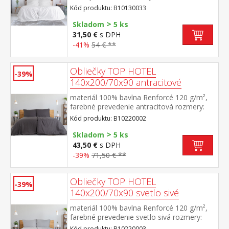
70 × 90 cm odolné, nezrážavá úprava,
Kód produktu: B10130033
hotelový uzáver prateľné do 60 °C
>
Skladom
5 ks
31,50 €
s DPH
-41%
54 € **
Obliečky TOP HOTEL
-39%
140x200/70x90 antracitové
materiál 100% bavlna Renforcé 120 g/m²,
farebné prevedenie antracitová rozmery:
140 × 200 cm + 70 × 90 cm pevné, odolné,
Kód produktu: B10220002
stálofarebné, nezrážavá úprava, hotelový
>
uzáver prateľné do 60 °C
Skladom
5 ks
43,50 €
s DPH
-39%
71,50 € **
Obliečky TOP HOTEL
-39%
140x200/70x90 svetlo sivé
materiál 100% bavlna Renforcé 120 g/m²,
farebné prevedenie svetlo sivá rozmery:
140 × 200 cm + 70 × 90 cm pevné, odolné,
Kód produktu: B10220003