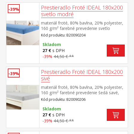
Prestieradlo Froté IDEAL 180x200
-39%
svetlo modré
materiál froté, 80% bavlna, 20% polyester,
160 g/m² farebné prevedenie svetlo
modrá savé, odolné, stálofarebné, obšité
Kód produktu: B20090204
gumou pre matrace do výšky 25
cm prateľné do 40 °C
Skladom
27 €
s DPH
-39%
44,50 € **
Prestieradlo Froté IDEAL 180x200
-39%
sivé
materiál froté, 80% bavlna, 20% polyester,
160 g/m² farebné prevedenie šedá savé,
odolné, stálofarebné, obšité gumou pre
Kód produktu: B20090206
matrace do výšky 25 cm prateľné do 40 °C
Skladom
27 €
s DPH
-39%
44,50 € **