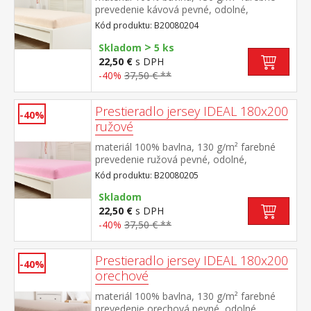
prevedenie kávová pevné, odolné,
stálofarebné, obšité gumou pre matrace do
Kód produktu: B20080204
výšky 25 cm prateľné do 60 °C
>
Skladom
5 ks
22,50 €
s DPH
-40%
37,50 € **
Prestieradlo jersey IDEAL 180x200
-40%
ružové
materiál 100% bavlna, 130 g/m² farebné
prevedenie ružová pevné, odolné,
stálofarebné, obšité gumou pre matrace do
Kód produktu: B20080205
výšky 25 cm prateľné do 60 °C
Skladom
22,50 €
s DPH
-40%
37,50 € **
Prestieradlo jersey IDEAL 180x200
-40%
orechové
materiál 100% bavlna, 130 g/m² farebné
prevedenie orechová pevné, odolné,