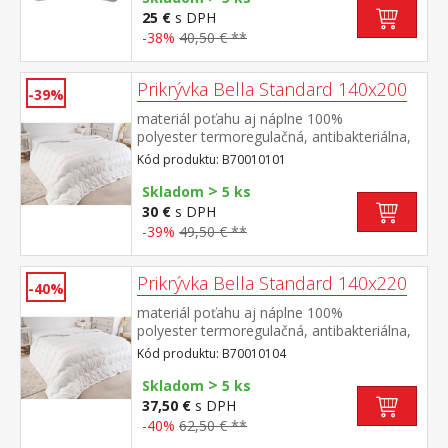
25 €
s DPH
-38%
40,50 € **
Prikrývka Bella Standard 140x200
-39%
materiál poťahu aj náplne 100%
polyester termoregulačná, antibakteriálna,
vhodná pre alergikov elegantne
Kód produktu: B70010101
prešitá prateľná do 60 °C
>
Skladom
5 ks
30 €
s DPH
-39%
49,50 € **
Prikrývka Bella Standard 140x220
-40%
materiál poťahu aj náplne 100%
polyester termoregulačná, antibakteriálna,
vhodná pre alergikov elegantne
Kód produktu: B70010104
prešitá prateľná do 60 °C
>
Skladom
5 ks
37,50 €
s DPH
-40%
62,50 € **