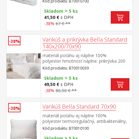
Kód produktu: B70010700
140 × 200 cm, vankúš 70 × 90
>
cm termoregulačné, antibakteriálne,
Skladom
5 ks
vhodné pre alergikov prikrývka je elegantne
41,50 €
s DPH
prešitá prateľné do 60 °C
-38%
67 € **
Vankúš a prikrývka Bella Standard
-38%
140x200/70x90
materiál poťahu aj náplne 100%
polyester hmotnosť náplne: prikrývka 200
g/m², vankúš: cca 1000 g rozmery: prikrývka
Kód produktu: B70010039
140 × 200 cm, vankúš 70 × 90
>
cm termoregulačné, antibakteriálne,
Skladom
5 ks
vhodné pre alergikov prikrývka aj vankúš sú
49,50 €
s DPH
elegantne prešité prateľné do 60 °C
-38%
80,50 € **
Vankúš Bella Standard 70x90
-38%
materiál poťahu aj náplne 100%
polyester termoregulačný, antibakteriálny,
vhodný pre alergikov elegantne
Kód produktu: B70010100
prešitý prateľný do 60 °C
>
Skladom
5 ks