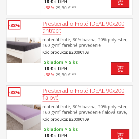
18 €
s DPH
-38%
29,50 € **
Prestieradlo Froté IDEAL 90x200
-38%
antracit
materiál froté, 80% bavlna, 20% polyester,
160 g/m² farebné prevedenie
antracitová savé, odolné, stálofarebné,
Kód produktu: B20090108
obšité gumou pre matrace do výšky 25
>
cm prateľné do 40 °C
Skladom
5 ks
18 €
s DPH
-38%
29,50 € **
Prestieradlo Froté IDEAL 90x200
-38%
fialové
materiál froté, 80% bavlna, 20% polyester,
160 g/m² farebné prevedenie fialová savé,
odolné, stálofarebné, obšité gumou pre
Kód produktu: B20090109
matrace do výšky 25 cm prateľné do 40 °C
>
Skladom
5 ks
18 €
s DPH