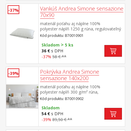
Vankúš Andrea Simone sensazione
-37%
70x90
materiál poťahu aj náplne 100%
polyester náplň 1250 g rúna, regulovateľný
obsah elegantne prešitý poťah na zips
Kód produktu: B70010901
>
Skladom
5 ks
36 €
s DPH
-37%
58 € **
Pokrývka Andrea Simone
-39%
sensazione 140x200
materiál poťahu aj náplne 100%
polyester náplň 300 g/m² rúna,
termoregulačná elegantne prešitý poťah
Kód produktu: B70010902
Skladom
54 €
s DPH
-39%
89,50 € **