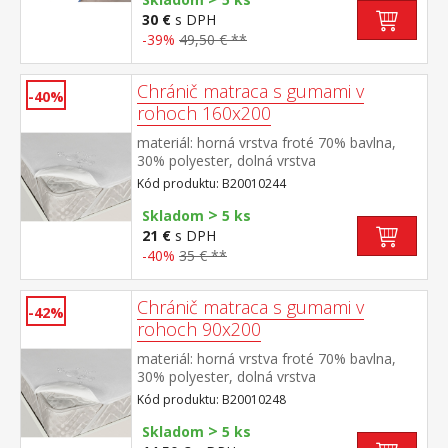
30 €
s DPH
-39%
49,50 € **
Chránič matraca s gumami v
-40%
rohoch 160x200
materiál: horná vrstva froté 70% bavlna,
30% polyester, dolná vrstva
polyuretán farebné prevedenie biela v
Kód produktu: B20010244
rohoch všité gumy, prateľné do 60 °C
>
Skladom
5 ks
21 €
s DPH
-40%
35 € **
Chránič matraca s gumami v
-42%
rohoch 90x200
materiál: horná vrstva froté 70% bavlna,
30% polyester, dolná vrstva
polyuretán farebné prevedenie biela v
Kód produktu: B20010248
rohoch všité gumy, prateľné do 60 °C
>
Skladom
5 ks