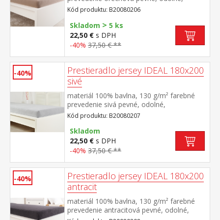
stálofarebné, obšité gumou pre matrace do
Kód produktu: B20080206
výšky 25 cm prateľné do 60 °C
>
Skladom
5 ks
22,50 €
s DPH
-40%
37,50 € **
Prestieradlo jersey IDEAL 180x200
-40%
sivé
materiál 100% bavlna, 130 g/m² farebné
prevedenie sivá pevné, odolné,
stálofarebné, obšité gumou pre matrace do
Kód produktu: B20080207
výšky 25 cm prateľné do 60 °C
Skladom
22,50 €
s DPH
-40%
37,50 € **
Prestieradlo jersey IDEAL 180x200
-40%
antracit
materiál 100% bavlna, 130 g/m² farebné
prevedenie antracitová pevné, odolné,
stálofarebné, obšité gumou pre matrace do