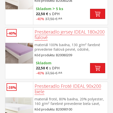
Kód produktu: B20080208
výšky 25 cm prateľné do 60 °C
>
Skladom
5 ks
22,50 €
s DPH
-40%
37,50 € **
Prestieradlo jersey IDEAL 180x200
-40%
fialové
materiál 100% bavlna, 130 g/m² farebné
prevedenie fialová pevné, odolné,
stálofarebné, obšité gumou pre matrace do
Kód produktu: B20080209
výšky 25 cm prateľné do 60 °C
Skladom
22,50 €
s DPH
-40%
37,50 € **
Prestieradlo Froté IDEAL 90x200
-38%
biele
materiál froté, 80% bavlna, 20% polyester,
160 g/m² farebné prevedenie biela savé,
odolné, stálofarebné, obšité gumou pre
Kód produktu: B20090100
matrace do výšky 25 cm prateľné do 40 °C