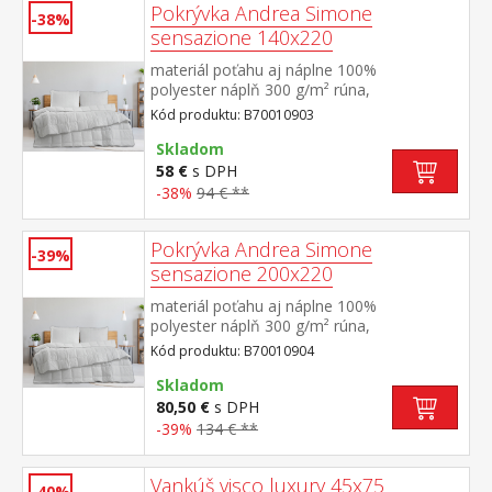
Pokrývka Andrea Simone
-38%
sensazione 140x220
materiál poťahu aj náplne 100%
polyester náplň 300 g/m² rúna,
termoregulačná elegantne prešitý poťah
Kód produktu: B70010903
Skladom
58 €
s DPH
-38%
94 € **
Pokrývka Andrea Simone
-39%
sensazione 200x220
materiál poťahu aj náplne 100%
polyester náplň 300 g/m² rúna,
termoregulačná elegantne prešitý poťah
Kód produktu: B70010904
Skladom
80,50 €
s DPH
-39%
134 € **
Vankúš visco luxury 45x75
-40%