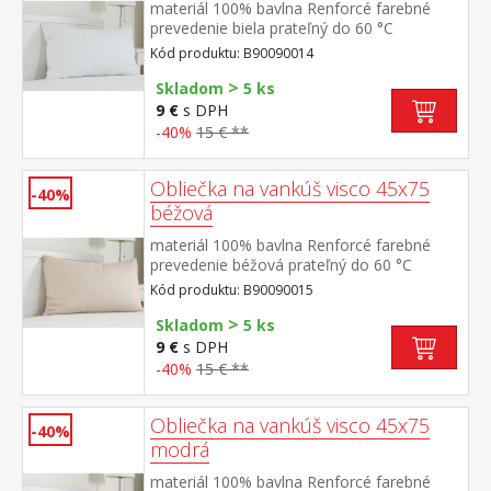
materiál 100% bavlna Renforcé farebné
prevedenie biela prateľný do 60 °C
Kód produktu: B90090014
>
Skladom
5 ks
9 €
s DPH
-40%
15 € **
Obliečka na vankúš visco 45x75
-40%
béžová
materiál 100% bavlna Renforcé farebné
prevedenie béžová prateľný do 60 °C
Kód produktu: B90090015
>
Skladom
5 ks
9 €
s DPH
-40%
15 € **
Obliečka na vankúš visco 45x75
-40%
modrá
materiál 100% bavlna Renforcé farebné