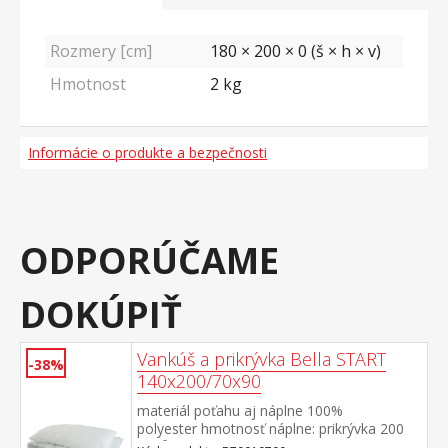
Rozmery [cm]
180 × 200 × 0 (š × h × v)
Hmotnost
2
kg
Informácie o produkte a bezpečnosti
ODPORÚČAME
DOKÚPIŤ
Vankúš a prikrývka Bella START
-38%
140x200/70x90
materiál poťahu aj náplne 100%
polyester hmotnosť náplne: prikrývka 200
g/m², vankúš: cca 850 g rozmery: prikrývka