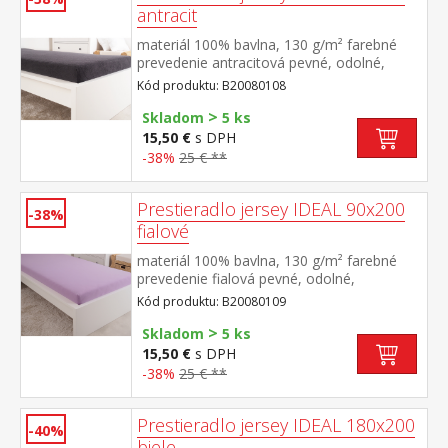
antracit
materiál 100% bavlna, 130 g/m² farebné
prevedenie antracitová pevné, odolné,
stálofarebné, obšité gumou pre matrace do
Kód produktu: B20080108
výšky 25 cm prateľné do 60 °C
>
Skladom
5 ks
15,50 €
s DPH
-38%
25 € **
Prestieradlo jersey IDEAL 90x200
-38%
fialové
materiál 100% bavlna, 130 g/m² farebné
prevedenie fialová pevné, odolné,
stálofarebné, obšité gumou pre matrace do
Kód produktu: B20080109
výšky 25 cm prateľné do 60 °C
>
Skladom
5 ks
15,50 €
s DPH
-38%
25 € **
Prestieradlo jersey IDEAL 180x200
-40%
biele