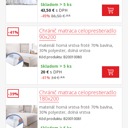
>
uzáver prateľné do 60 °C
Skladom
5 ks
43,50 €
s DPH
-49%
86,50 € **
Chránič matraca celoprestieradlo
-41%
90x200
materiál: horná vrstva froté 70% bavlna,
30% polyester, dolná vrstva
polyuretán farebné prevedenie biela obšité
Kód produktu: B20010080
gumou, prateľné do 60 °C
>
Skladom
5 ks
20 €
s DPH
-41%
34 € **
Chránič matraca celoprestieradlo
-39%
180x200
materiál: horná vrstva froté 70% bavlna,
30% polyester, dolná vrstva
polyuretán farebné prevedenie biela obšité
Kód produktu: B20010081
gumou, prateľné do 60 °C
>
Skladom
5 ks