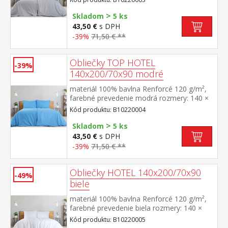
stálofarebné, nezrážavá úprava, hotelový
>
uzáver prateľné do 60 °C
Skladom
5 ks
43,50 €
s DPH
-39%
71,50 € **
Obliečky TOP HOTEL
-39%
140x200/70x90 modré
materiál 100% bavlna Renforcé 120 g/m²,
farebné prevedenie modrá rozmery: 140 ×
200 cm + 70 × 90 cm pevné, odolné,
Kód produktu: B10220004
stálofarebné, nezrážavá úprava, hotelový
>
uzáver prateľné do 60 °C
Skladom
5 ks
43,50 €
s DPH
-39%
71,50 € **
Obliečky HOTEL 140x200/70x90
-49%
biele
materiál 100% bavlna Renforcé 120 g/m²,
farebné prevedenie biela rozmery: 140 ×
200 cm + 70 × 90 cm pevné, odolné,
Kód produktu: B10220005
stálofarebné, nezrážavá úprava, hotelový