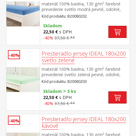
materiál 100% bavlna, 130 g/m² farebné
prevedenie svetlo modrá pevné, odolné,
stálofarebné, obšité gumou pre matrace do
Kód produktu: B20080202
výšky 25 cm prateľné do 60 °C
Skladom
22,50 €
s DPH
-40%
37,50 € **
Prestieradlo jersey IDEAL 180x200
-40%
svetlo zelené
materiál 100% bavlna, 130 g/m² farebné
prevedenie svetlo zelená pevné, odolné,
stálofarebné, obšité gumou pre matrace do
Kód produktu: B20080203
výšky 25 cm prateľné do 60 °C
>
Skladom
5 ks
22,50 €
s DPH
-40%
37,50 € **
Prestieradlo jersey IDEAL 180x200
-40%
kávové
materiál 100% bavlna, 130 g/m² farebné