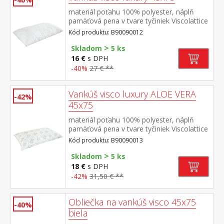
materiál poťahu 100% polyester, náplň
pamäťová pena v tvare tyčiniek Viscolattice
MEMORY termosenzitívny, tvarová pamäť,
Kód produktu: B90090012
elegantne prešitý poťah prateľný do 30 °C
>
Skladom
5 ks
16 €
s DPH
-40%
27 € **
Vankúš visco luxury ALOE VERA
-42%
45x75
materiál poťahu 100% polyester, náplň
pamäťová pena v tvare tyčiniek Viscolattice
MEMORY termosenzitívny, tvarová pamäť,
Kód produktu: B90090013
elegantne prešitý poťah s ALOE
>
VERA prateľný do 30 °C
Skladom
5 ks
18 €
s DPH
-42%
31,50 € **
Obliečka na vankúš visco 45x75
-40%
biela