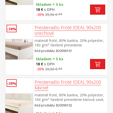
>
Skladom
5 ks
18 €
s DPH
-38%
29,50 € **
Prestieradlo Froté IDEAL 90x200
-38%
orechové
materiál froté, 80% bavlna, 20% polyester,
160 g/m² farebné prevedenie
orechová savé, odolné, stálofarebné,
Kód produktu: B20090101
obšité gumou pre matrace do výšky 25
>
cm prateľné do 40 °C
Skladom
5 ks
18 €
s DPH
-38%
29,50 € **
Prestieradlo Froté IDEAL 90x200
-38%
kávové
materiál froté, 80% bavlna, 20% polyester,
160 g/m² farebné prevedenie kávová savé,
odolné, stálofarebné, obšité gumou pre
Kód produktu: B20090102
matrace do výšky 25 cm prateľné do 40 °C