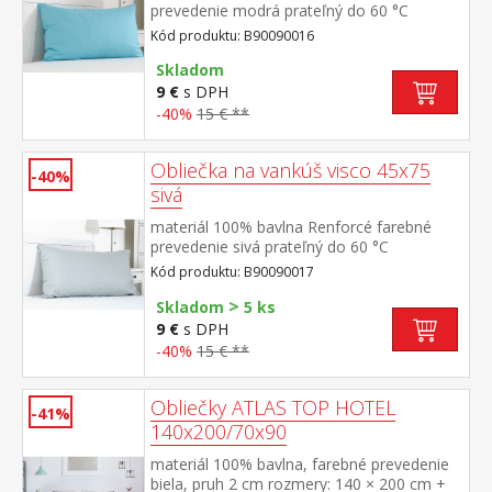
prevedenie modrá prateľný do 60 °C
Kód produktu: B90090016
Skladom
9 €
s DPH
-40%
15 € **
Obliečka na vankúš visco 45x75
-40%
sivá
materiál 100% bavlna Renforcé farebné
prevedenie sivá prateľný do 60 °C
Kód produktu: B90090017
>
Skladom
5 ks
9 €
s DPH
-40%
15 € **
Obliečky ATLAS TOP HOTEL
-41%
140x200/70x90
materiál 100% bavlna, farebné prevedenie
biela, pruh 2 cm rozmery: 140 × 200 cm +