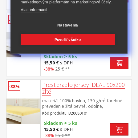
-43%
20,50 € **
marketingovým platformám na marketingové účely.
Viac informácií
Prestieradlo jersey IDEAL 90x200
-38%
biele
Nastavenia
materiál 100% bavlna, 130 g/m² farebné
prevedenie biela pevné, odolné,
Povoliť všetko
stálofarebné, obšité gumou pre matrace do
Kód produktu: B20080100
výšky 25 cm prateľné do 60 °C
>
Skladom
5 ks
15,50 €
s DPH
-38%
25 € **
Prestieradlo jersey IDEAL 90x200
-38%
žlté
materiál 100% bavlna, 130 g/m² farebné
prevedenie žltá pevné, odolné,
stálofarebné, obšité gumou pre matrace do
Kód produktu: B20080101
výšky 25 cm prateľné do 60 °C
>
Skladom
5 ks
15,50 €
s DPH
-38%
25 € **