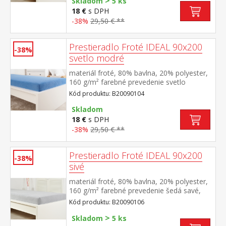
>
Skladom
5 ks
18 €
s DPH
-38%
29,50 € **
Prestieradlo Froté IDEAL 90x200
-38%
svetlo modré
materiál froté, 80% bavlna, 20% polyester,
160 g/m² farebné prevedenie svetlo
modrá savé, odolné, stálofarebné, obšité
Kód produktu: B20090104
gumou pre matrace do výšky 25
cm prateľné do 40 °C
Skladom
18 €
s DPH
-38%
29,50 € **
Prestieradlo Froté IDEAL 90x200
-38%
sivé
materiál froté, 80% bavlna, 20% polyester,
160 g/m² farebné prevedenie šedá savé,
odolné, stálofarebné, obšité gumou pre
Kód produktu: B20090106
matrace do výšky 25 cm prateľné do 40 °C
>
Skladom
5 ks