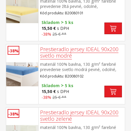
materiál 100% bavlna, 130 g/m² farebné
prevedenie žltá pevné, odolné,
stálofarebné, obšité gumou pre matrace do
Kód produktu: B20080101
výšky 25 cm prateľné do 60 °C
>
Skladom
5 ks
15,50 €
s DPH
-38%
25 € **
Prestieradlo jersey IDEAL 90x200
-38%
svetlo modré
materiál 100% bavlna, 130 g/m² farebné
prevedenie svetlo modrá pevné, odolné,
stálofarebné, obšité gumou pre matrace do
Kód produktu: B20080102
výšky 25 cm prateľné do 60 °C
>
Skladom
5 ks
15,50 €
s DPH
-38%
25 € **
Prestieradlo jersey IDEAL 90x200
-38%
svetlo zelené
materiál 100% bavlna, 130 g/m² farebné