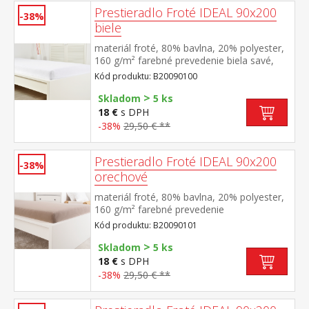
Prestieradlo Froté IDEAL 90x200
-38%
biele
materiál froté, 80% bavlna, 20% polyester,
160 g/m² farebné prevedenie biela savé,
odolné, stálofarebné, obšité gumou pre
Kód produktu: B20090100
matrace do výšky 25 cm prateľné do 40 °C
>
Skladom
5 ks
18 €
s DPH
-38%
29,50 € **
Prestieradlo Froté IDEAL 90x200
-38%
orechové
materiál froté, 80% bavlna, 20% polyester,
160 g/m² farebné prevedenie
orechová savé, odolné, stálofarebné,
Kód produktu: B20090101
obšité gumou pre matrace do výšky 25
>
cm prateľné do 40 °C
Skladom
5 ks
18 €
s DPH
-38%
29,50 € **