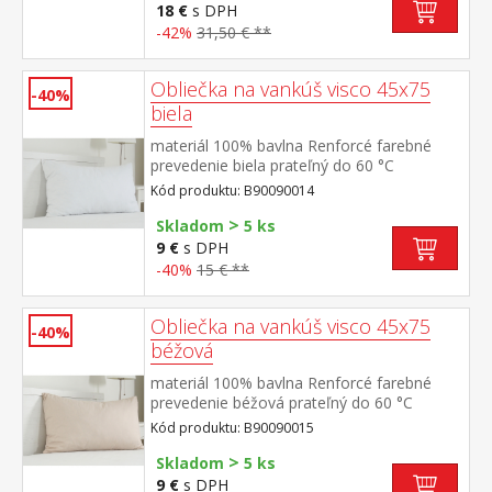
18 €
s DPH
-42%
31,50 € **
Obliečka na vankúš visco 45x75
-40%
biela
materiál 100% bavlna Renforcé farebné
prevedenie biela prateľný do 60 °C
Kód produktu: B90090014
>
Skladom
5 ks
9 €
s DPH
-40%
15 € **
Obliečka na vankúš visco 45x75
-40%
béžová
materiál 100% bavlna Renforcé farebné
prevedenie béžová prateľný do 60 °C
Kód produktu: B90090015
>
Skladom
5 ks
9 €
s DPH