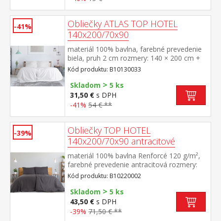
Obliečky ATLAS TOP HOTEL
-41%
140x200/70x90
materiál 100% bavlna, farebné prevedenie
biela, pruh 2 cm rozmery: 140 × 200 cm +
70 × 90 cm odolné, nezrážavá úprava,
Kód produktu: B10130033
hotelový uzáver prateľné do 60 °C
>
Skladom
5 ks
31,50 €
s DPH
-41%
54 € **
Obliečky TOP HOTEL
-39%
140x200/70x90 antracitové
materiál 100% bavlna Renforcé 120 g/m²,
farebné prevedenie antracitová rozmery:
140 × 200 cm + 70 × 90 cm pevné, odolné,
Kód produktu: B10220002
stálofarebné, nezrážavá úprava, hotelový
>
uzáver prateľné do 60 °C
Skladom
5 ks
43,50 €
s DPH
-39%
71,50 € **