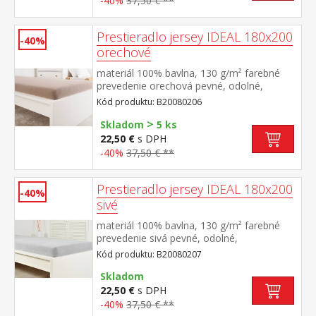
-40%
37,50 € **
Prestieradlo jersey IDEAL 180x200
-40%
orechové
materiál 100% bavlna, 130 g/m² farebné
prevedenie orechová pevné, odolné,
stálofarebné, obšité gumou pre matrace do
Kód produktu: B20080206
výšky 25 cm prateľné do 60 °C
>
Skladom
5 ks
22,50 €
s DPH
-40%
37,50 € **
Prestieradlo jersey IDEAL 180x200
-40%
sivé
materiál 100% bavlna, 130 g/m² farebné
prevedenie sivá pevné, odolné,
stálofarebné, obšité gumou pre matrace do
Kód produktu: B20080207
výšky 25 cm prateľné do 60 °C
Skladom
22,50 €
s DPH
-40%
37,50 € **