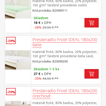
materiál froté, 80% bavlna, 20% polyester,
160 g/m² farebné prevedenie svetlo
zelená savé, odolné, stálofarebné, obšité
Kód produktu: B20090111
gumou pre matrace do výšky 25
cm prateľné do 40 °C
Skladom
18 €
s DPH
-38%
29,50 € **
Prestieradlo Froté IDEAL 180x200
-39%
biele
materiál froté, 80% bavlna, 20% polyester,
160 g/m² farebné prevedenie biela savé,
odolné, stálofarebné, obšité gumou pre
Kód produktu: B20090200
matrace do výšky 25 cm prateľné do 40 °C
>
Skladom
5 ks
27 €
s DPH
-39%
44,50 € **
Prestieradlo Froté IDEAL 180x200
-39%
orechové
materiál froté, 80% bavlna, 20% polyester,