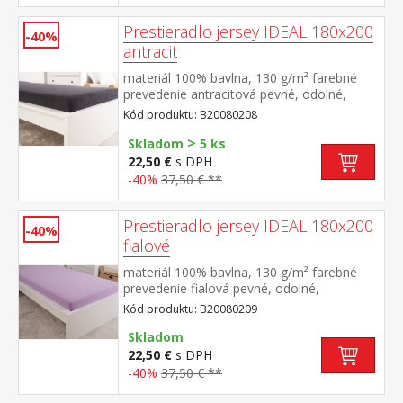
Prestieradlo jersey IDEAL 180x200
-40%
antracit
materiál 100% bavlna, 130 g/m² farebné
prevedenie antracitová pevné, odolné,
stálofarebné, obšité gumou pre matrace do
Kód produktu: B20080208
výšky 25 cm prateľné do 60 °C
>
Skladom
5 ks
22,50 €
s DPH
-40%
37,50 € **
Prestieradlo jersey IDEAL 180x200
-40%
fialové
materiál 100% bavlna, 130 g/m² farebné
prevedenie fialová pevné, odolné,
stálofarebné, obšité gumou pre matrace do
Kód produktu: B20080209
výšky 25 cm prateľné do 60 °C
Skladom
22,50 €
s DPH
-40%
37,50 € **