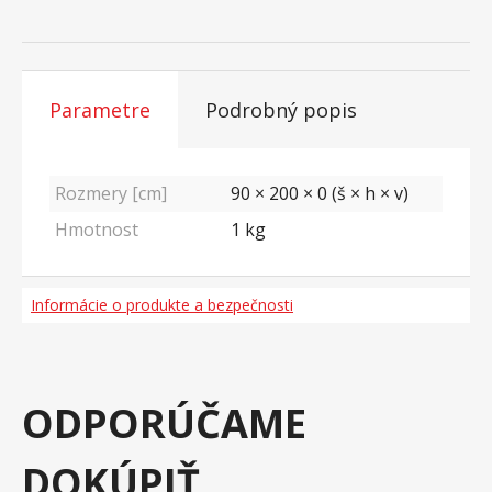
Parametre
Podrobný popis
Rozmery [cm]
90 × 200 × 0 (š × h × v)
Hmotnost
1
kg
Informácie o produkte a bezpečnosti
ODPORÚČAME
DOKÚPIŤ