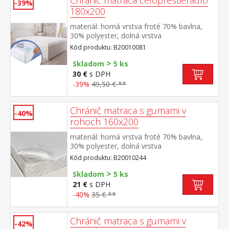
Chránič matraca celoprestieradlo
-39%
180x200
materiál: horná vrstva froté 70% bavlna,
30% polyester, dolná vrstva
polyuretán farebné prevedenie biela obšité
Kód produktu: B20010081
gumou, prateľné do 60 °C
>
Skladom
5 ks
30 €
s DPH
-39%
49,50 € **
Chránič matraca s gumami v
-40%
rohoch 160x200
materiál: horná vrstva froté 70% bavlna,
30% polyester, dolná vrstva
polyuretán farebné prevedenie biela v
Kód produktu: B20010244
rohoch všité gumy, prateľné do 60 °C
>
Skladom
5 ks
21 €
s DPH
-40%
35 € **
Chránič matraca s gumami v
-42%