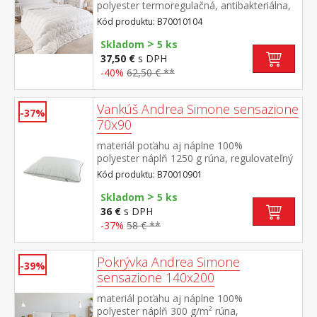
polyester termoregulačná, antibakteriálna,
vhodná pre alergikov elegantne
Kód produktu: B70010104
prešitá prateľná do 60 °C
>
Skladom
5 ks
37,50 €
s DPH
-40%
62,50 € **
Vankúš Andrea Simone sensazione
-37%
70x90
materiál poťahu aj náplne 100%
polyester náplň 1250 g rúna, regulovateľný
obsah elegantne prešitý poťah na zips
Kód produktu: B70010901
>
Skladom
5 ks
36 €
s DPH
-37%
58 € **
Pokrývka Andrea Simone
-39%
sensazione 140x200
materiál poťahu aj náplne 100%
polyester náplň 300 g/m² rúna,