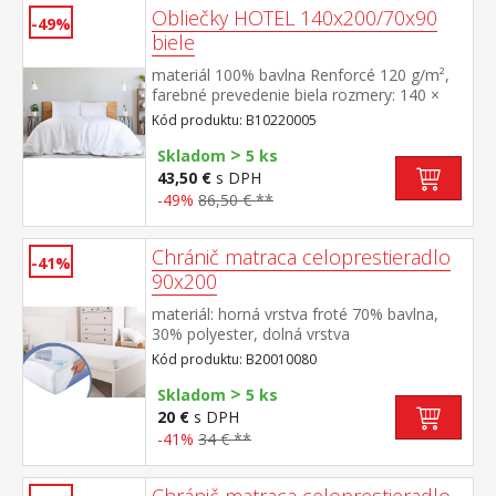
Obliečky HOTEL 140x200/70x90
-49%
biele
materiál 100% bavlna Renforcé 120 g/m²,
farebné prevedenie biela rozmery: 140 ×
200 cm + 70 × 90 cm pevné, odolné,
Kód produktu: B10220005
stálofarebné, nezrážavá úprava, hotelový
>
uzáver prateľné do 60 °C
Skladom
5 ks
43,50 €
s DPH
-49%
86,50 € **
Chránič matraca celoprestieradlo
-41%
90x200
materiál: horná vrstva froté 70% bavlna,
30% polyester, dolná vrstva
polyuretán farebné prevedenie biela obšité
Kód produktu: B20010080
gumou, prateľné do 60 °C
>
Skladom
5 ks
20 €
s DPH
-41%
34 € **