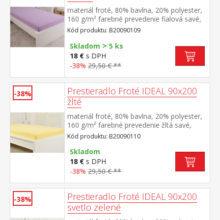
materiál froté, 80% bavlna, 20% polyester,
160 g/m² farebné prevedenie fialová savé,
odolné, stálofarebné, obšité gumou pre
Kód produktu: B20090109
matrace do výšky 25 cm prateľné do 40 °C
>
Skladom
5 ks
18 €
s DPH
-38%
29,50 € **
Prestieradlo Froté IDEAL 90x200
-38%
žlté
materiál froté, 80% bavlna, 20% polyester,
160 g/m² farebné prevedenie žltá savé,
odolné, stálofarebné, obšité gumou pre
Kód produktu: B20090110
matrace do výšky 25 cm prateľné do 40 °C
Skladom
18 €
s DPH
-38%
29,50 € **
Prestieradlo Froté IDEAL 90x200
-38%
svetlo zelené