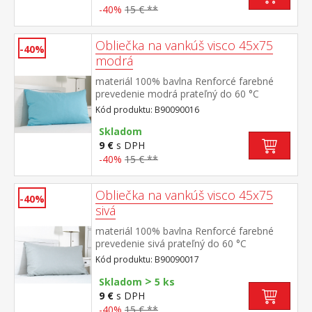
-40%
15 € **
Obliečka na vankúš visco 45x75
-40%
modrá
materiál 100% bavlna Renforcé farebné
prevedenie modrá prateľný do 60 °C
Kód produktu: B90090016
Skladom
9 €
s DPH
-40%
15 € **
Obliečka na vankúš visco 45x75
-40%
sivá
materiál 100% bavlna Renforcé farebné
prevedenie sivá prateľný do 60 °C
Kód produktu: B90090017
>
Skladom
5 ks
9 €
s DPH
-40%
15 € **