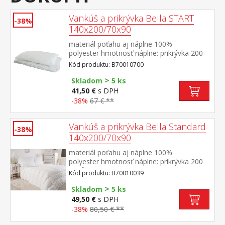
Vankúš a prikrývka Bella START
-38%
140x200/70x90
materiál poťahu aj náplne 100%
polyester hmotnosť náplne: prikrývka 200
g/m², vankúš: cca 850 g rozmery: prikrývka
Kód produktu: B70010700
140 × 200 cm, vankúš 70 × 90
>
cm termoregulačné, antibakteriálne,
Skladom
5 ks
vhodné pre alergikov prikrývka je elegantne
41,50 €
s DPH
prešitá prateľné do 60 °C
-38%
67 € **
Vankúš a prikrývka Bella Standard
-38%
140x200/70x90
materiál poťahu aj náplne 100%
polyester hmotnosť náplne: prikrývka 200
g/m², vankúš: cca 1000 g rozmery: prikrývka
Kód produktu: B70010039
140 × 200 cm, vankúš 70 × 90
>
cm termoregulačné, antibakteriálne,
Skladom
5 ks
vhodné pre alergikov prikrývka aj vankúš sú
49,50 €
s DPH
elegantne prešité prateľné do 60 °C
-38%
80,50 € **