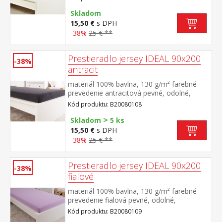
výšky 25 cm prateľné do 60 °C
Skladom
15,50 €
s DPH
-38%
25 € **
Prestieradlo jersey IDEAL 90x200
-38%
antracit
materiál 100% bavlna, 130 g/m² farebné
prevedenie antracitová pevné, odolné,
stálofarebné, obšité gumou pre matrace do
Kód produktu: B20080108
výšky 25 cm prateľné do 60 °C
>
Skladom
5 ks
15,50 €
s DPH
-38%
25 € **
Prestieradlo jersey IDEAL 90x200
-38%
fialové
materiál 100% bavlna, 130 g/m² farebné
prevedenie fialová pevné, odolné,
stálofarebné, obšité gumou pre matrace do
Kód produktu: B20080109
výšky 25 cm prateľné do 60 °C