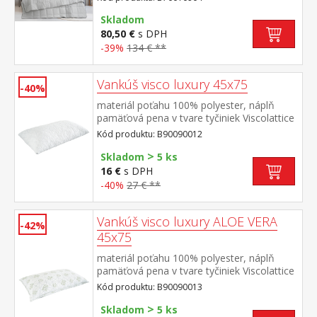
Skladom
80,50 €
s DPH
-39%
134 € **
Vankúš visco luxury 45x75
-40%
materiál poťahu 100% polyester, náplň
pamäťová pena v tvare tyčiniek Viscolattice
MEMORY termosenzitívny, tvarová pamäť,
Kód produktu: B90090012
elegantne prešitý poťah prateľný do 30 °C
>
Skladom
5 ks
16 €
s DPH
-40%
27 € **
Vankúš visco luxury ALOE VERA
-42%
45x75
materiál poťahu 100% polyester, náplň
pamäťová pena v tvare tyčiniek Viscolattice
MEMORY termosenzitívny, tvarová pamäť,
Kód produktu: B90090013
elegantne prešitý poťah s ALOE
>
VERA prateľný do 30 °C
Skladom
5 ks