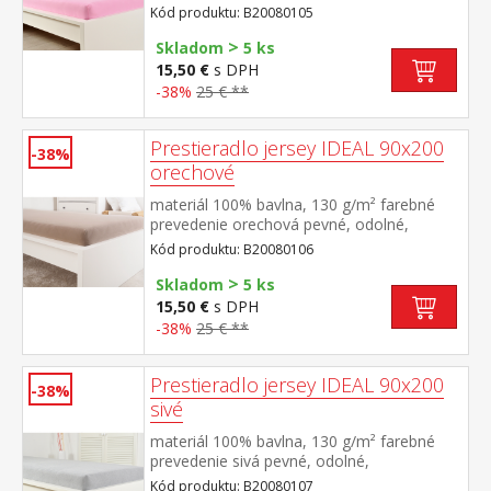
stálofarebné, obšité gumou pre matrace do
Kód produktu: B20080105
výšky 25 cm prateľné do 60 °C
>
Skladom
5 ks
15,50 €
s DPH
-38%
25 € **
Prestieradlo jersey IDEAL 90x200
-38%
orechové
materiál 100% bavlna, 130 g/m² farebné
prevedenie orechová pevné, odolné,
stálofarebné, obšité gumou pre matrace do
Kód produktu: B20080106
výšky 25 cm prateľné do 60 °C
>
Skladom
5 ks
15,50 €
s DPH
-38%
25 € **
Prestieradlo jersey IDEAL 90x200
-38%
sivé
materiál 100% bavlna, 130 g/m² farebné
prevedenie sivá pevné, odolné,
stálofarebné, obšité gumou pre matrace do
Kód produktu: B20080107