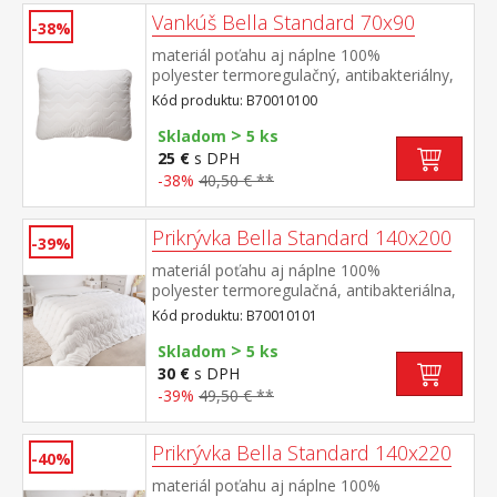
Vankúš Bella Standard 70x90
-38%
materiál poťahu aj náplne 100%
polyester termoregulačný, antibakteriálny,
vhodný pre alergikov elegantne
Kód produktu: B70010100
prešitý prateľný do 60 °C
>
Skladom
5 ks
25 €
s DPH
-38%
40,50 € **
Prikrývka Bella Standard 140x200
-39%
materiál poťahu aj náplne 100%
polyester termoregulačná, antibakteriálna,
vhodná pre alergikov elegantne
Kód produktu: B70010101
prešitá prateľná do 60 °C
>
Skladom
5 ks
30 €
s DPH
-39%
49,50 € **
Prikrývka Bella Standard 140x220
-40%
materiál poťahu aj náplne 100%