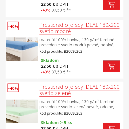
22,50 €
s DPH
-40%
37,50 € **
Prestieradlo jersey IDEAL 180x200
-40%
svetlo modré
materiál 100% bavlna, 130 g/m² farebné
prevedenie svetlo modrá pevné, odolné,
stálofarebné, obšité gumou pre matrace do
Kód produktu: B20080202
výšky 25 cm prateľné do 60 °C
Skladom
22,50 €
s DPH
-40%
37,50 € **
Prestieradlo jersey IDEAL 180x200
-40%
svetlo zelené
materiál 100% bavlna, 130 g/m² farebné
prevedenie svetlo zelená pevné, odolné,
stálofarebné, obšité gumou pre matrace do
Kód produktu: B20080203
výšky 25 cm prateľné do 60 °C
>
Skladom
5 ks
22,50 €
s DPH