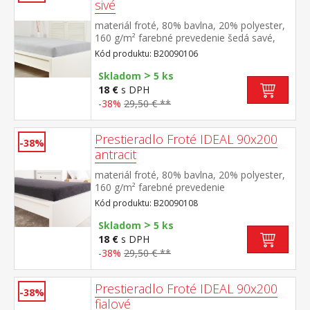
sivé
materiál froté, 80% bavlna, 20% polyester,
160 g/m² farebné prevedenie šedá savé,
odolné, stálofarebné, obšité gumou pre
Kód produktu: B20090106
matrace do výšky 25 cm prateľné do 40 °C
>
Skladom
5 ks
18 €
s DPH
-38%
29,50 € **
Prestieradlo Froté IDEAL 90x200
-38%
antracit
materiál froté, 80% bavlna, 20% polyester,
160 g/m² farebné prevedenie
antracitová savé, odolné, stálofarebné,
Kód produktu: B20090108
obšité gumou pre matrace do výšky 25
>
cm prateľné do 40 °C
Skladom
5 ks
18 €
s DPH
-38%
29,50 € **
Prestieradlo Froté IDEAL 90x200
-38%
fialové