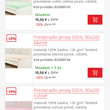
prevedenie svetlo zelená pevné, odolné,
stálofarebné, obšité gumou pre matrace do
Kód produktu: B20080103
výšky 25 cm prateľné do 60 °C
Skladom
15,50 €
s DPH
-38%
25 € **
Prestieradlo jersey IDEAL 90x200
-38%
kávové
materiál 100% bavlna, 130 g/m² farebné
prevedenie kávová pevné, odolné,
stálofarebné, obšité gumou pre matrace do
Kód produktu: B20080104
výšky 25 cm prateľné do 60 °C
>
Skladom
5 ks
15,50 €
s DPH
-38%
25 € **
Prestieradlo jersey IDEAL 90x200
-38%
ružové
materiál 100% bavlna, 130 g/m² farebné
prevedenie ružová pevné, odolné,