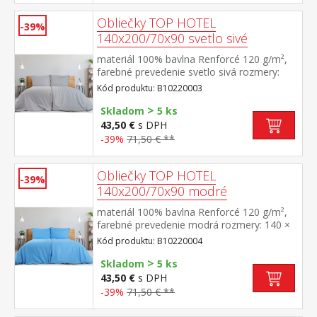
Obliečky TOP HOTEL
-39%
140x200/70x90 svetlo sivé
materiál 100% bavlna Renforcé 120 g/m²,
farebné prevedenie svetlo sivá rozmery:
140 × 200 cm + 70 × 90 cm pevné, odolné,
Kód produktu: B10220003
stálofarebné, nezrážavá úprava, hotelový
>
uzáver prateľné do 60 °C
Skladom
5 ks
43,50 €
s DPH
-39%
71,50 € **
Obliečky TOP HOTEL
-39%
140x200/70x90 modré
materiál 100% bavlna Renforcé 120 g/m²,
farebné prevedenie modrá rozmery: 140 ×
200 cm + 70 × 90 cm pevné, odolné,
Kód produktu: B10220004
stálofarebné, nezrážavá úprava, hotelový
>
uzáver prateľné do 60 °C
Skladom
5 ks
43,50 €
s DPH
-39%
71,50 € **