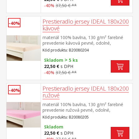
-40%
37,50 € **
Prestieradlo jersey IDEAL 180x200
-40%
kávové
materiál 100% bavlna, 130 g/m² farebné
prevedenie kávová pevné, odolné,
stálofarebné, obšité gumou pre matrace do
Kód produktu: B20080204
výšky 25 cm prateľné do 60 °C
>
Skladom
5 ks
22,50 €
s DPH
-40%
37,50 € **
Prestieradlo jersey IDEAL 180x200
-40%
ružové
materiál 100% bavlna, 130 g/m² farebné
prevedenie ružová pevné, odolné,
stálofarebné, obšité gumou pre matrace do
Kód produktu: B20080205
výšky 25 cm prateľné do 60 °C
Skladom
22,50 €
s DPH