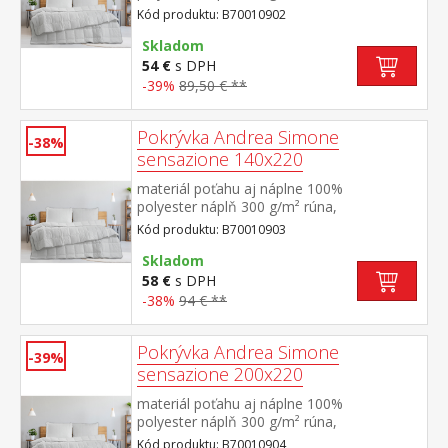
termoregulačná elegantne prešitý poťah
Kód produktu: B70010902
Skladom
54 €
s DPH
-39%
89,50 € **
Pokrývka Andrea Simone
-38%
sensazione 140x220
materiál poťahu aj náplne 100%
polyester náplň 300 g/m² rúna,
termoregulačná elegantne prešitý poťah
Kód produktu: B70010903
Skladom
58 €
s DPH
-38%
94 € **
Pokrývka Andrea Simone
-39%
sensazione 200x220
materiál poťahu aj náplne 100%
polyester náplň 300 g/m² rúna,
termoregulačná elegantne prešitý poťah
Kód produktu: B70010904