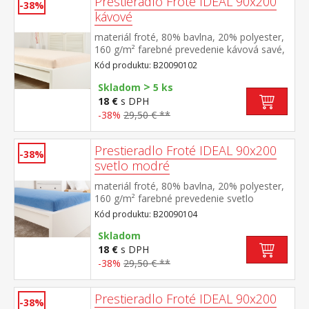
Prestieradlo Froté IDEAL 90x200
-38%
kávové
materiál froté, 80% bavlna, 20% polyester,
160 g/m² farebné prevedenie kávová savé,
odolné, stálofarebné, obšité gumou pre
Kód produktu: B20090102
matrace do výšky 25 cm prateľné do 40 °C
>
Skladom
5 ks
18 €
s DPH
-38%
29,50 € **
Prestieradlo Froté IDEAL 90x200
-38%
svetlo modré
materiál froté, 80% bavlna, 20% polyester,
160 g/m² farebné prevedenie svetlo
modrá savé, odolné, stálofarebné, obšité
Kód produktu: B20090104
gumou pre matrace do výšky 25
cm prateľné do 40 °C
Skladom
18 €
s DPH
-38%
29,50 € **
Prestieradlo Froté IDEAL 90x200
-38%