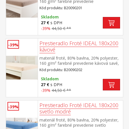
160 g/m² farebné prevedenie
orechová savé, odolné, stálofarebné,
Kód produktu: B20090201
obšité gumou pre matrace do výšky 25
cm prateľné do 40 °C
Skladom
27 €
s DPH
-39%
44,50 € **
Prestieradlo Froté IDEAL 180x200
-39%
kávové
materiál froté, 80% bavlna, 20% polyester,
160 g/m² farebné prevedenie kávová savé,
odolné, stálofarebné, obšité gumou pre
Kód produktu: B20090202
matrace do výšky 25 cm prateľné do 40 °C
Skladom
27 €
s DPH
-39%
44,50 € **
Prestieradlo Froté IDEAL 180x200
-39%
svetlo modré
materiál froté, 80% bavlna, 20% polyester,
160 g/m² farebné prevedenie svetlo