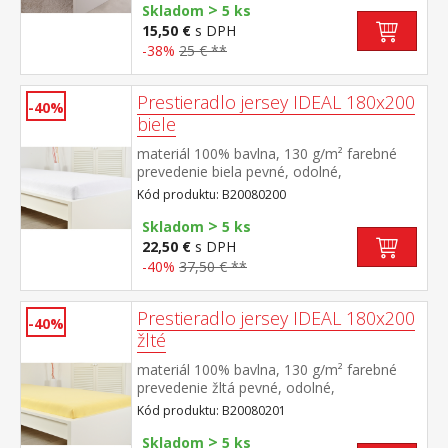
>
Skladom
5 ks
15,50 €
s DPH
-38%
25 € **
Prestieradlo jersey IDEAL 180x200
-40%
biele
materiál 100% bavlna, 130 g/m² farebné
prevedenie biela pevné, odolné,
stálofarebné, obšité gumou pre matrace do
Kód produktu: B20080200
výšky 25 cm prateľné do 60 °C
>
Skladom
5 ks
22,50 €
s DPH
-40%
37,50 € **
Prestieradlo jersey IDEAL 180x200
-40%
žlté
materiál 100% bavlna, 130 g/m² farebné
prevedenie žltá pevné, odolné,
stálofarebné, obšité gumou pre matrace do
Kód produktu: B20080201
výšky 25 cm prateľné do 60 °C
>
Skladom
5 ks