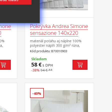
voliť všetko
imone
Pokrývka Andrea Simone
0
sensazione 140x220
00%
materiál poťahu aj náplne 100%
a,
polyester náplň 300 g/m² rúna,
ešitý
termoregulačná elegantne prešitý
Kód produktu: B70010903
poťah
Skladom
58 €
s DPH
-38%
94 € **
-40%