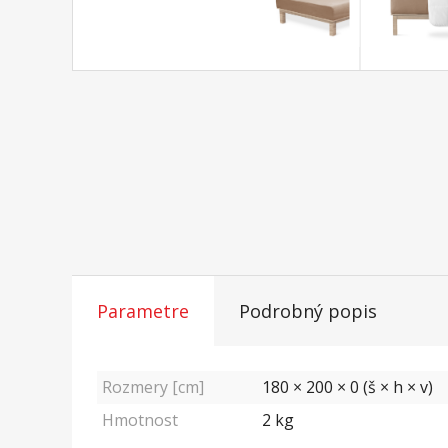
Parametre
Podrobný popis
Rozmery [cm]
180 × 200 × 0 (š × h × v)
Hmotnost
2
kg