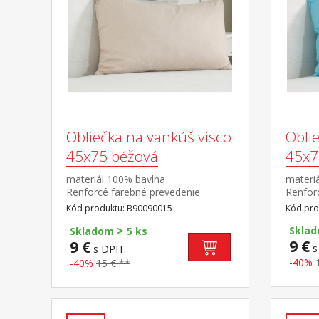
Obliečka na vankúš visco
Obli
45x75 béžová
45x7
materiál 100% bavlna
materi
Renforcé farebné prevedenie
Renfor
béžová prateľný do 60 °C
modrá 
Kód produktu: B90090015
Kód pro
>
Skla
Skladom
5 ks
9 €
9 €
s
s DPH
-40%
-40%
15 € **