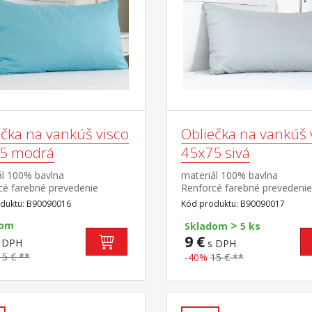
ečka na vankúš visco
Obliečka na vankúš 
5 modrá
45x75 sivá
ál 100% bavlna
materiál 100% bavlna
cé farebné prevedenie
Renforcé farebné prevedenie
prateľný do 60 °C
sivá prateľný do 60 °C
duktu: B90090016
Kód produktu: B90090017
>
dom
Skladom
5 ks
9 €
 DPH
s DPH
15 € **
-40%
15 € **