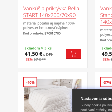
Vankúš a prikrývka Bella
Vankú
START 140x200/70x90
Stan
140x
materiál poťahu aj náplne 100%
polyester hmotnosť náplne:
materi
prikrývka 200 g/m², vankúš: cca 850
Kód produktu: B70010700
polyes
g rozmery: prikrývka 140 × 200 cm,
prikrýv
Kód pro
vankúš 70 × 90 cm termoregulačné,
1000 g 
antibakteriálne, vhodné pre
>
cm, va
Skladom
5 ks
Skla
alergikov prikrývka je elegantne
cm term
41,50 €
49,5
s DPH
prešitá prateľné do 60 °C
vhodné 
-38%
67 € **
-38%
vankúš
prešité
-40%
-37%
Nastavenia súbo
Súbory cookie použív
používaní stránky, na