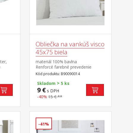
Obliečka na vankúš visco
45x75 biela
ter,
materiál 100% bavlna
e
Renforcé farebné prevedenie
biela prateľný do 60 °C
Kód produktu: B90090014
varová
>
ah s
Skladom
5 ks
C
9 €
s DPH
-40%
15 € **
-41%