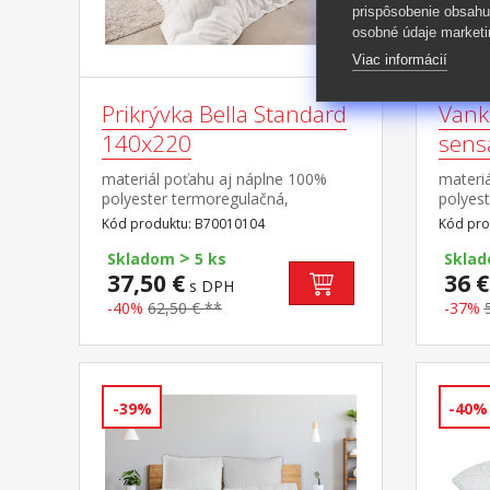
prispôsobenie obsahu
osobné údaje marketi
Viac informácií
Prikrývka Bella Standard
Vank
140x220
sens
materiál poťahu aj náplne 100%
materi
polyester termoregulačná,
polyest
antibakteriálna, vhodná pre
regulo
Kód produktu: B70010104
Kód pro
alergikov elegantne prešitá prateľná
prešitý
>
do 60 °C
Skladom
5 ks
Skla
37,50 €
36 €
s DPH
-40%
62,50 € **
-37%
-39%
-40%