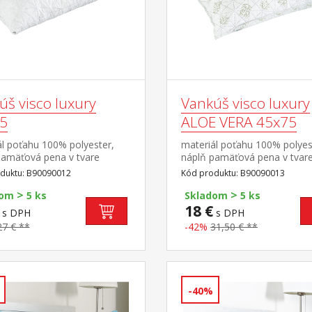
úš visco luxury
Vankúš visco luxury
5
ALOE VERA 45x75
ál poťahu 100% polyester,
materiál poťahu 100% polyes
pamäťová pena v tvare
náplň pamäťová pena v tvar
k Viscolattice
tyčiniek Viscolattice
duktu: B90090012
Kód produktu: B90090013
 termosenzitívny, tvarová
MEMORY termosenzitívny, t
>
>
elegantne prešitý
pamäť, elegantne prešitý poť
dom
5 ks
Skladom
5 ks
rateľný do 30 °C
ALOE VERA prateľný do 30 °
18 €
s DPH
s DPH
27 € **
-42%
31,50 € **
-40%