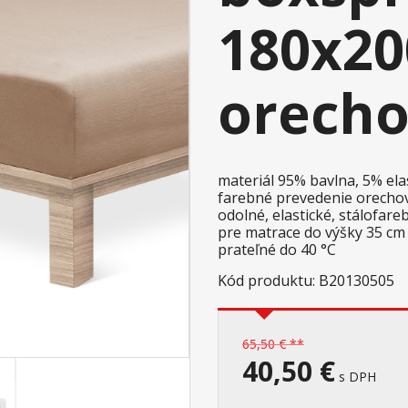
180x20
orech
materiál 95% bavlna, 5% ela
farebné prevedenie orech
odolné, elastické, stálofar
pre matrace do výšky 35 c
prateľné do 40 °C
Kód produktu: B20130505
65,50 € **
40,50 €
s DPH