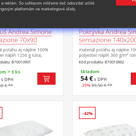
Po
 a reklám. So súhlasom môžeme tiež odovzdať určité
ngovým platformám na marketingové účely.
úš Andrea Simone
Pokrývka Andrea S
azione 70x90
sensazione 140x20
ál poťahu aj náplne 100%
materiál poťahu aj náplne 1
er náplň 1250 g rúna,
polyester náplň 300 g/m² rún
vateľný obsah elegantne
termoregulačná elegantne pr
duktu: B70010901
Kód produktu: B70010902
 poťah na zips
poťah
>
Skladom
dom
5 ks
54 €
s DPH
s DPH
-39%
89,50 € **
58 € **
-42%