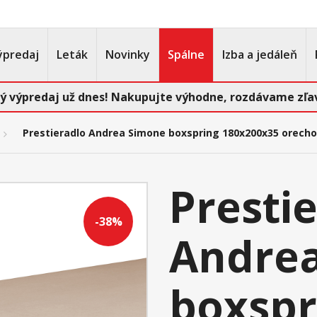
ýpredaj
Leták
Novinky
Spálne
Izba a jedáleň
ý výpredaj už dnes! Nakupujte výhodne, rozdávame zľav
Prestieradlo Andrea Simone boxspring 180x200x35 orech
Presti
-38%
Andre
boxspr