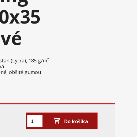
0x35
ové
stan (Lycra), 185 g/m²
ová
ebné, obšité gumou
m
Do košíka