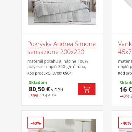
Pokrývka Andrea Simone
Vank
sensazione 200x220
45x7
materiál poťahu aj náplne 100%
materi
polyester náplň 300 g/m² rúna,
náplň 
termoregulačná elegantne prešitý
tyčinie
Kód produktu: B70010904
Kód pro
poťah
MEMORY
Skladom
pamäť, 
Skla
80,50 €
poťah p
16 €
s DPH
-39%
134 € **
-40%
-40%
-40%