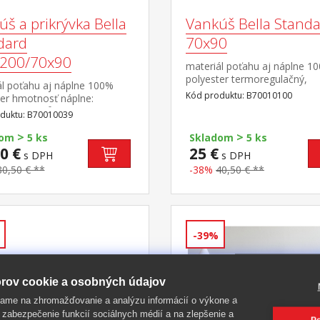
š a prikrývka Bella
Vankúš Bella Stand
dard
70x90
200/70x90
materiál poťahu aj náplne 1
polyester termoregulačný,
ál poťahu aj náplne 100%
antibakteriálny, vhodný pre
Kód produktu: B70010100
ter hmotnosť náplne:
alergikov elegantne prešitý p
ka 200 g/m², vankúš: cca
duktu: B70010039
do 60 °C
rozmery: prikrývka 140 × 200
>
>
nkúš 70 × 90
dom
5 ks
Skladom
5 ks
oregulačné, antibakteriálne,
0 €
25 €
s DPH
s DPH
pre alergikov prikrývka aj
80,50 € **
-38%
40,50 € **
 sú elegantne
 prateľné do 60 °C
-39%
rov cookie a osobných údajov
ame na zhromažďovanie a analýzu informácií o výkone a
 zabezpečenie funkcií sociálnych médií a na zlepšenie a