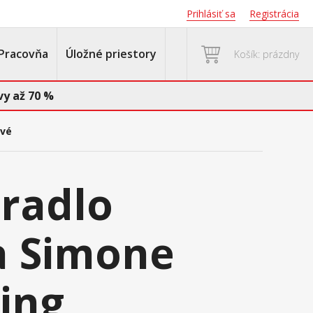
Prihlásiť sa
Registrácia
Pracovňa
Úložné priestory
Košík: prázdny
y až 70 %
ové
eradlo
a Simone
ing