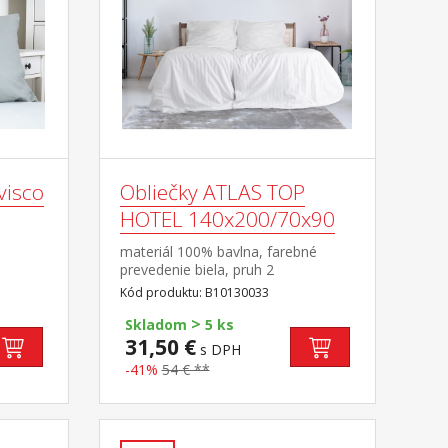
visco
Obliečky ATLAS TOP
HOTEL 140x200/70x90
materiál 100% bavlna, farebné
prevedenie biela, pruh 2
cm rozmery: 140 × 200 cm + 70 ×
Kód produktu: B10130033
90 cm odolné, nezrážavá úprava,
>
hotelový uzáver prateľné do 60 °C
Skladom
5 ks
31,50 €
s DPH
-41%
54 € **