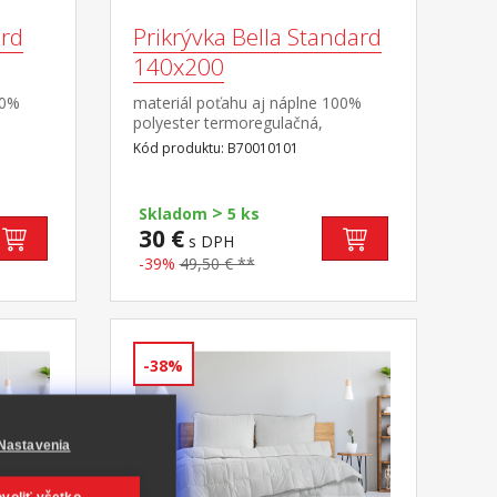
ard
Prikrývka Bella Standard
140x200
00%
materiál poťahu aj náplne 100%
polyester termoregulačná,
antibakteriálna, vhodná pre
Kód produktu: B70010101
rateľný
alergikov elegantne prešitá prateľná
do 60 °C
>
Skladom
5 ks
30 €
s DPH
-39%
49,50 € **
-38%
Nastavenia