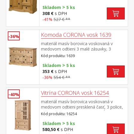
doplniť nadstavcom Corona 16463 súčasť
>
zostavy Corona
Skladom
5 ks
308 €
s DPH
-41%
527 € **
Komoda CORONA vosk 1639
-36%
materiál masív borovica voskovaná v
medovom odtieni 3 malé zásuvky, 3
dvierka, 1 polica, kovové ozdobné
Kód produktu: 1639
úchytky vhodný doplnok nadstavec
>
CORONA 16465 súčasť zostavy Corona
Skladom
5 ks
353 €
s DPH
-36%
554 € **
Vitrína CORONA vosk 16254
-40%
materiál masív borovica voskovaná v
medovom odtieni presklená časť, 3 police,
1 plná dvierka, 2 veľké zásuvky hĺbka
Kód produktu: 16254
zásuvky 32 cm, kovové ozdobné úchytky
>
súčasť zostavy Corona
Skladom
5 ks
580,50 €
s DPH