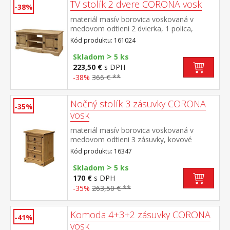
TV stolík 2 dvere CORONA vosk
-38%
materiál masív borovica voskovaná v
medovom odtieni 2 dvierka, 1 polica,
kovové ozdobné úchytky súčasť zostavy
Kód produktu: 161024
Corona
>
Skladom
5 ks
223,50 €
s DPH
-38%
366 € **
Nočný stolík 3 zásuvky CORONA
-35%
vosk
materiál masív borovica voskovaná v
medovom odtieni 3 zásuvky, kovové
ozdobné úchytky súčasť zostavy Corona
Kód produktu: 16347
>
Skladom
5 ks
170 €
s DPH
-35%
263,50 € **
Komoda 4+3+2 zásuvky CORONA
-41%
vosk