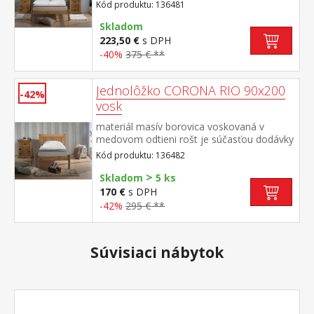
odporúčaný rozmer matraca 140 × 200 cm
Kód produktu: 136481
súčasť zostavy Corona
Skladom
223,50 €
s DPH
-40%
375 € **
Jednolôžko CORONA RIO 90x200
-42%
vosk
materiál masív borovica voskovaná v
medovom odtieni rošt je súčasťou dodávky
odporúčaný rozmer matraca 90 × 200 cm
Kód produktu: 136482
(M2, M5, M9, M12, M14, M24, M26) súčasť
>
zostavy Corona
Skladom
5 ks
170 €
s DPH
-42%
295 € **
Súvisiaci nábytok