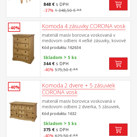
× 76 cm rozmer stoličky (š/h/v) 45 × 50 ×
848 €
s DPH
107 cm súčasť zostavy Corona
-37%
1 348,50 € **
Komoda 4 zásuvky CORONA vosk
-40%
materiál masív borovica voskovaná v
medovom odtieni 4 veľké zásuvky, kovové
ozdobné úchytky súčasť zostavy Corona
Kód produktu: 162634
>
Skladom
5 ks
344 €
s DPH
-40%
575,50 € **
Komoda 2 dvere + 5 zásuviek
-40%
CORONA vosk
materiál masív borovica voskovaná v
medovom odtieni 2 dvierka, 5 zásuviek,
kovové ozdobné úchytky možné doplniť
Kód produktu: 1632
nadstavcom Corona 16465 súčasť zostavy
>
Corona
Skladom
5 ks
375 €
s DPH
-40%
629,50 € **