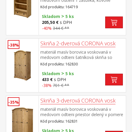
medovom odtieni 1 zásuvka, kovové
ozdobné úchytky súčasť zostavy Corona
Kód produktu: 164719
>
Skladom
5 ks
205,50 €
s DPH
-40%
344 € **
Skriňa 2-dverová CORONA vosk
-38%
materiál masív borovica voskovaná v
medovom odtieni šatníková skriňa so
šatníkovou tyčou a policou na klobúky
Kód produktu: 162830
kovové ozdobné úchytky súčasť zostavy
>
Corona
Skladom
5 ks
433 €
s DPH
-38%
701 € **
Skriňa 3-dverová CORONA vosk
-35%
materiál masív borovica voskovaná v
medovom odtieni priestor delený v pomere
2:1 širšia časť šatníková tyč a polica na
Kód produktu: 162831
klobúky, užšia časť 3 police z toho 2
>
variabilné kovové ozdobné úchytky súčasť
Skladom
5 ks