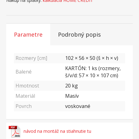
Nákup na splátky:
kalkulácia HOME CREDIT
Parametre
Podrobný popis
Rozmery [cm]
102 × 56 × 50 (š × h × v)
KARTÓN: 1 ks (rozmery,
Balené
š/v/d: 57 × 10 × 107 cm)
Hmotnost
20
kg
Materiál
Masív
Povrch
voskované
návod na montáž na stiahnutie tu