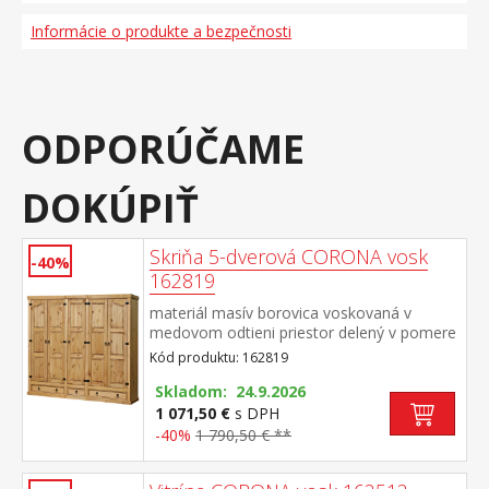
Informácie o produkte a bezpečnosti
ODPORÚČAME
DOKÚPIŤ
Skriňa 5-dverová CORONA vosk
-40%
162819
materiál masív borovica voskovaná v
medovom odtieni priestor delený v pomere
2:1:2 v oboch širších častiach šatníková tyč
Kód produktu: 162819
a polica na klobúky, stredná užšia časť 3
variabilné police v spodnej časti 2 veľké a 1
Skladom: 24.9.2026
malá zásuvka, kovové ozdobné
1 071,50 €
s DPH
úchytky odporúčaný nadstavec CORONA
-40%
1 790,50 € **
16953 súčasť zostavy Corona