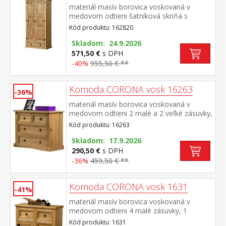
materiál masív borovica voskovaná v
medovom odtieni šatníková skriňa s
šatníkovou tyčou a policou na klobúky v
Kód produktu: 162820
spodnej časti veľká zásuvka, kovové
ozdobné úchytky odporúčaný nadstavec
Skladom: 24.9.2026
CORONA 16951 súčasť zostavy Corona
571,50 €
s DPH
-40%
955,50 € **
Komoda CORONA vosk 16263
-36%
materiál masív borovica voskovaná v
medovom odtieni 2 malé a 2 veľké zásuvky,
kovové ozdobné úchytky vhodný doplnok je
Kód produktu: 16263
nadstavec CORONA 16463 súčasť zostavy
Corona
Skladom: 17.9.2026
290,50 €
s DPH
-36%
459,50 € **
Komoda CORONA vosk 1631
-41%
materiál masív borovica voskovaná v
medovom odtieni 4 malé zásuvky, 1
dvierka, kovové ozdobné úchytky možné
Kód produktu: 1631