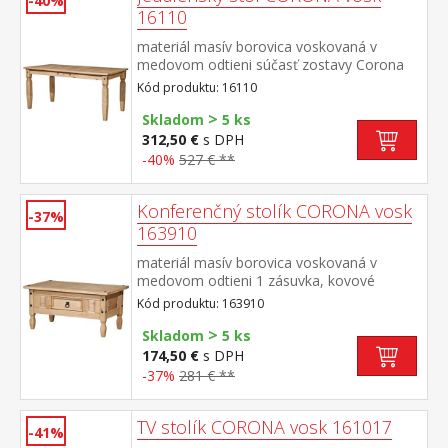
-40%
16110
materiál masív borovica voskovaná v
medovom odtieni súčasť zostavy Corona
Kód produktu: 16110
>
Skladom
5 ks
312,50 €
s DPH
-40%
527 € **
Konferenčný stolík CORONA vosk
-37%
163910
materiál masív borovica voskovaná v
medovom odtieni 1 zásuvka, kovové
ozdobné úchytky súčasť zostavy Corona
Kód produktu: 163910
>
Skladom
5 ks
174,50 €
s DPH
-37%
281 € **
TV stolík CORONA vosk 161017
-41%