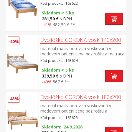
odporúčaný rozmer matraca 90 × 200 cm a
Kód produktu: 163622
rošt R1 toto lôžko NEMOŽNO kombinovať
>
s lamelovým roštom 7154 alebo
Skladom
5 ks
7861súčasť zostavy Corona
281,50 €
s DPH
-41%
482,50 € **
Dvojlôžko CORONA vosk 140x200
-40%
materiál masív borovica voskovaná v
medovom odtieni cena bez roštu a matraca
odporúčaný rozmer matraca 140 × 200 cm
Kód produktu: 163624
a rošt R4 súčasť zostavy Corona
>
Skladom
5 ks
339,50 €
s DPH
-40%
567 € **
Dvojlôžko CORONA vosk 180x200
-43%
materiál masív borovica voskovaná v
medovom odtieni cena bez roštu a
matraca odporúčaný rozmer matraca 180 ×
Kód produktu: 163623
200 cm alebo 2 kusy 90 × 200 cm a rošt R4
alebo 2 kusy R1 súčasť zostavy Corona
Skladom: 24.9.2026