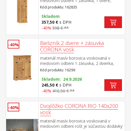
medovom odtieni 1 zásuvka, 1 dvere,
kovové ozdobné úchytky 3 police z toho 2
Kód produktu: 162835
variabilné súčasť zostavy Corona
Skladom
357,50 €
s DPH
-40%
598 € **
Bielizník 2 dvere + zásuvka
-40%
CORONA vosk
materiál masív borovica voskovaná v
medovom odtieni 1 zásuvka, 2 dvierka,
kovové ozdobné úchytky 2 variabilné police
Kód produktu: 16299
možno použiť ako botník pre až 12 párov
obuvi súčasť zostavy Corona
Skladom: 24.9.2026
245,50 €
s DPH
-40%
410,50 € **
Dvojlôžko CORONA RIO 140x200
-40%
vosk
materiál masív borovica voskovaná v
medovom odtieni rošt je súčasťou dodávky