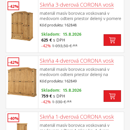
Skriňa 3-dverová CORONA vosk
-42%
materiál masív borovica voskovaná v
medovom odtieni priestor delený v pomere
2:1 širšia časť šatníková tyč a polica na
Kód produktu: 162848
klobúky, v spodnej časti široká
zásuvka užšia časť 3 police z toho 2
Skladom: 15.8.2026
variabilné kovové ozdobné úchytky súčasť
625 €
s DPH
zostavy Corona
-42%
1 093,50 € **
Skriňa 4-dverová CORONA vosk
-42%
materiál masív borovica voskovaná v
medovom odtieni priestor delený na
polovice v ľavej časti šatníková tyč a polica
Kód produktu: 162849
na klobúky v pravej časti vľavo šatníková
tyč a polica na klobúky, vpravo 3 police z
Skladom: 15.8.2026
toho 2 variabilné kovové ozdobné
759 €
s DPH
úchytky súčasť zostavy Corona
-42%
1 330 € **
Skriňa 1-dverová CORONA vosk
-40%
materiál masív borovica voskovaná v