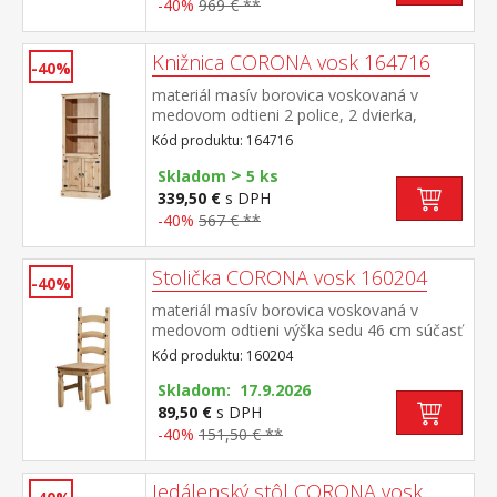
-40%
969 € **
Knižnica CORONA vosk 164716
-40%
materiál masív borovica voskovaná v
medovom odtieni 2 police, 2 dvierka,
kovové ozdobné úchytky súčasť zostavy
Kód produktu: 164716
Corona
>
Skladom
5 ks
339,50 €
s DPH
-40%
567 € **
Stolička CORONA vosk 160204
-40%
materiál masív borovica voskovaná v
medovom odtieni výška sedu 46 cm súčasť
zostavy Corona
Kód produktu: 160204
Skladom: 17.9.2026
89,50 €
s DPH
-40%
151,50 € **
Jedálenský stôl CORONA vosk