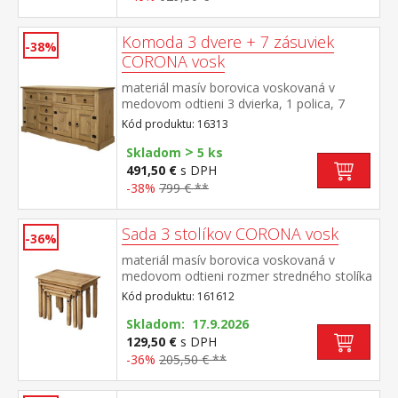
Komoda 3 dvere + 7 zásuviek
-38%
CORONA vosk
materiál masív borovica voskovaná v
medovom odtieni 3 dvierka, 1 polica, 7
zásuviek, kovové ozdobné úchytky súčasť
Kód produktu: 16313
zostavy Corona
>
Skladom
5 ks
491,50 €
s DPH
-38%
799 € **
Sada 3 stolíkov CORONA vosk
-36%
materiál masív borovica voskovaná v
medovom odtieni rozmer stredného stolíka
(š/h/v) 52 × 37 × 47 cm rozmer
Kód produktu: 161612
najmenšieho stolíka (š/h/v) 38 × 32 × 40 cm
súčasť zostavy Corona
Skladom: 17.9.2026
129,50 €
s DPH
-36%
205,50 € **