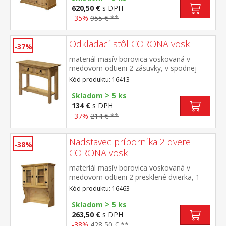
zostavy Corona
620,50 €
s DPH
-35%
955 € **
Odkladací stôl CORONA vosk
-37%
materiál masív borovica voskovaná v
medovom odtieni 2 zásuvky, v spodnej
časti polica kovové ozdobné úchytky súčasť
Kód produktu: 16413
zostavy Corona
>
Skladom
5 ks
134 €
s DPH
-37%
214 € **
Nadstavec príborníka 2 dvere
-38%
CORONA vosk
materiál masív borovica voskovaná v
medovom odtieni 2 presklené dvierka, 1
polica, kovové ozdobné úchytky vhodný
Kód produktu: 16463
doplnok ku komode CORONA 16263 alebo
>
1631 súčasť zostavy Corona
Skladom
5 ks
263,50 €
s DPH
-38%
428,50 € **