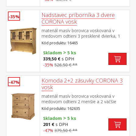
Nadstavec príborníka 3 dvere
-35%
CORONA vosk
materiál masív borovica voskovaná v
medovom odtieni 3 presklené dvierka, 1
polica, kovové ozdobné úchytky vhodný
Kód produktu: 16465
doplnok ku komode CORONA 1639 alebo
>
1632 súčasť zostavy Corona
Skladom
5 ks
339,50 €
s DPH
-35%
526,50 € **
Komoda 2+2 zásuvky CORONA 3
-47%
vosk
materiál masív borovica voskovaná v
medovom odtieni 2 menšie a 2 väčšie
zásuvky, kovové ozdobné úchytky súčasť
Kód produktu: 162635
zostavy Corona 3
>
Skladom
5 ks
201 €
s DPH
-47%
379,50 € **