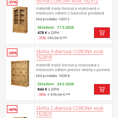
Vitrína CORONA vosk 162512
-35%
materiál masív borovica voskovaná v
medovom odtieni 2 čiastočne presklené
dvierka, kovové ozdobné úchytky súčasť
Kód produktu: 162512
zostavy Corona
Skladom: 17.9.2026
478 €
s DPH
-35%
741,50 € **
Skriňa 3-dverová CORONA vosk
-38%
162818
materiál masív borovica voskovaná v
medovom odtieni priestor delený v pomere
2:1 širšia časť šatníková tyč a polica, užšia
Kód produktu: 162818
časť 3 police v spodnej časti 1 veľká a 1
malá zásuvka, kovové ozdobné
Skladom: 24.9.2026
úchytky odporúčaný nadstavec CORONA
844 €
s DPH
16952 súčasť zostavy Corona
-38%
1 370,50 € **
Skriňa 2-dverová CORONA vosk
-40%
162820