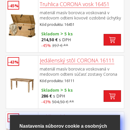
Truhlica CORONA vosk 16451
-45%
materiál masív borovica voskovaná v
medovom odtieni kovové ozdobné úchytky
a petlica súčasť zostavy Corona
Kód produktu: 16451
>
Skladom
5 ks
214,50 €
s DPH
-45%
397 € **
Jedálenský stôl CORONA 16111
-43%
materiál masív borovica voskovaná v
medovom odtieni súčasť zostavy Corona
Kód produktu: 16111
>
Skladom
5 ks
286 €
s DPH
-43%
504,50 € **
Jedálenský set CORONA 4432
-41%
jedálenský stôl CORONA 16111 a 4
Nastavenia súborov cookie a osobných