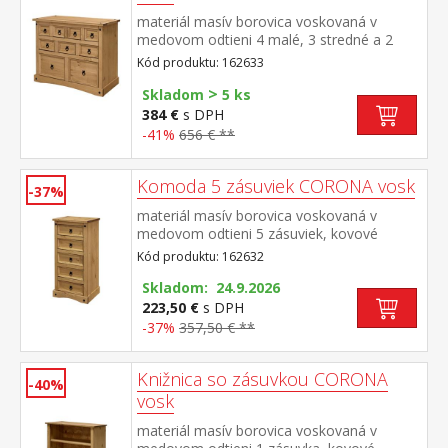
materiál masív borovica voskovaná v
medovom odtieni 4 malé, 3 stredné a 2
veľké zásuvky, kovové ozdobné úchytky
Kód produktu: 162633
súčasť zostavy Corona
>
Skladom
5 ks
384 €
s DPH
-41%
656 € **
Komoda 5 zásuviek CORONA vosk
-37%
materiál masív borovica voskovaná v
medovom odtieni 5 zásuviek, kovové
ozdobné úchytky súčasť zostavy Corona
Kód produktu: 162632
Skladom: 24.9.2026
223,50 €
s DPH
-37%
357,50 € **
Knižnica so zásuvkou CORONA
-40%
vosk
materiál masív borovica voskovaná v