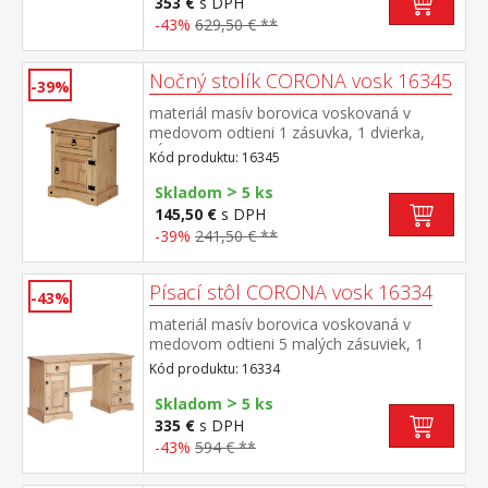
353 €
s DPH
-43%
629,50 € **
Nočný stolík CORONA vosk 16345
-39%
materiál masív borovica voskovaná v
medovom odtieni 1 zásuvka, 1 dvierka,
hĺbka zásuvky 30 cm, kovové ozdobné
Kód produktu: 16345
úchytky možnosť montáže pántov na ľavú
>
aj pravú stranu súčasť zostavy Corona
Skladom
5 ks
145,50 €
s DPH
-39%
241,50 € **
Písací stôl CORONA vosk 16334
-43%
materiál masív borovica voskovaná v
medovom odtieni 5 malých zásuviek, 1
dvierka, kovové ozdobné úchytky súčasť
Kód produktu: 16334
zostavy Corona
>
Skladom
5 ks
335 €
s DPH
-43%
594 € **