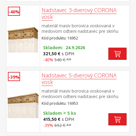
Nadstavec 3-dverový CORONA
-40%
vosk
materiál masív borovica voskovaná v
medovom odtieni nadstavec pre skriňu
162818 súčasť zostavy Corona
Kód produktu: 16952
Skladom: 24.9.2026
321,50 €
s DPH
-40%
540 € **
Nadstavec 5-dverový CORONA
-39%
vosk
materiál masív borovica voskovaná v
medovom odtieni nadstavec pre skriňu
162819 súčasť zostavy Corona
Kód produktu: 16953
>
Skladom
5 ks
415,50 €
s DPH
-39%
692 € **