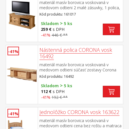
materiál masív borovica voskovaná v
medovom odtieni 2 malé zásuvky, 1 polica,
kovové ozdobné úchytky súčasť zostavy
Kód produktu: 161017
Corona
>
Skladom
5 ks
259 €
s DPH
-41%
446 € **
Nástenná polica CORONA vosk
-41%
16492
materiál masív borovica voskovaná v
medovom odtieni súčasť zostavy Corona
Kód produktu: 16492
>
Skladom
5 ks
112 €
s DPH
-41%
192 € **
Jednolôžko CORONA vosk 163622
-41%
materiál masív borovica voskovaná v
medovom odtieni cena bez roštu a matraca