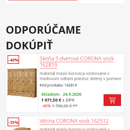
ODPORÚČAME
DOKÚPIŤ
Skriňa 5-dverová CORONA vosk
-40%
162819
materiál masív borovica voskovaná v
medovom odtieni priestor delený v pomere
2:1:2 v oboch širších častiach šatníková tyč
Kód produktu: 162819
a polica na klobúky, stredná užšia časť 3
variabilné police v spodnej časti 2 veľké a 1
Skladom: 24.9.2026
malá zásuvka, kovové ozdobné
1 071,50 €
s DPH
úchytky odporúčaný nadstavec CORONA
-40%
1 790,50 € **
16953 súčasť zostavy Corona
Vitrína CORONA vosk 162512
-35%
materiál masív borovica voskovaná v