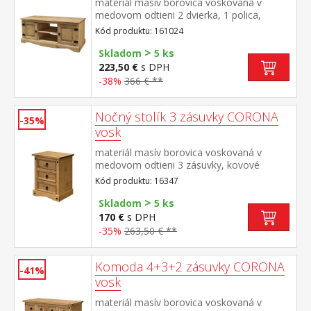
materiál masív borovica voskovaná v
medovom odtieni 2 dvierka, 1 polica,
kovové ozdobné úchytky súčasť zostavy
Kód produktu: 161024
Corona
>
Skladom
5 ks
223,50 €
s DPH
-38%
366 € **
Nočný stolík 3 zásuvky CORONA
-35%
vosk
materiál masív borovica voskovaná v
medovom odtieni 3 zásuvky, kovové
ozdobné úchytky súčasť zostavy Corona
Kód produktu: 16347
>
Skladom
5 ks
170 €
s DPH
-35%
263,50 € **
Komoda 4+3+2 zásuvky CORONA
-41%
vosk
materiál masív borovica voskovaná v