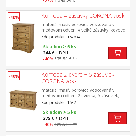
Komoda 4 zásuvky CORONA vosk
-40%
materiál masív borovica voskovaná v
medovom odtieni 4 veľké zásuvky, kovové
ozdobné úchytky súčasť zostavy Corona
Kód produktu: 162634
>
Skladom
5 ks
344 €
s DPH
-40%
575,50 € **
Komoda 2 dvere + 5 zásuviek
-40%
CORONA vosk
materiál masív borovica voskovaná v
medovom odtieni 2 dvierka, 5 zásuviek,
kovové ozdobné úchytky možné doplniť
Kód produktu: 1632
nadstavcom Corona 16465 súčasť zostavy
>
Corona
Skladom
5 ks
375 €
s DPH
-40%
629,50 € **