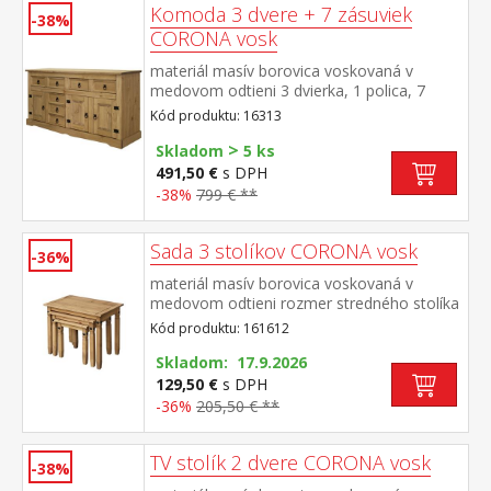
Komoda 3 dvere + 7 zásuviek
-38%
CORONA vosk
materiál masív borovica voskovaná v
medovom odtieni 3 dvierka, 1 polica, 7
zásuviek, kovové ozdobné úchytky súčasť
Kód produktu: 16313
zostavy Corona
>
Skladom
5 ks
491,50 €
s DPH
-38%
799 € **
Sada 3 stolíkov CORONA vosk
-36%
materiál masív borovica voskovaná v
medovom odtieni rozmer stredného stolíka
(š/h/v) 52 × 37 × 47 cm rozmer
Kód produktu: 161612
najmenšieho stolíka (š/h/v) 38 × 32 × 40 cm
súčasť zostavy Corona
Skladom: 17.9.2026
129,50 €
s DPH
-36%
205,50 € **
TV stolík 2 dvere CORONA vosk
-38%