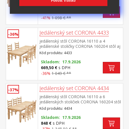
v medovom odtieni výška sedu stoličky 46
Povoliť všetko
cm rozmer stola (š/h/v) 92 × 152 × 76 cm
Skladom: 17.9.2026
rozmer stoličky (š/h/v) 45 × 50 × 107
647 €
s DPH
cm súčasť zostavy Corona
-41%
1 098 € **
Jedálenský set CORONA 4433
-36%
jedálenský stôl CORONA 16110 a 4
jedálenské stoličky CORONA 160204 stôl aj
stolička materiál masív borovica voskovaná
Kód produktu: 4433
v medovom odtieni výška sedu stoličky 46
cm rozmer stola (š/h/v) 92 × 178 × 76 cm
Skladom: 17.9.2026
rozmer stoličky (š/h/v) 45 × 50 × 107
669,50 €
s DPH
cm súčasť zostavy Corona
-36%
1 049 € **
Jedálenský set CORONA 4434
-37%
jedálenský stôl CORONA 16110 a 6
jedálenských stoličiek CORONA 160204 stôl
aj stolička materiál masív borovica
Kód produktu: 4434
voskovaná v medovom odtieni výška sedu
stoličky 46 cm rozmer stola (š/h/v) 92 × 178
Skladom: 17.9.2026
× 76 cm rozmer stoličky (š/h/v) 45 × 50 ×
848 €
s DPH
107 cm súčasť zostavy Corona
-37%
1 348,50 € **