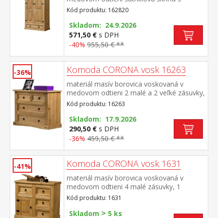
šatníkovou tyčou a policou na klobúky v
Kód produktu: 162820
spodnej časti veľká zásuvka, kovové
ozdobné úchytky odporúčaný nadstavec
Skladom: 24.9.2026
CORONA 16951 súčasť zostavy Corona
571,50 €
s DPH
-40%
955,50 € **
Komoda CORONA vosk 16263
-36%
materiál masív borovica voskovaná v
medovom odtieni 2 malé a 2 veľké zásuvky,
kovové ozdobné úchytky vhodný doplnok je
Kód produktu: 16263
nadstavec CORONA 16463 súčasť zostavy
Corona
Skladom: 17.9.2026
290,50 €
s DPH
-36%
459,50 € **
Komoda CORONA vosk 1631
-41%
materiál masív borovica voskovaná v
medovom odtieni 4 malé zásuvky, 1
dvierka, kovové ozdobné úchytky možné
Kód produktu: 1631
doplniť nadstavcom Corona 16463 súčasť
>
zostavy Corona
Skladom
5 ks