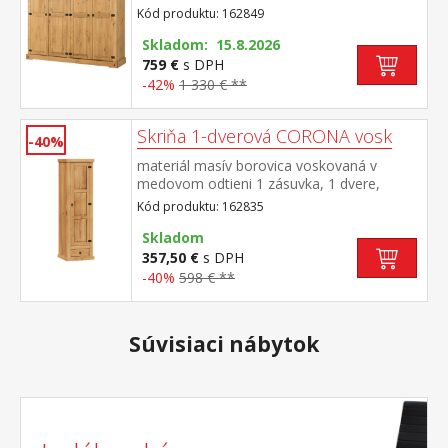
polovice v ľavej časti šatníková tyč a polica
Kód produktu: 162849
na klobúky v pravej časti vľavo šatníková
tyč a polica na klobúky, vpravo 3 police z
Skladom: 15.8.2026
toho 2 variabilné kovové ozdobné
759 €
s DPH
úchytky súčasť zostavy Corona
-42%
1 330 € **
Skriňa 1-dverová CORONA vosk
-40%
materiál masív borovica voskovaná v
medovom odtieni 1 zásuvka, 1 dvere,
kovové ozdobné úchytky 3 police z toho 2
Kód produktu: 162835
variabilné súčasť zostavy Corona
Skladom
357,50 €
s DPH
-40%
598 € **
Súvisiaci nábytok