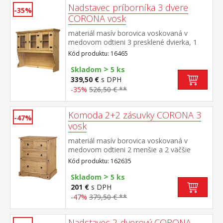
Nadstavec príborníka 3 dvere
-35%
CORONA vosk
materiál masív borovica voskovaná v
medovom odtieni 3 presklené dvierka, 1
polica, kovové ozdobné úchytky vhodný
Kód produktu: 16465
doplnok ku komode CORONA 1639 alebo
>
1632 súčasť zostavy Corona
Skladom
5 ks
339,50 €
s DPH
-35%
526,50 € **
Komoda 2+2 zásuvky CORONA 3
-47%
vosk
materiál masív borovica voskovaná v
medovom odtieni 2 menšie a 2 väčšie
zásuvky, kovové ozdobné úchytky súčasť
Kód produktu: 162635
zostavy Corona 3
>
Skladom
5 ks
201 €
s DPH
-47%
379,50 € **
Nadstavec 2-dverový CORONA