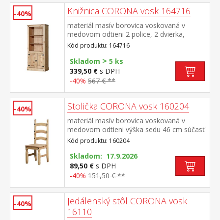
Knižnica CORONA vosk 164716
-40%
materiál masív borovica voskovaná v
medovom odtieni 2 police, 2 dvierka,
kovové ozdobné úchytky súčasť zostavy
Kód produktu: 164716
Corona
>
Skladom
5 ks
339,50 €
s DPH
-40%
567 € **
Stolička CORONA vosk 160204
-40%
materiál masív borovica voskovaná v
medovom odtieni výška sedu 46 cm súčasť
zostavy Corona
Kód produktu: 160204
Skladom: 17.9.2026
89,50 €
s DPH
-40%
151,50 € **
Jedálenský stôl CORONA vosk
-40%
16110