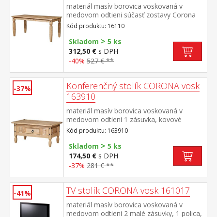
materiál masív borovica voskovaná v
medovom odtieni súčasť zostavy Corona
Kód produktu: 16110
>
Skladom
5 ks
312,50 €
s DPH
-40%
527 € **
Konferenčný stolík CORONA vosk
-37%
163910
materiál masív borovica voskovaná v
medovom odtieni 1 zásuvka, kovové
ozdobné úchytky súčasť zostavy Corona
Kód produktu: 163910
>
Skladom
5 ks
174,50 €
s DPH
-37%
281 € **
TV stolík CORONA vosk 161017
-41%
materiál masív borovica voskovaná v
medovom odtieni 2 malé zásuvky, 1 polica,