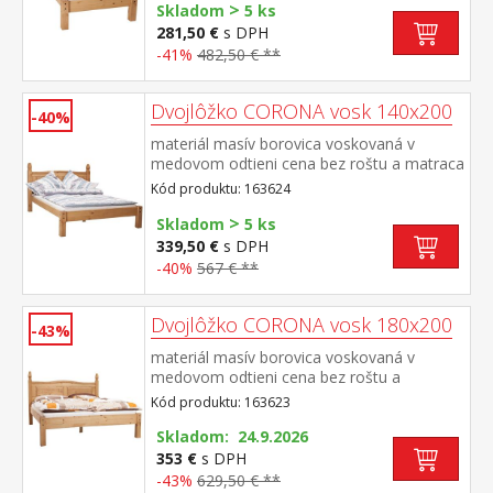
>
s lamelovým roštom 7154 alebo
Skladom
5 ks
7861súčasť zostavy Corona
281,50 €
s DPH
-41%
482,50 € **
Dvojlôžko CORONA vosk 140x200
-40%
materiál masív borovica voskovaná v
medovom odtieni cena bez roštu a matraca
odporúčaný rozmer matraca 140 × 200 cm
Kód produktu: 163624
a rošt R4 súčasť zostavy Corona
>
Skladom
5 ks
339,50 €
s DPH
-40%
567 € **
Dvojlôžko CORONA vosk 180x200
-43%
materiál masív borovica voskovaná v
medovom odtieni cena bez roštu a
matraca odporúčaný rozmer matraca 180 ×
Kód produktu: 163623
200 cm alebo 2 kusy 90 × 200 cm a rošt R4
alebo 2 kusy R1 súčasť zostavy Corona
Skladom: 24.9.2026
353 €
s DPH
-43%
629,50 € **