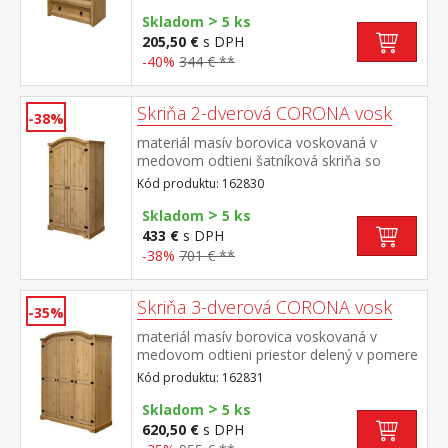
>
Skladom
5 ks
205,50 €
s DPH
-40%
344 € **
Skriňa 2-dverová CORONA vosk
-38%
materiál masív borovica voskovaná v
medovom odtieni šatníková skriňa so
šatníkovou tyčou a policou na klobúky
Kód produktu: 162830
kovové ozdobné úchytky súčasť zostavy
>
Corona
Skladom
5 ks
433 €
s DPH
-38%
701 € **
Skriňa 3-dverová CORONA vosk
-35%
materiál masív borovica voskovaná v
medovom odtieni priestor delený v pomere
2:1 širšia časť šatníková tyč a polica na
Kód produktu: 162831
klobúky, užšia časť 3 police z toho 2
>
variabilné kovové ozdobné úchytky súčasť
Skladom
5 ks
zostavy Corona
620,50 €
s DPH