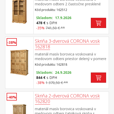
medovom odtieni 2 čiastočne presklené
dvierka, kovové ozdobné úchytky súčasť
Kód produktu: 162512
zostavy Corona
Skladom: 17.9.2026
478 €
s DPH
-35%
741,50 € **
Skriňa 3-dverová CORONA vosk
-38%
162818
materiál masív borovica voskovaná v
medovom odtieni priestor delený v pomere
2:1 širšia časť šatníková tyč a polica, užšia
Kód produktu: 162818
časť 3 police v spodnej časti 1 veľká a 1
malá zásuvka, kovové ozdobné
Skladom: 24.9.2026
úchytky odporúčaný nadstavec CORONA
844 €
s DPH
16952 súčasť zostavy Corona
-38%
1 370,50 € **
Skriňa 2-dverová CORONA vosk
-40%
162820
materiál masív borovica voskovaná v
medovom odtieni šatníková skriňa s