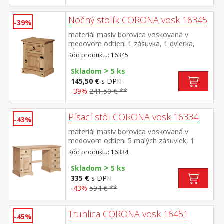
Nočný stolík CORONA vosk 16345
-39%
materiál masív borovica voskovaná v
medovom odtieni 1 zásuvka, 1 dvierka,
hĺbka zásuvky 30 cm, kovové ozdobné
Kód produktu: 16345
úchytky možnosť montáže pántov na ľavú
>
aj pravú stranu súčasť zostavy Corona
Skladom
5 ks
145,50 €
s DPH
-39%
241,50 € **
Písací stôl CORONA vosk 16334
-43%
materiál masív borovica voskovaná v
medovom odtieni 5 malých zásuviek, 1
dvierka, kovové ozdobné úchytky súčasť
Kód produktu: 16334
zostavy Corona
>
Skladom
5 ks
335 €
s DPH
-43%
594 € **
Truhlica CORONA vosk 16451
-45%