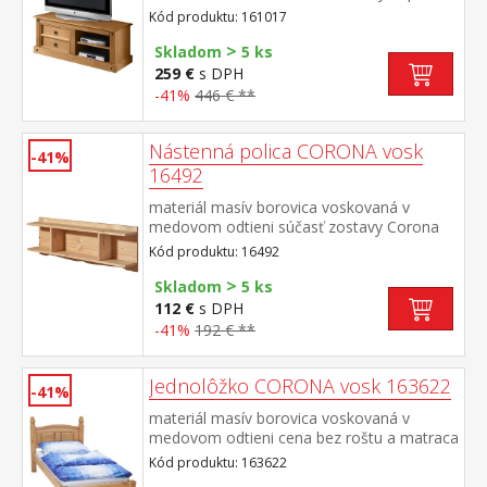
kovové ozdobné úchytky súčasť zostavy
Kód produktu: 161017
Corona
>
Skladom
5 ks
259 €
s DPH
-41%
446 € **
Nástenná polica CORONA vosk
-41%
16492
materiál masív borovica voskovaná v
medovom odtieni súčasť zostavy Corona
Kód produktu: 16492
>
Skladom
5 ks
112 €
s DPH
-41%
192 € **
Jednolôžko CORONA vosk 163622
-41%
materiál masív borovica voskovaná v
medovom odtieni cena bez roštu a matraca
odporúčaný rozmer matraca 90 × 200 cm a
Kód produktu: 163622
rošt R1 toto lôžko NEMOŽNO kombinovať