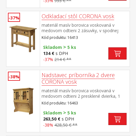
-35%
955 € **
Odkladací stôl CORONA vosk
-37%
materiál masív borovica voskovaná v
medovom odtieni 2 zásuvky, v spodnej
časti polica kovové ozdobné úchytky súčasť
Kód produktu: 16413
zostavy Corona
>
Skladom
5 ks
134 €
s DPH
-37%
214 € **
Nadstavec príborníka 2 dvere
-38%
CORONA vosk
materiál masív borovica voskovaná v
medovom odtieni 2 presklené dvierka, 1
polica, kovové ozdobné úchytky vhodný
Kód produktu: 16463
doplnok ku komode CORONA 16263 alebo
>
1631 súčasť zostavy Corona
Skladom
5 ks
263,50 €
s DPH
-38%
428,50 € **