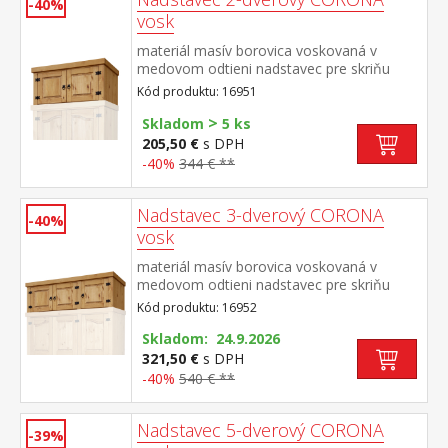
-40%
vosk
materiál masív borovica voskovaná v
medovom odtieni nadstavec pre skriňu
162820 súčasť zostavy Corona
Kód produktu: 16951
>
Skladom
5 ks
205,50 €
s DPH
-40%
344 € **
Nadstavec 3-dverový CORONA
-40%
vosk
materiál masív borovica voskovaná v
medovom odtieni nadstavec pre skriňu
162818 súčasť zostavy Corona
Kód produktu: 16952
Skladom: 24.9.2026
321,50 €
s DPH
-40%
540 € **
Nadstavec 5-dverový CORONA
-39%