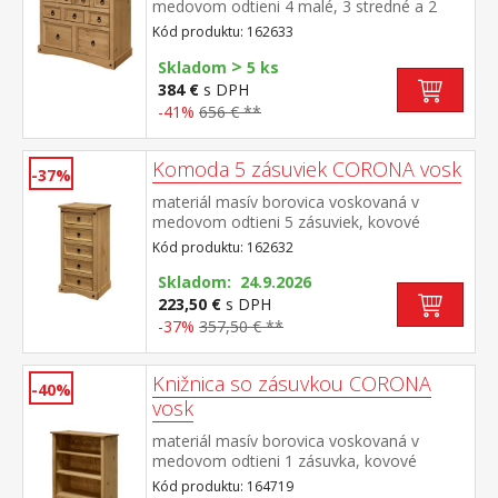
medovom odtieni 4 malé, 3 stredné a 2
veľké zásuvky, kovové ozdobné úchytky
Kód produktu: 162633
súčasť zostavy Corona
>
Skladom
5 ks
384 €
s DPH
-41%
656 € **
Komoda 5 zásuviek CORONA vosk
-37%
materiál masív borovica voskovaná v
medovom odtieni 5 zásuviek, kovové
ozdobné úchytky súčasť zostavy Corona
Kód produktu: 162632
Skladom: 24.9.2026
223,50 €
s DPH
-37%
357,50 € **
Knižnica so zásuvkou CORONA
-40%
vosk
materiál masív borovica voskovaná v
medovom odtieni 1 zásuvka, kovové
ozdobné úchytky súčasť zostavy Corona
Kód produktu: 164719