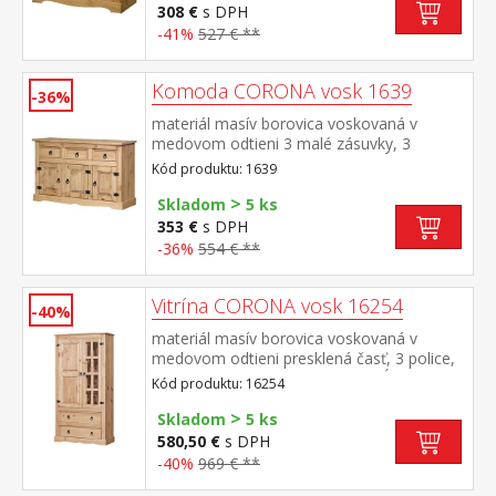
308 €
s DPH
-41%
527 € **
Komoda CORONA vosk 1639
-36%
materiál masív borovica voskovaná v
medovom odtieni 3 malé zásuvky, 3
dvierka, 1 polica, kovové ozdobné
Kód produktu: 1639
úchytky vhodný doplnok nadstavec
>
CORONA 16465 súčasť zostavy Corona
Skladom
5 ks
353 €
s DPH
-36%
554 € **
Vitrína CORONA vosk 16254
-40%
materiál masív borovica voskovaná v
medovom odtieni presklená časť, 3 police,
1 plná dvierka, 2 veľké zásuvky hĺbka
Kód produktu: 16254
zásuvky 32 cm, kovové ozdobné úchytky
>
súčasť zostavy Corona
Skladom
5 ks
580,50 €
s DPH
-40%
969 € **