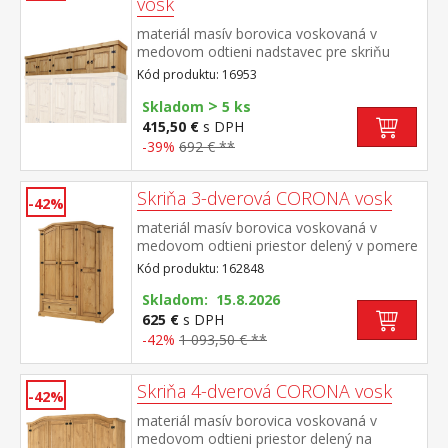
vosk
materiál masív borovica voskovaná v
medovom odtieni nadstavec pre skriňu
162819 súčasť zostavy Corona
Kód produktu: 16953
>
Skladom
5 ks
415,50 €
s DPH
-39%
692 € **
Skriňa 3-dverová CORONA vosk
-42%
materiál masív borovica voskovaná v
medovom odtieni priestor delený v pomere
2:1 širšia časť šatníková tyč a polica na
Kód produktu: 162848
klobúky, v spodnej časti široká
zásuvka užšia časť 3 police z toho 2
Skladom: 15.8.2026
variabilné kovové ozdobné úchytky súčasť
625 €
s DPH
zostavy Corona
-42%
1 093,50 € **
Skriňa 4-dverová CORONA vosk
-42%
materiál masív borovica voskovaná v
medovom odtieni priestor delený na