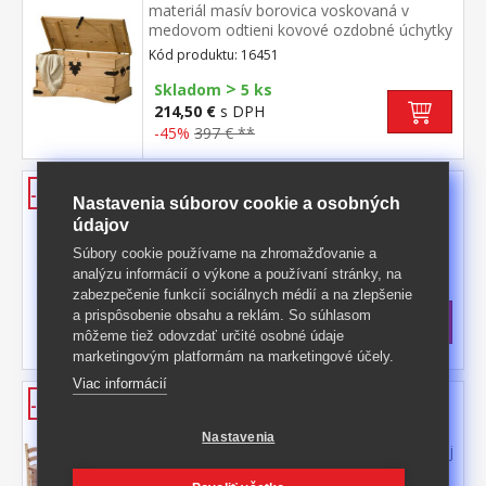
materiál masív borovica voskovaná v
medovom odtieni kovové ozdobné úchytky
a petlica súčasť zostavy Corona
Kód produktu: 16451
>
Skladom
5 ks
214,50 €
s DPH
-45%
397 € **
Jedálenský stôl CORONA 16111
-43%
Nastavenia súborov cookie a osobných
materiál masív borovica voskovaná v
údajov
medovom odtieni súčasť zostavy Corona
Súbory cookie používame na zhromažďovanie a
Kód produktu: 16111
analýzu informácií o výkone a používaní stránky, na
zabezpečenie funkcií sociálnych médií a na zlepšenie
>
Skladom
5 ks
a prispôsobenie obsahu a reklám. So súhlasom
286 €
s DPH
môžeme tiež odovzdať určité osobné údaje
-43%
504,50 € **
marketingovým platformám na marketingové účely.
Viac informácií
Jedálenský set CORONA 4432
-41%
jedálenský stôl CORONA 16111 a 4
Nastavenia
jedálenské stoličky CORONA 160204 stôl aj
stolička materiál masív borovica voskovaná
Kód produktu: 4432