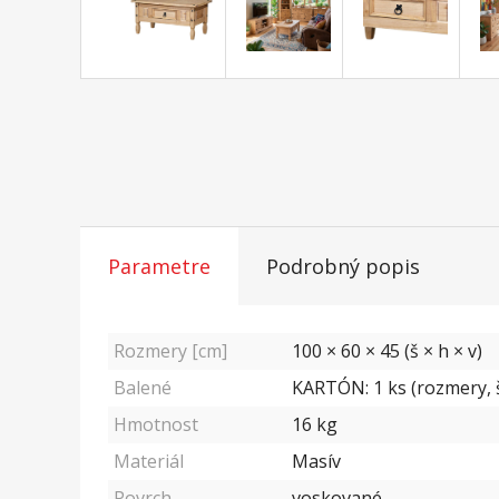
Parametre
Podrobný popis
Rozmery [cm]
100 × 60 × 45 (š × h × v)
Balené
KARTÓN: 1 ks (rozmery, š
Hmotnost
16
kg
Materiál
Masív
Povrch
voskované