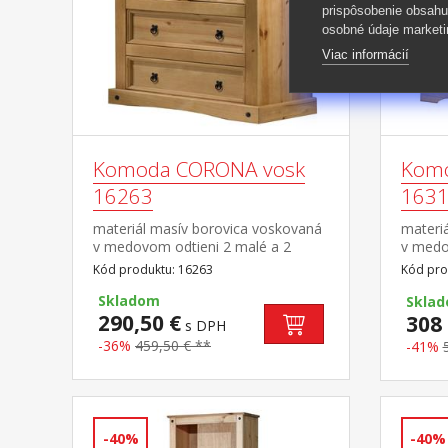
prispôsobenie obsahu
osobné údaje marketi
Viac informácií
Komoda CORONA vosk
Komo
16263
163
materiál masív borovica voskovaná
materi
v medovom odtieni 2 malé a 2
v medo
veľké zásuvky, kovové ozdobné
1 dvie
Kód produktu: 16263
Kód pro
úchytky vhodný doplnok je
úchytk
nadstavec CORONA 16463 súčasť
Skladom
Corona
Skla
zostavy Corona
290,50 €
Coron
308 
s DPH
-36%
459,50 € **
-41%
-40%
-40%