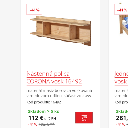
-41%
-41%
Nástenná polica
Jedn
CORONA vosk 16492
vosk
materiál masív borovica voskovaná
materi
v medovom odtieni súčasť zostavy
v medo
Corona
a matr
Kód produktu: 16492
Kód pro
matrac
>
R1 to
Skladom
5 ks
Skla
kombin
112 €
281,
s DPH
7154 a
-41%
192 € **
-41%
Coron