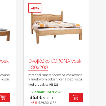
-43%
vosk
Dvojlôžko CORONA vosk
180x200
kovaná
materiál masív borovica voskovaná
 roštu
v medovom odtieni cena bez roštu
a matraca odporúčaný rozmer
Kód produktu: 163623
m a
matraca 180 × 200 cm alebo 2 kusy
na
90 × 200 cm a rošt R4 alebo 2 kusy
Skladom: 24.9.2026
R1 súčasť zostavy Corona
353 €
s DPH
-43%
629,50 € **