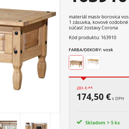
materiál masív borovica vo
1 zásuvka, kovové ozdobné
súčasť zostavy Corona
Kód produktu: 163910
FARBA/DEKORY:
vosk
281 € **
174,50 €
s DPH
>
Skladom
5 ks