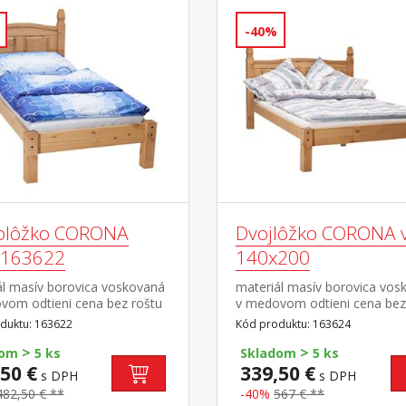
-40%
olôžko CORONA
Dvojlôžko CORONA 
 163622
140x200
ál masív borovica voskovaná
materiál masív borovica vos
vom odtieni cena bez roštu
v medovom odtieni cena bez
aca odporúčaný rozmer
a matraca odporúčaný
duktu: 163622
Kód produktu: 163624
a 90 × 200 cm a rošt
rozmer matraca 140 × 200 c
>
>
to lôžko NEMOŽNO
rošt R4 súčasť zostavy Coro
dom
5 ks
Skladom
5 ks
ovať s lamelovým roštom
50 €
339,50 €
s DPH
s DPH
lebo 7861súčasť zostavy
482,50 € **
-40%
567 € **
a