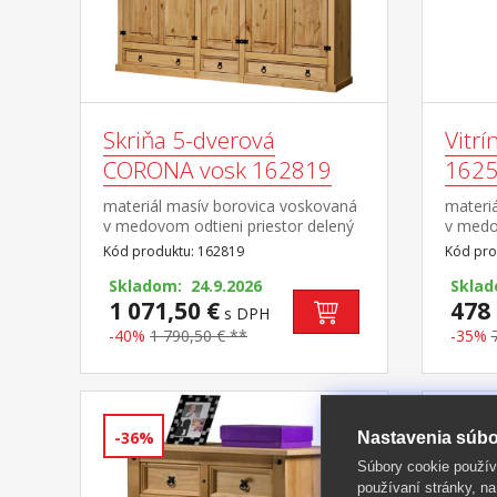
Skriňa 5-dverová
Vitr
CORONA vosk 162819
162
materiál masív borovica voskovaná
materi
v medovom odtieni priestor delený
v medo
v pomere 2:1:2 v oboch širších
preskl
Kód produktu: 162819
Kód pro
častiach šatníková tyč a polica na
úchytk
klobúky, stredná užšia časť 3
Skladom: 24.9.2026
Skla
variabilné police v spodnej časti 2
1 071,50 €
478 
s DPH
veľké a 1 malá zásuvka, kovové
-40%
1 790,50 € **
-35%
ozdobné úchytky odporúčaný
nadstavec CORONA 16953 súčasť
zostavy Corona
-36%
-41%
Nastavenia súbo
Súbory cookie použív
používaní stránky, na