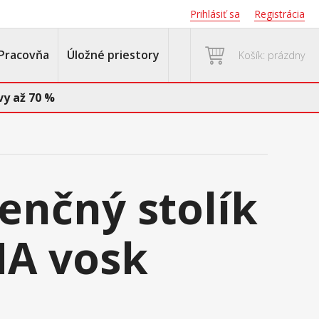
Prihlásiť sa
Registrácia
Pracovňa
Úložné priestory
Košík: prázdny
y až 70 %
enčný stolík
A vosk