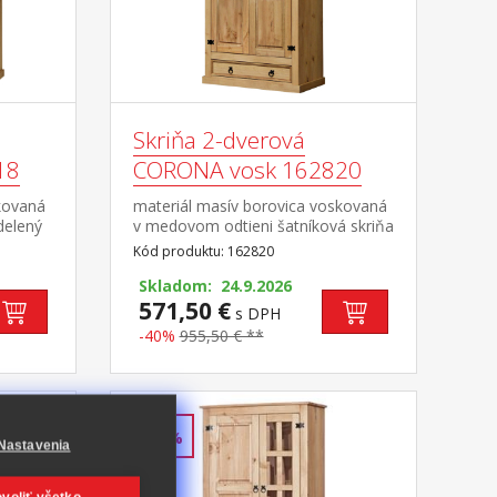
Skriňa 2-dverová
18
CORONA vosk 162820
kovaná
materiál masív borovica voskovaná
delený
v medovom odtieni šatníková skriňa
íková
s šatníkovou tyčou a policou na
Kód produktu: 162820
ce v
klobúky v spodnej časti veľká
lá
zásuvka, kovové ozdobné
Skladom: 24.9.2026
úchytky odporúčaný nadstavec
571,50 €
s DPH
ec
CORONA 16951 súčasť zostavy
-40%
955,50 € **
avy
Corona
-40%
Nastavenia