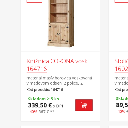
Knižnica CORONA vosk
Stol
164716
160
materiál masív borovica voskovaná
materi
v medovom odtieni 2 police, 2
v medo
dvierka, kovové ozdobné úchytky
cm súč
Kód produktu: 164716
Kód pro
súčasť zostavy Corona
>
Sklad
Skladom
5 ks
89,5
339,50 €
s DPH
-40%
-40%
567 € **