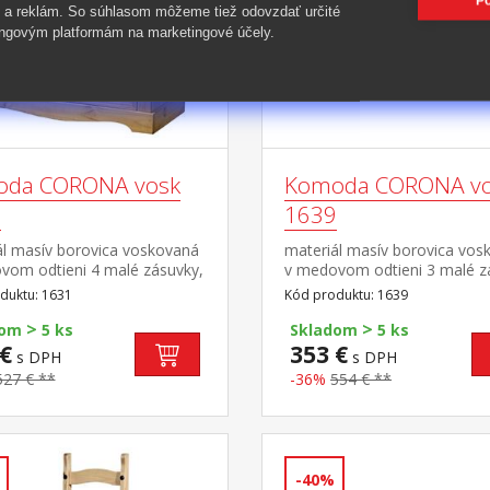
Po
 a reklám. So súhlasom môžeme tiež odovzdať určité
ngovým platformám na marketingové účely.
da CORONA vosk
Komoda CORONA v
1
1639
ál masív borovica voskovaná
materiál masív borovica vos
vom odtieni 4 malé zásuvky,
v medovom odtieni 3 malé z
rka, kovové ozdobné
3 dvierka, 1 polica, kovové 
duktu: 1631
Kód produktu: 1639
y možné doplniť nadstavcom
úchytky vhodný doplnok nad
>
>
 16463 súčasť zostavy
CORONA 16465 súčasť zost
dom
5 ks
Skladom
5 ks
a
Corona
€
353 €
s DPH
s DPH
527 € **
-36%
554 € **
-40%