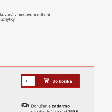
skovaná v medovom odtieni
 úchytky
Do košíka
Doručenie
zadarmo
pri objednávke nad
190 €