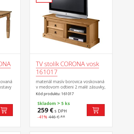
RONA
TV stolík CORONA vosk
161017
kovaná
materiál masív borovica voskovaná
ostavy
v medovom odtieni 2 malé zásuvky,
1 polica, kovové ozdobné úchytky
Kód produktu: 161017
súčasť zostavy Corona
>
Skladom
5 ks
259 €
s DPH
-41%
446 € **