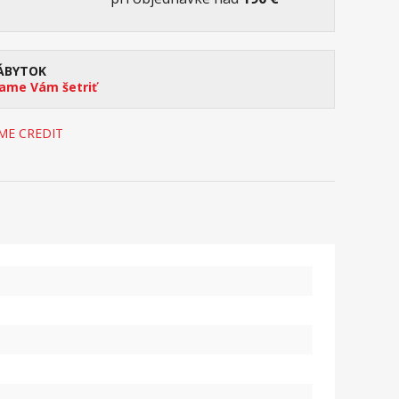
ÁBYTOK
me Vám šetriť
OME CREDIT