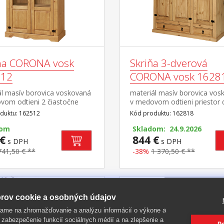
ína CORONA vosk
Skriňa 3-dverová
512
CORONA vosk 1628
ál masív borovica voskovaná
materiál masív borovica vos
vom odtieni 2 čiastočne
v medovom odtieni priestor 
ené dvierka, kovové ozdobné
v pomere 2:1 širšia časť šatn
duktu: 162512
Kód produktu: 162818
y súčasť zostavy Corona
tyč a polica, užšia časť 3 poli
dom
spodnej časti 1 veľká a 1 ma
Skladom: 24.9.2026
€
zásuvka, kovové ozdobné
844 €
s DPH
s DPH
úchytky odporúčaný nadstav
741,50 € **
-38%
1 370,50 € **
CORONA 16952 súčasť zost
Corona
-36%
rov cookie a osobných údajov
ame na zhromažďovanie a analýzu informácií o výkone a
 zabezpečenie funkcií sociálnych médií a na zlepšenie a