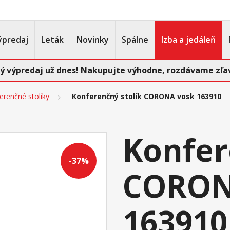
ýpredaj
Leták
Novinky
Spálne
Izba a jedáleň
ý výpredaj už dnes! Nakupujte výhodne, rozdávame zľav
erenčné stolíky
Konferenčný stolík CORONA vosk 163910
Konfer
-37%
CORON
163910