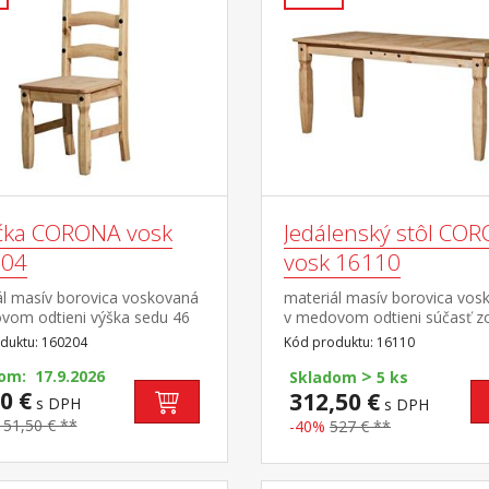
ička CORONA vosk
Jedálenský stôl CO
204
vosk 16110
ál masív borovica voskovaná
materiál masív borovica vos
vom odtieni výška sedu 46
v medovom odtieni súčasť z
asť zostavy Corona
Corona
duktu: 160204
Kód produktu: 16110
>
om: 17.9.2026
Skladom
5 ks
0 €
312,50 €
s DPH
s DPH
151,50 € **
-40%
527 € **