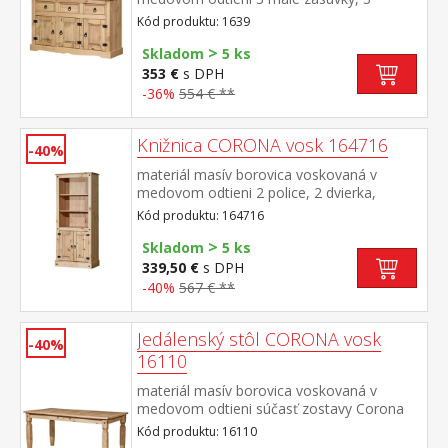
dvierka, 1 polica, kovové ozdobné
Kód produktu: 1639
úchytky vhodný doplnok nadstavec
>
CORONA 16465 súčasť zostavy Corona
Skladom
5 ks
353 €
s DPH
-36%
554 € **
Knižnica CORONA vosk 164716
-40%
materiál masív borovica voskovaná v
medovom odtieni 2 police, 2 dvierka,
kovové ozdobné úchytky súčasť zostavy
Kód produktu: 164716
Corona
>
Skladom
5 ks
339,50 €
s DPH
-40%
567 € **
Jedálenský stôl CORONA vosk
-40%
16110
materiál masív borovica voskovaná v
medovom odtieni súčasť zostavy Corona
Kód produktu: 16110