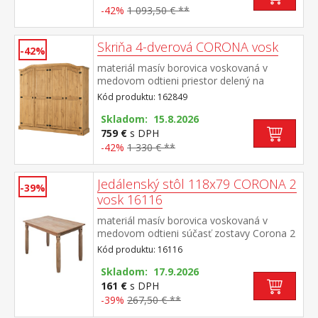
zostavy Corona
-42%
1 093,50 € **
Skriňa 4-dverová CORONA vosk
-42%
materiál masív borovica voskovaná v
medovom odtieni priestor delený na
polovice v ľavej časti šatníková tyč a polica
Kód produktu: 162849
na klobúky v pravej časti vľavo šatníková
tyč a polica na klobúky, vpravo 3 police z
Skladom: 15.8.2026
toho 2 variabilné kovové ozdobné
759 €
s DPH
úchytky súčasť zostavy Corona
-42%
1 330 € **
Jedálenský stôl 118x79 CORONA 2
-39%
vosk 16116
materiál masív borovica voskovaná v
medovom odtieni súčasť zostavy Corona 2
Kód produktu: 16116
Skladom: 17.9.2026
161 €
s DPH
-39%
267,50 € **