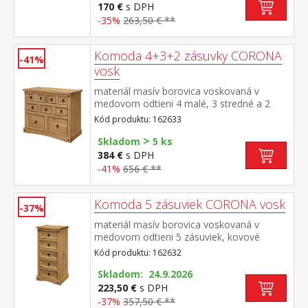
170 €
s DPH
-35%
263,50 € **
Komoda 4+3+2 zásuvky CORONA
-41%
vosk
materiál masív borovica voskovaná v
medovom odtieni 4 malé, 3 stredné a 2
veľké zásuvky, kovové ozdobné úchytky
Kód produktu: 162633
súčasť zostavy Corona
>
Skladom
5 ks
384 €
s DPH
-41%
656 € **
Komoda 5 zásuviek CORONA vosk
-37%
materiál masív borovica voskovaná v
medovom odtieni 5 zásuviek, kovové
ozdobné úchytky súčasť zostavy Corona
Kód produktu: 162632
Skladom: 24.9.2026
223,50 €
s DPH
-37%
357,50 € **