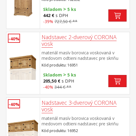
široká zásuvka, kovové ozdobné úchytky
>
súčasť zostavy Corona 3
Skladom
5 ks
442 €
s DPH
-39%
727,50 € **
Nadstavec 2-dverový CORONA
-40%
vosk
materiál masív borovica voskovaná v
medovom odtieni nadstavec pre skriňu
162820 súčasť zostavy Corona
Kód produktu: 16951
>
Skladom
5 ks
205,50 €
s DPH
-40%
344 € **
Nadstavec 3-dverový CORONA
-40%
vosk
materiál masív borovica voskovaná v
medovom odtieni nadstavec pre skriňu
162818 súčasť zostavy Corona
Kód produktu: 16952