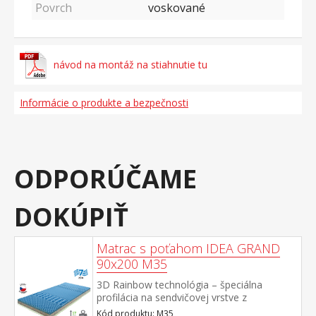
Povrch
voskované
návod na montáž na stiahnutie tu
Informácie o produkte a bezpečnosti
ODPORÚČAME
DOKÚPIŤ
Matrac s poťahom IDEA GRAND
90x200 M35
3D Rainbow technológia – špeciálna
profilácia na sendvičovej vrstve z
kombinácie Flexifoam pien rôznych
Kód produktu: M35