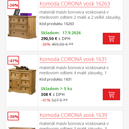
Komoda CORONA vosk 16263
-36%
materiál masív borovica voskovaná v
medovom odtieni 2 malé a 2 veľké zásuvky,
kovové ozdobné úchytky vhodný doplnok je
Kód produktu: 16263
nadstavec CORONA 16463 súčasť zostavy
Corona
Skladom: 17.9.2026
290,50 €
s DPH
-36%
459,50 € **
Komoda CORONA vosk 1631
-41%
materiál masív borovica voskovaná v
medovom odtieni 4 malé zásuvky, 1
dvierka, kovové ozdobné úchytky možné
Kód produktu: 1631
doplniť nadstavcom Corona 16463 súčasť
>
zostavy Corona
Skladom
5 ks
308 €
s DPH
-41%
527 € **
Komoda CORONA vosk 1639
-36%
materiál masív borovica voskovaná v
medovom odtieni 3 malé zásuvky, 3