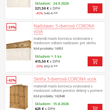
Skladom: 24.9.2026
321,50 €
s DPH
-40%
540 € **
Nadstavec 5-dverový CORONA
-39%
vosk
materiál masív borovica voskovaná v
medovom odtieni nadstavec pre skriňu
162819 súčasť zostavy Corona
Kód produktu: 16953
>
Skladom
5 ks
415,50 €
s DPH
-39%
692 € **
Skriňa 3-dverová CORONA vosk
-42%
materiál masív borovica voskovaná v
medovom odtieni priestor delený v pomere
2:1 širšia časť šatníková tyč a polica na
Kód produktu: 162848
klobúky, v spodnej časti široká
zásuvka užšia časť 3 police z toho 2
Skladom: 15.8.2026
variabilné kovové ozdobné úchytky súčasť
625 €
s DPH