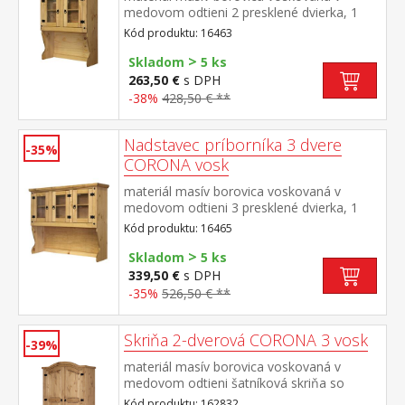
medovom odtieni 2 presklené dvierka, 1
polica, kovové ozdobné úchytky vhodný
Kód produktu: 16463
doplnok ku komode CORONA 16263 alebo
>
1631 súčasť zostavy Corona
Skladom
5 ks
263,50 €
s DPH
-38%
428,50 € **
Nadstavec príborníka 3 dvere
-35%
CORONA vosk
materiál masív borovica voskovaná v
medovom odtieni 3 presklené dvierka, 1
polica, kovové ozdobné úchytky vhodný
Kód produktu: 16465
doplnok ku komode CORONA 1639 alebo
>
1632 súčasť zostavy Corona
Skladom
5 ks
339,50 €
s DPH
-35%
526,50 € **
Skriňa 2-dverová CORONA 3 vosk
-39%
materiál masív borovica voskovaná v
medovom odtieni šatníková skriňa so
šatníkovou tyčou a policou na klobúky 1
Kód produktu: 162832