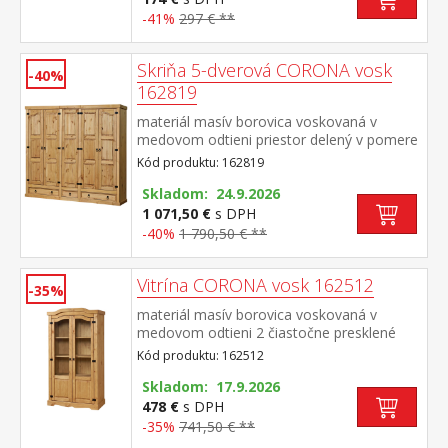
snímateľný a prateľný do 60 °C odporúčaná
-41%
297 € **
nosnosť do 130 kg
Skriňa 5-dverová CORONA vosk
-40%
162819
materiál masív borovica voskovaná v
medovom odtieni priestor delený v pomere
2:1:2 v oboch širších častiach šatníková tyč
Kód produktu: 162819
a polica na klobúky, stredná užšia časť 3
variabilné police v spodnej časti 2 veľké a 1
Skladom: 24.9.2026
malá zásuvka, kovové ozdobné
1 071,50 €
s DPH
úchytky odporúčaný nadstavec CORONA
-40%
1 790,50 € **
16953 súčasť zostavy Corona
Vitrína CORONA vosk 162512
-35%
materiál masív borovica voskovaná v
medovom odtieni 2 čiastočne presklené
dvierka, kovové ozdobné úchytky súčasť
Kód produktu: 162512
zostavy Corona
Skladom: 17.9.2026
478 €
s DPH
-35%
741,50 € **