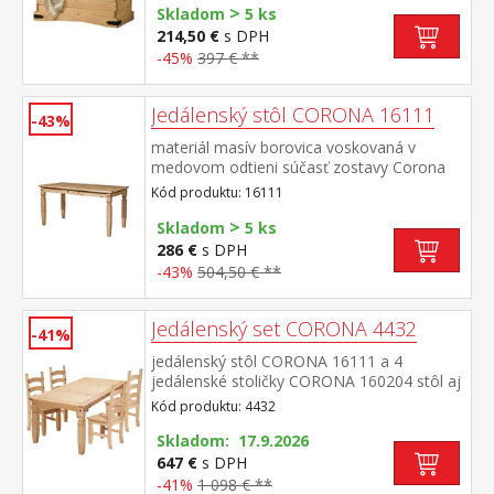
>
Skladom
5 ks
214,50 €
s DPH
-45%
397 € **
Jedálenský stôl CORONA 16111
-43%
materiál masív borovica voskovaná v
medovom odtieni súčasť zostavy Corona
Kód produktu: 16111
>
Skladom
5 ks
286 €
s DPH
-43%
504,50 € **
Jedálenský set CORONA 4432
-41%
jedálenský stôl CORONA 16111 a 4
jedálenské stoličky CORONA 160204 stôl aj
stolička materiál masív borovica voskovaná
Kód produktu: 4432
v medovom odtieni výška sedu stoličky 46
cm rozmer stola (š/h/v) 92 × 152 × 76 cm
Skladom: 17.9.2026
rozmer stoličky (š/h/v) 45 × 50 × 107
647 €
s DPH
cm súčasť zostavy Corona
-41%
1 098 € **