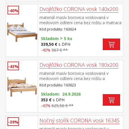
Dvojlôžko CORONA vosk 140x200
-40%
materiál masív borovica voskovaná v
medovom odtieni cena bez roštu a matraca
odporúčaný rozmer matraca 140 × 200 cm
Kód produktu: 163624
a rošt R4 súčasť zostavy Corona
>
Skladom
5 ks
339,50 €
s DPH
-40%
567 € **
Dvojlôžko CORONA vosk 180x200
-43%
materiál masív borovica voskovaná v
medovom odtieni cena bez roštu a
matraca odporúčaný rozmer matraca 180 ×
Kód produktu: 163623
200 cm alebo 2 kusy 90 × 200 cm a rošt R4
alebo 2 kusy R1 súčasť zostavy Corona
Skladom: 24.9.2026
353 €
s DPH
-43%
629,50 € **
Nočný stolík CORONA vosk 16345
-39%
materiál masív borovica voskovaná v