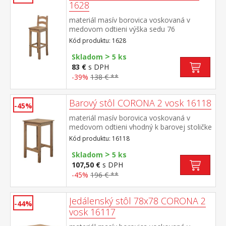
1628
materiál masív borovica voskovaná v
medovom odtieni výška sedu 76
cm vhodná k barovému stolu CORONA 2
Kód produktu: 1628
vosk 16118 súčasť zostavy Corona 2
>
Skladom
5 ks
83 €
s DPH
-39%
138 € **
Barový stôl CORONA 2 vosk 16118
-45%
materiál masív borovica voskovaná v
medovom odtieni vhodný k barovej stoličke
CORONA 2 vosk 1628 súčasť zostavy
Kód produktu: 16118
Corona 2
>
Skladom
5 ks
107,50 €
s DPH
-45%
196 € **
Jedálenský stôl 78x78 CORONA 2
-44%
vosk 16117