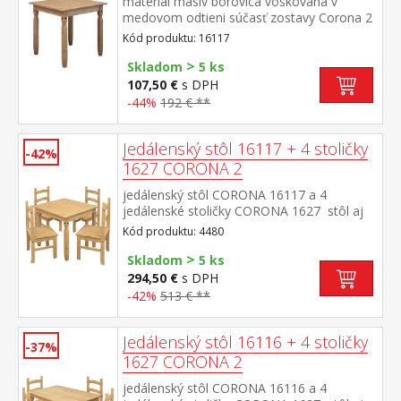
materiál masív borovica voskovaná v
medovom odtieni súčasť zostavy Corona 2
Kód produktu: 16117
>
Skladom
5 ks
107,50 €
s DPH
-44%
192 € **
Jedálenský stôl 16117 + 4 stoličky
-42%
1627 CORONA 2
jedálenský stôl CORONA 16117 a 4
jedálenské stoličky CORONA 1627 stôl aj
stolička materiál masív borovica voskovaná
Kód produktu: 4480
v medovom odtieni rozmer stola (š/h/v) 78
>
× 78 × 75 cm rozmer stoličky (š/h/v) 42 × 47
Skladom
5 ks
× 100 cm súčasť zostavy Corona 2
294,50 €
s DPH
-42%
513 € **
Jedálenský stôl 16116 + 4 stoličky
-37%
1627 CORONA 2
jedálenský stôl CORONA 16116 a 4