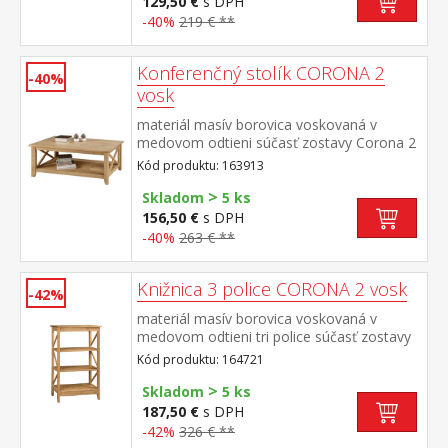
129,50 €
s DPH
-40%
219 € **
Konferenčný stolík CORONA 2
-40%
vosk
materiál masív borovica voskovaná v
medovom odtieni súčasť zostavy Corona 2
Kód produktu: 163913
>
Skladom
5 ks
156,50 €
s DPH
-40%
263 € **
Knižnica 3 police CORONA 2 vosk
-42%
materiál masív borovica voskovaná v
medovom odtieni tri police súčasť zostavy
Corona 2
Kód produktu: 164721
>
Skladom
5 ks
187,50 €
s DPH
-42%
326 € **