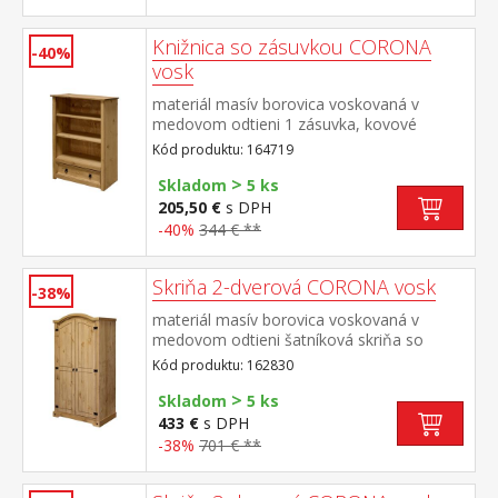
Knižnica so zásuvkou CORONA
-40%
vosk
materiál masív borovica voskovaná v
medovom odtieni 1 zásuvka, kovové
ozdobné úchytky súčasť zostavy Corona
Kód produktu: 164719
>
Skladom
5 ks
205,50 €
s DPH
-40%
344 € **
Skriňa 2-dverová CORONA vosk
-38%
materiál masív borovica voskovaná v
medovom odtieni šatníková skriňa so
šatníkovou tyčou a policou na klobúky
Kód produktu: 162830
kovové ozdobné úchytky súčasť zostavy
>
Corona
Skladom
5 ks
433 €
s DPH
-38%
701 € **