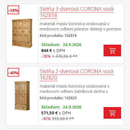
Skriňa 3-dverová CORONA vosk
-38%
162818
materiál masív borovica voskovaná v
medovom odtieni priestor delený v pomere
2:1 širšia časť šatníková tyč a polica, užšia
Kód produktu: 162818
časť 3 police v spodnej časti 1 veľká a 1
malá zásuvka, kovové ozdobné
Skladom: 24.9.2026
úchytky odporúčaný nadstavec CORONA
844 €
s DPH
16952 súčasť zostavy Corona
-38%
1 370,50 € **
Skriňa 2-dverová CORONA vosk
-40%
162820
materiál masív borovica voskovaná v
medovom odtieni šatníková skriňa s
šatníkovou tyčou a policou na klobúky v
Kód produktu: 162820
spodnej časti veľká zásuvka, kovové
ozdobné úchytky odporúčaný nadstavec
Skladom: 24.9.2026
CORONA 16951 súčasť zostavy Corona
571,50 €
s DPH
-40%
955,50 € **