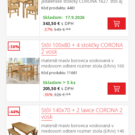
jedálenské stoličky CORONA 1627 stôl aj
stolička materiál masív borovica voskovaná
Kód produktu: 4481
v medovom odtieni rozmer stola (š/h/v)
118 × 79 × 75 cm rozmer stoličky (š/h/v) 42
Skladom: 17.9.2026
× 47 × 100 cm súčasť zostavy Corona 2
343,50 €
s DPH
-37%
549 € **
Stôl 100x80 + 4 stoličky CORONA
-36%
2 vosk
materiál masív borovica voskovaná v
medovom odtieni rozmer stola (š/h/v) 100
× 80 × 75 cm súčasť zostavy Corona 2
Kód produktu: 11661
>
Skladom
5 ks
205,50 €
s DPH
-36%
326 € **
Stôl 140x70 + 2 lavice CORONA 2
-44%
vosk
materiál masív borovica voskovaná v
medovom odtieni rozmer stola (š/h/v) 140