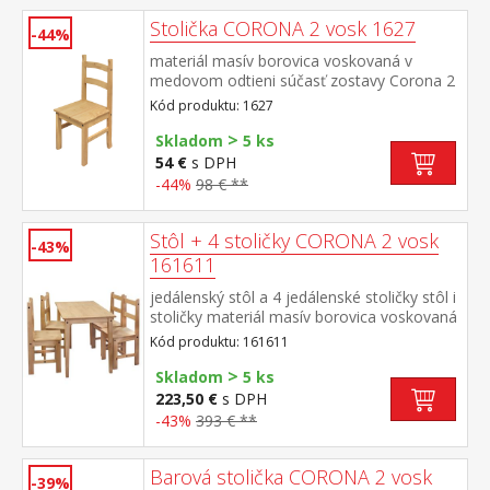
Stolička CORONA 2 vosk 1627
-44%
materiál masív borovica voskovaná v
medovom odtieni súčasť zostavy Corona 2
Kód produktu: 1627
>
Skladom
5 ks
54 €
s DPH
-44%
98 € **
Stôl + 4 stoličky CORONA 2 vosk
-43%
161611
jedálenský stôl a 4 jedálenské stoličky stôl i
stoličky materiál masív borovica voskovaná
v medovom odtieni rozmer stola (š/h/v)
Kód produktu: 161611
108 × 65 × 76 cm, rozmer stoličky (š/h/v) 39
>
× 42 × 93 cm súčasť zostavy Corona 2
Skladom
5 ks
223,50 €
s DPH
-43%
393 € **
Barová stolička CORONA 2 vosk
-39%