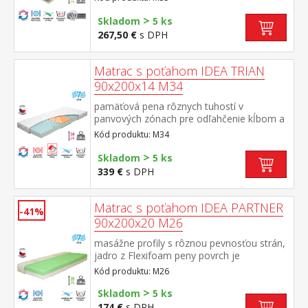
vlastností a tuhostí, ktorá zabezpečuje
komfort, vzdušnosť, ortopedické vlastnosti
>
Skladom
5 ks
a dlhú životnosť anatomická zónová
267,50 €
s DPH
masážna profilácia – 7 zón na oboch
stranách, jemná masáž v priebehu spánku
rozdielna tuhosť strán – zelenkavá mäkšia
Matrac s poťahom IDEA TRIAN
strana tuhosť 2 z 5, modrá tuhšia strana
90x200x14 M34
tuhosť 2,5 z 5 vzdušný poťah prešitý dutým
vláknom, vyrobený z 2 častí, snímateľný a
pamäťová pena rôznych tuhostí v
prateľný do 60 °C odporúčaná nosnosť do
panvových zónach pre odľahčenie kĺbom a
130 kg, výška matraca 17 cm
celému pohybovému aparátu 7-zónová
Kód produktu: M34
anatomická masážna profilácia prináša
veľmi jemnú masáž v priebehu spánku
>
Skladom
5 ks
matrac s Visco penou a systémom
339 €
s DPH
rozdielnej tuhosti strán vhodný pre všetky
typy roštov poťah snímateľný a prateľný do
40 °C odporúčaná nosnosť do 120 kg
Matrac s poťahom IDEA PARTNER
-41%
90x200x20 M26
masážne profily s rôznou pevnosťou strán,
jadro z Flexifoam peny povrch je
vyprofilovaný do 7 anatomických zón na
Kód produktu: M26
oboch stranách tvrdá (biela) a mäkká
>
(svetlo zelená) strana vhodný pre všetky
Skladom
5 ks
typy roštov vhodný pre alergikov, poťah
174 €
s DPH