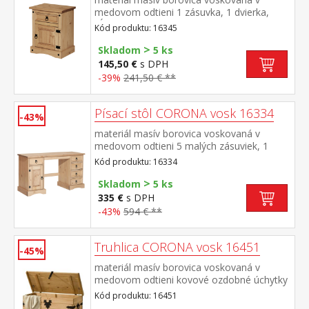
medovom odtieni 1 zásuvka, 1 dvierka,
hĺbka zásuvky 30 cm, kovové ozdobné
Kód produktu: 16345
úchytky možnosť montáže pántov na ľavú
>
aj pravú stranu súčasť zostavy Corona
Skladom
5 ks
145,50 €
s DPH
-39%
241,50 € **
Písací stôl CORONA vosk 16334
-43%
materiál masív borovica voskovaná v
medovom odtieni 5 malých zásuviek, 1
dvierka, kovové ozdobné úchytky súčasť
Kód produktu: 16334
zostavy Corona
>
Skladom
5 ks
335 €
s DPH
-43%
594 € **
Truhlica CORONA vosk 16451
-45%
materiál masív borovica voskovaná v
medovom odtieni kovové ozdobné úchytky
a petlica súčasť zostavy Corona
Kód produktu: 16451