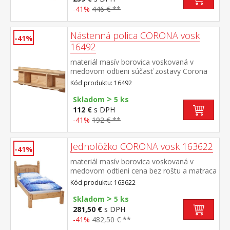
-41%
446 € **
Nástenná polica CORONA vosk
-41%
16492
materiál masív borovica voskovaná v
medovom odtieni súčasť zostavy Corona
Kód produktu: 16492
>
Skladom
5 ks
112 €
s DPH
-41%
192 € **
Jednolôžko CORONA vosk 163622
-41%
materiál masív borovica voskovaná v
medovom odtieni cena bez roštu a matraca
odporúčaný rozmer matraca 90 × 200 cm a
Kód produktu: 163622
rošt R1 toto lôžko NEMOŽNO kombinovať
>
s lamelovým roštom 7154 alebo
Skladom
5 ks
7861súčasť zostavy Corona
281,50 €
s DPH
-41%
482,50 € **