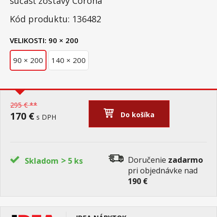
súčasť zostavy Corona
Kód produktu: 136482
VELIKOSTI:
90 × 200
90 × 200
140 × 200
295 € **
170 €
Do košíka
s DPH
>
Doručenie
zadarmo
Skladom
5 ks
pri objednávke nad
190 €