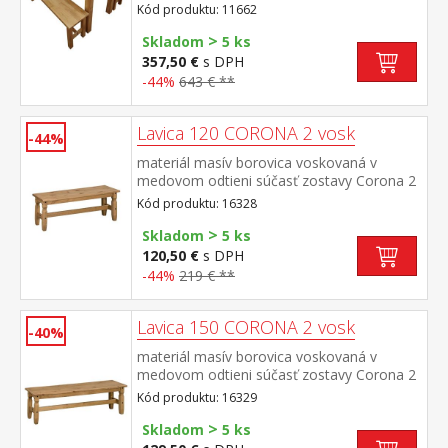
× 70 × 76 cm rozmer lavice (š/h/v) 140 × 32
Kód produktu: 11662
× 46 cm súčasť zostavy Corona 2
>
Skladom
5 ks
357,50 €
s DPH
-44%
643 € **
Lavica 120 CORONA 2 vosk
-44%
materiál masív borovica voskovaná v
medovom odtieni súčasť zostavy Corona 2
Kód produktu: 16328
>
Skladom
5 ks
120,50 €
s DPH
-44%
219 € **
Lavica 150 CORONA 2 vosk
-40%
materiál masív borovica voskovaná v
medovom odtieni súčasť zostavy Corona 2
Kód produktu: 16329
>
Skladom
5 ks