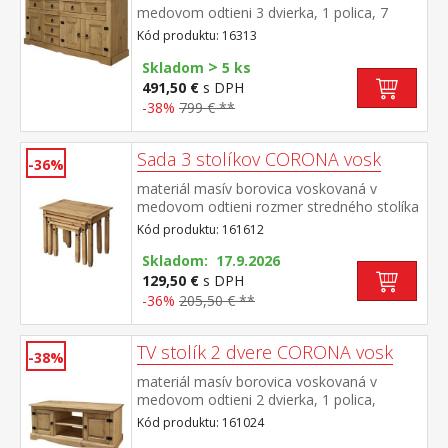
medovom odtieni 3 dvierka, 1 polica, 7
zásuviek, kovové ozdobné úchytky súčasť
Kód produktu: 16313
zostavy Corona
>
Skladom
5 ks
491,50 €
s DPH
-38%
799 € **
Sada 3 stolíkov CORONA vosk
-36%
materiál masív borovica voskovaná v
medovom odtieni rozmer stredného stolíka
(š/h/v) 52 × 37 × 47 cm rozmer
Kód produktu: 161612
najmenšieho stolíka (š/h/v) 38 × 32 × 40 cm
súčasť zostavy Corona
Skladom: 17.9.2026
129,50 €
s DPH
-36%
205,50 € **
TV stolík 2 dvere CORONA vosk
-38%
materiál masív borovica voskovaná v
medovom odtieni 2 dvierka, 1 polica,
kovové ozdobné úchytky súčasť zostavy
Kód produktu: 161024
Corona