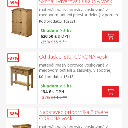
Skriňa 3-dverová CORONA vosk
-35%
materiál masív borovica voskovaná v
medovom odtieni priestor delený v pomere
2:1 širšia časť šatníková tyč a polica na
Kód produktu: 162831
klobúky, užšia časť 3 police z toho 2
>
variabilné kovové ozdobné úchytky súčasť
Skladom
5 ks
zostavy Corona
620,50 €
s DPH
-35%
955 € **
Odkladací stôl CORONA vosk
-37%
materiál masív borovica voskovaná v
medovom odtieni 2 zásuvky, v spodnej
časti polica kovové ozdobné úchytky súčasť
Kód produktu: 16413
zostavy Corona
>
Skladom
5 ks
134 €
s DPH
-37%
214 € **
Nadstavec príborníka 2 dvere
-38%
CORONA vosk
materiál masív borovica voskovaná v