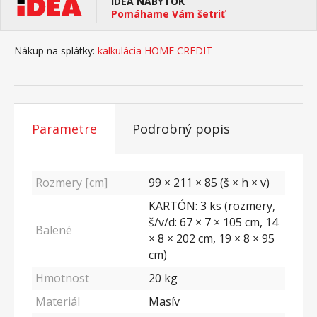
IDEA NÁBYTOK
Pomáhame Vám šetriť
Nákup na splátky:
kalkulácia HOME CREDIT
Parametre
Podrobný popis
Rozmery [cm]
99 × 211 × 85 (š × h × v)
KARTÓN: 3 ks (rozmery,
š/v/d: 67 × 7 × 105 cm, 14
Balené
× 8 × 202 cm, 19 × 8 × 95
cm)
Hmotnost
20
kg
Materiál
Masív