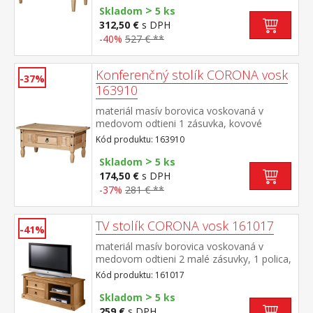
>
Skladom
5 ks
312,50 €
s DPH
-40%
527 € **
Konferenčný stolík CORONA vosk
-37%
163910
materiál masív borovica voskovaná v
medovom odtieni 1 zásuvka, kovové
ozdobné úchytky súčasť zostavy Corona
Kód produktu: 163910
>
Skladom
5 ks
174,50 €
s DPH
-37%
281 € **
TV stolík CORONA vosk 161017
-41%
materiál masív borovica voskovaná v
medovom odtieni 2 malé zásuvky, 1 polica,
kovové ozdobné úchytky súčasť zostavy
Kód produktu: 161017
Corona
>
Skladom
5 ks
259 €
s DPH