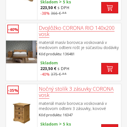
>
Skladom
5 ks
223,50 €
s DPH
-38%
366 € **
Dvojlôžko CORONA RIO 140x200
-40%
vosk
materiál masív borovica voskovaná v
medovom odtieni rošt je súčasťou dodávky
odporúčaný rozmer matraca 140 × 200 cm
Kód produktu: 136481
súčasť zostavy Corona
Skladom
223,50 €
s DPH
-40%
375 € **
Nočný stolík 3 zásuvky CORONA
-35%
vosk
materiál masív borovica voskovaná v
medovom odtieni 3 zásuvky, kovové
ozdobné úchytky súčasť zostavy Corona
Kód produktu: 16347
>
Skladom
5 ks