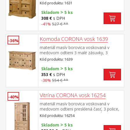
dvierka, kovové ozdobné úchytky možné
Kód produktu: 1631
doplniť nadstavcom Corona 16463 súčasť
>
zostavy Corona
Skladom
5 ks
308 €
s DPH
-41%
527 € **
Komoda CORONA vosk 1639
-36%
materiál masív borovica voskovaná v
medovom odtieni 3 malé zásuvky, 3
dvierka, 1 polica, kovové ozdobné
Kód produktu: 1639
úchytky vhodný doplnok nadstavec
>
CORONA 16465 súčasť zostavy Corona
Skladom
5 ks
353 €
s DPH
-36%
554 € **
Vitrína CORONA vosk 16254
-40%
materiál masív borovica voskovaná v
medovom odtieni presklená časť, 3 police,
1 plná dvierka, 2 veľké zásuvky hĺbka
Kód produktu: 16254
zásuvky 32 cm, kovové ozdobné úchytky
>
súčasť zostavy Corona
Skladom
5 ks