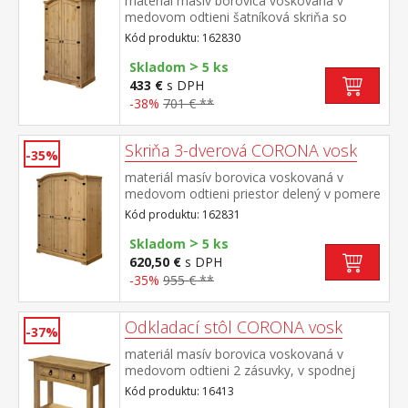
materiál masív borovica voskovaná v
medovom odtieni šatníková skriňa so
šatníkovou tyčou a policou na klobúky
Kód produktu: 162830
kovové ozdobné úchytky súčasť zostavy
>
Corona
Skladom
5 ks
433 €
s DPH
-38%
701 € **
Skriňa 3-dverová CORONA vosk
-35%
materiál masív borovica voskovaná v
medovom odtieni priestor delený v pomere
2:1 širšia časť šatníková tyč a polica na
Kód produktu: 162831
klobúky, užšia časť 3 police z toho 2
>
variabilné kovové ozdobné úchytky súčasť
Skladom
5 ks
zostavy Corona
620,50 €
s DPH
-35%
955 € **
Odkladací stôl CORONA vosk
-37%
materiál masív borovica voskovaná v
medovom odtieni 2 zásuvky, v spodnej
časti polica kovové ozdobné úchytky súčasť
Kód produktu: 16413
zostavy Corona