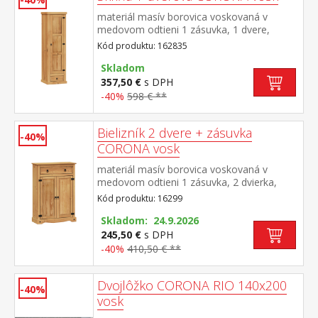
materiál masív borovica voskovaná v
medovom odtieni 1 zásuvka, 1 dvere,
kovové ozdobné úchytky 3 police z toho 2
Kód produktu: 162835
variabilné súčasť zostavy Corona
Skladom
357,50 €
s DPH
-40%
598 € **
Bielizník 2 dvere + zásuvka
-40%
CORONA vosk
materiál masív borovica voskovaná v
medovom odtieni 1 zásuvka, 2 dvierka,
kovové ozdobné úchytky 2 variabilné police
Kód produktu: 16299
možno použiť ako botník pre až 12 párov
obuvi súčasť zostavy Corona
Skladom: 24.9.2026
245,50 €
s DPH
-40%
410,50 € **
Dvojlôžko CORONA RIO 140x200
-40%
vosk