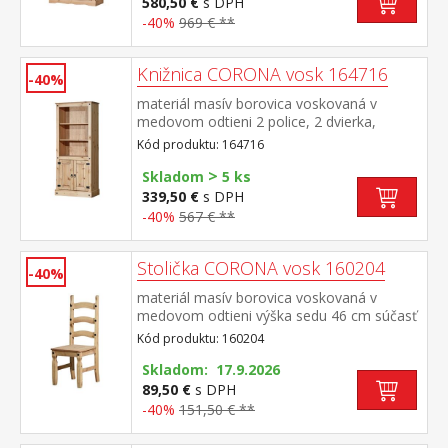
580,50 €
s DPH
-40%
969 € **
Knižnica CORONA vosk 164716
-40%
materiál masív borovica voskovaná v
medovom odtieni 2 police, 2 dvierka,
kovové ozdobné úchytky súčasť zostavy
Kód produktu: 164716
Corona
>
Skladom
5 ks
339,50 €
s DPH
-40%
567 € **
Stolička CORONA vosk 160204
-40%
materiál masív borovica voskovaná v
medovom odtieni výška sedu 46 cm súčasť
zostavy Corona
Kód produktu: 160204
Skladom: 17.9.2026
89,50 €
s DPH
-40%
151,50 € **