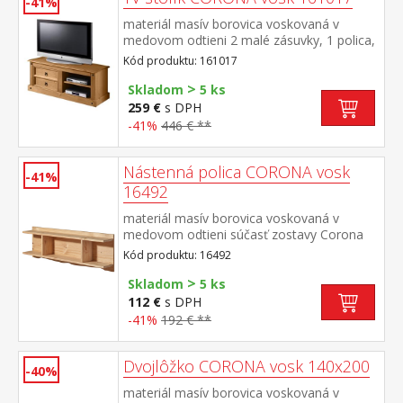
-41%
materiál masív borovica voskovaná v
medovom odtieni 2 malé zásuvky, 1 polica,
kovové ozdobné úchytky súčasť zostavy
Kód produktu: 161017
Corona
>
Skladom
5 ks
259 €
s DPH
-41%
446 € **
Nástenná polica CORONA vosk
-41%
16492
materiál masív borovica voskovaná v
medovom odtieni súčasť zostavy Corona
Kód produktu: 16492
>
Skladom
5 ks
112 €
s DPH
-41%
192 € **
Dvojlôžko CORONA vosk 140x200
-40%
materiál masív borovica voskovaná v