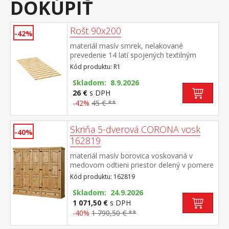
DOKÚPIŤ
Rošt 90x200
-42%
materiál masív smrek, nelakované
prevedenie 14 latí spojených textilným
tkalúnom
Kód produktu: R1
Skladom: 8.9.2026
26 €
s DPH
-42%
45 € **
Skriňa 5-dverová CORONA vosk
-40%
162819
materiál masív borovica voskovaná v
medovom odtieni priestor delený v pomere
2:1:2 v oboch širších častiach šatníková tyč
Kód produktu: 162819
a polica na klobúky, stredná užšia časť 3
variabilné police v spodnej časti 2 veľké a 1
Skladom: 24.9.2026
malá zásuvka, kovové ozdobné
1 071,50 €
s DPH
úchytky odporúčaný nadstavec CORONA
-40%
1 790,50 € **
16953 súčasť zostavy Corona