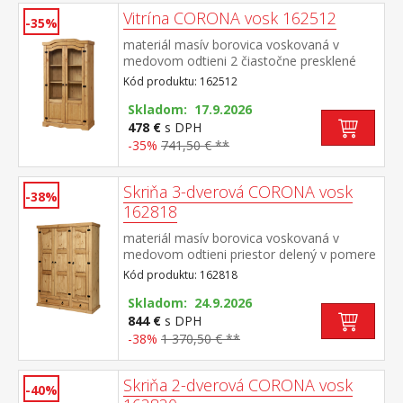
Vitrína CORONA vosk 162512
-35%
materiál masív borovica voskovaná v
medovom odtieni 2 čiastočne presklené
dvierka, kovové ozdobné úchytky súčasť
Kód produktu: 162512
zostavy Corona
Skladom: 17.9.2026
478 €
s DPH
-35%
741,50 € **
Skriňa 3-dverová CORONA vosk
-38%
162818
materiál masív borovica voskovaná v
medovom odtieni priestor delený v pomere
2:1 širšia časť šatníková tyč a polica, užšia
Kód produktu: 162818
časť 3 police v spodnej časti 1 veľká a 1
malá zásuvka, kovové ozdobné
Skladom: 24.9.2026
úchytky odporúčaný nadstavec CORONA
844 €
s DPH
16952 súčasť zostavy Corona
-38%
1 370,50 € **
Skriňa 2-dverová CORONA vosk
-40%