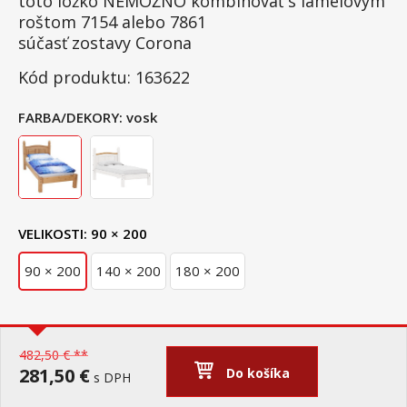
toto lôžko NEMOŽNO kombinovať s lamelovým
roštom 7154 alebo 7861
súčasť zostavy Corona
Kód produktu: 163622
FARBA/DEKORY:
vosk
VELIKOSTI:
90 × 200
90 × 200
140 × 200
180 × 200
482,50 € **
281,50 €
Do košíka
s DPH