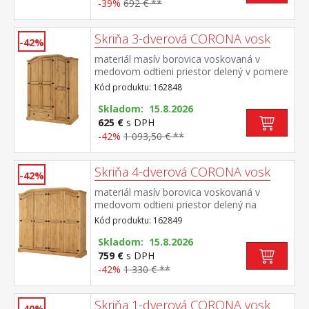
-39%
692 € **
Skriňa 3-dverová CORONA vosk
-42%
materiál masív borovica voskovaná v
medovom odtieni priestor delený v pomere
2:1 širšia časť šatníková tyč a polica na
Kód produktu: 162848
klobúky, v spodnej časti široká
zásuvka užšia časť 3 police z toho 2
Skladom: 15.8.2026
variabilné kovové ozdobné úchytky súčasť
625 €
s DPH
zostavy Corona
-42%
1 093,50 € **
Skriňa 4-dverová CORONA vosk
-42%
materiál masív borovica voskovaná v
medovom odtieni priestor delený na
polovice v ľavej časti šatníková tyč a polica
Kód produktu: 162849
na klobúky v pravej časti vľavo šatníková
tyč a polica na klobúky, vpravo 3 police z
Skladom: 15.8.2026
toho 2 variabilné kovové ozdobné
759 €
s DPH
úchytky súčasť zostavy Corona
-42%
1 330 € **
Skriňa 1-dverová CORONA vosk
-40%