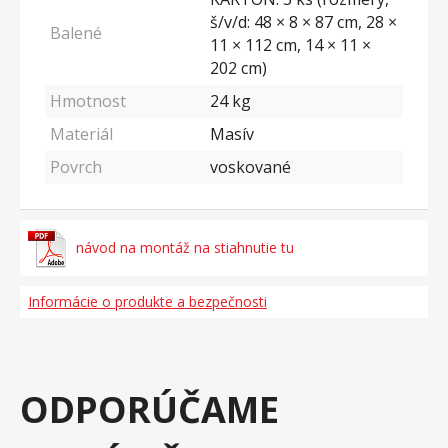
š/v/d: 48 × 8 × 87 cm, 28 ×
Balené
11 × 112 cm, 14 × 11 ×
202 cm)
Hmotnost
24
kg
Materiál
Masív
Povrch
voskované
návod na montáž na stiahnutie tu
Informácie o produkte a bezpečnosti
ODPORÚČAME