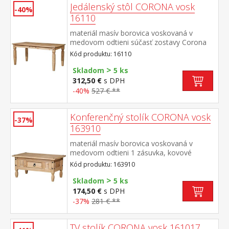
Jedálenský stôl CORONA vosk
-40%
16110
materiál masív borovica voskovaná v
medovom odtieni súčasť zostavy Corona
Kód produktu: 16110
>
Skladom
5 ks
312,50 €
s DPH
-40%
527 € **
Konferenčný stolík CORONA vosk
-37%
163910
materiál masív borovica voskovaná v
medovom odtieni 1 zásuvka, kovové
ozdobné úchytky súčasť zostavy Corona
Kód produktu: 163910
>
Skladom
5 ks
174,50 €
s DPH
-37%
281 € **
TV stolík CORONA vosk 161017