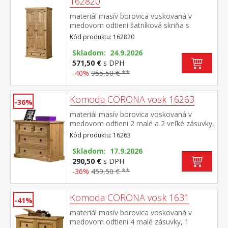
162820
materiál masív borovica voskovaná v
medovom odtieni šatníková skriňa s
šatníkovou tyčou a policou na klobúky v
Kód produktu: 162820
spodnej časti veľká zásuvka, kovové
ozdobné úchytky odporúčaný nadstavec
Skladom: 24.9.2026
CORONA 16951 súčasť zostavy Corona
571,50 €
s DPH
-40%
955,50 € **
Komoda CORONA vosk 16263
-36%
materiál masív borovica voskovaná v
medovom odtieni 2 malé a 2 veľké zásuvky,
kovové ozdobné úchytky vhodný doplnok je
Kód produktu: 16263
nadstavec CORONA 16463 súčasť zostavy
Corona
Skladom: 17.9.2026
290,50 €
s DPH
-36%
459,50 € **
Komoda CORONA vosk 1631
-41%
materiál masív borovica voskovaná v
medovom odtieni 4 malé zásuvky, 1