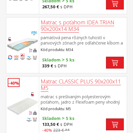
>
Skladom
5 ks
a dlhú životnosť anatomická zónová
267,50 €
s DPH
masážna profilácia – 7 zón na oboch
stranách, jemná masáž v priebehu spánku
rozdielna tuhosť strán – zelenkavá mäkšia
Matrac s poťahom IDEA TRIAN
strana tuhosť 2 z 5, modrá tuhšia strana
90x200x14 M34
tuhosť 2,5 z 5 vzdušný poťah prešitý dutým
vláknom, vyrobený z 2 častí, snímateľný a
pamäťová pena rôznych tuhostí v
prateľný do 60 °C odporúčaná nosnosť do
panvových zónach pre odľahčenie kĺbom a
130 kg, výška matraca 17 cm
celému pohybovému aparátu 7-zónová
Kód produktu: M34
anatomická masážna profilácia prináša
veľmi jemnú masáž v priebehu spánku
>
Skladom
5 ks
matrac s Visco penou a systémom
339 €
s DPH
rozdielnej tuhosti strán vhodný pre všetky
typy roštov poťah snímateľný a prateľný do
40 °C odporúčaná nosnosť do 120 kg
Matrac CLASSIC PLUS 90x200x11
-40%
M5
matrac s prešívaným polyesterovým
poťahom, jadro z Flexifoam peny vhodný
pre všetky typy roštov poťah snímateľný a
Kód produktu: M5
prateľný do 40 °C odporúčaná nosnosť do
>
110 kg
Skladom
5 ks
133,50 €
s DPH
-40%
223 € **