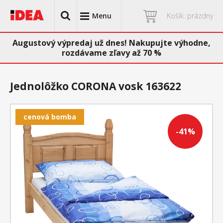
Menu
Košík: prázdny
Augustový výpredaj už dnes! Nakupujte výhodne,
rozdávame zľavy až 70 %
Jednolôžko CORONA vosk 163622
cenová bomba
-41%