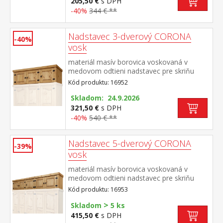
205,50 €
s DPH
-40%
344 € **
Nadstavec 3-dverový CORONA
-40%
vosk
materiál masív borovica voskovaná v
medovom odtieni nadstavec pre skriňu
162818 súčasť zostavy Corona
Kód produktu: 16952
Skladom: 24.9.2026
321,50 €
s DPH
-40%
540 € **
Nadstavec 5-dverový CORONA
-39%
vosk
materiál masív borovica voskovaná v
medovom odtieni nadstavec pre skriňu
162819 súčasť zostavy Corona
Kód produktu: 16953
>
Skladom
5 ks
415,50 €
s DPH