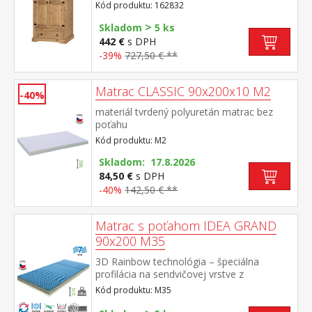
šatníkovou tyčou a policou na klobúky 1
Kód produktu: 162832
široká zásuvka, kovové ozdobné úchytky
>
súčasť zostavy Corona 3
Skladom
5 ks
442 €
s DPH
-39%
727,50 € **
Matrac CLASSIC 90x200x10 M2
-40%
materiál tvrdený polyuretán matrac bez
poťahu
Kód produktu: M2
Skladom: 17.8.2026
84,50 €
s DPH
-40%
142,50 € **
Matrac s poťahom IDEA GRAND
90x200 M35
3D Rainbow technológia – špeciálna
profilácia na sendvičovej vrstve z
kombinácie Flexifoam pien rôznych
Kód produktu: M35
vlastností a tuhostí, ktorá zabezpečuje
komfort, vzdušnosť, ortopedické vlastnosti