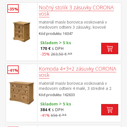
Nočný stolík 3 zásuvky CORONA
-35%
vosk
materiál masív borovica voskovaná v
medovom odtieni 3 zásuvky, kovové
ozdobné úchytky súčasť zostavy Corona
Kód produktu: 16347
>
Skladom
5 ks
170 €
s DPH
-35%
263,50 € **
Komoda 4+3+2 zásuvky CORONA
-41%
vosk
materiál masív borovica voskovaná v
medovom odtieni 4 malé, 3 stredné a 2
veľké zásuvky, kovové ozdobné úchytky
Kód produktu: 162633
súčasť zostavy Corona
>
Skladom
5 ks
384 €
s DPH
-41%
656 € **