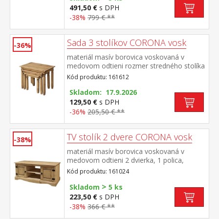
491,50 €
s DPH
-38%
799 € **
Sada 3 stolíkov CORONA vosk
-36%
materiál masív borovica voskovaná v
medovom odtieni rozmer stredného stolíka
(š/h/v) 52 × 37 × 47 cm rozmer
Kód produktu: 161612
najmenšieho stolíka (š/h/v) 38 × 32 × 40 cm
súčasť zostavy Corona
Skladom: 17.9.2026
129,50 €
s DPH
-36%
205,50 € **
TV stolík 2 dvere CORONA vosk
-38%
materiál masív borovica voskovaná v
medovom odtieni 2 dvierka, 1 polica,
kovové ozdobné úchytky súčasť zostavy
Kód produktu: 161024
Corona
>
Skladom
5 ks
223,50 €
s DPH
-38%
366 € **