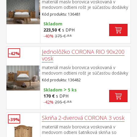
materiál masív borovica voskovaná v
medovom odtieni rošt je súčasťou dodávky
odporúčaný rozmer matraca 140 × 200 cm
Kód produktu: 136481
súčasť zostavy Corona
Skladom
223,50 €
s DPH
-40%
375 € **
Jednolôžko CORONA RIO 90x200
-42%
vosk
materiál masív borovica voskovaná v
medovom odtieni rošt je súčasťou dodávky
odporúčaný rozmer matraca 90 × 200 cm
Kód produktu: 136482
(M2, M5, M9, M12, M14, M24, M26) súčasť
>
zostavy Corona
Skladom
5 ks
170 €
s DPH
-42%
295 € **
Skriňa 2-dverová CORONA 3 vosk
-39%
materiál masív borovica voskovaná v
medovom odtieni šatníková skriňa so