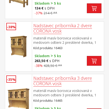
>
Skladom
5 ks
134 €
s DPH
-37%
214 € **
Nadstavec príborníka 2 dvere
-38%
CORONA vosk
materiál masív borovica voskovaná v
medovom odtieni 2 presklené dvierka, 1
polica, kovové ozdobné úchytky vhodný
Kód produktu: 16463
doplnok ku komode CORONA 16263 alebo
>
1631 súčasť zostavy Corona
Skladom
5 ks
263,50 €
s DPH
-38%
428,50 € **
Nadstavec príborníka 3 dvere
-35%
CORONA vosk
materiál masív borovica voskovaná v
medovom odtieni 3 presklené dvierka, 1
polica, kovové ozdobné úchytky vhodný
Kód produktu: 16465
doplnok ku komode CORONA 1639 alebo
>
1632 súčasť zostavy Corona
Skladom
5 ks