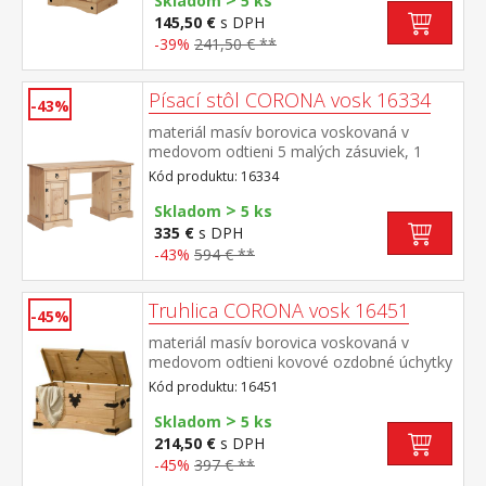
>
Skladom
5 ks
145,50 €
s DPH
-39%
241,50 € **
Písací stôl CORONA vosk 16334
-43%
materiál masív borovica voskovaná v
medovom odtieni 5 malých zásuviek, 1
dvierka, kovové ozdobné úchytky súčasť
Kód produktu: 16334
zostavy Corona
>
Skladom
5 ks
335 €
s DPH
-43%
594 € **
Truhlica CORONA vosk 16451
-45%
materiál masív borovica voskovaná v
medovom odtieni kovové ozdobné úchytky
a petlica súčasť zostavy Corona
Kód produktu: 16451
>
Skladom
5 ks
214,50 €
s DPH
-45%
397 € **