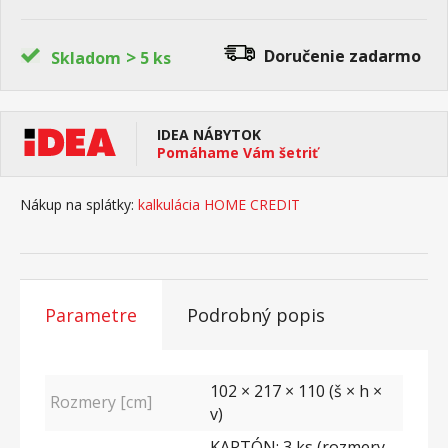
>
Doručenie
zadarmo
Skladom
5 ks
IDEA NÁBYTOK
Pomáhame Vám šetriť
Nákup na splátky:
kalkulácia HOME CREDIT
Parametre
Podrobný popis
102 × 217 × 110 (š × h ×
Rozmery [cm]
v)
KARTÓN: 3 ks (rozmery,