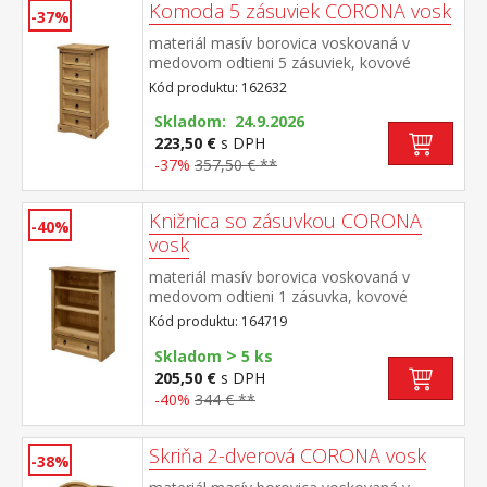
Komoda 5 zásuviek CORONA vosk
-37%
materiál masív borovica voskovaná v
medovom odtieni 5 zásuviek, kovové
ozdobné úchytky súčasť zostavy Corona
Kód produktu: 162632
Skladom: 24.9.2026
223,50 €
s DPH
-37%
357,50 € **
Knižnica so zásuvkou CORONA
-40%
vosk
materiál masív borovica voskovaná v
medovom odtieni 1 zásuvka, kovové
ozdobné úchytky súčasť zostavy Corona
Kód produktu: 164719
>
Skladom
5 ks
205,50 €
s DPH
-40%
344 € **
Skriňa 2-dverová CORONA vosk
-38%