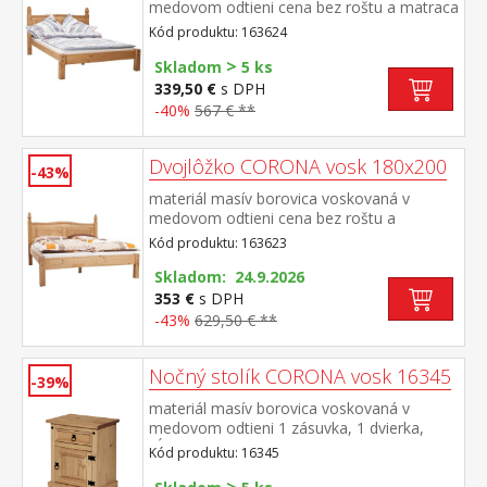
medovom odtieni cena bez roštu a matraca
odporúčaný rozmer matraca 140 × 200 cm
Kód produktu: 163624
a rošt R4 súčasť zostavy Corona
>
Skladom
5 ks
339,50 €
s DPH
-40%
567 € **
Dvojlôžko CORONA vosk 180x200
-43%
materiál masív borovica voskovaná v
medovom odtieni cena bez roštu a
matraca odporúčaný rozmer matraca 180 ×
Kód produktu: 163623
200 cm alebo 2 kusy 90 × 200 cm a rošt R4
alebo 2 kusy R1 súčasť zostavy Corona
Skladom: 24.9.2026
353 €
s DPH
-43%
629,50 € **
Nočný stolík CORONA vosk 16345
-39%
materiál masív borovica voskovaná v
medovom odtieni 1 zásuvka, 1 dvierka,
hĺbka zásuvky 30 cm, kovové ozdobné
Kód produktu: 16345
úchytky možnosť montáže pántov na ľavú
aj pravú stranu súčasť zostavy Corona