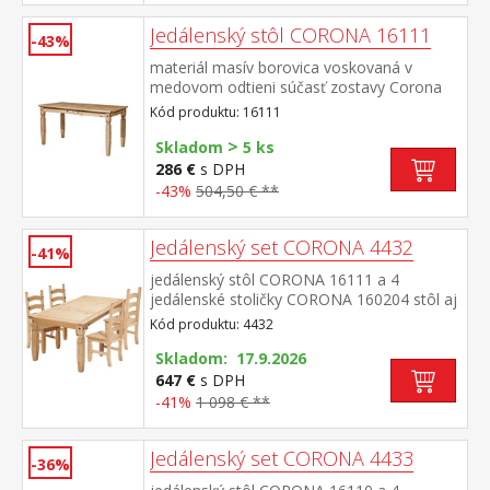
Jedálenský stôl CORONA 16111
-43%
materiál masív borovica voskovaná v
medovom odtieni súčasť zostavy Corona
Kód produktu: 16111
>
Skladom
5 ks
286 €
s DPH
-43%
504,50 € **
Jedálenský set CORONA 4432
-41%
jedálenský stôl CORONA 16111 a 4
jedálenské stoličky CORONA 160204 stôl aj
stolička materiál masív borovica voskovaná
Kód produktu: 4432
v medovom odtieni výška sedu stoličky 46
cm rozmer stola (š/h/v) 92 × 152 × 76 cm
Skladom: 17.9.2026
rozmer stoličky (š/h/v) 45 × 50 × 107
647 €
s DPH
cm súčasť zostavy Corona
-41%
1 098 € **
Jedálenský set CORONA 4433
-36%