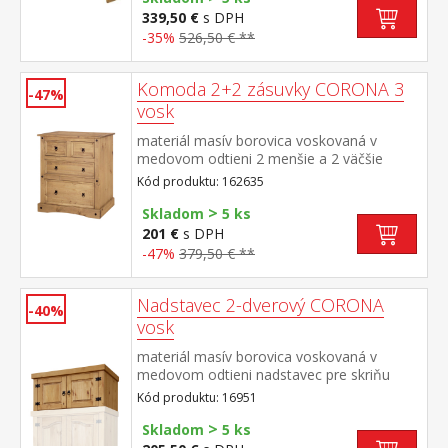
339,50 €
s DPH
-35%
526,50 € **
Komoda 2+2 zásuvky CORONA 3
-47%
vosk
materiál masív borovica voskovaná v
medovom odtieni 2 menšie a 2 väčšie
zásuvky, kovové ozdobné úchytky súčasť
Kód produktu: 162635
zostavy Corona 3
>
Skladom
5 ks
201 €
s DPH
-47%
379,50 € **
Nadstavec 2-dverový CORONA
-40%
vosk
materiál masív borovica voskovaná v
medovom odtieni nadstavec pre skriňu
162820 súčasť zostavy Corona
Kód produktu: 16951
>
Skladom
5 ks