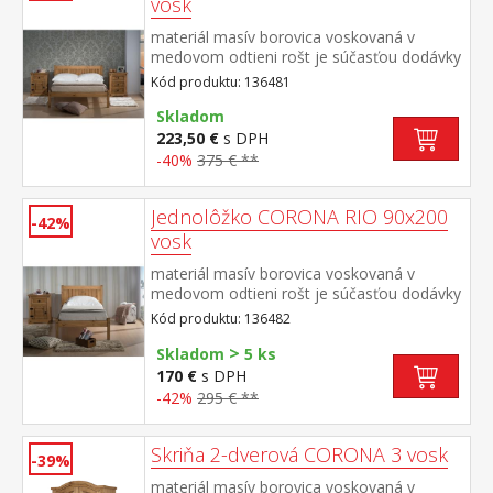
vosk
materiál masív borovica voskovaná v
medovom odtieni rošt je súčasťou dodávky
odporúčaný rozmer matraca 140 × 200 cm
Kód produktu: 136481
súčasť zostavy Corona
Skladom
223,50 €
s DPH
-40%
375 € **
Jednolôžko CORONA RIO 90x200
-42%
vosk
materiál masív borovica voskovaná v
medovom odtieni rošt je súčasťou dodávky
odporúčaný rozmer matraca 90 × 200 cm
Kód produktu: 136482
(M2, M5, M9, M12, M14, M24, M26) súčasť
>
zostavy Corona
Skladom
5 ks
170 €
s DPH
-42%
295 € **
Skriňa 2-dverová CORONA 3 vosk
-39%
materiál masív borovica voskovaná v