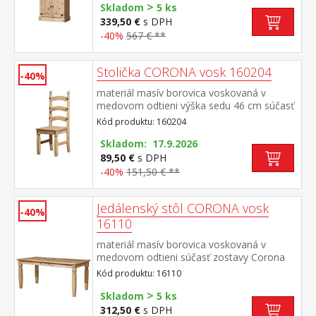
>
Skladom
5 ks
339,50 €
s DPH
-40%
567 € **
Stolička CORONA vosk 160204
-40%
materiál masív borovica voskovaná v
medovom odtieni výška sedu 46 cm súčasť
zostavy Corona
Kód produktu: 160204
Skladom: 17.9.2026
89,50 €
s DPH
-40%
151,50 € **
Jedálenský stôl CORONA vosk
-40%
16110
materiál masív borovica voskovaná v
medovom odtieni súčasť zostavy Corona
Kód produktu: 16110
>
Skladom
5 ks
312,50 €
s DPH