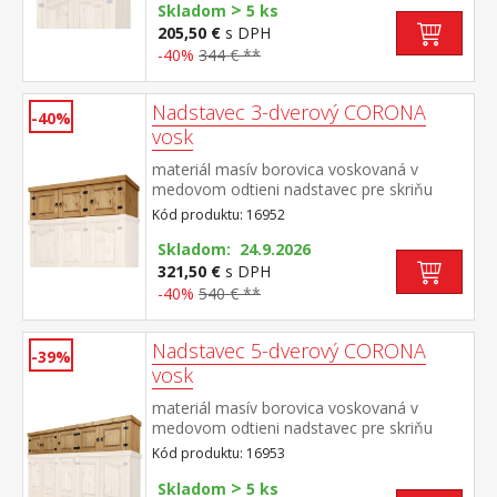
>
Skladom
5 ks
205,50 €
s DPH
-40%
344 € **
Nadstavec 3-dverový CORONA
-40%
vosk
materiál masív borovica voskovaná v
medovom odtieni nadstavec pre skriňu
162818 súčasť zostavy Corona
Kód produktu: 16952
Skladom: 24.9.2026
321,50 €
s DPH
-40%
540 € **
Nadstavec 5-dverový CORONA
-39%
vosk
materiál masív borovica voskovaná v
medovom odtieni nadstavec pre skriňu
162819 súčasť zostavy Corona
Kód produktu: 16953
>
Skladom
5 ks