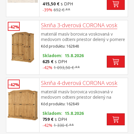
415,50 €
s DPH
-39%
692 € **
Skriňa 3-dverová CORONA vosk
-42%
materiál masív borovica voskovaná v
medovom odtieni priestor delený v pomere
2:1 širšia časť šatníková tyč a polica na
Kód produktu: 162848
klobúky, v spodnej časti široká
zásuvka užšia časť 3 police z toho 2
Skladom: 15.8.2026
variabilné kovové ozdobné úchytky súčasť
625 €
s DPH
zostavy Corona
-42%
1 093,50 € **
Skriňa 4-dverová CORONA vosk
-42%
materiál masív borovica voskovaná v
medovom odtieni priestor delený na
polovice v ľavej časti šatníková tyč a polica
Kód produktu: 162849
na klobúky v pravej časti vľavo šatníková
tyč a polica na klobúky, vpravo 3 police z
Skladom: 15.8.2026
toho 2 variabilné kovové ozdobné
759 €
s DPH
úchytky súčasť zostavy Corona
-42%
1 330 € **