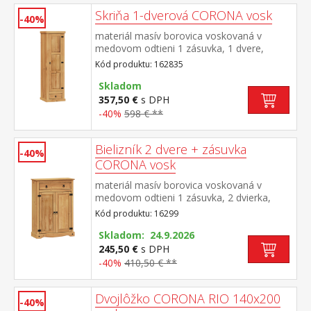
Skriňa 1-dverová CORONA vosk
-40%
materiál masív borovica voskovaná v
medovom odtieni 1 zásuvka, 1 dvere,
kovové ozdobné úchytky 3 police z toho 2
Kód produktu: 162835
variabilné súčasť zostavy Corona
Skladom
357,50 €
s DPH
-40%
598 € **
Bielizník 2 dvere + zásuvka
-40%
CORONA vosk
materiál masív borovica voskovaná v
medovom odtieni 1 zásuvka, 2 dvierka,
kovové ozdobné úchytky 2 variabilné police
Kód produktu: 16299
možno použiť ako botník pre až 12 párov
obuvi súčasť zostavy Corona
Skladom: 24.9.2026
245,50 €
s DPH
-40%
410,50 € **
Dvojlôžko CORONA RIO 140x200
-40%