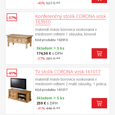
-40%
527 € **
Konferenčný stolík CORONA vosk
-37%
163910
materiál masív borovica voskovaná v
medovom odtieni 1 zásuvka, kovové
ozdobné úchytky súčasť zostavy Corona
Kód produktu: 163910
>
Skladom
5 ks
174,50 €
s DPH
-37%
281 € **
TV stolík CORONA vosk 161017
-41%
materiál masív borovica voskovaná v
medovom odtieni 2 malé zásuvky, 1 polica,
kovové ozdobné úchytky súčasť zostavy
Kód produktu: 161017
Corona
>
Skladom
5 ks
259 €
s DPH
-41%
446 € **