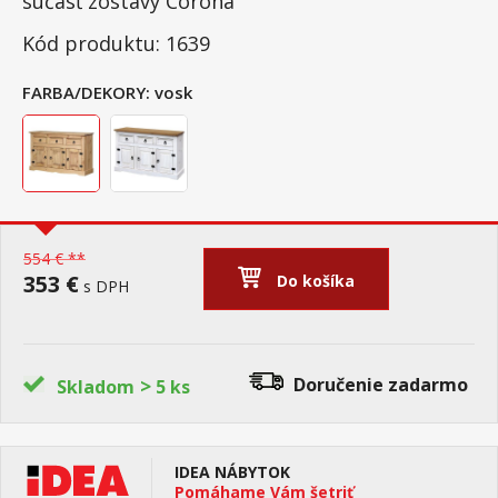
súčasť zostavy Corona
Kód produktu: 1639
FARBA/DEKORY:
vosk
554 € **
353 €
Do košíka
s DPH
>
Doručenie
zadarmo
Skladom
5 ks
IDEA NÁBYTOK
Pomáhame Vám šetriť