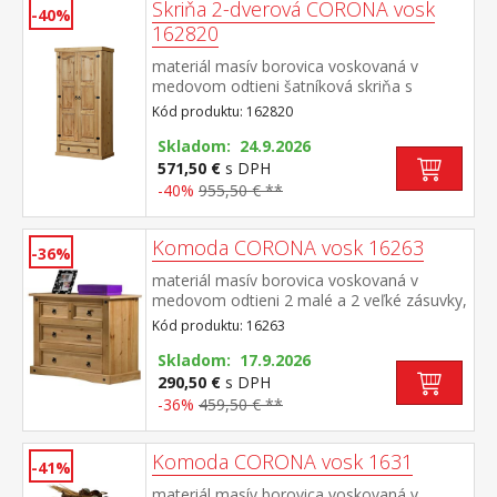
Skriňa 2-dverová CORONA vosk
-40%
162820
materiál masív borovica voskovaná v
medovom odtieni šatníková skriňa s
šatníkovou tyčou a policou na klobúky v
Kód produktu: 162820
spodnej časti veľká zásuvka, kovové
ozdobné úchytky odporúčaný nadstavec
Skladom: 24.9.2026
CORONA 16951 súčasť zostavy Corona
571,50 €
s DPH
-40%
955,50 € **
Komoda CORONA vosk 16263
-36%
materiál masív borovica voskovaná v
medovom odtieni 2 malé a 2 veľké zásuvky,
kovové ozdobné úchytky vhodný doplnok je
Kód produktu: 16263
nadstavec CORONA 16463 súčasť zostavy
Corona
Skladom: 17.9.2026
290,50 €
s DPH
-36%
459,50 € **
Komoda CORONA vosk 1631
-41%
materiál masív borovica voskovaná v