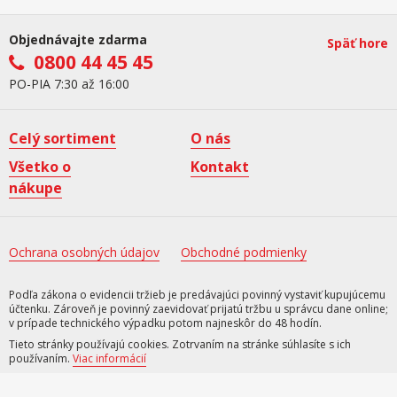
Objednávajte zdarma
Späť hore
0800 44 45 45
PO-PIA 7:30 až 16:00
Celý sortiment
O nás
Všetko o
Kontakt
nákupe
Ochrana osobných údajov
Obchodné podmienky
Podľa zákona o evidencii tržieb je predávajúci povinný vystaviť kupujúcemu
účtenku. Zároveň je povinný zaevidovať prijatú tržbu u správcu dane online;
v prípade technického výpadku potom najneskôr do 48 hodín.
Tieto stránky používajú cookies. Zotrvaním na stránke súhlasíte s ich
používaním.
Viac informácií