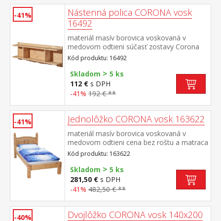
Nástenná polica CORONA vosk
-41%
16492
materiál masív borovica voskovaná v
medovom odtieni súčasť zostavy Corona
Kód produktu: 16492
>
Skladom
5 ks
112 €
s DPH
-41%
192 € **
Jednolôžko CORONA vosk 163622
-41%
materiál masív borovica voskovaná v
medovom odtieni cena bez roštu a matraca
odporúčaný rozmer matraca 90 × 200 cm a
Kód produktu: 163622
rošt R1 toto lôžko NEMOŽNO kombinovať
>
s lamelovým roštom 7154 alebo
Skladom
5 ks
7861súčasť zostavy Corona
281,50 €
s DPH
-41%
482,50 € **
Dvojlôžko CORONA vosk 140x200
-40%