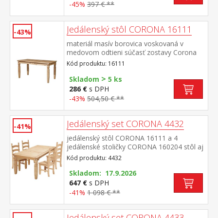
-45%
397 € **
Jedálenský stôl CORONA 16111
-43%
materiál masív borovica voskovaná v
medovom odtieni súčasť zostavy Corona
Kód produktu: 16111
>
Skladom
5 ks
286 €
s DPH
-43%
504,50 € **
Jedálenský set CORONA 4432
-41%
jedálenský stôl CORONA 16111 a 4
jedálenské stoličky CORONA 160204 stôl aj
stolička materiál masív borovica voskovaná
Kód produktu: 4432
v medovom odtieni výška sedu stoličky 46
cm rozmer stola (š/h/v) 92 × 152 × 76 cm
Skladom: 17.9.2026
rozmer stoličky (š/h/v) 45 × 50 × 107
647 €
s DPH
cm súčasť zostavy Corona
-41%
1 098 € **
Jedálenský set CORONA 4433