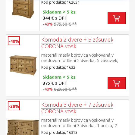
ozdobné úchytky súčasť zostavy Corona
Kód produktu: 162634
>
Skladom
5 ks
344 €
s DPH
-40%
575,50 € **
Komoda 2 dvere + 5 zásuviek
-40%
CORONA vosk
materiál masív borovica voskovaná v
medovom odtieni 2 dvierka, 5 zásuviek,
kovové ozdobné úchytky možné doplniť
Kód produktu: 1632
nadstavcom Corona 16465 súčasť zostavy
>
Corona
Skladom
5 ks
375 €
s DPH
-40%
629,50 € **
Komoda 3 dvere + 7 zásuviek
-38%
CORONA vosk
materiál masív borovica voskovaná v
medovom odtieni 3 dvierka, 1 polica, 7
zásuviek, kovové ozdobné úchytky súčasť
Kód produktu: 16313