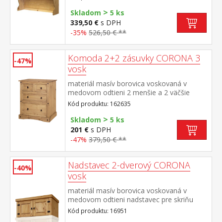
doplnok ku komode CORONA 1639 alebo
>
1632 súčasť zostavy Corona
Skladom
5 ks
339,50 €
s DPH
-35%
526,50 € **
Komoda 2+2 zásuvky CORONA 3
-47%
vosk
materiál masív borovica voskovaná v
medovom odtieni 2 menšie a 2 väčšie
zásuvky, kovové ozdobné úchytky súčasť
Kód produktu: 162635
zostavy Corona 3
>
Skladom
5 ks
201 €
s DPH
-47%
379,50 € **
Nadstavec 2-dverový CORONA
-40%
vosk
materiál masív borovica voskovaná v
medovom odtieni nadstavec pre skriňu
162820 súčasť zostavy Corona
Kód produktu: 16951