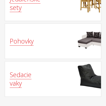
sety
Pohovky
Sedacie
vaky