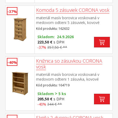
Komoda 5 zásuviek CORONA vosk
-37%
materiál masív borovica voskovaná v
medovom odtieni 5 zásuviek, kovové
ozdobné úchytky súčasť zostavy Corona
Kód produktu: 162632
Skladom: 24.9.2026
223,50 €
s DPH
-37%
357,50 € **
Knižnica so zásuvkou CORONA
-40%
vosk
materiál masív borovica voskovaná v
medovom odtieni 1 zásuvka, kovové
ozdobné úchytky súčasť zostavy Corona
Kód produktu: 164719
>
Skladom
5 ks
205,50 €
s DPH
-40%
344 € **
Skriňa 2-dverová CORONA vosk