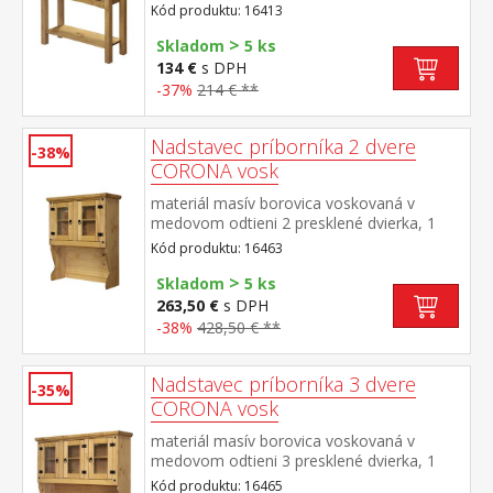
časti polica kovové ozdobné úchytky súčasť
Kód produktu: 16413
zostavy Corona
>
Skladom
5 ks
134 €
s DPH
-37%
214 € **
Nadstavec príborníka 2 dvere
-38%
CORONA vosk
materiál masív borovica voskovaná v
medovom odtieni 2 presklené dvierka, 1
polica, kovové ozdobné úchytky vhodný
Kód produktu: 16463
doplnok ku komode CORONA 16263 alebo
>
1631 súčasť zostavy Corona
Skladom
5 ks
263,50 €
s DPH
-38%
428,50 € **
Nadstavec príborníka 3 dvere
-35%
CORONA vosk
materiál masív borovica voskovaná v
medovom odtieni 3 presklené dvierka, 1
polica, kovové ozdobné úchytky vhodný
Kód produktu: 16465