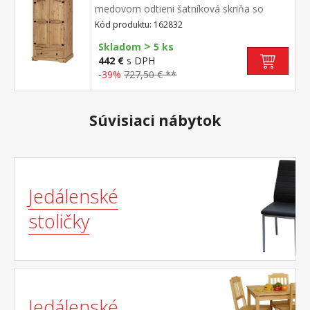
medovom odtieni šatníková skriňa so
šatníkovou tyčou a policou na klobúky 1
Kód produktu: 162832
široká zásuvka, kovové ozdobné úchytky
>
súčasť zostavy Corona 3
Skladom
5 ks
442 €
s DPH
-39%
727,50 € **
Súvisiaci nábytok
Jedálenské
stoličky
Jedálenské