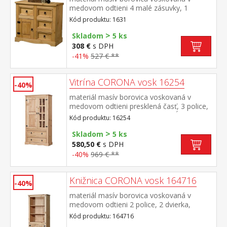
medovom odtieni 4 malé zásuvky, 1
dvierka, kovové ozdobné úchytky možné
Kód produktu: 1631
doplniť nadstavcom Corona 16463 súčasť
>
zostavy Corona
Skladom
5 ks
308 €
s DPH
-41%
527 € **
Vitrína CORONA vosk 16254
-40%
materiál masív borovica voskovaná v
medovom odtieni presklená časť, 3 police,
1 plná dvierka, 2 veľké zásuvky hĺbka
Kód produktu: 16254
zásuvky 32 cm, kovové ozdobné úchytky
>
súčasť zostavy Corona
Skladom
5 ks
580,50 €
s DPH
-40%
969 € **
Knižnica CORONA vosk 164716
-40%
materiál masív borovica voskovaná v
medovom odtieni 2 police, 2 dvierka,
kovové ozdobné úchytky súčasť zostavy
Kód produktu: 164716
Corona