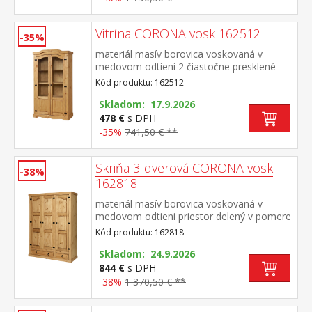
16953 súčasť zostavy Corona
Vitrína CORONA vosk 162512
-35%
materiál masív borovica voskovaná v
medovom odtieni 2 čiastočne presklené
dvierka, kovové ozdobné úchytky súčasť
Kód produktu: 162512
zostavy Corona
Skladom: 17.9.2026
478 €
s DPH
-35%
741,50 € **
Skriňa 3-dverová CORONA vosk
-38%
162818
materiál masív borovica voskovaná v
medovom odtieni priestor delený v pomere
2:1 širšia časť šatníková tyč a polica, užšia
Kód produktu: 162818
časť 3 police v spodnej časti 1 veľká a 1
malá zásuvka, kovové ozdobné
Skladom: 24.9.2026
úchytky odporúčaný nadstavec CORONA
844 €
s DPH
16952 súčasť zostavy Corona
-38%
1 370,50 € **