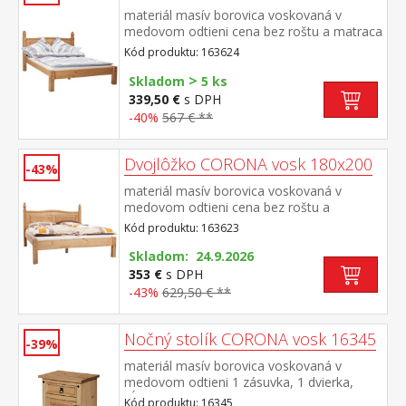
materiál masív borovica voskovaná v
medovom odtieni cena bez roštu a matraca
odporúčaný rozmer matraca 140 × 200 cm
Kód produktu: 163624
a rošt R4 súčasť zostavy Corona
>
Skladom
5 ks
339,50 €
s DPH
-40%
567 € **
Dvojlôžko CORONA vosk 180x200
-43%
materiál masív borovica voskovaná v
medovom odtieni cena bez roštu a
matraca odporúčaný rozmer matraca 180 ×
Kód produktu: 163623
200 cm alebo 2 kusy 90 × 200 cm a rošt R4
alebo 2 kusy R1 súčasť zostavy Corona
Skladom: 24.9.2026
353 €
s DPH
-43%
629,50 € **
Nočný stolík CORONA vosk 16345
-39%
materiál masív borovica voskovaná v
medovom odtieni 1 zásuvka, 1 dvierka,
hĺbka zásuvky 30 cm, kovové ozdobné
Kód produktu: 16345