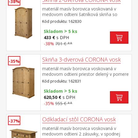
-38%
materiál masív borovica voskovaná v
medovom odtieni šatníková skriňa so
šatníkovou tyčou a policou na klobúky
Kód produktu: 162830
kovové ozdobné úchytky súčasť zostavy
>
Corona
Skladom
5 ks
433 €
s DPH
-38%
701 € **
Skriňa 3-dverová CORONA vosk
-35%
materiál masív borovica voskovaná v
medovom odtieni priestor delený v pomere
2:1 širšia časť šatníková tyč a polica na
Kód produktu: 162831
klobúky, užšia časť 3 police z toho 2
>
variabilné kovové ozdobné úchytky súčasť
Skladom
5 ks
zostavy Corona
620,50 €
s DPH
-35%
955 € **
Odkladací stôl CORONA vosk
-37%
materiál masív borovica voskovaná v
medovom odtieni 2 zásuvky, v spodnej