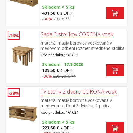
zostavy Corona
>
Skladom
5 ks
491,50 €
s DPH
-38%
799 € **
Sada 3 stolíkov CORONA vosk
-36%
materiál masív borovica voskovaná v
medovom odtieni rozmer stredného stolíka
(š/h/v) 52 × 37 × 47 cm rozmer
Kód produktu: 161612
najmenšieho stolíka (š/h/v) 38 × 32 × 40 cm
súčasť zostavy Corona
Skladom: 17.9.2026
129,50 €
s DPH
-36%
205,50 € **
TV stolík 2 dvere CORONA vosk
-38%
materiál masív borovica voskovaná v
medovom odtieni 2 dvierka, 1 polica,
kovové ozdobné úchytky súčasť zostavy
Kód produktu: 161024
Corona
>
Skladom
5 ks
223,50 €
s DPH