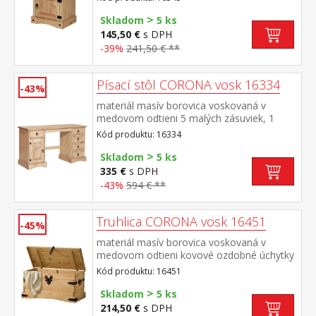
úchytky možnosť montáže pántov na ľavú
>
aj pravú stranu súčasť zostavy Corona
Skladom
5 ks
145,50 €
s DPH
-39%
241,50 € **
Písací stôl CORONA vosk 16334
-43%
materiál masív borovica voskovaná v
medovom odtieni 5 malých zásuviek, 1
dvierka, kovové ozdobné úchytky súčasť
Kód produktu: 16334
zostavy Corona
>
Skladom
5 ks
335 €
s DPH
-43%
594 € **
Truhlica CORONA vosk 16451
-45%
materiál masív borovica voskovaná v
medovom odtieni kovové ozdobné úchytky
a petlica súčasť zostavy Corona
Kód produktu: 16451
>
Skladom
5 ks
214,50 €
s DPH