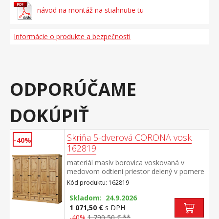
návod na montáž na stiahnutie tu
Informácie o produkte a bezpečnosti
ODPORÚČAME
DOKÚPIŤ
Skriňa 5-dverová CORONA vosk
-40%
162819
materiál masív borovica voskovaná v
medovom odtieni priestor delený v pomere
2:1:2 v oboch širších častiach šatníková tyč
Kód produktu: 162819
a polica na klobúky, stredná užšia časť 3
variabilné police v spodnej časti 2 veľké a 1
Skladom: 24.9.2026
malá zásuvka, kovové ozdobné
1 071,50 €
s DPH
úchytky odporúčaný nadstavec CORONA
-40%
1 790,50 € **