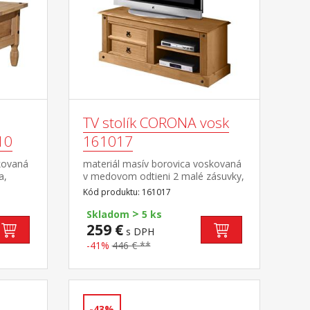
TV stolík CORONA vosk
10
161017
kovaná
materiál masív borovica voskovaná
a,
v medovom odtieni 2 malé zásuvky,
asť
1 polica, kovové ozdobné úchytky
Kód produktu: 161017
súčasť zostavy Corona
>
Skladom
5 ks
259 €
s DPH
-41%
446 € **
-43%