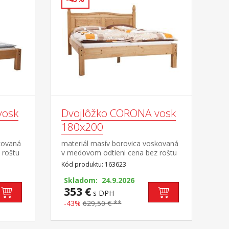
vosk
Dvojlôžko CORONA vosk
180x200
kovaná
materiál masív borovica voskovaná
 roštu
v medovom odtieni cena bez roštu
a matraca odporúčaný rozmer
Kód produktu: 163623
m a
matraca 180 × 200 cm alebo 2 kusy
na
90 × 200 cm a rošt R4 alebo 2 kusy
Skladom: 24.9.2026
R1 súčasť zostavy Corona
353 €
s DPH
-43%
629,50 € **