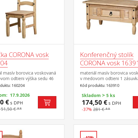
ička CORONA vosk
Konferenčný stolík
204
CORONA vosk 1639
ál masív borovica voskovaná
materiál masív borovica vos
vom odtieni výška sedu 46
v medovom odtieni 1 zásuvk
asť zostavy Corona
kovové ozdobné úchytky súč
duktu: 160204
Kód produktu: 163910
zostavy Corona
>
om: 17.9.2026
Skladom
5 ks
0 €
174,50 €
s DPH
s DPH
151,50 € **
-37%
281 € **
-40%