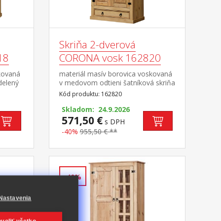
Skriňa 2-dverová
18
CORONA vosk 162820
kovaná
materiál masív borovica voskovaná
delený
v medovom odtieni šatníková skriňa
íková
s šatníkovou tyčou a policou na
Kód produktu: 162820
ce v
klobúky v spodnej časti veľká
lá
zásuvka, kovové ozdobné
Skladom: 24.9.2026
úchytky odporúčaný nadstavec
571,50 €
s DPH
ec
CORONA 16951 súčasť zostavy
-40%
955,50 € **
avy
Corona
-40%
Nastavenia