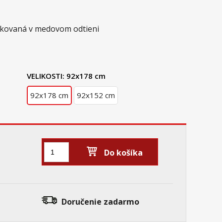
skovaná v medovom odtieni
VELIKOSTI:
92x178 cm
92x178 cm
92x152 cm
Do košíka
Doručenie
zadarmo