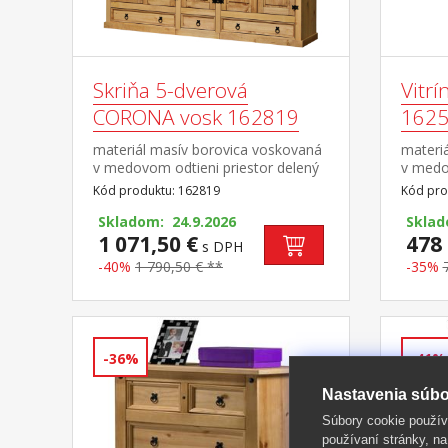
Skriňa 5-dverová
Vitr
CORONA vosk 162819
162
materiál masív borovica voskovaná
materi
v medovom odtieni priestor delený
v medo
v pomere 2:1:2 v oboch širších
preskl
Kód produktu: 162819
Kód pro
častiach šatníková tyč a polica na
úchytk
klobúky, stredná užšia časť 3
Skladom: 24.9.2026
Sklad
variabilné police v spodnej časti 2
1 071,50 €
478 
s DPH
veľké a 1 malá zásuvka, kovové
-40%
1 790,50 € **
-35%
ozdobné úchytky odporúčaný
nadstavec CORONA 16953 súčasť
zostavy Corona
-36%
-41%
Nastavenia súbo
Súbory cookie použív
používaní stránky, na