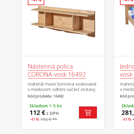
Nástenná polica
Jedn
CORONA vosk 16492
vosk
materiál masív borovica voskovaná
materi
v medovom odtieni súčasť zostavy
v medo
Corona
a matr
Kód produktu: 16492
Kód pro
matrac
>
R1 to
Skladom
5 ks
Skla
kombin
112 €
281,
s DPH
7154 a
-41%
192 € **
-41%
Coron