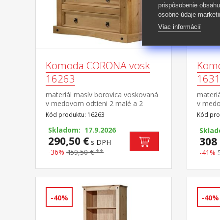
prispôsobenie obsahu
osobné údaje marketi
Viac informácií
Komoda CORONA vosk
Komo
16263
163
materiál masív borovica voskovaná
materi
v medovom odtieni 2 malé a 2
v medo
veľké zásuvky, kovové ozdobné
1 dvie
Kód produktu: 16263
Kód pro
úchytky vhodný doplnok je
úchytk
nadstavec CORONA 16463 súčasť
Skladom: 17.9.2026
Corona
Skla
zostavy Corona
290,50 €
Coron
308 
s DPH
-36%
459,50 € **
-41%
-40%
-40%