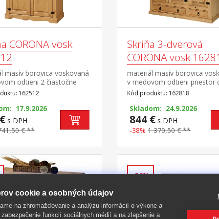
ína CORONA vosk
Skriňa 3-dverová
512
CORONA vosk 1628
ál masív borovica voskovaná
materiál masív borovica vos
vom odtieni 2 čiastočne
v medovom odtieni priestor 
ené dvierka, kovové ozdobné
v pomere 2:1 širšia časť šatn
duktu: 162512
Kód produktu: 162818
y súčasť zostavy Corona
tyč a polica, užšia časť 3 poli
om: 17.9.2026
spodnej časti 1 veľká a 1 ma
Skladom: 24.9.2026
€
zásuvka, kovové ozdobné
844 €
s DPH
s DPH
úchytky odporúčaný nadstav
741,50 € **
-38%
1 370,50 € **
CORONA 16952 súčasť zost
Corona
-36%
rov cookie a osobných údajov
ame na zhromažďovanie a analýzu informácií o výkone a
 zabezpečenie funkcií sociálnych médií a na zlepšenie a