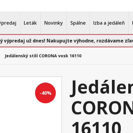
ýpredaj
Leták
Novinky
Spálne
Izba a jedáleň
ý výpredaj už dnes! Nakupujte výhodne, rozdávame zľav
Jedálenský stôl CORONA vosk 16110
Jedále
-40%
CORON
16110