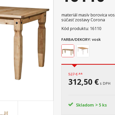
materiál masív borovica vo
súčasť zostavy Corona
Kód produktu: 16110
FARBA/DEKORY:
vosk
527 € **
312,50 €
s DPH
>
Skladom
5 ks