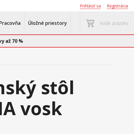
Prihlásiť sa
Registrácia
Pracovňa
Úložné priestory
Košík: prázdny
y až 70 %
nský stôl
A vosk