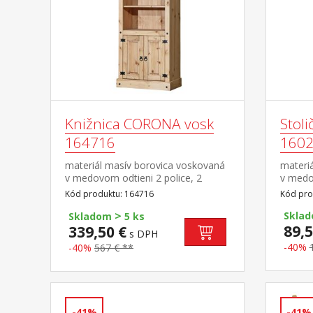
Knižnica CORONA vosk
Stol
164716
160
materiál masív borovica voskovaná
materi
v medovom odtieni 2 police, 2
v medo
dvierka, kovové ozdobné úchytky
cm súč
Kód produktu: 164716
Kód pro
súčasť zostavy Corona
>
Sklad
Skladom
5 ks
89,5
339,50 €
s DPH
-40%
-40%
567 € **
-41%
-41%