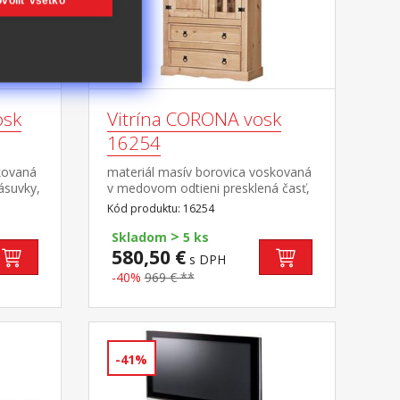
voliť všetko
osk
Vitrína CORONA vosk
16254
kovaná
materiál masív borovica voskovaná
ásuvky,
v medovom odtieni presklená časť,
ozdobné
3 police, 1 plná dvierka, 2 veľké
Kód produktu: 16254
stavec
zásuvky hĺbka zásuvky 32 cm,
>
avy
kovové ozdobné úchytky súčasť
Skladom
5 ks
zostavy Corona
580,50 €
s DPH
-40%
969 € **
-41%