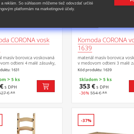
Po
 a reklám. So súhlasom môžeme tiež odovzdať určité
ngovým platformám na marketingové účely.
da CORONA vosk
Komoda CORONA v
1
1639
ál masív borovica voskovaná
materiál masív borovica vos
vom odtieni 4 malé zásuvky,
v medovom odtieni 3 malé z
rka, kovové ozdobné
3 dvierka, 1 polica, kovové 
duktu: 1631
Kód produktu: 1639
y možné doplniť nadstavcom
úchytky vhodný doplnok nad
>
>
 16463 súčasť zostavy
CORONA 16465 súčasť zost
dom
5 ks
Skladom
5 ks
a
Corona
€
353 €
s DPH
s DPH
527 € **
-36%
554 € **
-37%