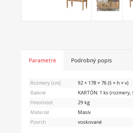
Parametre
Podrobný popis
Rozmery [cm]
92 × 178 × 76 (š × h × v)
Balené
KARTÓN: 1 ks (rozmery, š
Hmotnost
29
kg
Materiál
Masív
Povrch
voskované