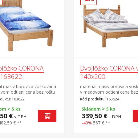
olôžko CORONA
Dvojlôžko CORONA 
 163622
140x200
ál masív borovica voskovaná
materiál masív borovica vos
vom odtieni cena bez roštu
v medovom odtieni cena bez
aca odporúčaný rozmer
a matraca odporúčaný
duktu: 163622
Kód produktu: 163624
a 90 × 200 cm a rošt
rozmer matraca 140 × 200 c
>
>
to lôžko NEMOŽNO
rošt R4 súčasť zostavy Coro
dom
5 ks
Skladom
5 ks
ovať s lamelovým roštom
50 €
339,50 €
s DPH
s DPH
lebo 7861súčasť zostavy
482,50 € **
-40%
567 € **
a