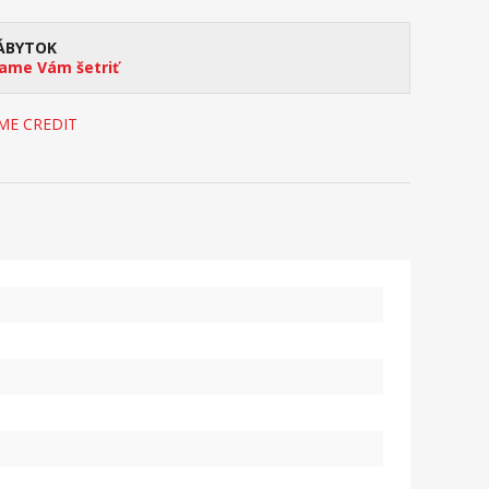
ÁBYTOK
me Vám šetriť
OME CREDIT