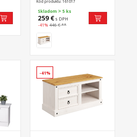
Kód produktu: 161017
súčasť zostavy Corona
>
Skladom
5 ks
259 €
s DPH
-41%
446 € **
-41%