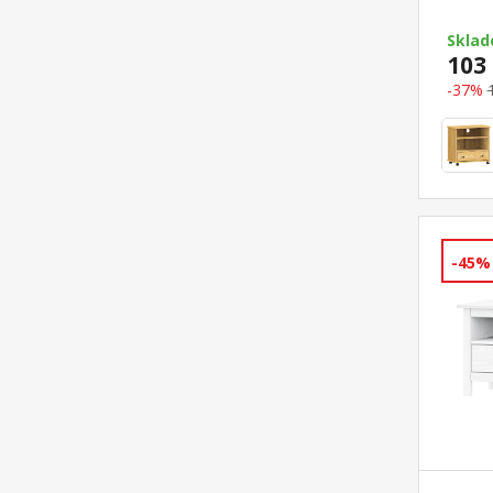
Skla
103 
-37%
-45%