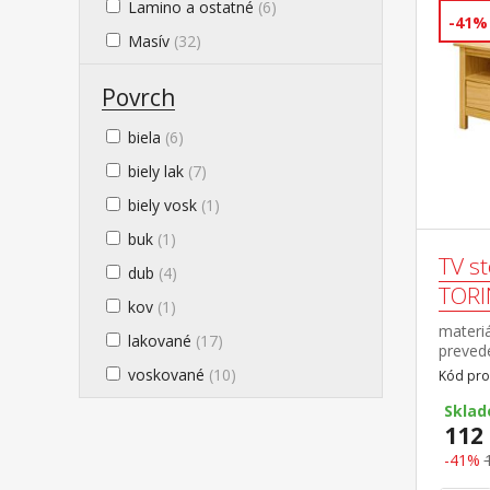
Lamino a ostatné
(6)
-41%
Masív
(32)
Povrch
biela
(6)
biely lak
(7)
biely vosk
(1)
buk
(1)
TV st
dub
(4)
TOR
kov
(1)
materiá
lakované
(17)
preved
pojazdm
voskované
(10)
Kód pro
Skla
112 
-41%