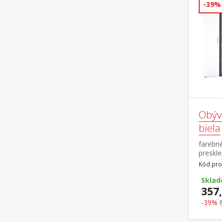
-39%
Obýv
biela
farebné
preskle
LED po
Kód pro
59 × 40
34 × 18
Skla
40 × 31
357,
23 cm
-39%