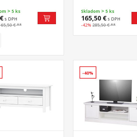
>
>
dom
5 ks
Skladom
5 ks
€
165,50 €
s DPH
s DPH
165,50 € **
-42%
285,50 € **
-40%