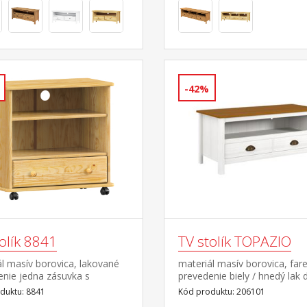
-42%
olík 8841
TV stolík TOPAZIO
l masív borovica, lakované
materiál masív borovica, far
enie jedna zásuvka s
prevedenie biely / hnedý lak 
mi pojazdmi pojazdný na
zásuvky s kovovými úchytka
duktu: 8841
Kód produktu: 206101
ach
pojazdmi, jedna polica