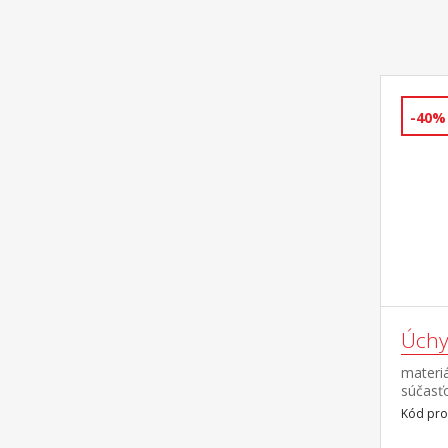
-40%
Úchy
materi
súčasť
17 mm
Kód pro