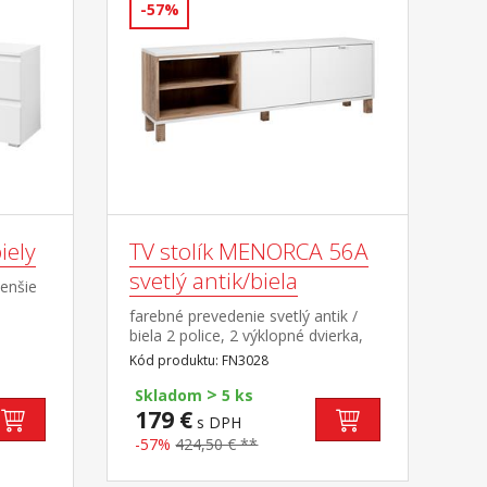
-57%
iely
TV stolík MENORCA 56A
svetlý antik/biela
menšie
s
farebné prevedenie svetlý antik /
biela 2 police, 2 výklopné dvierka,
kovové úchytky
Kód produktu: FN3028
>
Skladom
5 ks
179 €
s DPH
-57%
424,50 € **