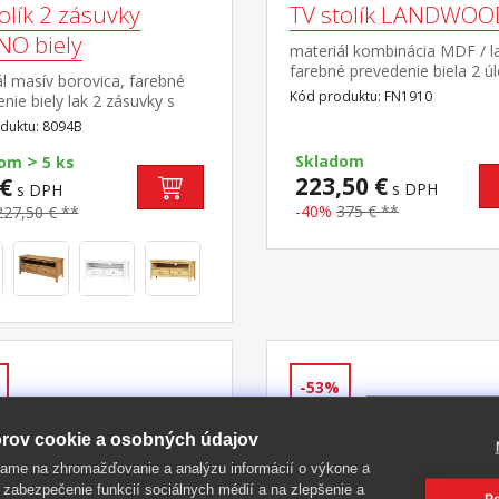
olík 2 zásuvky
TV stolík LANDWOO
NO biely
materiál kombinácia MDF / l
farebné prevedenie biela 2 ú
l masív borovica, farebné
priestory, 2 police súčasť zo
Kód produktu: FN1910
nie biely lak 2 zásuvky s
Landwood
mi pojazdmi, 1 polica
duktu: 8094B
>
Skladom
dom
5 ks
223,50 €
€
s DPH
s DPH
-40%
375 € **
227,50 € **
-53%
rov cookie a osobných údajov
ame na zhromažďovanie a analýzu informácií o výkone a
 zabezpečenie funkcií sociálnych médií a na zlepšenie a