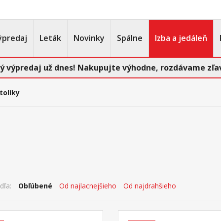
ýpredaj
Leták
Novinky
Spálne
Izba a jedáleň
ý výpredaj už dnes! Nakupujte výhodne, rozdávame zľav
tolíky
dľa:
Obľúbené
Od najlacnejšieho
Od najdrahšieho