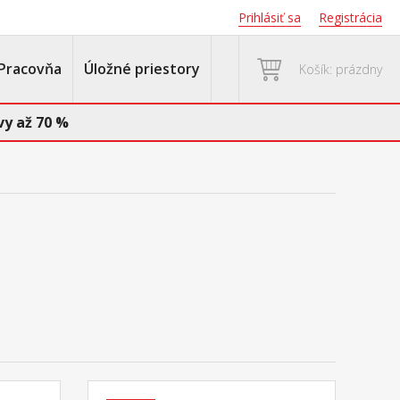
Prihlásiť sa
Registrácia
Pracovňa
Úložné priestory
Košík: prázdny
y až 70 %