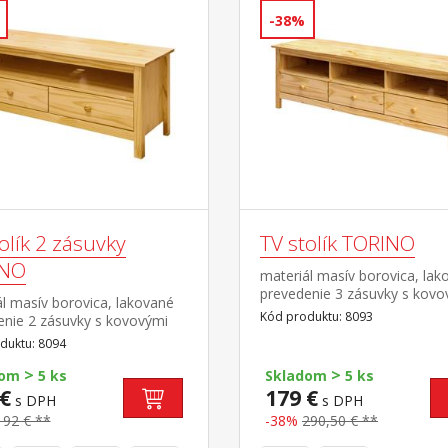
-38%
olík 2 zásuvky
TV stolík TORINO
INO
materiál masív borovica, lak
prevedenie 3 zásuvky s kovo
l masív borovica, lakované
pojazdmi
Kód produktu: 8093
enie 2 zásuvky s kovovými
i, 1 polica
duktu: 8094
>
>
dom
5 ks
Skladom
5 ks
€
179 €
s DPH
s DPH
192 € **
-38%
290,50 € **