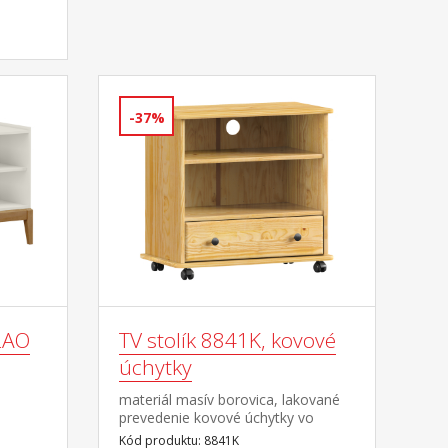
-37%
ILAO
TV stolík 8841K, kovové
úchytky
materiál masív borovica, lakované
prevedenie kovové úchytky vo
farebnom prevedení černená
Kód produktu: 8841K