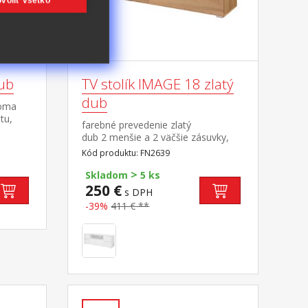
voliť všetko
dub
TV stolík IMAGE 18 zlatý
dub
noma
tu,
farebné prevedenie zlatý
dvierka,
dub 2 menšie a 2 väčšie zásuvky,
g
pojazdy s guličkovými ložiskami
Kód produktu: FN2639
>
Skladom
5 ks
250 €
s DPH
-39%
411 € **