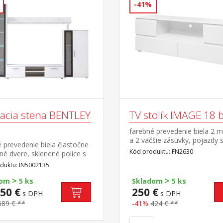
-41%
acia stena BENTLEY
TV stolík IMAGE 18 b
farebné prevedenie biela 2 
a 2 väčšie zásuvky, pojazdy 
 prevedenie biela čiastočne
guličkovými ložiskami
Kód produktu: FN2630
né dvere, sklenené police s
dsvietením komoda (š/h/v)
duktu: IN5002135
 × 118 cm vitrína (š/h/v) 59 ×
>
>
3 cm TV stolík (š/h/v) 139 ×
dom
5 ks
Skladom
5 ks
 cm police (š/h/v) 160 × 34 ×
50 €
250 €
s DPH
s DPH
589 € **
-41%
424 € **