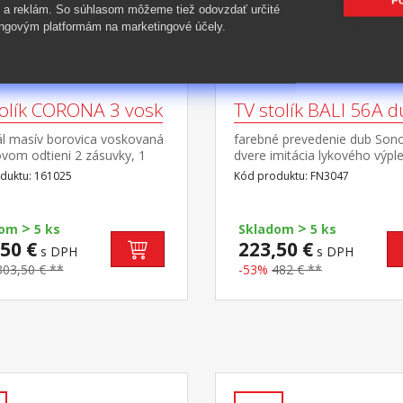
Po
 a reklám. So súhlasom môžeme tiež odovzdať určité
ngovým platformám na marketingové účely.
tolík CORONA 3 vosk
TV stolík BALI 56A 
ál masív borovica voskovaná
farebné prevedenie dub So
vom odtieni 2 zásuvky, 1
dvere imitácia lykového výple
ná polica, kovové ozdobné
nohy masív 2 police, 2 malé 
duktu: 161025
Kód produktu: FN3047
y súčasť zostavy Corona 3
odporúčaná nosnosť do 35 k
>
>
dom
5 ks
Skladom
5 ks
50 €
223,50 €
s DPH
s DPH
303,50 € **
-53%
482 € **