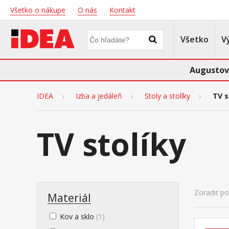
Všetko o nákupe
O nás
Kontakt
Všetko
V
Augustov
IDEA
Izba a jedáleň
Stoly a stolíky
TV s
TV stolíky
Zoradiť po
Materiál
Kov a sklo
(1)