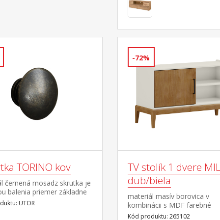
-72%
tka TORINO kov
TV stolík 1 dvere M
dub/biela
ál černená mosadz skrutka je
ou balenia priemer základne
materiál masív borovica v
duktu: UTOR
kombinácii s MDF farebné
prevedenie dub / biela čierne
Kód produktu: 265102