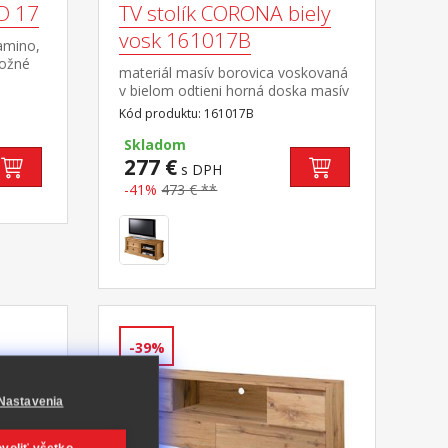
D 17
TV stolík CORONA biely
vosk 161017B
amino,
ložné
materiál masív borovica voskovaná
stavy
v bielom odtieni horná doska masív
borovica voskovaná v medovom
Kód produktu: 161017B
odtieni 2 malé zásuvky, 1 polica,
kovové ozdobné úchytky súčasť
Skladom
zostavy Corona biela
277 €
s DPH
-41%
473 € **
-39%
Nastavenia