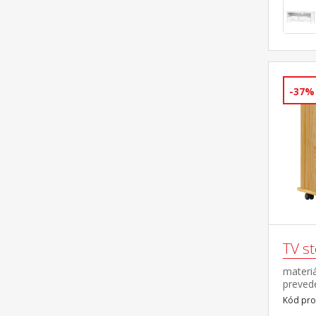
-37%
TV st
materiá
preved
kovový
Kód pro
koliesk