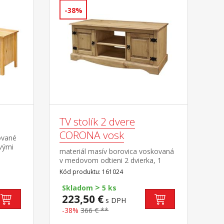
-38%
TV stolík 2 dvere
CORONA vosk
ované
vými
materiál masív borovica voskovaná
v medovom odtieni 2 dvierka, 1
polica, kovové ozdobné úchytky
Kód produktu: 161024
súčasť zostavy Corona
>
Skladom
5 ks
223,50 €
s DPH
-38%
366 € **