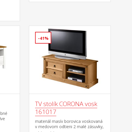
-41%
TV stolík CORONA vosk
161017
ebné
dve
materiál masív borovica voskovaná
mi a
v medovom odtieni 2 malé zásuvky,
1 polica, kovové ozdobné úchytky