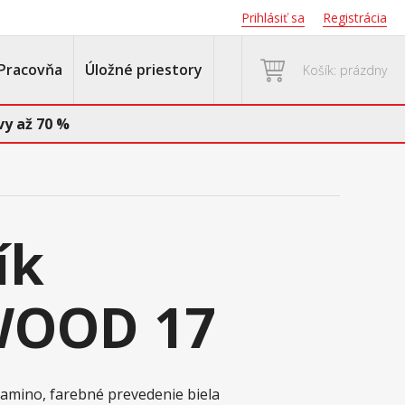
Prihlásiť sa
Registrácia
Pracovňa
Úložné priestory
Košík: prázdny
y až 70 %
ík
OOD 17
lamino, farebné prevedenie biela