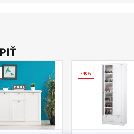
PIŤ
-40%