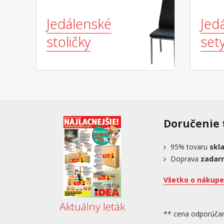
Jedálenské
Jed
stoličky
set
Doručenie 
95%
tovaru
skl
Doprava
zadar
Všetko o nákupe
Aktuálny leták
** cena odporúča