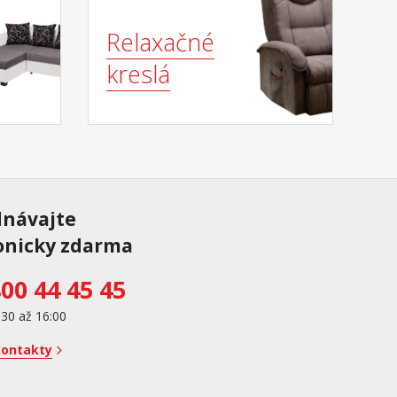
Relaxačné
kreslá
dnávajte
onicky zdarma
00 44 45 45
:30 až 16:00
kontakty