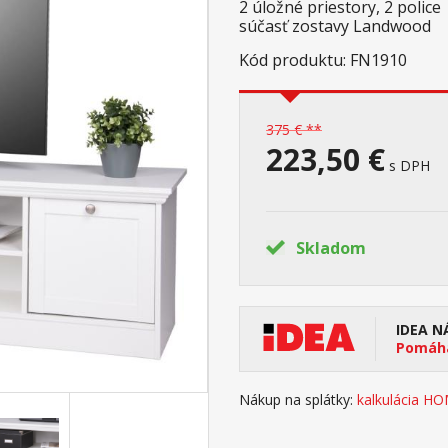
2 úložné priestory, 2 police
súčasť zostavy Landwood
Kód produktu: FN1910
375 € **
223,50 €
s DPH
Skladom
IDEA N
Pomáha
Nákup na splátky:
kalkulácia H