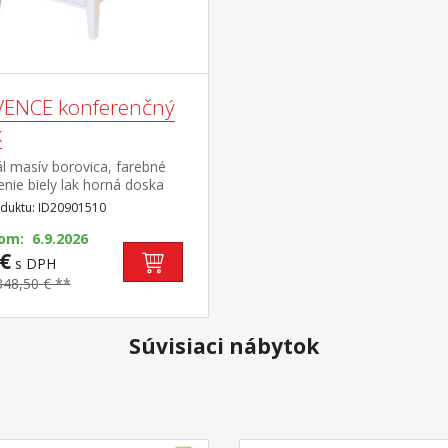
ENCE konferenčný
k
l masív borovica, farebné
nie biely lak horná doska
 sklo, 1 zásuvka, kovové
duktu: ID20901510
y súčasť zostavy Provence
om: 6.9.2026
€
s DPH
348,50 € **
Súvisiaci nábytok