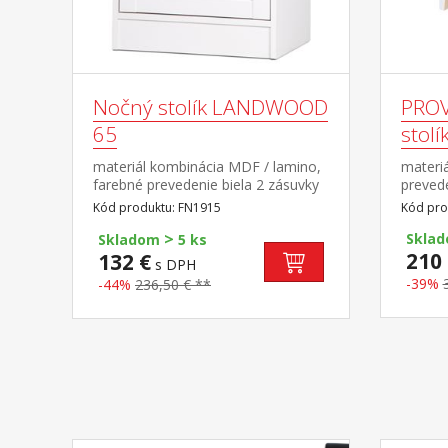
Nočný stolík LANDWOOD
PROV
65
stolí
materiál kombinácia MDF / lamino,
materiá
farebné prevedenie biela 2 zásuvky
prevede
s kovovými pojazdmi, úchytky
tvrdené
Kód produktu: FN1915
Kód pro
starožitného vzhľadu súčasť
úchytk
>
zostavy Landwood
Sklad
Skladom
5 ks
210 
132 €
s DPH
-39%
-44%
236,50 € **