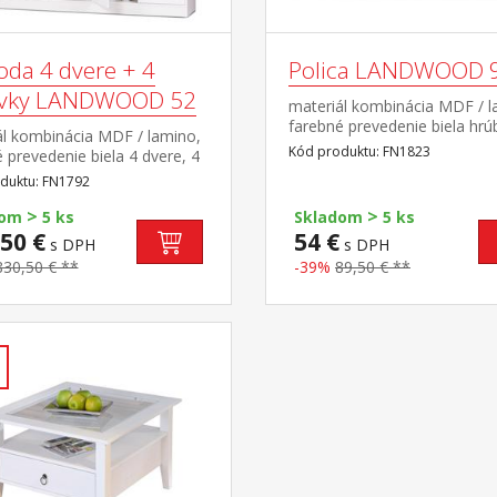
da 4 dvere + 4
Polica LANDWOOD 
vky LANDWOOD 52
materiál kombinácia MDF / l
farebné prevedenie biela hrú
ál kombinácia MDF / lamino,
dosky 38 mm, odporúčaná n
Kód produktu: FN1823
 prevedenie biela 4 dvere, 4
do 12 kg súčasť zostavy La
police, 4 zásuvky s kovovými
duktu: FN1792
i, úchytky starožitného
>
>
u súčasť zostavy Landwood
dom
5 ks
Skladom
5 ks
50 €
54 €
s DPH
s DPH
830,50 € **
-39%
89,50 € **