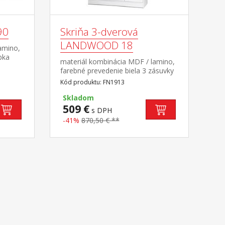
90
Skriňa 3-dverová
LANDWOOD 18
amino,
bka
materiál kombinácia MDF / lamino,
osnosť
farebné prevedenie biela 3 zásuvky
ndwood
s kovovými pojazdmi, 4 úzke a 1
Kód produktu: FN1913
široká polica 1 šatníková tyč,
úchytky starožitného vzhľadu súčasť
Skladom
zostavy Landwood
509 €
s DPH
-41%
870,50 € **