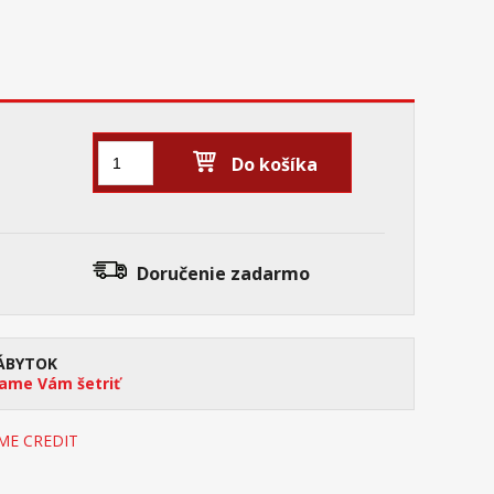
Do košíka
Doručenie
zadarmo
ÁBYTOK
me Vám šetriť
OME CREDIT