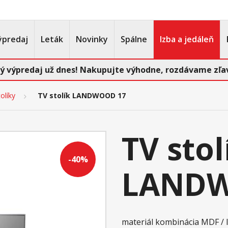
ýpredaj
Leták
Novinky
Spálne
Izba a jedáleň
ý výpredaj už dnes! Nakupujte výhodne, rozdávame zľav
olíky
TV stolík LANDWOOD 17
TV stol
-40%
LANDW
materiál kombinácia MDF / 