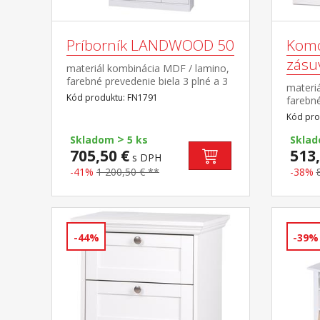
Príborník LANDWOOD 50
Komo
zásu
materiál kombinácia MDF / lamino,
farebné prevedenie biela 3 plné a 3
materi
presklené dvierka, 3 zásuvky, 3 niky
Kód produktu: FN1791
farebné
súčasť zostavy Landwood
široké 
Kód pro
pojazdm
>
vzhľad
Skladom
5 ks
Skla
705,50 €
513,
s DPH
-41%
1 200,50 € **
-38%
-44%
-39%