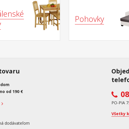
álenské
Pohovky
y
tovaru
Obje
telef
adom
mo od 190 €
08
PO-PIA 7
Všetky 
ná dodávateľom