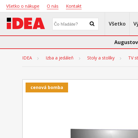
Všetko o nákupe
O nás
Kontakt
Všetko
V
Augustov
IDEA
Izba a jedáleň
Stoly a stolíky
TV st
cenová bomba