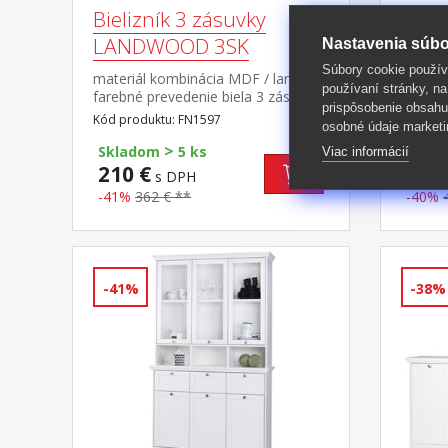
Bielizník 3 zásuvky
Bieli
LANDWOOD 3SK
zásu
Nastavenia súbo
Súbory cookie použív
materiál kombinácia MDF / lamino,
materi
používaní stránky, na
farebné prevedenie biela 3 zásuvky
farebné
prispôsobenie obsahu
s kovovými úchytkami starožitného
malá dv
Kód produktu: FN1597
Kód pro
osobné údaje marketi
vzhľadu súčasť zostavy Landwood
úchytky
>
zostav
Skladom
5 ks
Skla
Viac informácií
210 €
268 
s DPH
-41%
362 € **
-40%
-41%
-38%