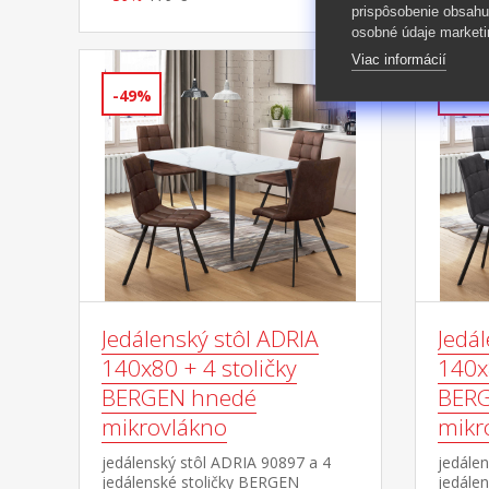
prispôsobenie obsahu
osobné údaje marketi
Viac informácií
-49%
-49%
Jedálenský stôl ADRIA
Jedál
140x80 + 4 stoličky
140x8
BERGEN hnedé
BERG
mikrovlákno
mikr
jedálenský stôl ADRIA 90897 a 4
jedálen
jedálenské stoličky BERGEN
jedále