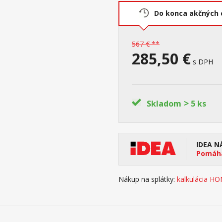
Do konca akčných 
567 € **
285,50 €
s DPH
>
Skladom
5 ks
IDEA N
Pomáha
Nákup na splátky:
kalkulácia H