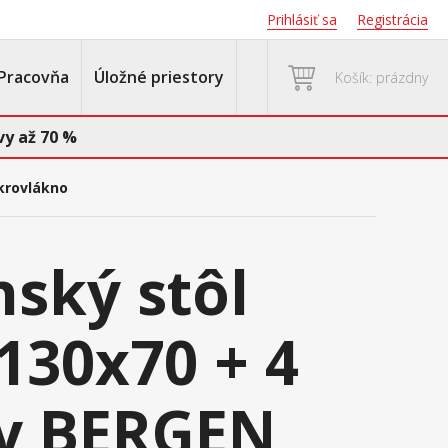
Prihlásiť sa
Registrácia
Pracovňa
Úložné priestory
Košík: prázdny
y až 70 %
ikrovlákno
nský stôl
130x70 + 4
ky BERGEN