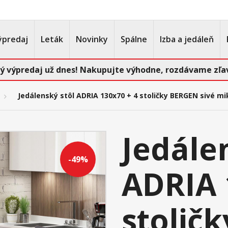
ýpredaj
Leták
Novinky
Spálne
Izba a jedáleň
ý výpredaj už dnes! Nakupujte výhodne, rozdávame zľav
Jedálenský stôl ADRIA 130x70 + 4 stoličky BERGEN sivé m
Jedále
-49%
ADRIA 
stolič