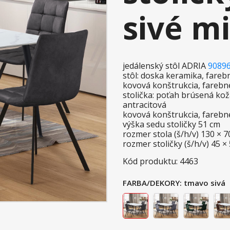
sivé m
jedálenský stôl ADRIA
9089
stôl: doska keramika, fare
kovová konštrukcia, farebn
stolička: poťah brúsená kož
antracitová
kovová konštrukcia, farebn
výška sedu stoličky 51 cm
rozmer stola (š/h/v) 130 × 
rozmer stoličky (š/h/v) 45 ×
Kód produktu: 4463
FARBA/DEKORY:
tmavo sivá