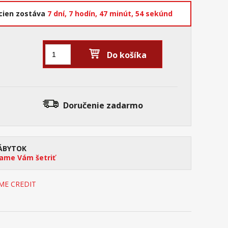
cien zostáva
7 dní,
7 hodín,
47 minút,
53 sekúnd
Do košíka
Doručenie
zadarmo
ÁBYTOK
me Vám šetriť
OME CREDIT