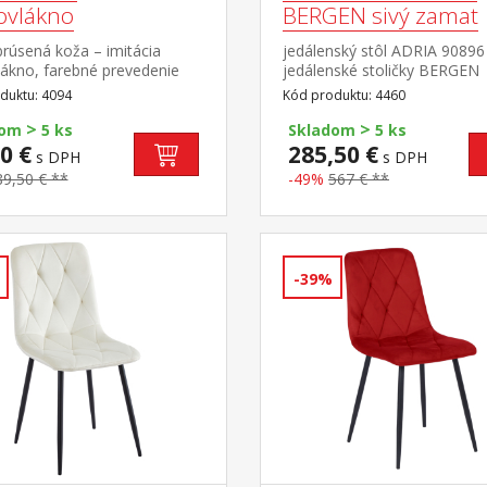
ovlákno
BERGEN sivý zamat
rúsená koža – imitácia
jedálenský stôl ADRIA 90896
lákno, farebné prevedenie
jedálenské stoličky BERGEN
tová kovová konštrukcia,
4091 stôl: doska keramika, f
duktu: 4094
Kód produktu: 4460
 prevedenie čierna výška
prevedenie imitácia
>
>
1 cm
mramoru kovová konštrukcia
dom
5 ks
Skladom
5 ks
farebné prevedenie čierna sto
0 €
285,50 €
s DPH
s DPH
zamatový poťah, farebné
89,50 € **
-49%
567 € **
prevedenie sivá kovová konšt
farebné prevedenie čierna vý
sedu stoličky 49 cm rozmer s
(š/h/v) 130 × 70 × 75 cm roz
stoličky (š/h/v) 45 × 53 × 88
-39%