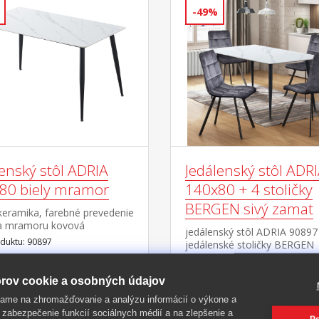
-49%
enský stôl ADRIA
Jedálenský stôl ADR
80 biely mramor
140x80 + 4 stoličky
BERGEN sivý zamat
keramika, farebné prevedenie
ia mramoru kovová
jedálenský stôl ADRIA 90897
kcia, farebné prevedenie
duktu: 90897
jedálenské stoličky BERGEN
4091 stôl: doska keramika, f
Kód produktu: 4465
prevedenie imitácia
rov cookie a osobných údajov
>
>
mramoru kovová konštrukcia
dom
5 ks
Skladom
5 ks
farebné prevedenie čierna sto
50 €
294,50 €
ame na zhromažďovanie a analýzu informácií o výkone a
s DPH
s DPH
zamatový poťah, farebné
 zabezpečenie funkcií sociálnych médií a na zlepšenie a
196,50 € **
-49%
580,50 € **