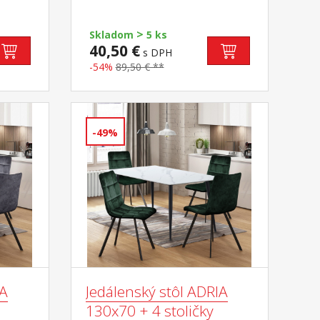
>
Skladom
5 ks
40,50 €
s DPH
-54%
89,50 € **
-49%
IA
Jedálenský stôl ADRIA
130x70 + 4 stoličky