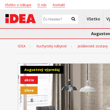
Všetko o nákupe
O nás
Kontakt
Všetko
V
Augustov
IDEA
Kuchynský nábytok
Jedálenské zostavy
Augustový výpredaj
akcia
zľava