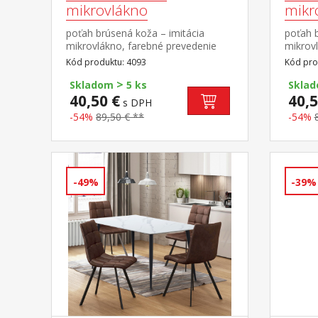
mikrovlákno
mikr
poťah brúsená koža – imitácia
poťah b
mikrovlákno, farebné prevedenie
mikrov
hnedá kovová konštrukcia, farebné
antraci
Kód produktu: 4093
Kód pro
prevedenie čierna výška sedu 51 cm
farebné
>
sedu 5
Skladom
5 ks
Skla
40,50 €
40,5
s DPH
-54%
89,50 € **
-54%
-49%
-39%