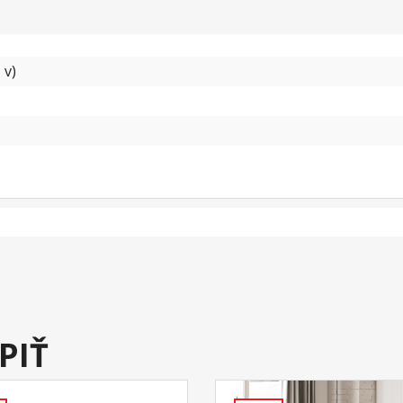
 v)
PIŤ