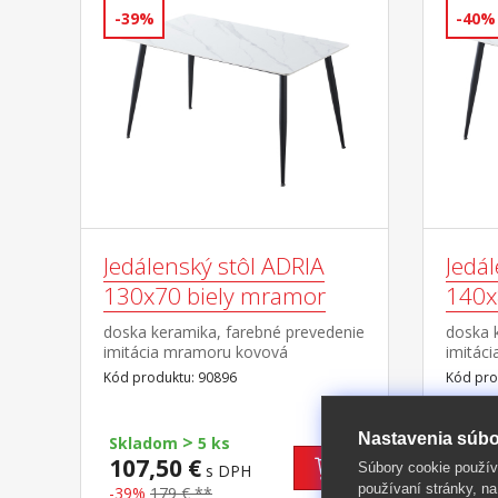
-39%
-40%
Jedálenský stôl ADRIA
Jedál
130x70 biely mramor
140x
doska keramika, farebné prevedenie
doska 
imitácia mramoru kovová
imitác
konštrukcia, farebné prevedenie
konštru
Kód produktu: 90896
Kód pro
čierna
čierna
Nastavenia súbo
>
Skladom
5 ks
Skla
107,50 €
116,
Súbory cookie použív
s DPH
používaní stránky, na
-39%
179 € **
-40%