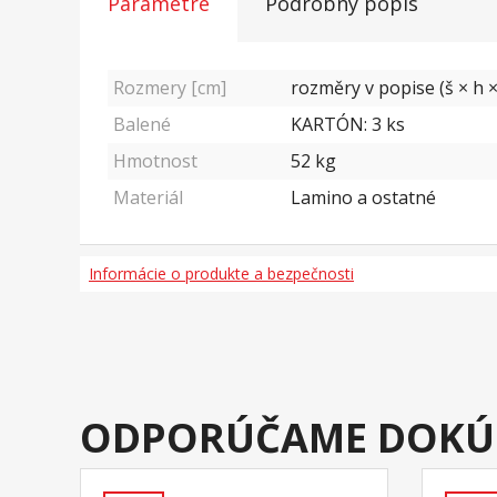
Parametre
Podrobný popis
Rozmery [cm]
rozměry v popise (š × h ×
Balené
KARTÓN: 3 ks
Hmotnost
52
kg
Materiál
Lamino a ostatné
Informácie o produkte a bezpečnosti
ODPORÚČAME DOKÚ