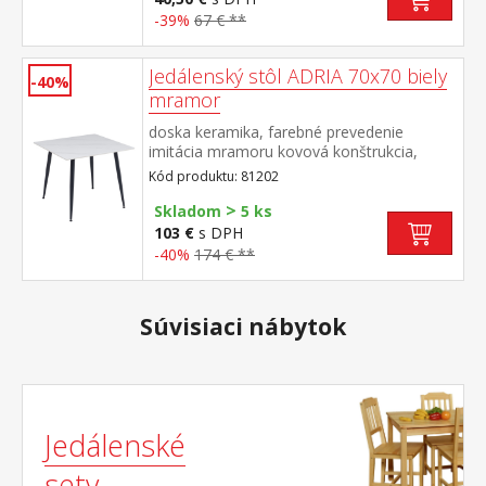
-39%
67 € **
Jedálenský stôl ADRIA 70x70 biely
-40%
mramor
doska keramika, farebné prevedenie
imitácia mramoru kovová konštrukcia,
farebné prevedenie čierna
Kód produktu: 81202
>
Skladom
5 ks
103 €
s DPH
-40%
174 € **
Súvisiaci nábytok
Jedálenské
sety