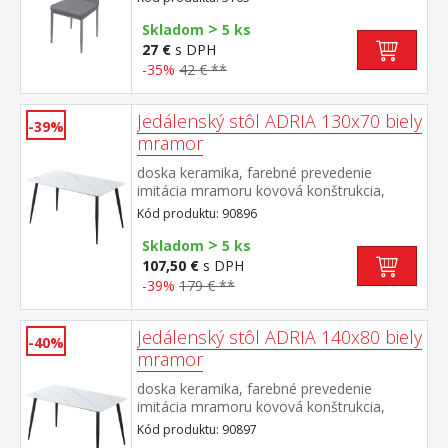
>
Skladom
5 ks
27 €
s DPH
-35%
42 € **
Jedálenský stôl ADRIA 130x70 biely
-39%
mramor
doska keramika, farebné prevedenie
imitácia mramoru kovová konštrukcia,
farebné prevedenie čierna
Kód produktu: 90896
>
Skladom
5 ks
107,50 €
s DPH
-39%
179 € **
Jedálenský stôl ADRIA 140x80 biely
-40%
mramor
doska keramika, farebné prevedenie
imitácia mramoru kovová konštrukcia,
farebné prevedenie čierna
Kód produktu: 90897