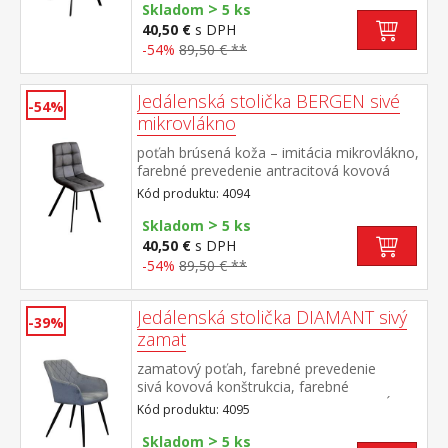
>
Skladom
5 ks
40,50 €
s DPH
-54%
89,50 € **
Jedálenská stolička BERGEN sivé
-54%
mikrovlákno
poťah brúsená koža – imitácia mikrovlákno,
farebné prevedenie antracitová kovová
konštrukcia, farebné prevedenie čierna
Kód produktu: 4094
výška sedu 51 cm
>
Skladom
5 ks
40,50 €
s DPH
-54%
89,50 € **
Jedálenská stolička DIAMANT sivý
-39%
zamat
zamatový poťah, farebné prevedenie
sivá kovová konštrukcia, farebné
prevedenie čierna výška sedu 51 cm, hĺbka
Kód produktu: 4095
sedu 45,5 cm šírka sedu v zadnej najužšej
>
časti 36 cm, v prednej časti 42 cm vhodná k
Skladom
5 ks