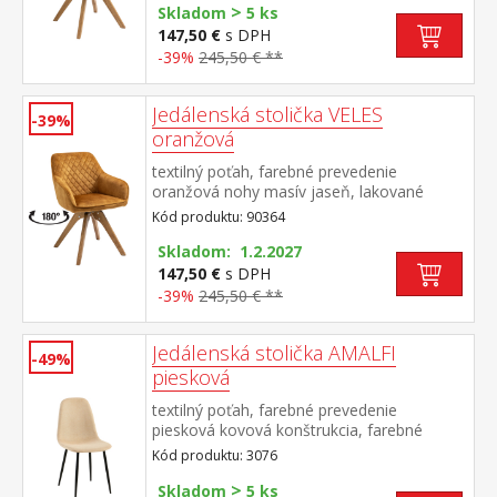
>
Skladom
5 ks
147,50 €
s DPH
-39%
245,50 € **
Jedálenská stolička VELES
-39%
oranžová
textilný poťah, farebné prevedenie
oranžová nohy masív jaseň, lakované
prevedenie otočná o 180 stupňov výška
Kód produktu: 90364
sedu 47 cm odporúčaná nosnosť do 120 kg
Skladom: 1.2.2027
147,50 €
s DPH
-39%
245,50 € **
Jedálenská stolička AMALFI
-49%
piesková
textilný poťah, farebné prevedenie
piesková kovová konštrukcia, farebné
prevedenie čierna
Kód produktu: 3076
>
Skladom
5 ks