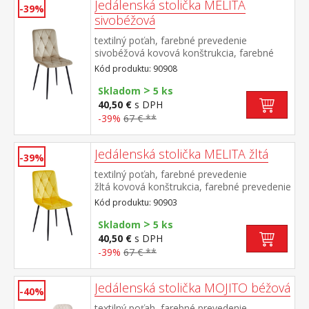
Jedálenská stolička MELITA
-39%
sivobéžová
textilný poťah, farebné prevedenie
sivobéžová kovová konštrukcia, farebné
prevedenie čierna výška sedu 50
Kód produktu: 90908
cm odporúčaná nosnosť do 120 kg
>
Skladom
5 ks
40,50 €
s DPH
-39%
67 € **
Jedálenská stolička MELITA žltá
-39%
textilný poťah, farebné prevedenie
žltá kovová konštrukcia, farebné prevedenie
čierna výška sedu 50 cm odporúčaná
Kód produktu: 90903
nosnosť do 120 kg
>
Skladom
5 ks
40,50 €
s DPH
-39%
67 € **
Jedálenská stolička MOJITO béžová
-40%
textilný poťah, farebné prevedenie