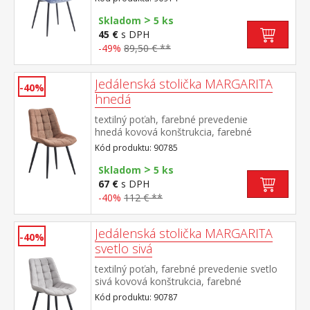
cm odporúčaná nosnosť do 120 kg
>
Skladom
5 ks
45 €
s DPH
-49%
89,50 € **
Jedálenská stolička MARGARITA
-40%
hnedá
textilný poťah, farebné prevedenie
hnedá kovová konštrukcia, farebné
prevedenie čierna výška sedu 49
Kód produktu: 90785
cm odporúčaná nosnosť do 130 kg
>
Skladom
5 ks
67 €
s DPH
-40%
112 € **
Jedálenská stolička MARGARITA
-40%
svetlo sivá
textilný poťah, farebné prevedenie svetlo
sivá kovová konštrukcia, farebné
prevedenie čierna výška sedu 49
Kód produktu: 90787
cm odporúčaná nosnosť do 130 kg