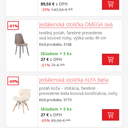
stolu BERGEN dub 4090
89,50 €
s DPH
-39%
147,50 € **
Jedálenská stolička OMEGA sivá
-61%
textilný poťah, farebné prevedenie
sivá kovové nohy, výška sedu 49 cm
Kód produktu: 3168
>
Skladom
5 ks
27 €
s DPH
-61%
71 € **
Jedálenská stolička ALFA biela
-69%
poťah koža – imitácia, farebné
prevedenie biela kovová konštrukcia, nohy
masív buk, výška sedu 46 cm
Kód produktu: 3170
>
Skladom
5 ks
27 €
s DPH
-69%
89,50 € **