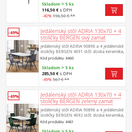
>
Skladom
5 ks
116,50 €
s DPH
-40%
196,50 € **
Jedálenský stôl ADRIA 130x70 + 4
-49%
stoličky BERGEN sivý zamat
jedálenský stôl ADRIA 90896 a 4 jedálenské
stoličky BERGEN 4091 stôl: doska keramika,
farebné prevedenie imitácia
Kód produktu: 4460
mramoru kovová konštrukcia, farebné
>
prevedenie čierna stolička: zamatový poťah,
Skladom
5 ks
farebné prevedenie sivá kovová
285,50 €
s DPH
konštrukcia, farebné prevedenie
-49%
567 € **
čierna výška sedu stoličky 49 cm rozmer
stola (š/h/v) 130 × 70 × 75 cm rozmer
stoličky (š/h/v) 45 × 53 × 88 cm
Jedálenský stôl ADRIA 130x70 + 4
-49%
stoličky BERGEN zelený zamat
jedálenský stôl ADRIA 90896 a 4 jedálenské
stoličky BERGEN 4092 stôl: doska keramika,
farebné prevedenie imitácia
Kód produktu: 4461
mramoru kovová konštrukcia, farebné
>
prevedenie čierna stolička: zamatový poťah,
Skladom
5 ks