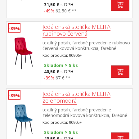
31,50 €
s DPH
-49%
62,50 € **
Jedálenská stolička MELITA
-39%
rubínovo červená
textilný poťah, farebné prevedenie rubínovo
červená kovová konštrukcia, farebné
prevedenie čierna výška sedu 50 cm
Kód produktu: 90906F
odporúčaná nosnosť do 120 kg
>
Skladom
5 ks
40,50 €
s DPH
-39%
67 € **
Jedálenská stolička MELITA
-39%
zelenomodrá
textilný poťah, farebné prevedenie
zelenomodrá kovová konštrukcia, farebné
prevedenie čierna výška sedu 50 cm
Kód produktu: 90905F
odporúčaná nosnosť do 120 kg
>
Skladom
5 ks
40,50 €
s DPH