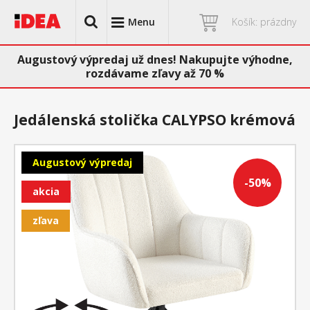
Menu
Košík: prázdny
Augustový výpredaj už dnes! Nakupujte výhodne,
rozdávame zľavy až 70 %
Jedálenská stolička CALYPSO krémová
Augustový výpredaj
-50%
akcia
zľava