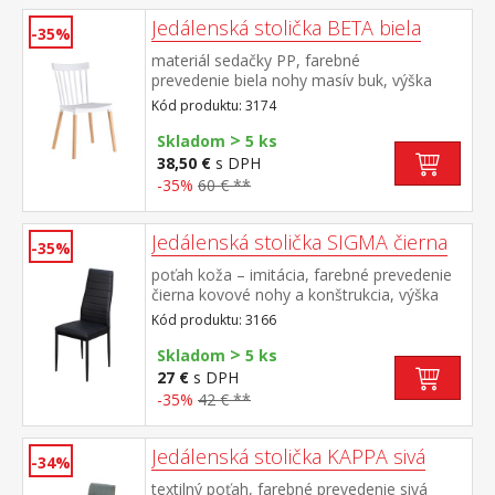
Jedálenská stolička BETA biela
-35%
materiál sedačky PP, farebné
prevedenie biela nohy masív buk, výška
sedu 44 cm
Kód produktu: 3174
>
Skladom
5 ks
38,50 €
s DPH
-35%
60 € **
Jedálenská stolička SIGMA čierna
-35%
poťah koža – imitácia, farebné prevedenie
čierna kovové nohy a konštrukcia, výška
sedu 47 cm
Kód produktu: 3166
>
Skladom
5 ks
27 €
s DPH
-35%
42 € **
Jedálenská stolička KAPPA sivá
-34%
textilný poťah, farebné prevedenie sivá