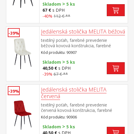
>
Skladom
5 ks
67 €
s DPH
-40%
112 € **
Jedálenská stolička MELITA béžová
-39%
textilný poťah, farebné prevedenie
béžová kovová konštrukcia, farebné
prevedenie čierna výška sedu 50
Kód produktu: 90907
cm odporúčaná nosnosť do 120 kg
>
Skladom
5 ks
40,50 €
s DPH
-39%
67 € **
Jedálenská stolička MELITA
-39%
červená
textilný poťah, farebné prevedenie
červená kovová konštrukcia, farebné
prevedenie čierna výška sedu 50
Kód produktu: 90906
cm odporúčaná nosnosť do 120 kg
>
Skladom
5 ks
40,50 €
s DPH