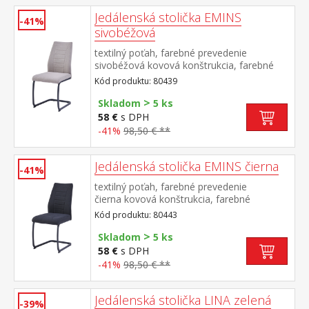
Jedálenská stolička EMINS
-41%
sivobéžová
textilný poťah, farebné prevedenie
sivobéžová kovová konštrukcia, farebné
prevedenie čierna výška sedu 48
Kód produktu: 80439
cm odporúčaná nosnosť do 120 kg
>
Skladom
5 ks
58 €
s DPH
-41%
98,50 € **
Jedálenská stolička EMINS čierna
-41%
textilný poťah, farebné prevedenie
čierna kovová konštrukcia, farebné
prevedenie čierna výška sedu 48
Kód produktu: 80443
cm odporúčaná nosnosť do 120 kg
>
Skladom
5 ks
58 €
s DPH
-41%
98,50 € **
Jedálenská stolička LINA zelená
-39%