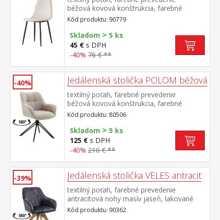
béžová kovová konštrukcia, farebné
prevedenie čierna výška sedu 48
Kód produktu: 90779
cm odporúčaná nosnosť do 120 kg
>
Skladom
5 ks
45 €
s DPH
-40%
76 € **
Jedálenská stolička POLOM béžová
-40%
textilný poťah, farebné prevedenie
béžová kovová konštrukcia, farebné
prevedenie čierna otočná o 180
Kód produktu: 80506
stupňov výška sedu 50 cm odporúčaná
>
nosnosť do 120 kg
Skladom
5 ks
125 €
s DPH
-40%
210 € **
Jedálenská stolička VELES antracit
-39%
textilný poťah, farebné prevedenie
antracitová nohy masív jaseň, lakované
prevedenie otočná o 180 stupňov výška
Kód produktu: 90362
sedu 47 cm odporúčaná nosnosť do 120 kg