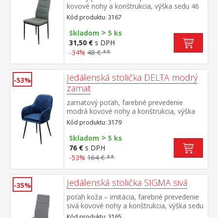
kovové nohy a konštrukcia, výška sedu 46
cm
Kód produktu: 3167
>
Skladom
5 ks
31,50 €
s DPH
-34%
48 € **
Jedálenská stolička DELTA modrý
-53%
zamat
zamatový poťah, farebné prevedenie
modrá kovové nohy a konštrukcia, výška
sedu 50 cm
Kód produktu: 3179
>
Skladom
5 ks
76 €
s DPH
-53%
164 € **
Jedálenská stolička SIGMA sivá
-35%
poťah koža – imitácia, farebné prevedenie
sivá kovové nohy a konštrukcia, výška sedu
47 cm
Kód produktu: 3165