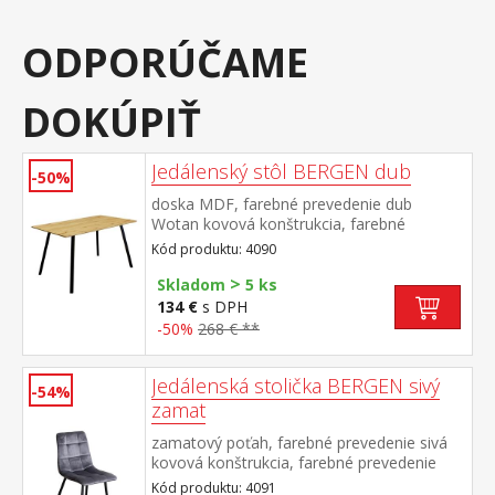
ODPORÚČAME
DOKÚPIŤ
Jedálenský stôl BERGEN dub
-50%
doska MDF, farebné prevedenie dub
Wotan kovová konštrukcia, farebné
prevedenie čierna
Kód produktu: 4090
>
Skladom
5 ks
134 €
s DPH
-50%
268 € **
Jedálenská stolička BERGEN sivý
-54%
zamat
zamatový poťah, farebné prevedenie sivá
kovová konštrukcia, farebné prevedenie
čierna výška sedu 49 cm
Kód produktu: 4091