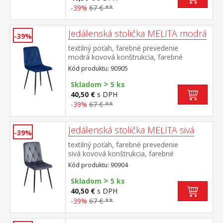
-39%
67 € **
Jedálenská stolička MELITA modrá
-39%
textilný poťah, farebné prevedenie
modrá kovová konštrukcia, farebné
prevedenie čierna výška sedu 50
Kód produktu: 90905
cm odporúčaná nosnosť do 120 kg
>
Skladom
5 ks
40,50 €
s DPH
-39%
67 € **
Jedálenská stolička MELITA sivá
-39%
textilný poťah, farebné prevedenie
sivá kovová konštrukcia, farebné
prevedenie čierna výška sedu 50
Kód produktu: 90904
cm odporúčaná nosnosť do 120 kg
>
Skladom
5 ks
40,50 €
s DPH
-39%
67 € **