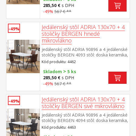
farebné prevedenie zelená kovová
285,50 €
s DPH
konštrukcia, farebné prevedenie
-49%
567 € **
čierna výška sedu stoličky 49 cm rozmer
stola (š/h/v) 130 × 70 × 75 cm rozmer
stoličky (š/h/v) 45 × 53 × 88 cm
Jedálenský stôl ADRIA 130x70 + 4
-49%
stoličky BERGEN hnedé
mikrovlákno
jedálenský stôl ADRIA 90896 a 4 jedálenské
stoličky BERGEN 4093 stôl: doska keramika,
farebné prevedenie imitácia
Kód produktu: 4462
mramoru kovová konštrukcia, farebné
>
prevedenie čierna stolička: poťah brúsená
Skladom
5 ks
koža – imitácia mikrovlákno, farebné
285,50 €
s DPH
prevedenie hnedá kovová konštrukcia,
-49%
567 € **
farebné prevedenie čierna výška sedu
stoličky 51 cm rozmer stola (š/h/v) 130 × 70
× 75 cm rozmer stoličky (š/h/v) 45 × 53 × 88
Jedálenský stôl ADRIA 130x70 + 4
-49%
cm
stoličky BERGEN sivé mikrovlákno
jedálenský stôl ADRIA 90896 a 4 jedálenské
stoličky BERGEN 4094 stôl: doska keramika,
farebné prevedenie imitácia
Kód produktu: 4463
mramoru kovová konštrukcia, farebné