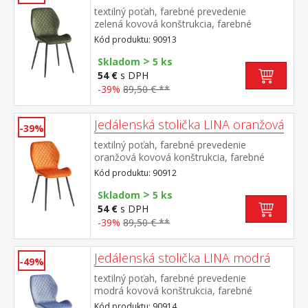
textilný poťah, farebné prevedenie
zelená kovová konštrukcia, farebné
prevedenie čierna výška sedu 50
Kód produktu: 90913
cm odporúčaná nosnosť do 120 kg
>
Skladom
5 ks
54 €
s DPH
-39%
89,50 € **
Jedálenská stolička LINA oranžová
-39%
textilný poťah, farebné prevedenie
oranžová kovová konštrukcia, farebné
prevedenie čierna výška sedu 50
Kód produktu: 90912
cm odporúčaná nosnosť do 120 kg
>
Skladom
5 ks
54 €
s DPH
-39%
89,50 € **
Jedálenská stolička LINA modrá
-49%
textilný poťah, farebné prevedenie
modrá kovová konštrukcia, farebné
prevedenie čierna výška sedu 50
Kód produktu: 90914