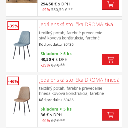
koža – imitácia mikrovlákno, farebné
294,50 €
s DPH
prevedenie antracitová kovová konštrukcia,
-49%
580,50 € **
farebné prevedenie čierna výška sedu
stoličky 51 cm rozmer stola (š/h/v) 140 × 70
× 75 cm rozmer stoličky (š/h/v) 45 × 53 × 88
Jedálenská stolička DROMA sivá
-39%
cm
textilný poťah, farebné prevedenie
sivá kovová konštrukcia, farebné
prevedenie čierna výška sedu 47
Kód produktu: 80436
cm odporúčaná nosnosť do 120 kg
>
Skladom
5 ks
40,50 €
s DPH
-39%
67 € **
Jedálenská stolička DROMA hnedá
-46%
textilný poťah, farebné prevedenie
hnedá kovová konštrukcia, farebné
prevedenie čierna výška sedu 47
Kód produktu: 80438
cm odporúčaná nosnosť do 120 kg
>
Skladom
5 ks
36 €
s DPH
-46%
67 € **