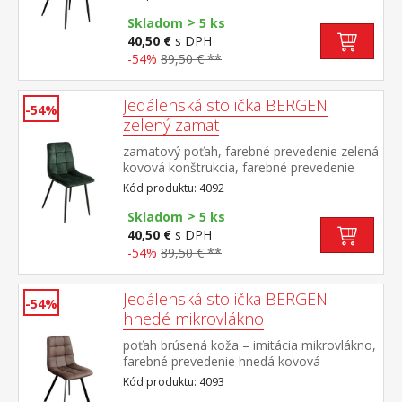
>
Skladom
5 ks
40,50 €
s DPH
-54%
89,50 € **
Jedálenská stolička BERGEN
-54%
zelený zamat
zamatový poťah, farebné prevedenie zelená
kovová konštrukcia, farebné prevedenie
čierna výška sedu 49 cm
Kód produktu: 4092
>
Skladom
5 ks
40,50 €
s DPH
-54%
89,50 € **
Jedálenská stolička BERGEN
-54%
hnedé mikrovlákno
poťah brúsená koža – imitácia mikrovlákno,
farebné prevedenie hnedá kovová
konštrukcia, farebné prevedenie čierna
Kód produktu: 4093
výška sedu 51 cm