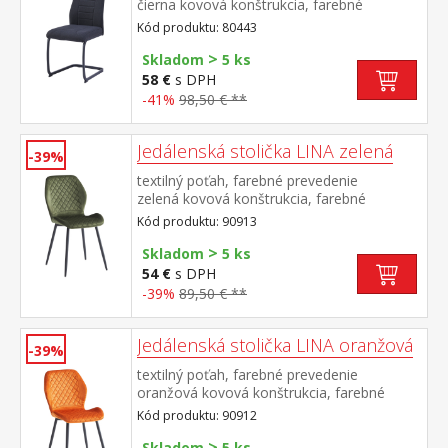
čierna kovová konštrukcia, farebné
prevedenie čierna výška sedu 48
Kód produktu: 80443
cm odporúčaná nosnosť do 120 kg
>
Skladom
5 ks
58 €
s DPH
-41%
98,50 € **
Jedálenská stolička LINA zelená
-39%
textilný poťah, farebné prevedenie
zelená kovová konštrukcia, farebné
prevedenie čierna výška sedu 50
Kód produktu: 90913
cm odporúčaná nosnosť do 120 kg
>
Skladom
5 ks
54 €
s DPH
-39%
89,50 € **
Jedálenská stolička LINA oranžová
-39%
textilný poťah, farebné prevedenie
oranžová kovová konštrukcia, farebné
prevedenie čierna výška sedu 50
Kód produktu: 90912
cm odporúčaná nosnosť do 120 kg
>
Skladom
5 ks