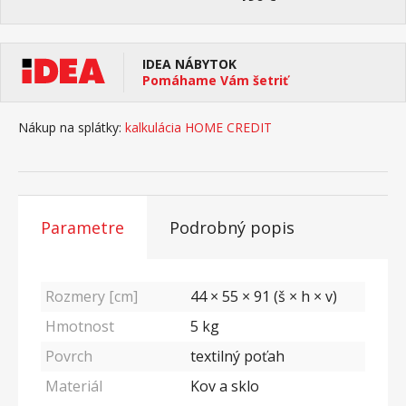
IDEA NÁBYTOK
Pomáhame Vám šetriť
Nákup na splátky:
kalkulácia HOME CREDIT
Parametre
Podrobný popis
Rozmery [cm]
44 × 55 × 91 (š × h × v)
Hmotnost
5
kg
Povrch
textilný poťah
Materiál
Kov a sklo