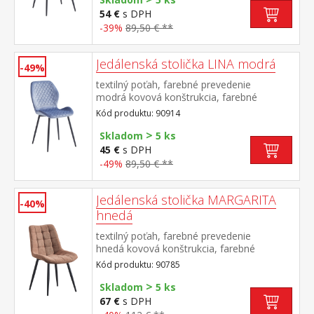
54 €
s DPH
-39%
89,50 € **
Jedálenská stolička LINA modrá
-49%
textilný poťah, farebné prevedenie
modrá kovová konštrukcia, farebné
prevedenie čierna výška sedu 50
Kód produktu: 90914
cm odporúčaná nosnosť do 120 kg
>
Skladom
5 ks
45 €
s DPH
-49%
89,50 € **
Jedálenská stolička MARGARITA
-40%
hnedá
textilný poťah, farebné prevedenie
hnedá kovová konštrukcia, farebné
prevedenie čierna výška sedu 49
Kód produktu: 90785
cm odporúčaná nosnosť do 130 kg
>
Skladom
5 ks
67 €
s DPH