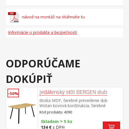
návod na montáž na stiahnutie tu
Informácie o produkte a bezpečnosti
ODPORÚČAME
DOKÚPIŤ
Jedálenský stôl BERGEN dub
-50%
doska MDF, farebné prevedenie dub
Wotan kovová konštrukcia, farebné
prevedenie čierna
Kód produktu: 4090
>
Skladom
5 ks
134 €
s DPH