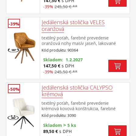
147,50 €
s DPH
-39%
245,50 € **
Jedálenská stolička VELES
-39%
oranžová
textilný poťah, farebné prevedenie
oranžová nohy masív jaseň, lakované
prevedenie otočná o 180 stupňov výška
Kód produktu: 90364
sedu 47 cm odporúčaná nosnosť do 120 kg
Skladom: 1.2.2027
147,50 €
s DPH
-39%
245,50 € **
Jedálenská stolička CALYPSO
-50%
krémová
textilný poťah, farebné prevedenie
krémová kovová konštrukcia, farebné
prevedenie čierna otočná o 360 stupňov
Kód produktu: 3090
>
Skladom
5 ks
89,50 €
s DPH