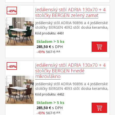
stola (š/h/v) 130 × 70 × 75 cm rozmer
stoličky (š/h/v) 45 × 53 × 88 cm
Jedálenský stôl ADRIA 130x70 + 4
-49%
stoličky BERGEN zelený zamat
jedálenský stôl ADRIA 90896 a 4 jedálenské
stoličky BERGEN 4092 stôl: doska keramika,
farebné prevedenie imitácia
Kód produktu: 4461
mramoru kovová konštrukcia, farebné
>
prevedenie čierna stolička: zamatový poťah,
Skladom
5 ks
farebné prevedenie zelená kovová
285,50 €
s DPH
konštrukcia, farebné prevedenie
-49%
567 € **
čierna výška sedu stoličky 49 cm rozmer
stola (š/h/v) 130 × 70 × 75 cm rozmer
stoličky (š/h/v) 45 × 53 × 88 cm
Jedálenský stôl ADRIA 130x70 + 4
-49%
stoličky BERGEN hnedé
mikrovlákno
jedálenský stôl ADRIA 90896 a 4 jedálenské
stoličky BERGEN 4093 stôl: doska keramika,
farebné prevedenie imitácia
Kód produktu: 4462
mramoru kovová konštrukcia, farebné
>
prevedenie čierna stolička: poťah brúsená
Skladom
5 ks
koža – imitácia mikrovlákno, farebné
285,50 €
s DPH
prevedenie hnedá kovová konštrukcia,
-49%
567 € **