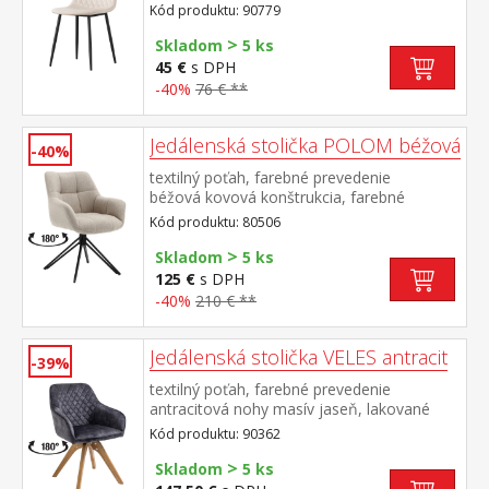
prevedenie čierna výška sedu 48
Kód produktu: 90779
cm odporúčaná nosnosť do 120 kg
>
Skladom
5 ks
45 €
s DPH
-40%
76 € **
Jedálenská stolička POLOM béžová
-40%
textilný poťah, farebné prevedenie
béžová kovová konštrukcia, farebné
prevedenie čierna otočná o 180
Kód produktu: 80506
stupňov výška sedu 50 cm odporúčaná
>
nosnosť do 120 kg
Skladom
5 ks
125 €
s DPH
-40%
210 € **
Jedálenská stolička VELES antracit
-39%
textilný poťah, farebné prevedenie
antracitová nohy masív jaseň, lakované
prevedenie otočná o 180 stupňov výška
Kód produktu: 90362
sedu 47 cm odporúčaná nosnosť do 120 kg
>
Skladom
5 ks