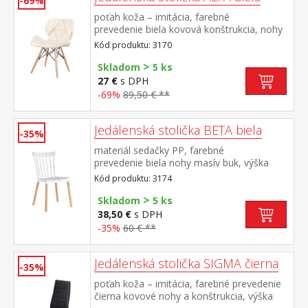
-69%
poťah koža – imitácia, farebné
prevedenie biela kovová konštrukcia, nohy
masív buk, výška sedu 46 cm
Kód produktu: 3170
>
Skladom
5 ks
27 €
s DPH
-69%
89,50 € **
Jedálenská stolička BETA biela
-35%
materiál sedačky PP, farebné
prevedenie biela nohy masív buk, výška
sedu 44 cm
Kód produktu: 3174
>
Skladom
5 ks
38,50 €
s DPH
-35%
60 € **
Jedálenská stolička SIGMA čierna
-35%
poťah koža – imitácia, farebné prevedenie
čierna kovové nohy a konštrukcia, výška