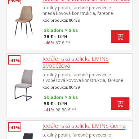
-46%
textilný poťah, farebné prevedenie
hnedá kovová konštrukcia, farebné
prevedenie čierna výška sedu 47
Kód produktu: 80438
cm odporúčaná nosnosť do 120 kg
>
Skladom
5 ks
36 €
s DPH
-46%
67 € **
Jedálenská stolička EMINS
-41%
sivobéžová
textilný poťah, farebné prevedenie
sivobéžová kovová konštrukcia, farebné
prevedenie čierna výška sedu 48
Kód produktu: 80439
cm odporúčaná nosnosť do 120 kg
>
Skladom
5 ks
58 €
s DPH
-41%
98,50 € **
Jedálenská stolička EMINS čierna
-41%
textilný poťah, farebné prevedenie