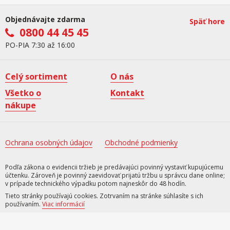
Objednávajte zdarma
Späť hore
0800 44 45 45
PO-PIA 7:30 až 16:00
Celý sortiment
O nás
Všetko o
Kontakt
nákupe
Ochrana osobných údajov
Obchodné podmienky
Podľa zákona o evidencii tržieb je predávajúci povinný vystaviť kupujúcemu
účtenku. Zároveň je povinný zaevidovať prijatú tržbu u správcu dane online;
v prípade technického výpadku potom najneskôr do 48 hodín.
Tieto stránky používajú cookies. Zotrvaním na stránke súhlasíte s ich
používaním.
Viac informácií