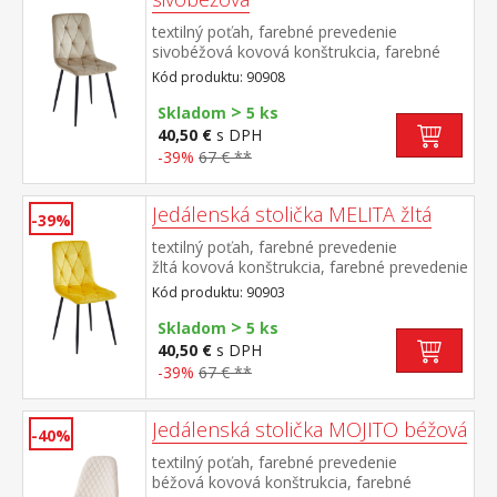
textilný poťah, farebné prevedenie
sivobéžová kovová konštrukcia, farebné
prevedenie čierna výška sedu 50
Kód produktu: 90908
cm odporúčaná nosnosť do 120 kg
>
Skladom
5 ks
40,50 €
s DPH
-39%
67 € **
Jedálenská stolička MELITA žltá
-39%
textilný poťah, farebné prevedenie
žltá kovová konštrukcia, farebné prevedenie
čierna výška sedu 50 cm odporúčaná
Kód produktu: 90903
nosnosť do 120 kg
>
Skladom
5 ks
40,50 €
s DPH
-39%
67 € **
Jedálenská stolička MOJITO béžová
-40%
textilný poťah, farebné prevedenie
béžová kovová konštrukcia, farebné