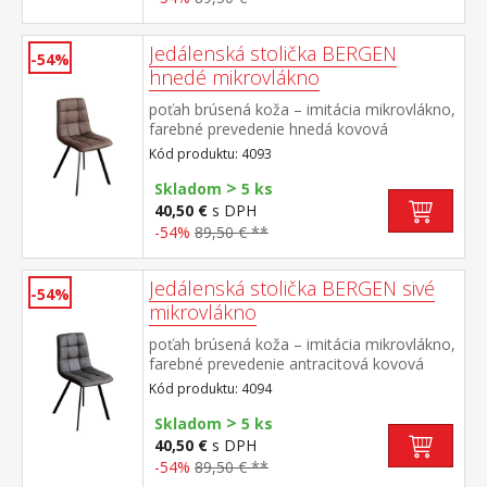
Jedálenská stolička BERGEN
-54%
hnedé mikrovlákno
poťah brúsená koža – imitácia mikrovlákno,
farebné prevedenie hnedá kovová
konštrukcia, farebné prevedenie čierna
Kód produktu: 4093
výška sedu 51 cm
>
Skladom
5 ks
40,50 €
s DPH
-54%
89,50 € **
Jedálenská stolička BERGEN sivé
-54%
mikrovlákno
poťah brúsená koža – imitácia mikrovlákno,
farebné prevedenie antracitová kovová
konštrukcia, farebné prevedenie čierna
Kód produktu: 4094
výška sedu 51 cm
>
Skladom
5 ks
40,50 €
s DPH
-54%
89,50 € **