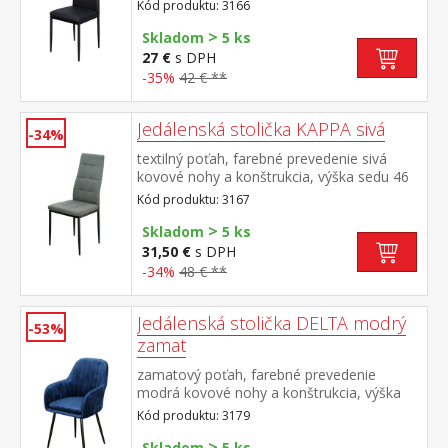
sedu 47 cm
Kód produktu: 3166
>
Skladom
5 ks
27 €
s DPH
-35%
42 € **
Jedálenská stolička KAPPA sivá
-34%
textilný poťah, farebné prevedenie sivá
kovové nohy a konštrukcia, výška sedu 46
cm
Kód produktu: 3167
>
Skladom
5 ks
31,50 €
s DPH
-34%
48 € **
Jedálenská stolička DELTA modrý
-53%
zamat
zamatový poťah, farebné prevedenie
modrá kovové nohy a konštrukcia, výška
sedu 50 cm
Kód produktu: 3179
>
Skladom
5 ks