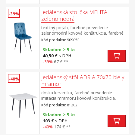
Jedálenská stolička MELITA
-39%
zelenomodrá
textilný poťah, farebné prevedenie
zelenomodrá kovová konštrukcia, farebné
prevedenie čierna výška sedu 50 cm
Kód produktu: 90905F
odporúčaná nosnosť do 120 kg
>
Skladom
5 ks
40,50 €
s DPH
-39%
67 € **
Jedálenský stôl ADRIA 70x70 biely
-40%
mramor
doska keramika, farebné prevedenie
imitácia mramoru kovová konštrukcia,
farebné prevedenie čierna
Kód produktu: 81202
>
Skladom
5 ks
103 €
s DPH
-40%
174 € **