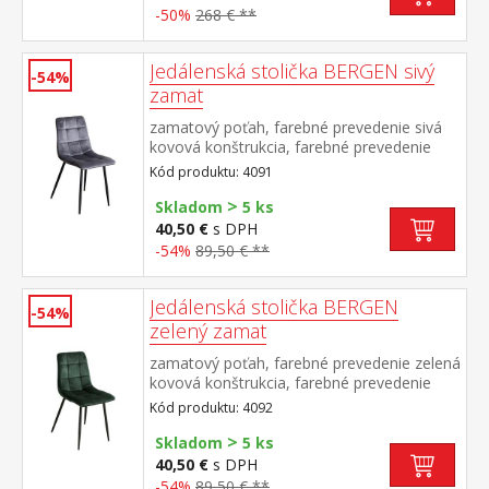
-50%
268 € **
Jedálenská stolička BERGEN sivý
-54%
zamat
zamatový poťah, farebné prevedenie sivá
kovová konštrukcia, farebné prevedenie
čierna výška sedu 49 cm
Kód produktu: 4091
>
Skladom
5 ks
40,50 €
s DPH
-54%
89,50 € **
Jedálenská stolička BERGEN
-54%
zelený zamat
zamatový poťah, farebné prevedenie zelená
kovová konštrukcia, farebné prevedenie
čierna výška sedu 49 cm
Kód produktu: 4092
>
Skladom
5 ks
40,50 €
s DPH
-54%
89,50 € **