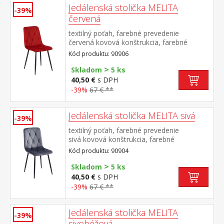
Jedálenská stolička MELITA
-39%
červená
textilný poťah, farebné prevedenie
červená kovová konštrukcia, farebné
prevedenie čierna výška sedu 50
Kód produktu: 90906
cm odporúčaná nosnosť do 120 kg
>
Skladom
5 ks
40,50 €
s DPH
-39%
67 € **
Jedálenská stolička MELITA sivá
-39%
textilný poťah, farebné prevedenie
sivá kovová konštrukcia, farebné
prevedenie čierna výška sedu 50
Kód produktu: 90904
cm odporúčaná nosnosť do 120 kg
>
Skladom
5 ks
40,50 €
s DPH
-39%
67 € **
Jedálenská stolička MELITA
-39%
sivobéžová