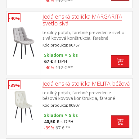
-40%
112 € **
Jedálenská stolička MARGARITA
-40%
svetlo sivá
textilný poťah, farebné prevedenie svetlo
sivá kovová konštrukcia, farebné
prevedenie čierna výška sedu 49
Kód produktu: 90787
cm odporúčaná nosnosť do 130 kg
>
Skladom
5 ks
67 €
s DPH
-40%
112 € **
Jedálenská stolička MELITA béžová
-39%
textilný poťah, farebné prevedenie
béžová kovová konštrukcia, farebné
prevedenie čierna výška sedu 50
Kód produktu: 90907
cm odporúčaná nosnosť do 120 kg
>
Skladom
5 ks
40,50 €
s DPH
-39%
67 € **