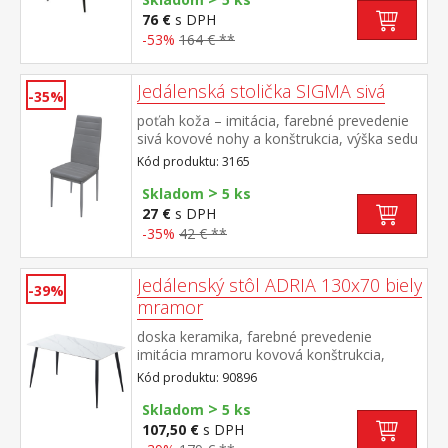
76 €
s DPH
-53%
164 € **
Jedálenská stolička SIGMA sivá
-35%
poťah koža – imitácia, farebné prevedenie
sivá kovové nohy a konštrukcia, výška sedu
47 cm
Kód produktu: 3165
>
Skladom
5 ks
27 €
s DPH
-35%
42 € **
Jedálenský stôl ADRIA 130x70 biely
-39%
mramor
doska keramika, farebné prevedenie
imitácia mramoru kovová konštrukcia,
farebné prevedenie čierna
Kód produktu: 90896
>
Skladom
5 ks
107,50 €
s DPH