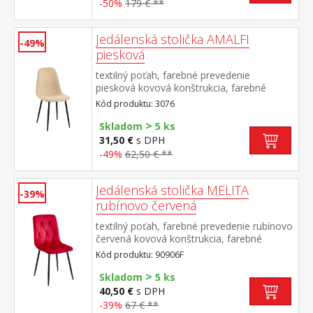
-50%
179 € **
Jedálenská stolička AMALFI
-49%
piesková
textilný poťah, farebné prevedenie
piesková kovová konštrukcia, farebné
prevedenie čierna
Kód produktu: 3076
>
Skladom
5 ks
31,50 €
s DPH
-49%
62,50 € **
Jedálenská stolička MELITA
-39%
rubínovo červená
textilný poťah, farebné prevedenie rubínovo
červená kovová konštrukcia, farebné
prevedenie čierna výška sedu 50 cm
Kód produktu: 90906F
odporúčaná nosnosť do 120 kg
>
Skladom
5 ks
40,50 €
s DPH
-39%
67 € **