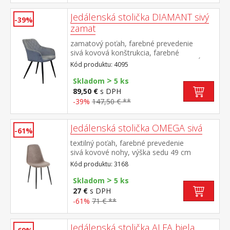
Jedálenská stolička DIAMANT sivý
-39%
zamat
zamatový poťah, farebné prevedenie
sivá kovová konštrukcia, farebné
prevedenie čierna výška sedu 51 cm, hĺbka
Kód produktu: 4095
sedu 45,5 cm šírka sedu v zadnej najužšej
>
časti 36 cm, v prednej časti 42 cm vhodná k
Skladom
5 ks
stolu BERGEN dub 4090
89,50 €
s DPH
-39%
147,50 € **
Jedálenská stolička OMEGA sivá
-61%
textilný poťah, farebné prevedenie
sivá kovové nohy, výška sedu 49 cm
Kód produktu: 3168
>
Skladom
5 ks
27 €
s DPH
-61%
71 € **
Jedálenská stolička ALFA biela