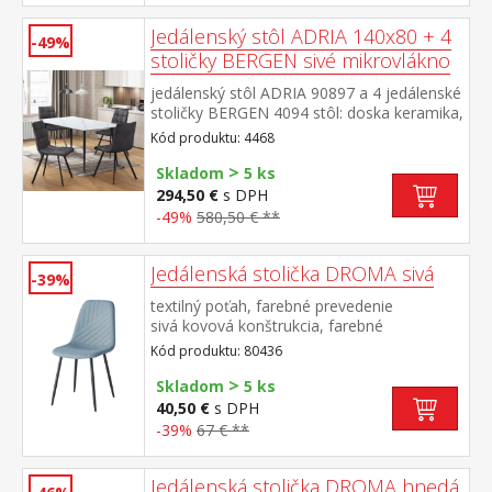
stoličky 51 cm rozmer stola (š/h/v) 140 × 70
× 75 cm rozmer stoličky (š/h/v) 45 × 53 × 88
Jedálenský stôl ADRIA 140x80 + 4
-49%
cm
stoličky BERGEN sivé mikrovlákno
jedálenský stôl ADRIA 90897 a 4 jedálenské
stoličky BERGEN 4094 stôl: doska keramika,
farebné prevedenie imitácia
Kód produktu: 4468
mramoru kovová konštrukcia, farebné
>
prevedenie čierna stolička: poťah brúsená
Skladom
5 ks
koža – imitácia mikrovlákno, farebné
294,50 €
s DPH
prevedenie antracitová kovová konštrukcia,
-49%
580,50 € **
farebné prevedenie čierna výška sedu
stoličky 51 cm rozmer stola (š/h/v) 140 × 70
× 75 cm rozmer stoličky (š/h/v) 45 × 53 × 88
Jedálenská stolička DROMA sivá
-39%
cm
textilný poťah, farebné prevedenie
sivá kovová konštrukcia, farebné
prevedenie čierna výška sedu 47
Kód produktu: 80436
cm odporúčaná nosnosť do 120 kg
>
Skladom
5 ks
40,50 €
s DPH
-39%
67 € **
Jedálenská stolička DROMA hnedá