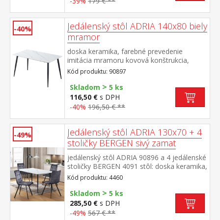
-39%
179 € **
Jedálenský stôl ADRIA 140x80 biely
-40%
mramor
doska keramika, farebné prevedenie
imitácia mramoru kovová konštrukcia,
farebné prevedenie čierna
Kód produktu: 90897
>
Skladom
5 ks
116,50 €
s DPH
-40%
196,50 € **
Jedálenský stôl ADRIA 130x70 + 4
-49%
stoličky BERGEN sivý zamat
jedálenský stôl ADRIA 90896 a 4 jedálenské
stoličky BERGEN 4091 stôl: doska keramika,
farebné prevedenie imitácia
Kód produktu: 4460
mramoru kovová konštrukcia, farebné
>
prevedenie čierna stolička: zamatový poťah,
Skladom
5 ks
farebné prevedenie sivá kovová
285,50 €
s DPH
konštrukcia, farebné prevedenie
-49%
567 € **
čierna výška sedu stoličky 49 cm rozmer