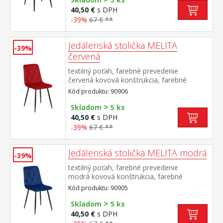
40,50 €
s DPH
-39%
67 € **
Jedálenská stolička MELITA
-39%
červená
textilný poťah, farebné prevedenie
červená kovová konštrukcia, farebné
prevedenie čierna výška sedu 50
Kód produktu: 90906
cm odporúčaná nosnosť do 120 kg
>
Skladom
5 ks
40,50 €
s DPH
-39%
67 € **
Jedálenská stolička MELITA modrá
-39%
textilný poťah, farebné prevedenie
modrá kovová konštrukcia, farebné
prevedenie čierna výška sedu 50
Kód produktu: 90905
cm odporúčaná nosnosť do 120 kg
>
Skladom
5 ks
40,50 €
s DPH