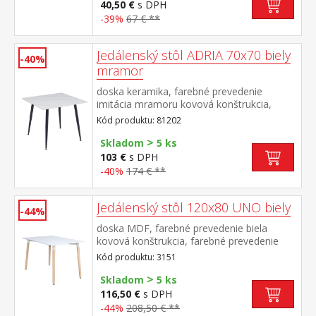
40,50 €
s DPH
-39%
67 € **
Jedálenský stôl ADRIA 70x70 biely
-40%
mramor
doska keramika, farebné prevedenie
imitácia mramoru kovová konštrukcia,
farebné prevedenie čierna
Kód produktu: 81202
>
Skladom
5 ks
103 €
s DPH
-40%
174 € **
Jedálenský stôl 120x80 UNO biely
-44%
doska MDF, farebné prevedenie biela
kovová konštrukcia, farebné prevedenie
biela okrúhle nohy, materiál masív buk
Kód produktu: 3151
nastaviteľné plastové klzáky s
>
pochrómovanou krytkou
Skladom
5 ks
116,50 €
s DPH
-44%
208,50 € **