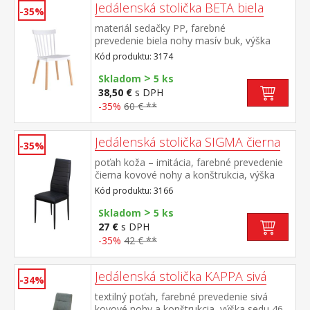
Jedálenská stolička BETA biela
-35%
materiál sedačky PP, farebné
prevedenie biela nohy masív buk, výška
sedu 44 cm
Kód produktu: 3174
>
Skladom
5 ks
38,50 €
s DPH
-35%
60 € **
Jedálenská stolička SIGMA čierna
-35%
poťah koža – imitácia, farebné prevedenie
čierna kovové nohy a konštrukcia, výška
sedu 47 cm
Kód produktu: 3166
>
Skladom
5 ks
27 €
s DPH
-35%
42 € **
Jedálenská stolička KAPPA sivá
-34%
textilný poťah, farebné prevedenie sivá
kovové nohy a konštrukcia, výška sedu 46