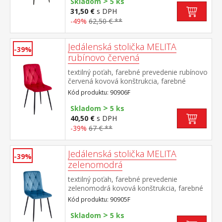
>
Skladom
5 ks
31,50 €
s DPH
-49%
62,50 € **
Jedálenská stolička MELITA
-39%
rubínovo červená
textilný poťah, farebné prevedenie rubínovo
červená kovová konštrukcia, farebné
prevedenie čierna výška sedu 50 cm
Kód produktu: 90906F
odporúčaná nosnosť do 120 kg
>
Skladom
5 ks
40,50 €
s DPH
-39%
67 € **
Jedálenská stolička MELITA
-39%
zelenomodrá
textilný poťah, farebné prevedenie
zelenomodrá kovová konštrukcia, farebné
prevedenie čierna výška sedu 50 cm
Kód produktu: 90905F
odporúčaná nosnosť do 120 kg
>
Skladom
5 ks