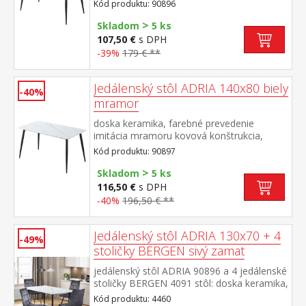
farebné prevedenie čierna
Kód produktu: 90896
>
Skladom
5 ks
107,50 €
s DPH
-39%
179 € **
Jedálenský stôl ADRIA 140x80 biely
-40%
mramor
doska keramika, farebné prevedenie
imitácia mramoru kovová konštrukcia,
farebné prevedenie čierna
Kód produktu: 90897
>
Skladom
5 ks
116,50 €
s DPH
-40%
196,50 € **
Jedálenský stôl ADRIA 130x70 + 4
-49%
stoličky BERGEN sivý zamat
jedálenský stôl ADRIA 90896 a 4 jedálenské
stoličky BERGEN 4091 stôl: doska keramika,
farebné prevedenie imitácia
Kód produktu: 4460