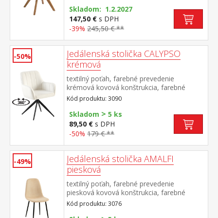
sedu 47 cm odporúčaná nosnosť do 120 kg
Skladom: 1.2.2027
147,50 €
s DPH
-39%
245,50 € **
Jedálenská stolička CALYPSO
-50%
krémová
textilný poťah, farebné prevedenie
krémová kovová konštrukcia, farebné
prevedenie čierna otočná o 360 stupňov
Kód produktu: 3090
>
Skladom
5 ks
89,50 €
s DPH
-50%
179 € **
Jedálenská stolička AMALFI
-49%
piesková
textilný poťah, farebné prevedenie
piesková kovová konštrukcia, farebné
prevedenie čierna
Kód produktu: 3076