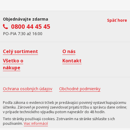
Objednávajte zdarma
Späť hore
0800 44 45 45
PO-PIA 7:30 až 16:00
Celý sortiment
O nás
Všetko o
Kontakt
nákupe
Ochrana osobných údajov
Obchodné podmienky
Podľa zákona o evidencii tržieb je predávajúci povinný vystaviť kupujúcemu
účtenku. Zároveň je povinný zaevidovať prijatú tržbu u správcu dane online;
v prípade technického výpadku potom najneskôr do 48 hodín.
Tieto stránky používajú cookies. Zotrvaním na stránke súhlasíte s ich
používaním.
Viac informácií