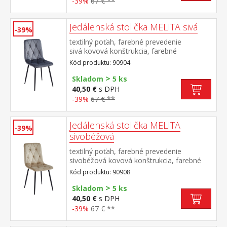
-39%
67 € **
Jedálenská stolička MELITA sivá
-39%
textilný poťah, farebné prevedenie
sivá kovová konštrukcia, farebné
prevedenie čierna výška sedu 50
Kód produktu: 90904
cm odporúčaná nosnosť do 120 kg
>
Skladom
5 ks
40,50 €
s DPH
-39%
67 € **
Jedálenská stolička MELITA
-39%
sivobéžová
textilný poťah, farebné prevedenie
sivobéžová kovová konštrukcia, farebné
prevedenie čierna výška sedu 50
Kód produktu: 90908
cm odporúčaná nosnosť do 120 kg
>
Skladom
5 ks
40,50 €
s DPH
-39%
67 € **