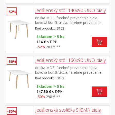
Jedálenský stôl 140x90 UNO biely
-52%
doska MDF, farebné prevedenie biela
kovová konštrukcia, farebné prevedenie
biela okrúhle nohy, materiál masív buk
Kód produktu: 3152
nastaviteľné plastové klzáky s
>
pochrómovanou krytkou
Skladom
5 ks
134 €
s DPH
-52%
283 € **
Jedálenský stôl 160x90 UNO biely
-50%
doska MDF, farebné prevedenie biela
kovová konštrukcia, farebné prevedenie
biela okrúhle nohy, materiál masív buk
Kód produktu: 3153
nastaviteľné plastové klzáky s
>
pochrómovanou krytkou
Skladom
5 ks
147,50 €
s DPH
-50%
298 € **
Jedálenská stolička SIGMA biela
-35%