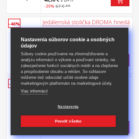
-39%
67 € **
Jedálenská stolička DROMA hnedá
-46%
textilný poťah, farebné prevedenie
hnedá kovová konštrukcia, farebné
Nastavenia súborov cookie a osobných
prevedenie čierna výška sedu 47
Kód produktu: 80438
údajov
cm odporúčaná nosnosť do 120 kg
>
Skladom
5 ks
Súbory cookie používame na zhromažďovanie a
36 €
s DPH
analýzu informácií o výkone a používaní stránky, na
zabezpečenie funkcií sociálnych médií a na zlepšenie
-46%
67 € **
a prispôsobenie obsahu a reklám. So súhlasom
môžeme tiež odovzdať určité osobné údaje
Jedálenská stolička EMINS
marketingovým platformám na marketingové účely.
-41%
sivobéžová
Viac informácií
textilný poťah, farebné prevedenie
sivobéžová kovová konštrukcia, farebné
Nastavenia
prevedenie čierna výška sedu 48
Kód produktu: 80439
cm odporúčaná nosnosť do 120 kg
>
Skladom
5 ks
Povoliť všetko
58 €
s DPH
-41%
98,50 € **