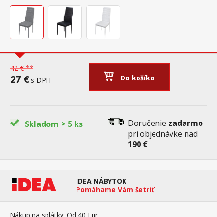
42 € **
27 €
Do košíka
s DPH
>
Doručenie
zadarmo
Skladom
5 ks
pri objednávke nad
190 €
IDEA NÁBYTOK
Pomáhame Vám šetriť
Nákup na splátky:
Od 40 Eur