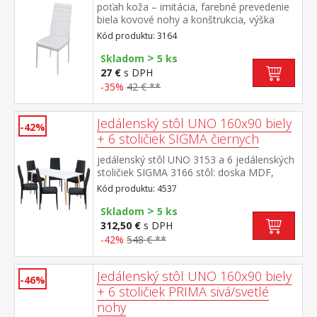
poťah koža – imitácia, farebné prevedenie
biela kovové nohy a konštrukcia, výška
sedu 47 cm
Kód produktu: 3164
>
Skladom
5 ks
27 €
s DPH
-35%
42 € **
Jedálenský stôl UNO 160x90 biely
-42%
+ 6 stoličiek SIGMA čiernych
jedálenský stôl UNO 3153 a 6 jedálenských
stoličiek SIGMA 3166 stôl: doska MDF,
farebné prevedenie biela kovová
Kód produktu: 4537
konštrukcia, farebné prevedenie
>
biela okrúhle nohy, materiál masív
Skladom
5 ks
buk stolička: poťah koža – imitácia, farebné
312,50 €
s DPH
prevedenie čierna kovové nohy a
-42%
548 € **
konštrukcia, výška sedu stoličky 47
cm rozmer stola (š/h/v) 160 × 90 × 74
cm rozmer stoličky (š/h/v) 42 × 41 × 98 cm
Jedálenský stôl UNO 160x90 biely
-46%
+ 6 stoličiek PRIMA sivá/svetlé
nohy