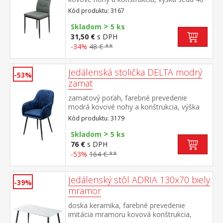
cm
Kód produktu: 3167
>
Skladom
5 ks
31,50 €
s DPH
-34%
48 € **
Jedálenská stolička DELTA modrý
-53%
zamat
zamatový poťah, farebné prevedenie
modrá kovové nohy a konštrukcia, výška
sedu 50 cm
Kód produktu: 3179
>
Skladom
5 ks
76 €
s DPH
-53%
164 € **
Jedálenský stôl ADRIA 130x70 biely
-39%
mramor
doska keramika, farebné prevedenie
imitácia mramoru kovová konštrukcia,