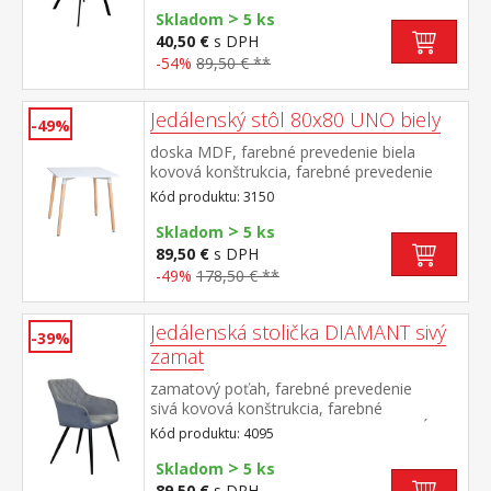
>
Skladom
5 ks
40,50 €
s DPH
-54%
89,50 € **
Jedálenský stôl 80x80 UNO biely
-49%
doska MDF, farebné prevedenie biela
kovová konštrukcia, farebné prevedenie
biela okrúhle nohy, materiál masív buk
Kód produktu: 3150
nastaviteľné plastové klzáky s
>
pochrómovanou krytkou
Skladom
5 ks
89,50 €
s DPH
-49%
178,50 € **
Jedálenská stolička DIAMANT sivý
-39%
zamat
zamatový poťah, farebné prevedenie
sivá kovová konštrukcia, farebné
prevedenie čierna výška sedu 51 cm, hĺbka
Kód produktu: 4095
sedu 45,5 cm šírka sedu v zadnej najužšej
>
časti 36 cm, v prednej časti 42 cm vhodná k
Skladom
5 ks
stolu BERGEN dub 4090
89,50 €
s DPH