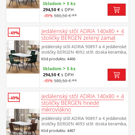
>
prevedenie čierna stolička: zamatový poťah,
Skladom
5 ks
farebné prevedenie sivá kovová
294,50 €
s DPH
konštrukcia, farebné prevedenie
-49%
580,50 € **
čierna výška sedu stoličky 49 cm rozmer
stola (š/h/v) 140 × 70 × 75 cm rozmer
stoličky (š/h/v) 45 × 53 × 88 cm
Jedálenský stôl ADRIA 140x80 + 4
-49%
stoličky BERGEN zelený zamat
jedálenský stôl ADRIA 90897 a 4 jedálenské
stoličky BERGEN 4092 stôl: doska keramika,
farebné prevedenie imitácia
Kód produktu: 4466
mramoru kovová konštrukcia, farebné
>
prevedenie čierna stolička: zamatový poťah,
Skladom
5 ks
farebné prevedenie zelená kovová
294,50 €
s DPH
konštrukcia, farebné prevedenie
-49%
580,50 € **
čierna výška sedu stoličky 49 cm rozmer
stola (š/h/v) 140 × 70 × 75 cm rozmer
stoličky (š/h/v) 45 × 53 × 88 cm
Jedálenský stôl ADRIA 140x80 + 4
-49%
stoličky BERGEN hnedé
mikrovlákno
jedálenský stôl ADRIA 90897 a 4 jedálenské
stoličky BERGEN 4093 stôl: doska keramika,
farebné prevedenie imitácia
Kód produktu: 4467
mramoru kovová konštrukcia, farebné