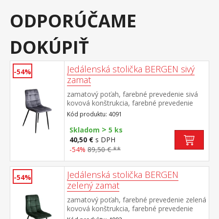
ODPORÚČAME
DOKÚPIŤ
Jedálenská stolička BERGEN sivý
-54%
zamat
zamatový poťah, farebné prevedenie sivá
kovová konštrukcia, farebné prevedenie
čierna výška sedu 49 cm
Kód produktu: 4091
>
Skladom
5 ks
40,50 €
s DPH
-54%
89,50 € **
Jedálenská stolička BERGEN
-54%
zelený zamat
zamatový poťah, farebné prevedenie zelená
kovová konštrukcia, farebné prevedenie
čierna výška sedu 49 cm