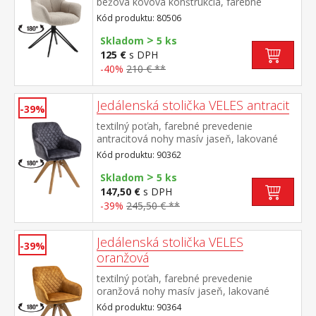
béžová kovová konštrukcia, farebné
prevedenie čierna otočná o 180
Kód produktu: 80506
stupňov výška sedu 50 cm odporúčaná
>
nosnosť do 120 kg
Skladom
5 ks
125 €
s DPH
-40%
210 € **
Jedálenská stolička VELES antracit
-39%
textilný poťah, farebné prevedenie
antracitová nohy masív jaseň, lakované
prevedenie otočná o 180 stupňov výška
Kód produktu: 90362
sedu 47 cm odporúčaná nosnosť do 120 kg
>
Skladom
5 ks
147,50 €
s DPH
-39%
245,50 € **
Jedálenská stolička VELES
-39%
oranžová
textilný poťah, farebné prevedenie
oranžová nohy masív jaseň, lakované
prevedenie otočná o 180 stupňov výška
Kód produktu: 90364