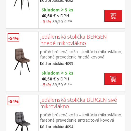
Kód produktu: 4092
>
Skladom
5 ks
40,50 €
s DPH
-54%
89,50 € **
Jedálenská stolička BERGEN
-54%
hnedé mikrovlákno
poťah brúsená koža – imitácia mikrovlákno,
farebné prevedenie hnedá kovová
konštrukcia, farebné prevedenie čierna
Kód produktu: 4093
výška sedu 51 cm
>
Skladom
5 ks
40,50 €
s DPH
-54%
89,50 € **
Jedálenská stolička BERGEN sivé
-54%
mikrovlákno
poťah brúsená koža – imitácia mikrovlákno,
farebné prevedenie antracitová kovová
konštrukcia, farebné prevedenie čierna
Kód produktu: 4094
výška sedu 51 cm