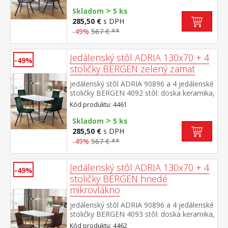
mramoru kovová konštrukcia, farebné
>
prevedenie čierna stolička: zamatový poťah,
Skladom
5 ks
farebné prevedenie sivá kovová
285,50 €
s DPH
konštrukcia, farebné prevedenie
-49%
567 € **
čierna výška sedu stoličky 49 cm rozmer
stola (š/h/v) 130 × 70 × 75 cm rozmer
stoličky (š/h/v) 45 × 53 × 88 cm
Jedálenský stôl ADRIA 130x70 + 4
-49%
stoličky BERGEN zelený zamat
jedálenský stôl ADRIA 90896 a 4 jedálenské
stoličky BERGEN 4092 stôl: doska keramika,
farebné prevedenie imitácia
Kód produktu: 4461
mramoru kovová konštrukcia, farebné
>
prevedenie čierna stolička: zamatový poťah,
Skladom
5 ks
farebné prevedenie zelená kovová
285,50 €
s DPH
konštrukcia, farebné prevedenie
-49%
567 € **
čierna výška sedu stoličky 49 cm rozmer
stola (š/h/v) 130 × 70 × 75 cm rozmer
stoličky (š/h/v) 45 × 53 × 88 cm
Jedálenský stôl ADRIA 130x70 + 4
-49%
stoličky BERGEN hnedé
mikrovlákno
jedálenský stôl ADRIA 90896 a 4 jedálenské
stoličky BERGEN 4093 stôl: doska keramika,
farebné prevedenie imitácia
Kód produktu: 4462