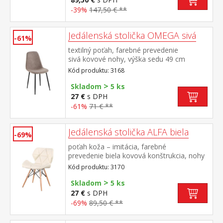
-39%
147,50 € **
Jedálenská stolička OMEGA sivá
-61%
textilný poťah, farebné prevedenie
sivá kovové nohy, výška sedu 49 cm
Kód produktu: 3168
>
Skladom
5 ks
27 €
s DPH
-61%
71 € **
Jedálenská stolička ALFA biela
-69%
poťah koža – imitácia, farebné
prevedenie biela kovová konštrukcia, nohy
masív buk, výška sedu 46 cm
Kód produktu: 3170
>
Skladom
5 ks
27 €
s DPH
-69%
89,50 € **