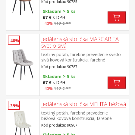
prevedenie čierna výška sedu 49
Kód produktu: 90785
cm odporúčaná nosnosť do 130 kg
>
Skladom
5 ks
67 €
s DPH
-40%
112 € **
Jedálenská stolička MARGARITA
-40%
svetlo sivá
textilný poťah, farebné prevedenie svetlo
sivá kovová konštrukcia, farebné
prevedenie čierna výška sedu 49
Kód produktu: 90787
cm odporúčaná nosnosť do 130 kg
>
Skladom
5 ks
67 €
s DPH
-40%
112 € **
Jedálenská stolička MELITA béžová
-39%
textilný poťah, farebné prevedenie
béžová kovová konštrukcia, farebné
prevedenie čierna výška sedu 50
Kód produktu: 90907
cm odporúčaná nosnosť do 120 kg
>
Skladom
5 ks