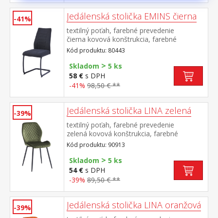
Jedálenská stolička EMINS čierna
-41%
textilný poťah, farebné prevedenie
čierna kovová konštrukcia, farebné
prevedenie čierna výška sedu 48
Kód produktu: 80443
cm odporúčaná nosnosť do 120 kg
>
Skladom
5 ks
58 €
s DPH
-41%
98,50 € **
Jedálenská stolička LINA zelená
-39%
textilný poťah, farebné prevedenie
zelená kovová konštrukcia, farebné
prevedenie čierna výška sedu 50
Kód produktu: 90913
cm odporúčaná nosnosť do 120 kg
>
Skladom
5 ks
54 €
s DPH
-39%
89,50 € **
Jedálenská stolička LINA oranžová
-39%