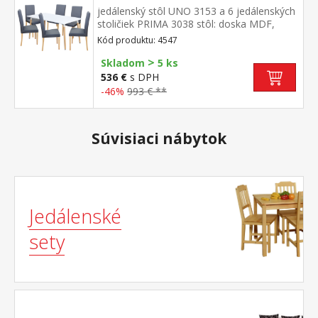
jedálenský stôl UNO 3153 a 6 jedálenských
stoličiek PRIMA 3038 stôl: doska MDF,
farebné prevedenie biela kovová
Kód produktu: 4547
konštrukcia, farebné prevedenie
>
biela okrúhle nohy, materiál masív
Skladom
5 ks
buk stolička: textilný poťah,
536 €
s DPH
farebné prevedenie sivá nohy masív číry lak,
-46%
993 € **
výška sedu 47 cm rozmer stola (š/h/v) 160
× 90 × 74 cm rozmer stoličky (š/h/v) 45 × 55
× 90 cm
Súvisiaci nábytok
Jedálenské
sety