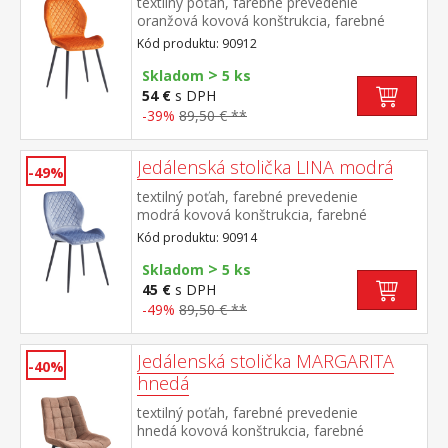
textilný poťah, farebné prevedenie
oranžová kovová konštrukcia, farebné
prevedenie čierna výška sedu 50
Kód produktu: 90912
cm odporúčaná nosnosť do 120 kg
>
Skladom
5 ks
54 €
s DPH
-39%
89,50 € **
Jedálenská stolička LINA modrá
-49%
textilný poťah, farebné prevedenie
modrá kovová konštrukcia, farebné
prevedenie čierna výška sedu 50
Kód produktu: 90914
cm odporúčaná nosnosť do 120 kg
>
Skladom
5 ks
45 €
s DPH
-49%
89,50 € **
Jedálenská stolička MARGARITA
-40%
hnedá
textilný poťah, farebné prevedenie
hnedá kovová konštrukcia, farebné