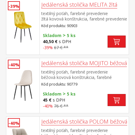
Jedálenská stolička MELITA žltá
-39%
textilný poťah, farebné prevedenie
žltá kovová konštrukcia, farebné prevedenie
čierna výška sedu 50 cm odporúčaná
Kód produktu: 90903
nosnosť do 120 kg
>
Skladom
5 ks
40,50 €
s DPH
-39%
67 € **
Jedálenská stolička MOJITO béžová
-40%
textilný poťah, farebné prevedenie
béžová kovová konštrukcia, farebné
prevedenie čierna výška sedu 48
Kód produktu: 90779
cm odporúčaná nosnosť do 120 kg
>
Skladom
5 ks
45 €
s DPH
-40%
76 € **
Jedálenská stolička POLOM béžová
-40%
textilný poťah, farebné prevedenie