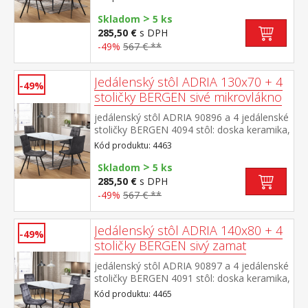
mramoru kovová konštrukcia, farebné
>
prevedenie čierna stolička: poťah brúsená
Skladom
5 ks
koža – imitácia mikrovlákno, farebné
285,50 €
s DPH
prevedenie hnedá kovová konštrukcia,
-49%
567 € **
farebné prevedenie čierna výška sedu
stoličky 51 cm rozmer stola (š/h/v) 130 × 70
× 75 cm rozmer stoličky (š/h/v) 45 × 53 × 88
Jedálenský stôl ADRIA 130x70 + 4
-49%
cm
stoličky BERGEN sivé mikrovlákno
jedálenský stôl ADRIA 90896 a 4 jedálenské
stoličky BERGEN 4094 stôl: doska keramika,
farebné prevedenie imitácia
Kód produktu: 4463
mramoru kovová konštrukcia, farebné
>
prevedenie čierna stolička: poťah brúsená
Skladom
5 ks
koža – imitácia mikrovlákno, farebné
285,50 €
s DPH
prevedenie antracitová kovová konštrukcia,
-49%
567 € **
farebné prevedenie čierna výška sedu
stoličky 51 cm rozmer stola (š/h/v) 130 × 70
× 75 cm rozmer stoličky (š/h/v) 45 × 53 × 88
Jedálenský stôl ADRIA 140x80 + 4
-49%
cm
stoličky BERGEN sivý zamat
jedálenský stôl ADRIA 90897 a 4 jedálenské
stoličky BERGEN 4091 stôl: doska keramika,
farebné prevedenie imitácia
Kód produktu: 4465
mramoru kovová konštrukcia, farebné