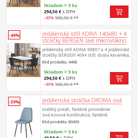
>
prevedenie čierna stolička: poťah brúsená
Skladom
5 ks
koža – imitácia mikrovlákno, farebné
294,50 €
s DPH
prevedenie hnedá kovová konštrukcia,
-49%
580,50 € **
farebné prevedenie čierna výška sedu
stoličky 51 cm rozmer stola (š/h/v) 140 × 70
× 75 cm rozmer stoličky (š/h/v) 45 × 53 × 88
Jedálenský stôl ADRIA 140x80 + 4
-49%
cm
stoličky BERGEN sivé mikrovlákno
jedálenský stôl ADRIA 90897 a 4 jedálenské
stoličky BERGEN 4094 stôl: doska keramika,
farebné prevedenie imitácia
Kód produktu: 4468
mramoru kovová konštrukcia, farebné
>
prevedenie čierna stolička: poťah brúsená
Skladom
5 ks
koža – imitácia mikrovlákno, farebné
294,50 €
s DPH
prevedenie antracitová kovová konštrukcia,
-49%
580,50 € **
farebné prevedenie čierna výška sedu
stoličky 51 cm rozmer stola (š/h/v) 140 × 70
× 75 cm rozmer stoličky (š/h/v) 45 × 53 × 88
Jedálenská stolička DROMA sivá
-39%
cm
textilný poťah, farebné prevedenie
sivá kovová konštrukcia, farebné
prevedenie čierna výška sedu 47
Kód produktu: 80436
cm odporúčaná nosnosť do 120 kg
>
Skladom
5 ks
40,50 €
s DPH