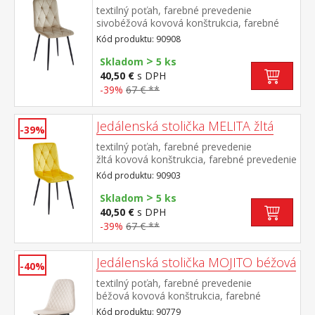
textilný poťah, farebné prevedenie
sivobéžová kovová konštrukcia, farebné
prevedenie čierna výška sedu 50
Kód produktu: 90908
cm odporúčaná nosnosť do 120 kg
>
Skladom
5 ks
40,50 €
s DPH
-39%
67 € **
Jedálenská stolička MELITA žltá
-39%
textilný poťah, farebné prevedenie
žltá kovová konštrukcia, farebné prevedenie
čierna výška sedu 50 cm odporúčaná
Kód produktu: 90903
nosnosť do 120 kg
>
Skladom
5 ks
40,50 €
s DPH
-39%
67 € **
Jedálenská stolička MOJITO béžová
-40%
textilný poťah, farebné prevedenie
béžová kovová konštrukcia, farebné
prevedenie čierna výška sedu 48
Kód produktu: 90779