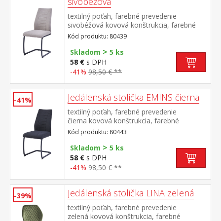
sivobéžová
textilný poťah, farebné prevedenie
sivobéžová kovová konštrukcia, farebné
prevedenie čierna výška sedu 48
Kód produktu: 80439
cm odporúčaná nosnosť do 120 kg
>
Skladom
5 ks
58 €
s DPH
-41%
98,50 € **
Jedálenská stolička EMINS čierna
-41%
textilný poťah, farebné prevedenie
čierna kovová konštrukcia, farebné
prevedenie čierna výška sedu 48
Kód produktu: 80443
cm odporúčaná nosnosť do 120 kg
>
Skladom
5 ks
58 €
s DPH
-41%
98,50 € **
Jedálenská stolička LINA zelená
-39%
textilný poťah, farebné prevedenie
zelená kovová konštrukcia, farebné