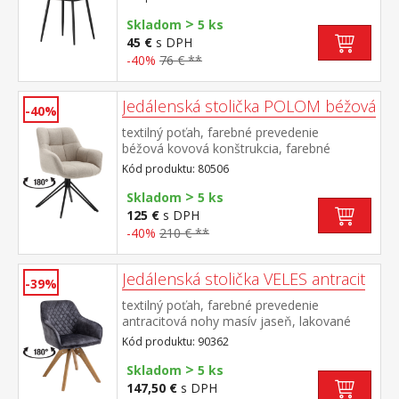
cm odporúčaná nosnosť do 120 kg
>
Skladom
5 ks
45 €
s DPH
-40%
76 € **
Jedálenská stolička POLOM béžová
-40%
textilný poťah, farebné prevedenie
béžová kovová konštrukcia, farebné
prevedenie čierna otočná o 180
Kód produktu: 80506
stupňov výška sedu 50 cm odporúčaná
>
nosnosť do 120 kg
Skladom
5 ks
125 €
s DPH
-40%
210 € **
Jedálenská stolička VELES antracit
-39%
textilný poťah, farebné prevedenie
antracitová nohy masív jaseň, lakované
prevedenie otočná o 180 stupňov výška
Kód produktu: 90362
sedu 47 cm odporúčaná nosnosť do 120 kg
>
Skladom
5 ks
147,50 €
s DPH