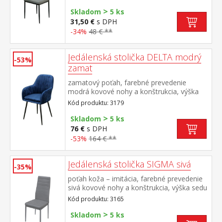
>
Skladom
5 ks
31,50 €
s DPH
-34%
48 € **
Jedálenská stolička DELTA modrý
-53%
zamat
zamatový poťah, farebné prevedenie
modrá kovové nohy a konštrukcia, výška
sedu 50 cm
Kód produktu: 3179
>
Skladom
5 ks
76 €
s DPH
-53%
164 € **
Jedálenská stolička SIGMA sivá
-35%
poťah koža – imitácia, farebné prevedenie
sivá kovové nohy a konštrukcia, výška sedu
47 cm
Kód produktu: 3165
>
Skladom
5 ks