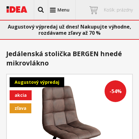
Menu
Košík: prázdny
Augustový výpredaj už dnes! Nakupujte výhodne,
rozdávame zľavy až 70 %
Jedálenská stolička BERGEN hnedé
mikrovlákno
Augustový výpredaj
-54%
akcia
zľava