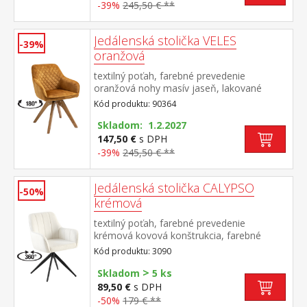
-39%
245,50 € **
Jedálenská stolička VELES
-39%
oranžová
textilný poťah, farebné prevedenie
oranžová nohy masív jaseň, lakované
prevedenie otočná o 180 stupňov výška
Kód produktu: 90364
sedu 47 cm odporúčaná nosnosť do 120 kg
Skladom: 1.2.2027
147,50 €
s DPH
-39%
245,50 € **
Jedálenská stolička CALYPSO
-50%
krémová
textilný poťah, farebné prevedenie
krémová kovová konštrukcia, farebné
prevedenie čierna otočná o 360 stupňov
Kód produktu: 3090
>
Skladom
5 ks
89,50 €
s DPH
-50%
179 € **