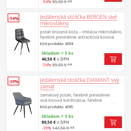
-54%
89,50 € **
Jedálenská stolička BERGEN sivé
-54%
mikrovlákno
poťah brúsená koža – imitácia mikrovlákno,
farebné prevedenie antracitová kovová
konštrukcia, farebné prevedenie čierna
Kód produktu: 4094
výška sedu 51 cm
>
Skladom
5 ks
40,50 €
s DPH
-54%
89,50 € **
Jedálenská stolička DIAMANT sivý
-39%
zamat
zamatový poťah, farebné prevedenie
sivá kovová konštrukcia, farebné
prevedenie čierna výška sedu 51 cm, hĺbka
Kód produktu: 4095
sedu 45,5 cm šírka sedu v zadnej najužšej
>
časti 36 cm, v prednej časti 42 cm vhodná k
Skladom
5 ks
stolu BERGEN dub 4090
89,50 €
s DPH
-39%
147,50 € **