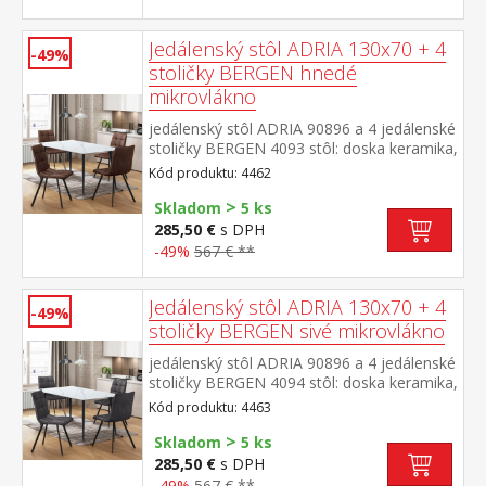
čierna výška sedu stoličky 49 cm rozmer
stola (š/h/v) 130 × 70 × 75 cm rozmer
stoličky (š/h/v) 45 × 53 × 88 cm
Jedálenský stôl ADRIA 130x70 + 4
-49%
stoličky BERGEN hnedé
mikrovlákno
jedálenský stôl ADRIA 90896 a 4 jedálenské
stoličky BERGEN 4093 stôl: doska keramika,
farebné prevedenie imitácia
Kód produktu: 4462
mramoru kovová konštrukcia, farebné
>
prevedenie čierna stolička: poťah brúsená
Skladom
5 ks
koža – imitácia mikrovlákno, farebné
285,50 €
s DPH
prevedenie hnedá kovová konštrukcia,
-49%
567 € **
farebné prevedenie čierna výška sedu
stoličky 51 cm rozmer stola (š/h/v) 130 × 70
× 75 cm rozmer stoličky (š/h/v) 45 × 53 × 88
Jedálenský stôl ADRIA 130x70 + 4
-49%
cm
stoličky BERGEN sivé mikrovlákno
jedálenský stôl ADRIA 90896 a 4 jedálenské
stoličky BERGEN 4094 stôl: doska keramika,
farebné prevedenie imitácia
Kód produktu: 4463
mramoru kovová konštrukcia, farebné
>
prevedenie čierna stolička: poťah brúsená
Skladom
5 ks
koža – imitácia mikrovlákno, farebné
285,50 €
s DPH
prevedenie antracitová kovová konštrukcia,
-49%
567 € **