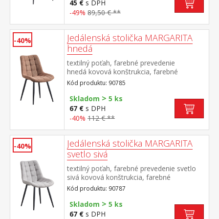
45 €
s DPH
-49%
89,50 € **
Jedálenská stolička MARGARITA
-40%
hnedá
textilný poťah, farebné prevedenie
hnedá kovová konštrukcia, farebné
prevedenie čierna výška sedu 49
Kód produktu: 90785
cm odporúčaná nosnosť do 130 kg
>
Skladom
5 ks
67 €
s DPH
-40%
112 € **
Jedálenská stolička MARGARITA
-40%
svetlo sivá
textilný poťah, farebné prevedenie svetlo
sivá kovová konštrukcia, farebné
prevedenie čierna výška sedu 49
Kód produktu: 90787
cm odporúčaná nosnosť do 130 kg
>
Skladom
5 ks
67 €
s DPH