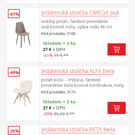
Jedálenská stolička OMEGA sivá
-61%
textilný poťah, farebné prevedenie
sivá kovové nohy, výška sedu 49 cm
Kód produktu: 3168
>
Skladom
5 ks
27 €
s DPH
-61%
71 € **
Jedálenská stolička ALFA biela
-69%
poťah koža – imitácia, farebné
prevedenie biela kovová konštrukcia, nohy
masív buk, výška sedu 46 cm
Kód produktu: 3170
>
Skladom
5 ks
27 €
s DPH
-69%
89,50 € **
Jedálenská stolička BETA biela
-35%