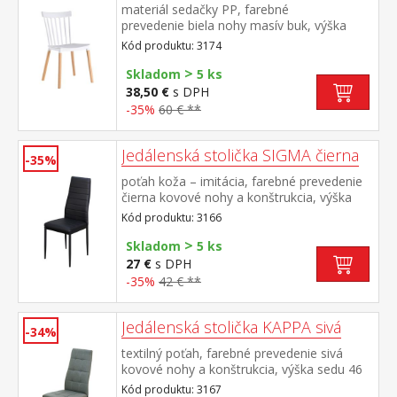
materiál sedačky PP, farebné
prevedenie biela nohy masív buk, výška
sedu 44 cm
Kód produktu: 3174
>
Skladom
5 ks
38,50 €
s DPH
-35%
60 € **
Jedálenská stolička SIGMA čierna
-35%
poťah koža – imitácia, farebné prevedenie
čierna kovové nohy a konštrukcia, výška
sedu 47 cm
Kód produktu: 3166
>
Skladom
5 ks
27 €
s DPH
-35%
42 € **
Jedálenská stolička KAPPA sivá
-34%
textilný poťah, farebné prevedenie sivá
kovové nohy a konštrukcia, výška sedu 46
cm
Kód produktu: 3167