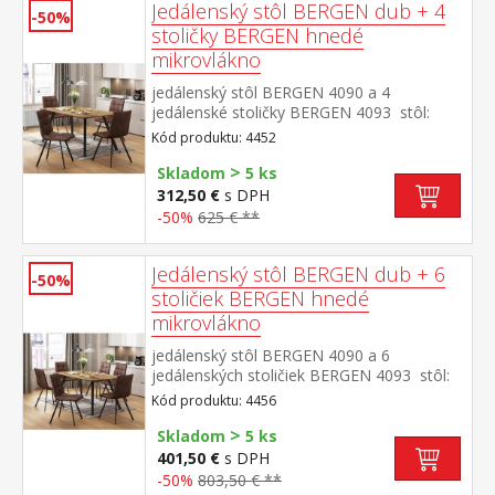
Jedálenský stôl BERGEN dub + 4
-50%
stoličky BERGEN hnedé
mikrovlákno
jedálenský stôl BERGEN 4090 a 4
jedálenské stoličky BERGEN 4093 stôl:
doska MDF, farebné prevedenie dub
Kód produktu: 4452
Wotan kovová konštrukcia, farebné
>
prevedenie čierna stolička: poťah brúsená
Skladom
5 ks
koža – imitácia mikrovlákno, farebné
312,50 €
s DPH
prevedenie hnedá kovová konštrukcia,
-50%
625 € **
farebné prevedenie čierna výška sedu
stoličky 51 cm rozmer stola (š/h/v) 140 × 80
× 75 cm rozmer stoličky (š/h/v) 45 × 53 × 88
Jedálenský stôl BERGEN dub + 6
-50%
cm
stoličiek BERGEN hnedé
mikrovlákno
jedálenský stôl BERGEN 4090 a 6
jedálenských stoličiek BERGEN 4093 stôl:
doska MDF, farebné prevedenie dub
Kód produktu: 4456
Wotan kovová konštrukcia, farebné
>
prevedenie čierna stolička: poťah brúsená
Skladom
5 ks
koža – imitácia mikrovlákno, farebné
401,50 €
s DPH
prevedenie hnedá kovová konštrukcia,
-50%
803,50 € **
farebné prevedenie čierna výška sedu