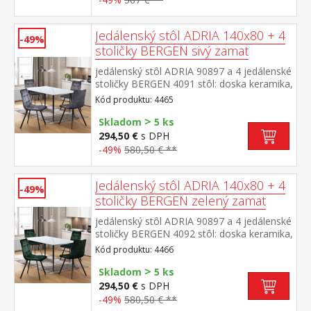
farebné prevedenie čierna výška sedu
stoličky 51 cm rozmer stola (š/h/v) 130 × 70
× 75 cm rozmer stoličky (š/h/v) 45 × 53 × 88
Jedálenský stôl ADRIA 140x80 + 4
-49%
cm
stoličky BERGEN sivý zamat
jedálenský stôl ADRIA 90897 a 4 jedálenské
stoličky BERGEN 4091 stôl: doska keramika,
farebné prevedenie imitácia
Kód produktu: 4465
mramoru kovová konštrukcia, farebné
>
prevedenie čierna stolička: zamatový poťah,
Skladom
5 ks
farebné prevedenie sivá kovová
294,50 €
s DPH
konštrukcia, farebné prevedenie
-49%
580,50 € **
čierna výška sedu stoličky 49 cm rozmer
stola (š/h/v) 140 × 70 × 75 cm rozmer
stoličky (š/h/v) 45 × 53 × 88 cm
Jedálenský stôl ADRIA 140x80 + 4
-49%
stoličky BERGEN zelený zamat
jedálenský stôl ADRIA 90897 a 4 jedálenské
stoličky BERGEN 4092 stôl: doska keramika,
farebné prevedenie imitácia
Kód produktu: 4466
mramoru kovová konštrukcia, farebné
>
prevedenie čierna stolička: zamatový poťah,
Skladom
5 ks
farebné prevedenie zelená kovová
294,50 €
s DPH
konštrukcia, farebné prevedenie
-49%
580,50 € **
čierna výška sedu stoličky 49 cm rozmer