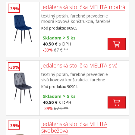
Jedálenská stolička MELITA modrá
-39%
textilný poťah, farebné prevedenie
modrá kovová konštrukcia, farebné
prevedenie čierna výška sedu 50
Kód produktu: 90905
cm odporúčaná nosnosť do 120 kg
>
Skladom
5 ks
40,50 €
s DPH
-39%
67 € **
Jedálenská stolička MELITA sivá
-39%
textilný poťah, farebné prevedenie
sivá kovová konštrukcia, farebné
prevedenie čierna výška sedu 50
Kód produktu: 90904
cm odporúčaná nosnosť do 120 kg
>
Skladom
5 ks
40,50 €
s DPH
-39%
67 € **
Jedálenská stolička MELITA
-39%
sivobéžová