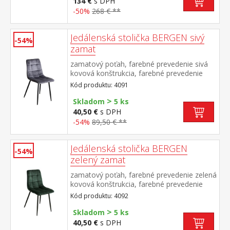
134 €
s DPH
-50%
268 € **
Jedálenská stolička BERGEN sivý
-54%
zamat
zamatový poťah, farebné prevedenie sivá
kovová konštrukcia, farebné prevedenie
čierna výška sedu 49 cm
Kód produktu: 4091
>
Skladom
5 ks
40,50 €
s DPH
-54%
89,50 € **
Jedálenská stolička BERGEN
-54%
zelený zamat
zamatový poťah, farebné prevedenie zelená
kovová konštrukcia, farebné prevedenie
čierna výška sedu 49 cm
Kód produktu: 4092
>
Skladom
5 ks
40,50 €
s DPH