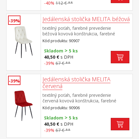
-40%
112 € **
Jedálenská stolička MELITA béžová
-39%
textilný poťah, farebné prevedenie
béžová kovová konštrukcia, farebné
prevedenie čierna výška sedu 50
Kód produktu: 90907
cm odporúčaná nosnosť do 120 kg
>
Skladom
5 ks
40,50 €
s DPH
-39%
67 € **
Jedálenská stolička MELITA
-39%
červená
textilný poťah, farebné prevedenie
červená kovová konštrukcia, farebné
prevedenie čierna výška sedu 50
Kód produktu: 90906
cm odporúčaná nosnosť do 120 kg
>
Skladom
5 ks
40,50 €
s DPH
-39%
67 € **