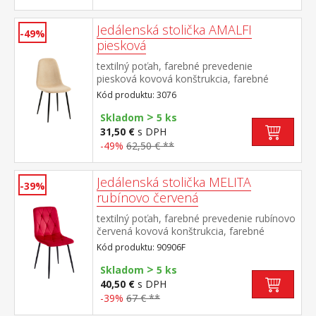
Jedálenská stolička AMALFI
-49%
piesková
textilný poťah, farebné prevedenie
piesková kovová konštrukcia, farebné
prevedenie čierna
Kód produktu: 3076
>
Skladom
5 ks
31,50 €
s DPH
-49%
62,50 € **
Jedálenská stolička MELITA
-39%
rubínovo červená
textilný poťah, farebné prevedenie rubínovo
červená kovová konštrukcia, farebné
prevedenie čierna výška sedu 50 cm
Kód produktu: 90906F
odporúčaná nosnosť do 120 kg
>
Skladom
5 ks
40,50 €
s DPH
-39%
67 € **