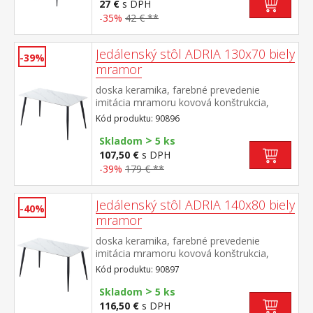
27 €
s DPH
-35%
42 € **
Jedálenský stôl ADRIA 130x70 biely
-39%
mramor
doska keramika, farebné prevedenie
imitácia mramoru kovová konštrukcia,
farebné prevedenie čierna
Kód produktu: 90896
>
Skladom
5 ks
107,50 €
s DPH
-39%
179 € **
Jedálenský stôl ADRIA 140x80 biely
-40%
mramor
doska keramika, farebné prevedenie
imitácia mramoru kovová konštrukcia,
farebné prevedenie čierna
Kód produktu: 90897
>
Skladom
5 ks
116,50 €
s DPH