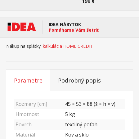
190 €
IDEA NÁBYTOK
Pomáhame Vám šetriť
Nákup na splátky:
kalkulácia HOME CREDIT
Parametre
Podrobný popis
Rozmery [cm]
45 × 53 × 88 (š × h × v)
Hmotnost
5
kg
Povrch
textilný poťah
Materiál
Kov a sklo