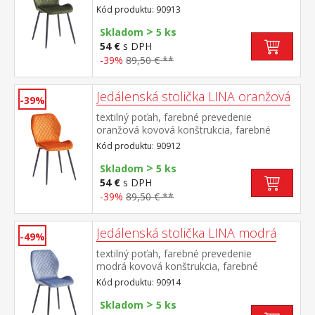
prevedenie čierna výška sedu 50
Kód produktu: 90913
cm odporúčaná nosnosť do 120 kg
>
Skladom
5 ks
54 €
s DPH
-39%
89,50 € **
Jedálenská stolička LINA oranžová
-39%
textilný poťah, farebné prevedenie
oranžová kovová konštrukcia, farebné
prevedenie čierna výška sedu 50
Kód produktu: 90912
cm odporúčaná nosnosť do 120 kg
>
Skladom
5 ks
54 €
s DPH
-39%
89,50 € **
Jedálenská stolička LINA modrá
-49%
textilný poťah, farebné prevedenie
modrá kovová konštrukcia, farebné
prevedenie čierna výška sedu 50
Kód produktu: 90914
cm odporúčaná nosnosť do 120 kg
>
Skladom
5 ks