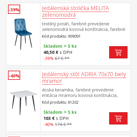
Jedálenská stolička MELITA
-39%
zelenomodrá
textilný poťah, farebné prevedenie
zelenomodrá kovová konštrukcia, farebné
prevedenie čierna výška sedu 50 cm
Kód produktu: 90905F
odporúčaná nosnosť do 120 kg
>
Skladom
5 ks
40,50 €
s DPH
-39%
67 € **
Jedálenský stôl ADRIA 70x70 biely
-40%
mramor
doska keramika, farebné prevedenie
imitácia mramoru kovová konštrukcia,
farebné prevedenie čierna
Kód produktu: 81202
>
Skladom
5 ks
103 €
s DPH
-40%
174 € **