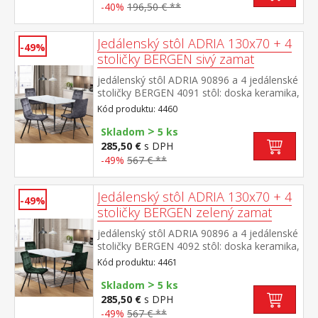
-40%
196,50 € **
Jedálenský stôl ADRIA 130x70 + 4
-49%
stoličky BERGEN sivý zamat
jedálenský stôl ADRIA 90896 a 4 jedálenské
stoličky BERGEN 4091 stôl: doska keramika,
farebné prevedenie imitácia
Kód produktu: 4460
mramoru kovová konštrukcia, farebné
>
prevedenie čierna stolička: zamatový poťah,
Skladom
5 ks
farebné prevedenie sivá kovová
285,50 €
s DPH
konštrukcia, farebné prevedenie
-49%
567 € **
čierna výška sedu stoličky 49 cm rozmer
stola (š/h/v) 130 × 70 × 75 cm rozmer
stoličky (š/h/v) 45 × 53 × 88 cm
Jedálenský stôl ADRIA 130x70 + 4
-49%
stoličky BERGEN zelený zamat
jedálenský stôl ADRIA 90896 a 4 jedálenské
stoličky BERGEN 4092 stôl: doska keramika,
farebné prevedenie imitácia
Kód produktu: 4461
mramoru kovová konštrukcia, farebné
>
prevedenie čierna stolička: zamatový poťah,
Skladom
5 ks
farebné prevedenie zelená kovová
285,50 €
s DPH
konštrukcia, farebné prevedenie
-49%
567 € **