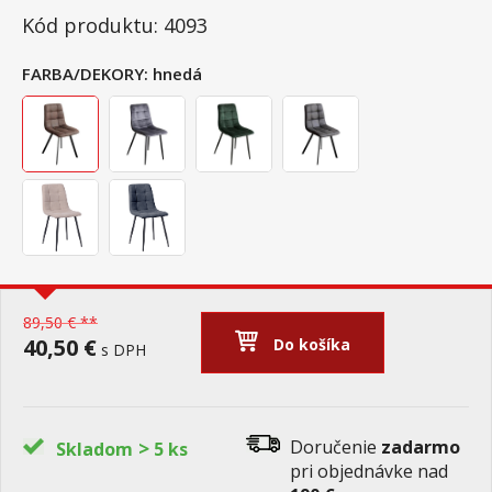
Kód produktu: 4093
FARBA/DEKORY:
hnedá
89,50 € **
40,50 €
Do košíka
s DPH
>
Doručenie
zadarmo
Skladom
5 ks
pri objednávke nad