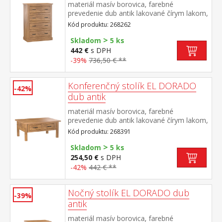
materiál masív borovica, farebné
prevedenie dub antik lakované čírym lakom,
vlis drevenej štruktúry štyri zásuvky súčasť
Kód produktu: 268262
zostavy EL DORADO
>
Skladom
5 ks
442 €
s DPH
-39%
736,50 € **
Konferenčný stolík EL DORADO
-42%
dub antik
materiál masív borovica, farebné
prevedenie dub antik lakované čírym lakom,
vlis drevenej štruktúry dve zásuvky súčasť
Kód produktu: 268391
zostavy EL DORADO
>
Skladom
5 ks
254,50 €
s DPH
-42%
442 € **
Nočný stolík EL DORADO dub
-39%
antik
materiál masív borovica, farebné