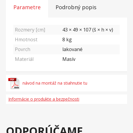
Parametre
Podrobný popis
Rozmery [cm]
43 × 49 × 107 (š × h × v)
Hmotnost
8
kg
Povrch
lakované
Materiál
Masív
návod na montáž na stiahnutie tu
Informácie o produkte a bezpečnosti
ODPORÚČAME