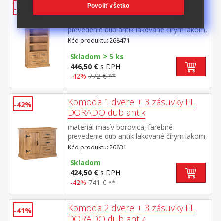
Knižnica EL DORADO dub antik
Povoliť všetko
-42%
materiál masív borovica, farebné
prevedenie dub antik lakované čírym lakom,
vlis drevenej štruktúry tri police, jedna
Kód produktu: 268471
široká a dve úzke zásuvky súčasť zostavy
>
EL DORADO
Skladom
5 ks
446,50 €
s DPH
-42%
772 € **
Komoda 1 dvere + 3 zásuvky EL
-42%
DORADO dub antik
materiál masív borovica, farebné
prevedenie dub antik lakované čírym lakom,
vlis drevenej štruktúry 1 dvierka, 1 polica, 3
Kód produktu: 26831
zásuvky súčasť zostavy EL DORADO
Skladom
424,50 €
s DPH
-42%
741 € **
Komoda 2 dvere + 3 zásuvky EL
-41%
DORADO dub antik