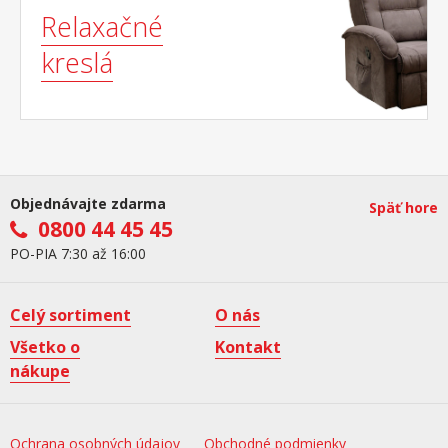
Relaxačné
kreslá
Objednávajte zdarma
Späť hore
0800 44 45 45
PO-PIA 7:30 až 16:00
Celý sortiment
O nás
Všetko o
Kontakt
nákupe
Ochrana osobných údajov
Obchodné podmienky