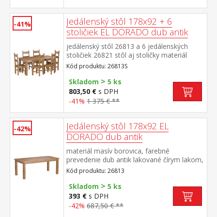
Jedálenský stôl 178x92 + 6
-41%
stoličiek EL DORADO dub antik
jedálenský stôl 26813 a 6 jedálenských
stoličiek 26821 stôl aj stoličky materiál
masív borovica, farebné prevedenie dub
Kód produktu: 26813S
antik lakované čírym lakom, vlis drevenej
>
štruktúry rozmer stola (š/h/v) 178 × 92 × 76
Skladom
5 ks
cm rozmer stoličky (š/h/v) 43 × 49 × 107
803,50 €
s DPH
cm súčasť zostavy EL DORADO
-41%
1 375 € **
Jedálenský stôl 178x92 EL
-42%
DORADO dub antik
materiál masív borovica, farebné
prevedenie dub antik lakované čírym lakom,
vlis drevenej štruktúry súčasť zostavy EL
Kód produktu: 26813
DORADO
>
Skladom
5 ks
393 €
s DPH
-42%
687,50 € **