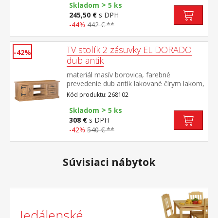
>
DORADO
Skladom
5 ks
245,50 €
s DPH
-44%
442 € **
TV stolík 2 zásuvky EL DORADO
-42%
dub antik
materiál masív borovica, farebné
prevedenie dub antik lakované čírym lakom,
vlis drevenej štruktúry 1 dvierka, 2 zásuvky,
Kód produktu: 268102
2 otvorené police súčasť zostavy EL
>
DORADO
Skladom
5 ks
308 €
s DPH
-42%
540 € **
Súvisiaci nábytok
Jedálenské