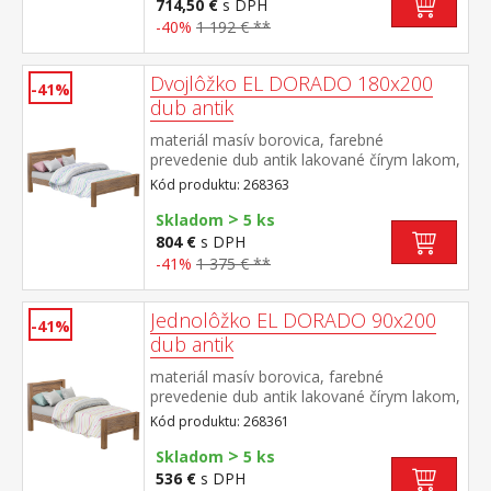
DORADO
714,50 €
s DPH
-40%
1 192 € **
Dvojlôžko EL DORADO 180x200
-41%
dub antik
materiál masív borovica, farebné
prevedenie dub antik lakované čírym lakom,
vlis drevenej štruktúry cena bez roštu a
Kód produktu: 268363
matraca odporúčaný rozmer matraca 180 ×
>
200 cm alebo 2 kusy 90 × 200 cm a rošt R4
Skladom
5 ks
alebo 2 kusy R1 súčasť zostavy EL
804 €
s DPH
DORADO
-41%
1 375 € **
Jednolôžko EL DORADO 90x200
-41%
dub antik
materiál masív borovica, farebné
prevedenie dub antik lakované čírym lakom,
vlis drevenej štruktúry cena bez roštu a
Kód produktu: 268361
matraca odporúčaný rozmer matraca 90 ×
>
200 cm a rošt R1 súčasť zostavy EL
Skladom
5 ks
DORADO
536 €
s DPH