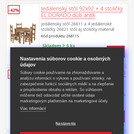
Jedálenský stôl 92x92 + 4 stoličky
-42%
EL DORADO dub antik
jedálenský stôl 26811 a 4 jedálenské
stoličky 26821 stôl aj stoličky materiál
masív borovica, farebné prevedenie dub
Kód produktu: 26811S
antik lakované čírym lakom, vlis drevenej
>
štruktúry rozmer stola (š/h/v) 92 × 92 × 76
Skladom
5 ks
cm rozmer stoličky (š/h/v) 43 × 49 × 107
535,50 €
s DPH
cm súčasť zostavy EL DORADO
-42%
929 € **
Nastavenia súborov cookie a osobných
údajov
Jedálenský stôl 92x92 EL DORADO
Súbory cookie používame na zhromažďovanie a
-40%
analýzu informácií o výkone a používaní stránky, na
dub antik
zabezpečenie funkcií sociálnych médií a na zlepšenie
materiál masív borovica, farebné
a prispôsobenie obsahu a reklám. So súhlasom
prevedenie dub antik lakované čírym lakom,
môžeme tiež odovzdať určité osobné údaje
vlis drevenej štruktúry súčasť zostavy EL
Kód produktu: 26811
marketingovým platformám na marketingové účely.
DORADO
Viac informácií
>
Skladom
5 ks
263,50 €
s DPH
-40%
442 € **
Nastavenia