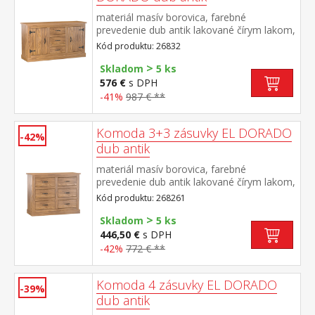
materiál masív borovica, farebné
prevedenie dub antik lakované čírym lakom,
vlis drevenej štruktúry 2 dvierka, 2 police, 3
Kód produktu: 26832
zásuvky súčasť zostavy EL DORADO
>
Skladom
5 ks
576 €
s DPH
-41%
987 € **
Komoda 3+3 zásuvky EL DORADO
-42%
dub antik
materiál masív borovica, farebné
prevedenie dub antik lakované čírym lakom,
vlis drevenej štruktúry šesť zásuviek súčasť
Kód produktu: 268261
zostavy EL DORADO
>
Skladom
5 ks
446,50 €
s DPH
-42%
772 € **
Komoda 4 zásuvky EL DORADO
-39%
dub antik