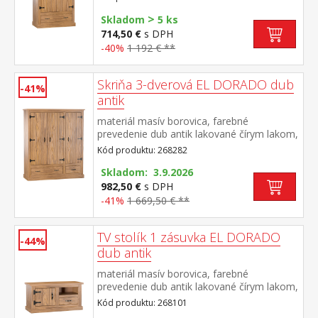
šatníková tyč a polica na klobúky v dolnej
>
časti široká zásuvka súčasť zostavy EL
Skladom
5 ks
DORADO
714,50 €
s DPH
-40%
1 192 € **
Skriňa 3-dverová EL DORADO dub
-41%
antik
materiál masív borovica, farebné
prevedenie dub antik lakované čírym lakom,
vlis drevenej štruktúry priestor delený v
Kód produktu: 268282
pomere 2:1 v ľavej časti šatníková tyč a
polica na klobúky v pravej časti dve police, v
Skladom: 3.9.2026
dolnej časti dve zásuvky súčasť zostavy EL
982,50 €
s DPH
DORADO
-41%
1 669,50 € **
TV stolík 1 zásuvka EL DORADO
-44%
dub antik
materiál masív borovica, farebné
prevedenie dub antik lakované čírym lakom,
vlis drevenej štruktúry 1 dvierka, 1 zásuvka,
Kód produktu: 268101
1 otvorená polica súčasť zostavy EL