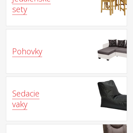
sety
Pohovky
Sedacie
vaky