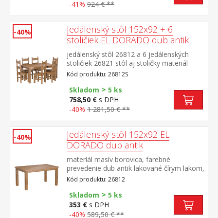
-41%
924 € **
Jedálenský stôl 152x92 + 6
-40%
stoličiek EL DORADO dub antik
jedálenský stôl 26812 a 6 jedálenských
stoličiek 26821 stôl aj stoličky materiál
masív borovica, farebné prevedenie dub
Kód produktu: 26812S
antik lakované čírym lakom, vlis drevenej
>
štruktúry rozmer stola (š/h/v) 152 × 92 × 76
Skladom
5 ks
cm rozmer stoličky (š/h/v) 43 × 49 × 107
758,50 €
s DPH
cm súčasť zostavy EL DORADO
-40%
1 281,50 € **
Jedálenský stôl 152x92 EL
-40%
DORADO dub antik
materiál masív borovica, farebné
prevedenie dub antik lakované čírym lakom,
vlis drevenej štruktúry súčasť zostavy EL
Kód produktu: 26812
DORADO
>
Skladom
5 ks
353 €
s DPH
-40%
589,50 € **