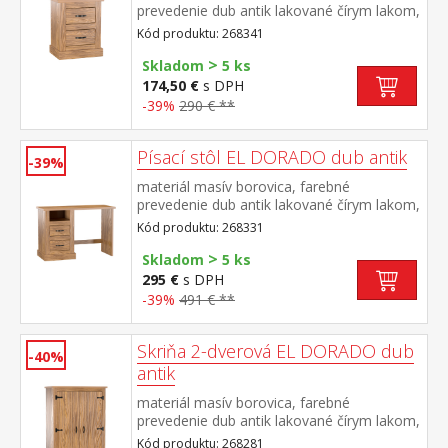
prevedenie dub antik lakované čírym lakom,
vlis drevenej štruktúry dve zásuvky súčasť
Kód produktu: 268341
zostavy EL DORADO
>
Skladom
5 ks
174,50 €
s DPH
-39%
290 € **
Písací stôl EL DORADO dub antik
-39%
materiál masív borovica, farebné
prevedenie dub antik lakované čírym lakom,
vlis drevenej štruktúry 2 zásuvky, 1
Kód produktu: 268331
otvorená polica súčasť zostavy EL
>
DORADO
Skladom
5 ks
295 €
s DPH
-39%
491 € **
Skriňa 2-dverová EL DORADO dub
-40%
antik
materiál masív borovica, farebné
prevedenie dub antik lakované čírym lakom,
vlis drevenej štruktúry v hornej časti
Kód produktu: 268281