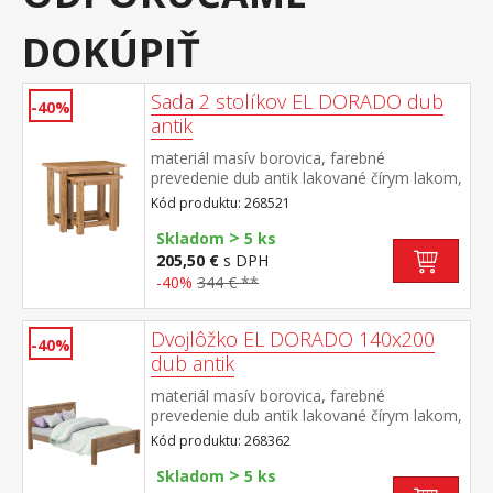
DOKÚPIŤ
Sada 2 stolíkov EL DORADO dub
-40%
antik
materiál masív borovica, farebné
prevedenie dub antik lakované čírym lakom,
vlis drevenej štruktúry rozmer menšieho
Kód produktu: 268521
stolíka (š/h/v) 46 × 36 × 50 cm súčasť
>
zostavy EL DORADO
Skladom
5 ks
205,50 €
s DPH
-40%
344 € **
Dvojlôžko EL DORADO 140x200
-40%
dub antik
materiál masív borovica, farebné
prevedenie dub antik lakované čírym lakom,
vlis drevenej štruktúry cena bez roštu a
Kód produktu: 268362
matraca odporúčaný rozmer matraca 140 ×
>
200 cm a rošt R3 súčasť zostavy EL
Skladom
5 ks