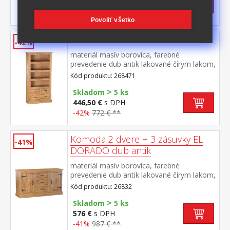
263,50 €
s DPH
-40%
442 € **
Povoliť všetko
Knižnica EL DORADO dub antik
-42%
materiál masív borovica, farebné
prevedenie dub antik lakované čírym lakom,
vlis drevenej štruktúry tri police, jedna
Kód produktu: 268471
široká a dve úzke zásuvky súčasť zostavy
>
EL DORADO
Skladom
5 ks
446,50 €
s DPH
-42%
772 € **
Komoda 2 dvere + 3 zásuvky EL
-41%
DORADO dub antik
materiál masív borovica, farebné
prevedenie dub antik lakované čírym lakom,
vlis drevenej štruktúry 2 dvierka, 2 police, 3
Kód produktu: 26832
zásuvky súčasť zostavy EL DORADO
>
Skladom
5 ks
576 €
s DPH
-41%
987 € **