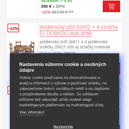
>
Skladom
5 ks
393 €
s DPH
-42%
687,50 € **
Jedálenský stôl 92x92 + 4 stoličky
-42%
EL DORADO dub antik
jedálenský stôl 26811 a 4 jedálenské
stoličky 26821 stôl aj stoličky materiál
masív borovica, farebné prevedenie dub
Kód produktu: 26811S
antik lakované čírym lakom, vlis drevenej
>
štruktúry rozmer stola (š/h/v) 92 × 92 × 76
Skladom
5 ks
Nastavenia súborov cookie a osobných
cm rozmer stoličky (š/h/v) 43 × 49 × 107
535,50 €
s DPH
údajov
cm súčasť zostavy EL DORADO
-42%
929 € **
Súbory cookie používame na zhromažďovanie a
analýzu informácií o výkone a používaní stránky, na
Jedálenský stôl 92x92 EL DORADO
zabezpečenie funkcií sociálnych médií a na zlepšenie
-40%
a prispôsobenie obsahu a reklám. So súhlasom
dub antik
môžeme tiež odovzdať určité osobné údaje
materiál masív borovica, farebné
marketingovým platformám na marketingové účely.
prevedenie dub antik lakované čírym lakom,
Viac informácií
vlis drevenej štruktúry súčasť zostavy EL
Kód produktu: 26811
DORADO
>
Skladom
5 ks
Nastavenia