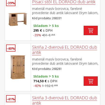
Písací stôl EL DORADO dub antik
-39%
materiál masív borovica, farebné
prevedenie dub antik lakované čírym lakom,
vlis drevenej štruktúry 2 zásuvky, 1
Kód produktu: 268331
otvorená polica súčasť zostavy EL
>
DORADO
Skladom
5 ks
295 €
s DPH
-39%
491 € **
Skriňa 2-dverová EL DORADO dub
-40%
antik
materiál masív borovica, farebné
prevedenie dub antik lakované čírym lakom,
vlis drevenej štruktúry v hornej časti
Kód produktu: 268281
šatníková tyč a polica na klobúky v dolnej
>
časti široká zásuvka súčasť zostavy EL
Skladom
5 ks
DORADO
714,50 €
s DPH
-40%
1 192 € **
Skriňa 3-dverová EL DORADO dub
-41%
antik