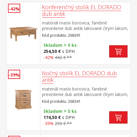
Konferenčný stolík EL DORADO
-42%
dub antik
materiál masív borovica, farebné
prevedenie dub antik lakované čírym lakom,
vlis drevenej štruktúry dve zásuvky súčasť
Kód produktu: 268391
zostavy EL DORADO
>
Skladom
5 ks
254,50 €
s DPH
-42%
442 € **
Nočný stolík EL DORADO dub
-39%
antik
materiál masív borovica, farebné
prevedenie dub antik lakované čírym lakom,
vlis drevenej štruktúry dve zásuvky súčasť
Kód produktu: 268341
zostavy EL DORADO
>
Skladom
5 ks
174,50 €
s DPH
-39%
290 € **