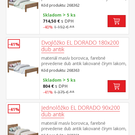
vlis drevenej štruktúry cena bez roštu a
Kód produktu: 268362
matraca odporúčaný rozmer matraca 140 ×
>
200 cm a rošt R3 súčasť zostavy EL
Skladom
5 ks
DORADO
714,50 €
s DPH
-40%
1 192 € **
Dvojlôžko EL DORADO 180x200
-41%
dub antik
materiál masív borovica, farebné
prevedenie dub antik lakované čírym lakom,
vlis drevenej štruktúry cena bez roštu a
Kód produktu: 268363
matraca odporúčaný rozmer matraca 180 ×
>
200 cm alebo 2 kusy 90 × 200 cm a rošt R4
Skladom
5 ks
alebo 2 kusy R1 súčasť zostavy EL
804 €
s DPH
DORADO
-41%
1 375 € **
Jednolôžko EL DORADO 90x200
-41%
dub antik
materiál masív borovica, farebné
prevedenie dub antik lakované čírym lakom,
vlis drevenej štruktúry cena bez roštu a