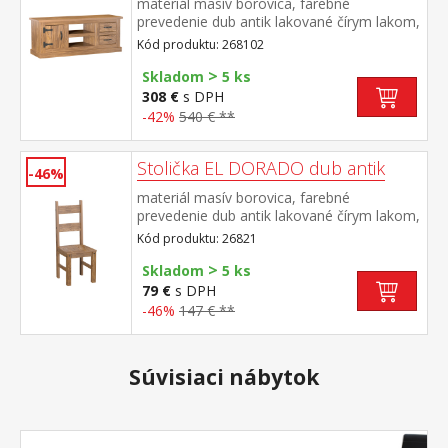
materiál masív borovica, farebné
prevedenie dub antik lakované čírym lakom,
vlis drevenej štruktúry 1 dvierka, 2 zásuvky,
Kód produktu: 268102
2 otvorené police súčasť zostavy EL
>
DORADO
Skladom
5 ks
308 €
s DPH
-42%
540 € **
Stolička EL DORADO dub antik
-46%
materiál masív borovica, farebné
prevedenie dub antik lakované čírym lakom,
vlis drevenej štruktúry súčasť zostavy EL
Kód produktu: 26821
DORADO
>
Skladom
5 ks
79 €
s DPH
-46%
147 € **
Súvisiaci nábytok