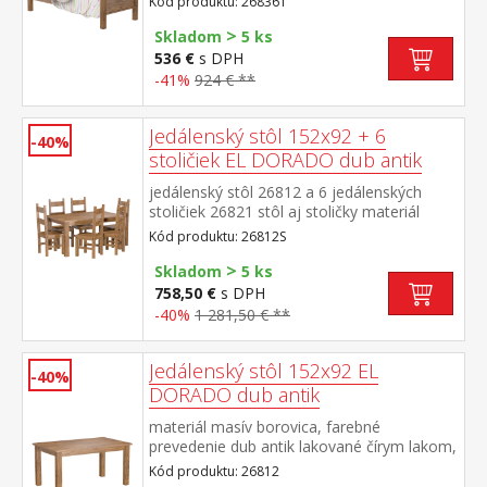
Kód produktu: 268361
matraca odporúčaný rozmer matraca 90 ×
>
200 cm a rošt R1 súčasť zostavy EL
Skladom
5 ks
DORADO
536 €
s DPH
-41%
924 € **
Jedálenský stôl 152x92 + 6
-40%
stoličiek EL DORADO dub antik
jedálenský stôl 26812 a 6 jedálenských
stoličiek 26821 stôl aj stoličky materiál
masív borovica, farebné prevedenie dub
Kód produktu: 26812S
antik lakované čírym lakom, vlis drevenej
>
štruktúry rozmer stola (š/h/v) 152 × 92 × 76
Skladom
5 ks
cm rozmer stoličky (š/h/v) 43 × 49 × 107
758,50 €
s DPH
cm súčasť zostavy EL DORADO
-40%
1 281,50 € **
Jedálenský stôl 152x92 EL
-40%
DORADO dub antik
materiál masív borovica, farebné
prevedenie dub antik lakované čírym lakom,
vlis drevenej štruktúry súčasť zostavy EL
Kód produktu: 26812
DORADO