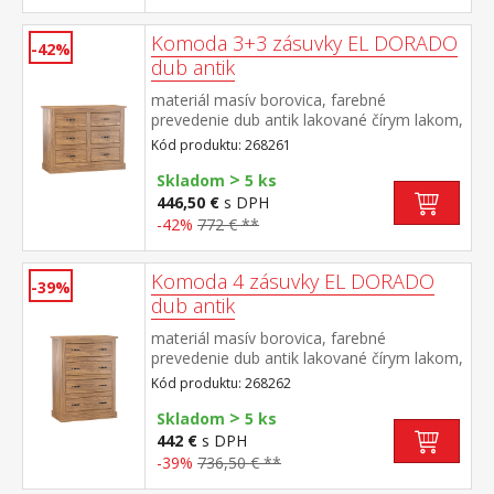
Komoda 3+3 zásuvky EL DORADO
-42%
dub antik
materiál masív borovica, farebné
prevedenie dub antik lakované čírym lakom,
vlis drevenej štruktúry šesť zásuviek súčasť
Kód produktu: 268261
zostavy EL DORADO
>
Skladom
5 ks
446,50 €
s DPH
-42%
772 € **
Komoda 4 zásuvky EL DORADO
-39%
dub antik
materiál masív borovica, farebné
prevedenie dub antik lakované čírym lakom,
vlis drevenej štruktúry štyri zásuvky súčasť
Kód produktu: 268262
zostavy EL DORADO
>
Skladom
5 ks
442 €
s DPH
-39%
736,50 € **