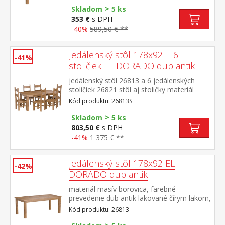
>
Skladom
5 ks
353 €
s DPH
-40%
589,50 € **
Jedálenský stôl 178x92 + 6
-41%
stoličiek EL DORADO dub antik
jedálenský stôl 26813 a 6 jedálenských
stoličiek 26821 stôl aj stoličky materiál
masív borovica, farebné prevedenie dub
Kód produktu: 26813S
antik lakované čírym lakom, vlis drevenej
>
štruktúry rozmer stola (š/h/v) 178 × 92 × 76
Skladom
5 ks
cm rozmer stoličky (š/h/v) 43 × 49 × 107
803,50 €
s DPH
cm súčasť zostavy EL DORADO
-41%
1 375 € **
Jedálenský stôl 178x92 EL
-42%
DORADO dub antik
materiál masív borovica, farebné
prevedenie dub antik lakované čírym lakom,
vlis drevenej štruktúry súčasť zostavy EL
Kód produktu: 26813
DORADO