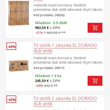
materiál masív borovica, farebné
prevedenie dub antik lakované čírym lakom,
vlis drevenej štruktúry priestor delený v
Kód produktu: 268282
pomere 2:1 v ľavej časti šatníková tyč a
polica na klobúky v pravej časti dve police, v
Skladom: 3.9.2026
dolnej časti dve zásuvky súčasť zostavy EL
982,50 €
s DPH
DORADO
-41%
1 669,50 € **
TV stolík 1 zásuvka EL DORADO
-44%
dub antik
materiál masív borovica, farebné
prevedenie dub antik lakované čírym lakom,
vlis drevenej štruktúry 1 dvierka, 1 zásuvka,
Kód produktu: 268101
1 otvorená polica súčasť zostavy EL
>
DORADO
Skladom
5 ks
245,50 €
s DPH
-44%
442 € **
TV stolík 2 zásuvky EL DORADO
-42%
dub antik