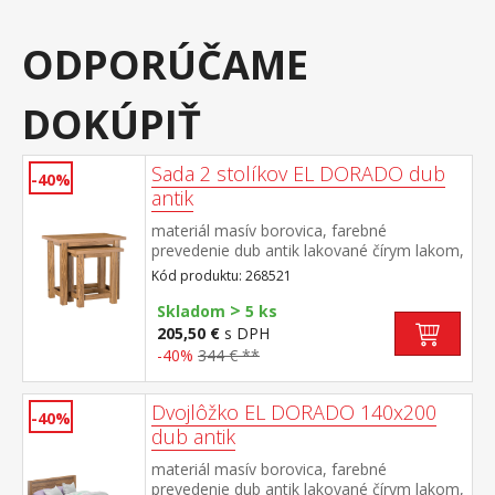
ODPORÚČAME
DOKÚPIŤ
Sada 2 stolíkov EL DORADO dub
-40%
antik
materiál masív borovica, farebné
prevedenie dub antik lakované čírym lakom,
vlis drevenej štruktúry rozmer menšieho
Kód produktu: 268521
stolíka (š/h/v) 46 × 36 × 50 cm súčasť
>
zostavy EL DORADO
Skladom
5 ks
205,50 €
s DPH
-40%
344 € **
Dvojlôžko EL DORADO 140x200
-40%
dub antik
materiál masív borovica, farebné
prevedenie dub antik lakované čírym lakom,