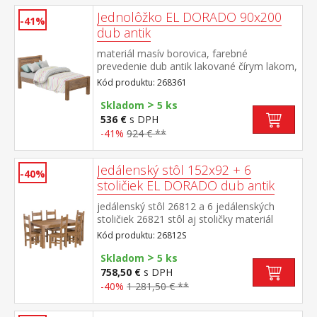
Jednolôžko EL DORADO 90x200
-41%
dub antik
materiál masív borovica, farebné
prevedenie dub antik lakované čírym lakom,
vlis drevenej štruktúry cena bez roštu a
Kód produktu: 268361
matraca odporúčaný rozmer matraca 90 ×
>
200 cm a rošt R1 súčasť zostavy EL
Skladom
5 ks
DORADO
536 €
s DPH
-41%
924 € **
Jedálenský stôl 152x92 + 6
-40%
stoličiek EL DORADO dub antik
jedálenský stôl 26812 a 6 jedálenských
stoličiek 26821 stôl aj stoličky materiál
masív borovica, farebné prevedenie dub
Kód produktu: 26812S
antik lakované čírym lakom, vlis drevenej
>
štruktúry rozmer stola (š/h/v) 152 × 92 × 76
Skladom
5 ks
cm rozmer stoličky (š/h/v) 43 × 49 × 107
758,50 €
s DPH
cm súčasť zostavy EL DORADO
-40%
1 281,50 € **