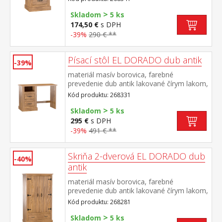
zostavy EL DORADO
>
Skladom
5 ks
174,50 €
s DPH
-39%
290 € **
Písací stôl EL DORADO dub antik
-39%
materiál masív borovica, farebné
prevedenie dub antik lakované čírym lakom,
vlis drevenej štruktúry 2 zásuvky, 1
Kód produktu: 268331
otvorená polica súčasť zostavy EL
>
DORADO
Skladom
5 ks
295 €
s DPH
-39%
491 € **
Skriňa 2-dverová EL DORADO dub
-40%
antik
materiál masív borovica, farebné
prevedenie dub antik lakované čírym lakom,
vlis drevenej štruktúry v hornej časti
Kód produktu: 268281
šatníková tyč a polica na klobúky v dolnej
>
časti široká zásuvka súčasť zostavy EL
Skladom
5 ks