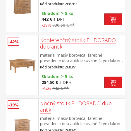
vlis drevenej štruktúry štyri zásuvky súčasť
Kód produktu: 268262
zostavy EL DORADO
>
Skladom
5 ks
442 €
s DPH
-39%
736,50 € **
Konferenčný stolík EL DORADO
-42%
dub antik
materiál masív borovica, farebné
prevedenie dub antik lakované čírym lakom,
vlis drevenej štruktúry dve zásuvky súčasť
Kód produktu: 268391
zostavy EL DORADO
>
Skladom
5 ks
254,50 €
s DPH
-42%
442 € **
Nočný stolík EL DORADO dub
-39%
antik
materiál masív borovica, farebné
prevedenie dub antik lakované čírym lakom,
vlis drevenej štruktúry dve zásuvky súčasť
Kód produktu: 268341