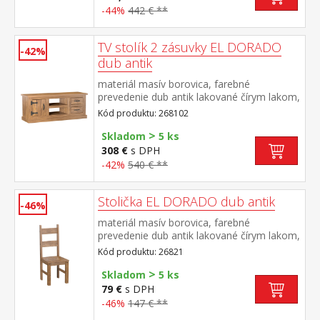
-44%
442 € **
TV stolík 2 zásuvky EL DORADO
-42%
dub antik
materiál masív borovica, farebné
prevedenie dub antik lakované čírym lakom,
vlis drevenej štruktúry 1 dvierka, 2 zásuvky,
Kód produktu: 268102
2 otvorené police súčasť zostavy EL
>
DORADO
Skladom
5 ks
308 €
s DPH
-42%
540 € **
Stolička EL DORADO dub antik
-46%
materiál masív borovica, farebné
prevedenie dub antik lakované čírym lakom,
vlis drevenej štruktúry súčasť zostavy EL
Kód produktu: 26821
DORADO
>
Skladom
5 ks
79 €
s DPH
-46%
147 € **