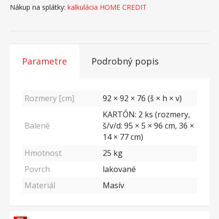
Nákup na splátky:
kalkulácia HOME CREDIT
Parametre
Podrobný popis
Rozmery [cm]
92 × 92 × 76 (š × h × v)
KARTÓN: 2 ks (rozmery,
Balené
š/v/d: 95 × 5 × 96 cm, 36 ×
14 × 77 cm)
Hmotnost
25
kg
Povrch
lakované
Materiál
Masív