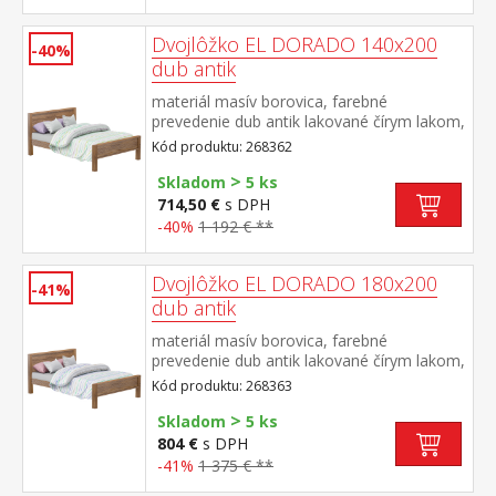
Dvojlôžko EL DORADO 140x200
-40%
dub antik
materiál masív borovica, farebné
prevedenie dub antik lakované čírym lakom,
vlis drevenej štruktúry cena bez roštu a
Kód produktu: 268362
matraca odporúčaný rozmer matraca 140 ×
>
200 cm a rošt R3 súčasť zostavy EL
Skladom
5 ks
DORADO
714,50 €
s DPH
-40%
1 192 € **
Dvojlôžko EL DORADO 180x200
-41%
dub antik
materiál masív borovica, farebné
prevedenie dub antik lakované čírym lakom,
vlis drevenej štruktúry cena bez roštu a
Kód produktu: 268363
matraca odporúčaný rozmer matraca 180 ×
>
200 cm alebo 2 kusy 90 × 200 cm a rošt R4
Skladom
5 ks
alebo 2 kusy R1 súčasť zostavy EL
804 €
s DPH
DORADO
-41%
1 375 € **