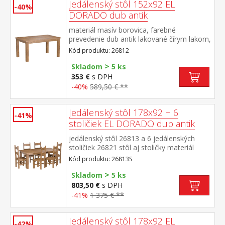
Jedálenský stôl 152x92 EL
-40%
DORADO dub antik
materiál masív borovica, farebné
prevedenie dub antik lakované čírym lakom,
vlis drevenej štruktúry súčasť zostavy EL
Kód produktu: 26812
DORADO
>
Skladom
5 ks
353 €
s DPH
-40%
589,50 € **
Jedálenský stôl 178x92 + 6
-41%
stoličiek EL DORADO dub antik
jedálenský stôl 26813 a 6 jedálenských
stoličiek 26821 stôl aj stoličky materiál
masív borovica, farebné prevedenie dub
Kód produktu: 26813S
antik lakované čírym lakom, vlis drevenej
>
štruktúry rozmer stola (š/h/v) 178 × 92 × 76
Skladom
5 ks
cm rozmer stoličky (š/h/v) 43 × 49 × 107
803,50 €
s DPH
cm súčasť zostavy EL DORADO
-41%
1 375 € **
Jedálenský stôl 178x92 EL
-42%