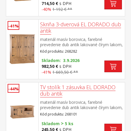
DORADO
714,50 €
s DPH
-40%
1 192 € **
Skriňa 3-dverová EL DORADO dub
-41%
antik
materiál masív borovica, farebné
prevedenie dub antik lakované čírym lakom,
vlis drevenej štruktúry priestor delený v
Kód produktu: 268282
pomere 2:1 v ľavej časti šatníková tyč a
polica na klobúky v pravej časti dve police, v
Skladom: 3.9.2026
dolnej časti dve zásuvky súčasť zostavy EL
982,50 €
s DPH
DORADO
-41%
1 669,50 € **
TV stolík 1 zásuvka EL DORADO
-44%
dub antik
materiál masív borovica, farebné
prevedenie dub antik lakované čírym lakom,
vlis drevenej štruktúry 1 dvierka, 1 zásuvka,
Kód produktu: 268101
1 otvorená polica súčasť zostavy EL
>
DORADO
Skladom
5 ks
245,50 €
s DPH