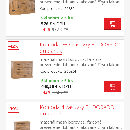
prevedenie dub antik lakované čírym lakom,
vlis drevenej štruktúry 2 dvierka, 2 police, 3
Kód produktu: 26832
zásuvky súčasť zostavy EL DORADO
>
Skladom
5 ks
576 €
s DPH
-41%
987 € **
Komoda 3+3 zásuvky EL DORADO
-42%
dub antik
materiál masív borovica, farebné
prevedenie dub antik lakované čírym lakom,
vlis drevenej štruktúry šesť zásuviek súčasť
Kód produktu: 268261
zostavy EL DORADO
>
Skladom
5 ks
446,50 €
s DPH
-42%
772 € **
Komoda 4 zásuvky EL DORADO
-39%
dub antik
materiál masív borovica, farebné
prevedenie dub antik lakované čírym lakom,