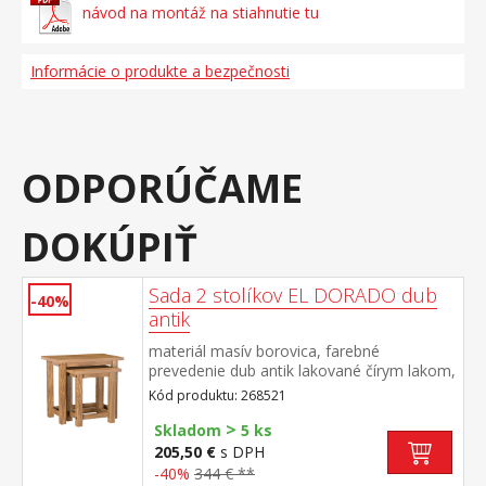
návod na montáž na stiahnutie tu
Informácie o produkte a bezpečnosti
ODPORÚČAME
DOKÚPIŤ
Sada 2 stolíkov EL DORADO dub
-40%
antik
materiál masív borovica, farebné
prevedenie dub antik lakované čírym lakom,
vlis drevenej štruktúry rozmer menšieho
Kód produktu: 268521
stolíka (š/h/v) 46 × 36 × 50 cm súčasť
>
zostavy EL DORADO
Skladom
5 ks
205,50 €
s DPH
-40%
344 € **