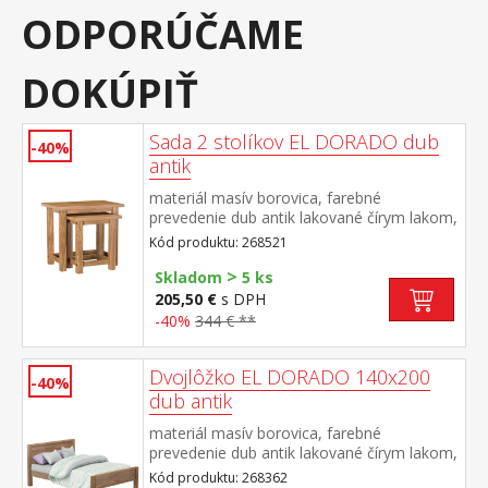
ODPORÚČAME
DOKÚPIŤ
Sada 2 stolíkov EL DORADO dub
-40%
antik
materiál masív borovica, farebné
prevedenie dub antik lakované čírym lakom,
vlis drevenej štruktúry rozmer menšieho
Kód produktu: 268521
stolíka (š/h/v) 46 × 36 × 50 cm súčasť
>
zostavy EL DORADO
Skladom
5 ks
205,50 €
s DPH
-40%
344 € **
Dvojlôžko EL DORADO 140x200
-40%
dub antik
materiál masív borovica, farebné
prevedenie dub antik lakované čírym lakom,
vlis drevenej štruktúry cena bez roštu a
Kód produktu: 268362