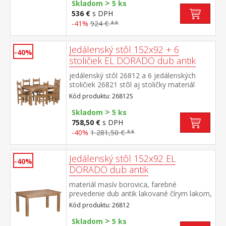
>
200 cm a rošt R1 súčasť zostavy EL
Skladom
5 ks
DORADO
536 €
s DPH
-41%
924 € **
Jedálenský stôl 152x92 + 6
-40%
stoličiek EL DORADO dub antik
jedálenský stôl 26812 a 6 jedálenských
stoličiek 26821 stôl aj stoličky materiál
masív borovica, farebné prevedenie dub
Kód produktu: 26812S
antik lakované čírym lakom, vlis drevenej
>
štruktúry rozmer stola (š/h/v) 152 × 92 × 76
Skladom
5 ks
cm rozmer stoličky (š/h/v) 43 × 49 × 107
758,50 €
s DPH
cm súčasť zostavy EL DORADO
-40%
1 281,50 € **
Jedálenský stôl 152x92 EL
-40%
DORADO dub antik
materiál masív borovica, farebné
prevedenie dub antik lakované čírym lakom,
vlis drevenej štruktúry súčasť zostavy EL
Kód produktu: 26812
DORADO
>
Skladom
5 ks