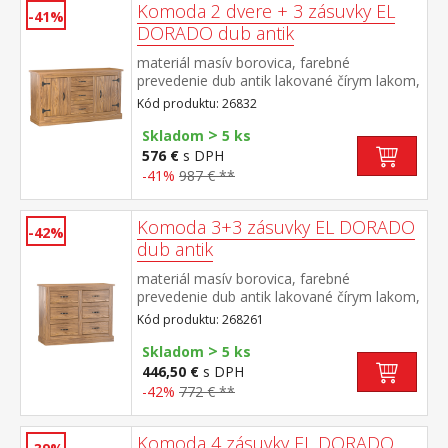
Komoda 2 dvere + 3 zásuvky EL
-41%
DORADO dub antik
materiál masív borovica, farebné
prevedenie dub antik lakované čírym lakom,
vlis drevenej štruktúry 2 dvierka, 2 police, 3
Kód produktu: 26832
zásuvky súčasť zostavy EL DORADO
>
Skladom
5 ks
576 €
s DPH
-41%
987 € **
Komoda 3+3 zásuvky EL DORADO
-42%
dub antik
materiál masív borovica, farebné
prevedenie dub antik lakované čírym lakom,
vlis drevenej štruktúry šesť zásuviek súčasť
Kód produktu: 268261
zostavy EL DORADO
>
Skladom
5 ks
446,50 €
s DPH
-42%
772 € **
Komoda 4 zásuvky EL DORADO