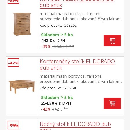
-39%
dub antik
materiál masív borovica, farebné
prevedenie dub antik lakované čírym lakom,
vlis drevenej štruktúry štyri zásuvky súčasť
Kód produktu: 268262
zostavy EL DORADO
>
Skladom
5 ks
442 €
s DPH
-39%
736,50 € **
Konferenčný stolík EL DORADO
-42%
dub antik
materiál masív borovica, farebné
prevedenie dub antik lakované čírym lakom,
vlis drevenej štruktúry dve zásuvky súčasť
Kód produktu: 268391
zostavy EL DORADO
>
Skladom
5 ks
254,50 €
s DPH
-42%
442 € **
Nočný stolík EL DORADO dub
-39%