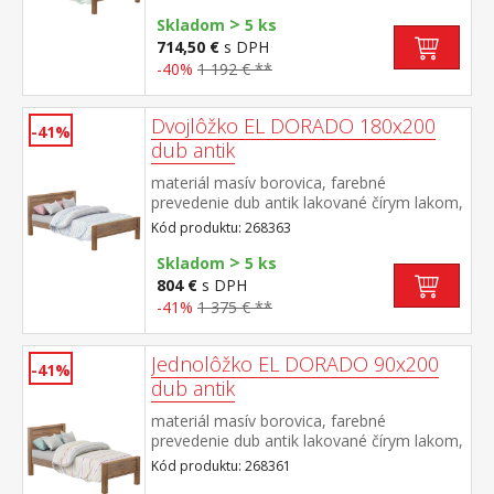
matraca odporúčaný rozmer matraca 140 ×
>
200 cm a rošt R3 súčasť zostavy EL
Skladom
5 ks
DORADO
714,50 €
s DPH
-40%
1 192 € **
Dvojlôžko EL DORADO 180x200
-41%
dub antik
materiál masív borovica, farebné
prevedenie dub antik lakované čírym lakom,
vlis drevenej štruktúry cena bez roštu a
Kód produktu: 268363
matraca odporúčaný rozmer matraca 180 ×
>
200 cm alebo 2 kusy 90 × 200 cm a rošt R4
Skladom
5 ks
alebo 2 kusy R1 súčasť zostavy EL
804 €
s DPH
DORADO
-41%
1 375 € **
Jednolôžko EL DORADO 90x200
-41%
dub antik
materiál masív borovica, farebné
prevedenie dub antik lakované čírym lakom,
vlis drevenej štruktúry cena bez roštu a
Kód produktu: 268361
matraca odporúčaný rozmer matraca 90 ×