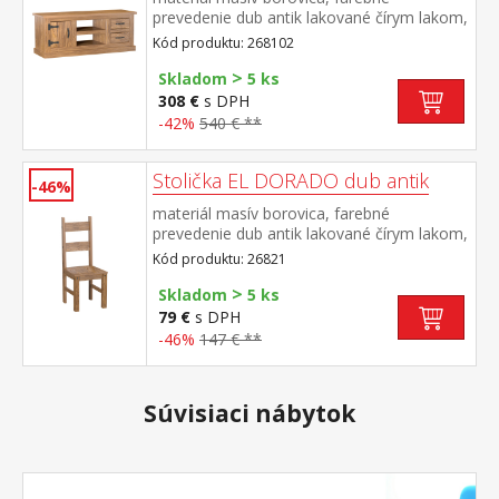
prevedenie dub antik lakované čírym lakom,
vlis drevenej štruktúry 1 dvierka, 2 zásuvky,
Kód produktu: 268102
2 otvorené police súčasť zostavy EL
>
DORADO
Skladom
5 ks
308 €
s DPH
-42%
540 € **
Stolička EL DORADO dub antik
-46%
materiál masív borovica, farebné
prevedenie dub antik lakované čírym lakom,
vlis drevenej štruktúry súčasť zostavy EL
Kód produktu: 26821
DORADO
>
Skladom
5 ks
79 €
s DPH
-46%
147 € **
Súvisiaci nábytok