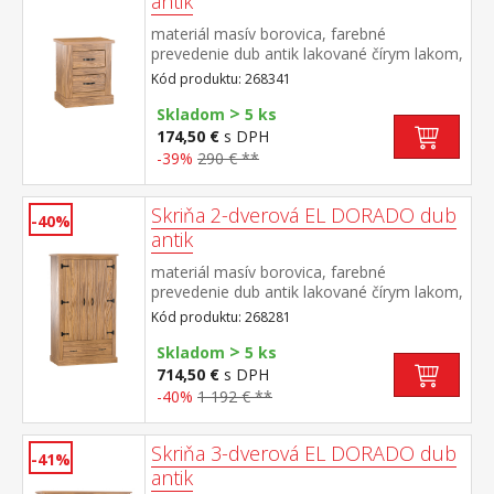
antik
materiál masív borovica, farebné
prevedenie dub antik lakované čírym lakom,
vlis drevenej štruktúry dve zásuvky súčasť
Kód produktu: 268341
zostavy EL DORADO
>
Skladom
5 ks
174,50 €
s DPH
-39%
290 € **
Skriňa 2-dverová EL DORADO dub
-40%
antik
materiál masív borovica, farebné
prevedenie dub antik lakované čírym lakom,
vlis drevenej štruktúry v hornej časti
Kód produktu: 268281
šatníková tyč a polica na klobúky v dolnej
>
časti široká zásuvka súčasť zostavy EL
Skladom
5 ks
DORADO
714,50 €
s DPH
-40%
1 192 € **
Skriňa 3-dverová EL DORADO dub
-41%
antik