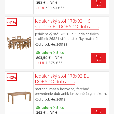
353 €
s DPH
-40%
589,50 € **
Jedálenský stôl 178x92 + 6
-41%
stoličiek EL DORADO dub antik
jedálenský stôl 26813 a 6 jedálenských
stoličiek 26821 stôl aj stoličky materiál
masív borovica, farebné prevedenie dub
Kód produktu: 26813S
antik lakované čírym lakom, vlis drevenej
>
štruktúry rozmer stola (š/h/v) 178 × 92 × 76
Skladom
5 ks
cm rozmer stoličky (š/h/v) 43 × 49 × 107
803,50 €
s DPH
cm súčasť zostavy EL DORADO
-41%
1 375 € **
Jedálenský stôl 178x92 EL
-42%
DORADO dub antik
materiál masív borovica, farebné
prevedenie dub antik lakované čírym lakom,
vlis drevenej štruktúry súčasť zostavy EL
Kód produktu: 26813
DORADO
>
Skladom
5 ks
393 €
s DPH