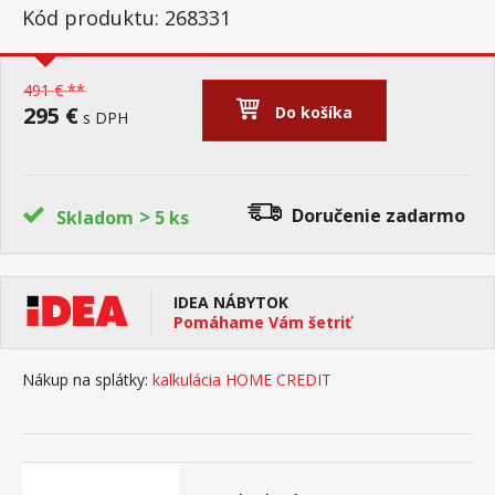
Kód produktu: 268331
491 € **
295 €
Do košíka
s DPH
>
Doručenie
zadarmo
Skladom
5 ks
IDEA NÁBYTOK
Pomáhame Vám šetriť
Nákup na splátky:
kalkulácia HOME CREDIT