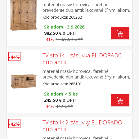
materiál masív borovica, farebné
prevedenie dub antik lakované čírym lakom,
vlis drevenej štruktúry priestor delený v
Kód produktu: 268282
pomere 2:1 v ľavej časti šatníková tyč a
polica na klobúky v pravej časti dve police, v
Skladom: 3.9.2026
dolnej časti dve zásuvky súčasť zostavy EL
982,50 €
s DPH
DORADO
-41%
1 669,50 € **
TV stolík 1 zásuvka EL DORADO
-44%
dub antik
materiál masív borovica, farebné
prevedenie dub antik lakované čírym lakom,
vlis drevenej štruktúry 1 dvierka, 1 zásuvka,
Kód produktu: 268101
1 otvorená polica súčasť zostavy EL
>
DORADO
Skladom
5 ks
245,50 €
s DPH
-44%
442 € **
TV stolík 2 zásuvky EL DORADO
-42%
dub antik
materiál masív borovica, farebné