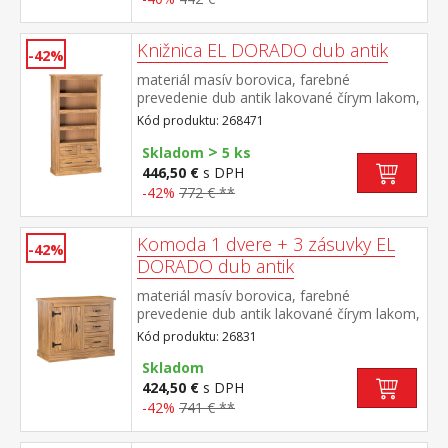
Knižnica EL DORADO dub antik
-42%
materiál masív borovica, farebné
prevedenie dub antik lakované čírym lakom,
vlis drevenej štruktúry tri police, jedna
Kód produktu: 268471
široká a dve úzke zásuvky súčasť zostavy
>
EL DORADO
Skladom
5 ks
446,50 €
s DPH
-42%
772 € **
Komoda 1 dvere + 3 zásuvky EL
-42%
DORADO dub antik
materiál masív borovica, farebné
prevedenie dub antik lakované čírym lakom,
vlis drevenej štruktúry 1 dvierka, 1 polica, 3
Kód produktu: 26831
zásuvky súčasť zostavy EL DORADO
Skladom
424,50 €
s DPH
-42%
741 € **