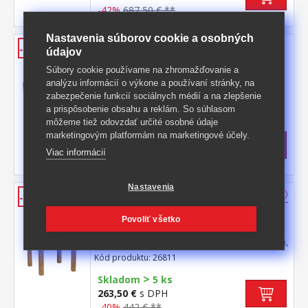
-42%
687,50 € **
Nastavenia súborov cookie a osobných
Jedálenský stôl 92x92 + 4 stoličky
-42%
údajov
EL DORADO dub antik
Súbory cookie používame na zhromažďovanie a
jedálenský stôl 26811 a 4 jedálenské
analýzu informácií o výkone a používaní stránky, na
stoličky 26821 stôl aj stoličky materiál
zabezpečenie funkcií sociálnych médií a na zlepšenie
masív borovica, farebné prevedenie dub
Kód produktu: 26811S
a prispôsobenie obsahu a reklám. So súhlasom
antik lakované čírym lakom, vlis drevenej
môžeme tiež odovzdať určité osobné údaje
>
štruktúry rozmer stola (š/h/v) 92 × 92 × 76
Skladom
5 ks
marketingovým platformám na marketingové účely.
cm rozmer stoličky (š/h/v) 43 × 49 × 107
535,50 €
s DPH
Viac informácií
cm súčasť zostavy EL DORADO
-42%
929 € **
Nastavenia
Jedálenský stôl 92x92 EL DORADO
-40%
dub antik
Povoliť všetko
materiál masív borovica, farebné
prevedenie dub antik lakované čírym lakom,
vlis drevenej štruktúry súčasť zostavy EL
Kód produktu: 26811
DORADO
>
Skladom
5 ks
263,50 €
s DPH
-40%
442 € **