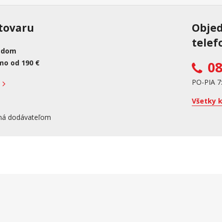
tovaru
Obje
telef
adom
mo od 190 €
08
PO-PIA 7
Všetky 
ná dodávateľom
kupujúcemu účtenku. Zároveň je povinný zaevidovať prijatú tržbu u správcu dan
ich používaním.
Viac informácií