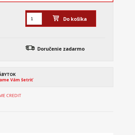
Do košíka
Doručenie
zadarmo
ÁBYTOK
me Vám šetriť
OME CREDIT