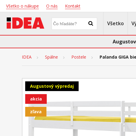
Všetko o nákupe
O nás
Kontakt
Všetko
V
Augustov
IDEA
Spálne
Postele
Palanda GIGA bie
Augustový výpredaj
akcia
zľava