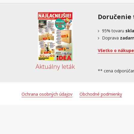
Doručenie 
95%
tovaru
skl
Doprava
zadar
Všetko o nákupe
Aktuálny leták
** cena odporúča
Ochrana osobných údajov
Obchodné podmienky
Podľa zákona o evidencii tržieb je predávajúci povinný vystaviť 
hodín.
Tieto stránky používajú cookies. Zotrvaním na stránke súhlasíte s 