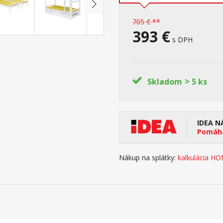
705 € **
393 €
s DPH
>
Skladom
5 ks
IDEA N
Pomáha
Nákup na splátky:
kalkulácia H