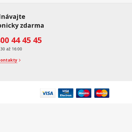
dnávajte
onicky zdarma
00 44 45 45
:30 až 16:00
kontakty
e online; v prípade technického výpadku potom najneskôr do 48