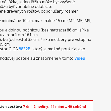
atné lôžka, jedno lôžko môže byť zvýšené
ôžu byť variabilne odobraté
tane drevených roštov, odporúčaný rozmer
 minimálne 10 cm, maximálne 15 cm (M2, M5, M9,
ou a dolnou bočnicou (bez matraca) 86 cm, šírka
ou a rebríkom 161 cm
žku (od roštu) 32 cm, šírka medzery pre vstup na
 39 cm
estor GIGA
8832B
, ktorý je možné použiť aj ako
chodovej postele sú znázornené v tomto
videu
cien zostáva
7 dní,
2 hodiny,
44 minút,
39 sekúnd