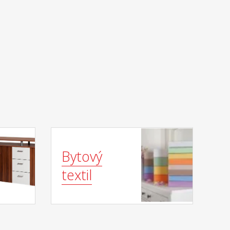
Bytový
textil