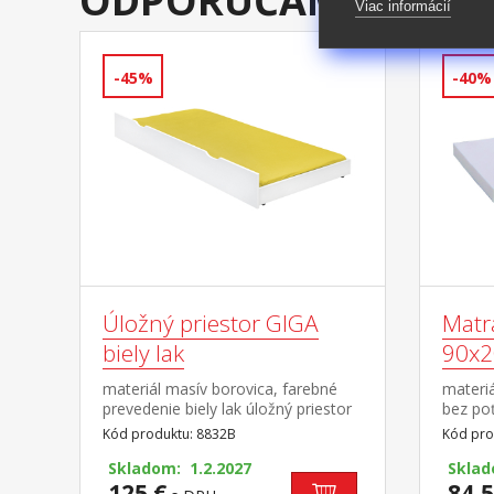
ODPORÚČAME DOKÚ
Viac informácií
-45%
-40%
Úložný priestor GIGA
Matr
biely lak
90x2
materiál masív borovica, farebné
materiá
prevedenie biely lak úložný priestor
bez po
je možné využiť aj ako
Kód produktu: 8832B
Kód pro
prístelku odporúčaný rozmer
matraca 90 × 190 cm odporúčaná
Skladom: 1.2.2027
Sklad
výška matraca minimálne 10 cm,
125 €
84,5