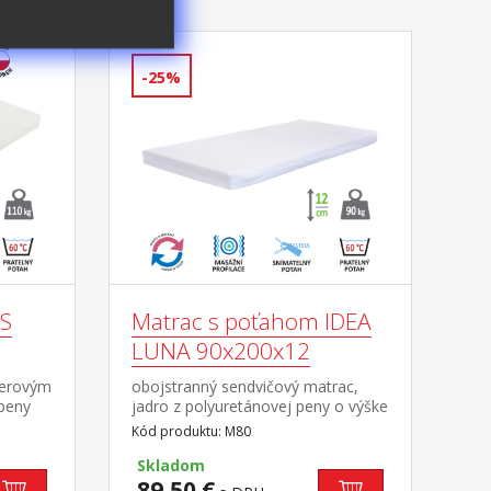
-25%
US
Matrac s poťahom IDEA
LUNA 90x200x12
terovým
obojstranný sendvičový matrac,
 peny
jadro z polyuretánovej peny o výške
v
11,5 cm povrch jadra z jednej
Kód produktu: M80
 do 40
strany vyprofilovaný, z druhej strany
10 kg
hladký poťah z bieleho 100%
Skladom
polyesteru s príjemným hladkým
89,50 €