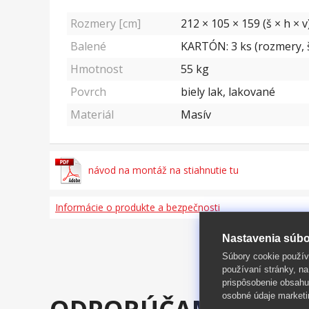
Rozmery [cm]
212 × 105 × 159 (š × h × v
Balené
KARTÓN: 3 ks (rozmery, š/
Hmotnost
55
kg
Povrch
biely lak, lakované
Materiál
Masív
návod na montáž na stiahnutie tu
Informácie o produkte a bezpečnosti
Nastavenia súbo
Súbory cookie použív
používaní stránky, na
prispôsobenie obsahu
osobné údaje marketi