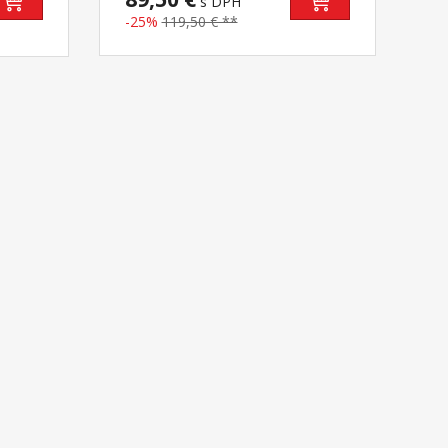
s DPH
povrchom poťah je snímateľný a
-25%
119,50 € **
prateľný do 60 °C vhodná pre všetky
typy roštov odporúčaná nosnosť do
90 kg