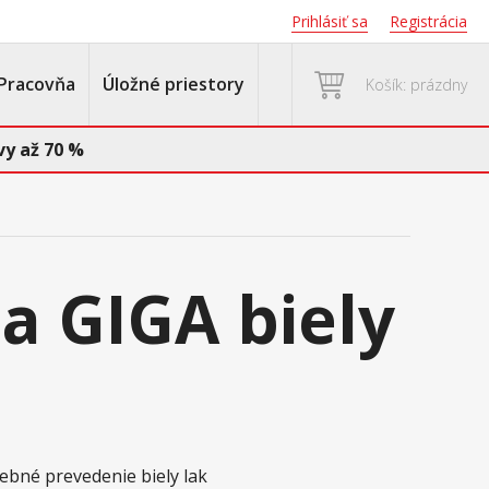
Prihlásiť sa
Registrácia
Pracovňa
Úložné priestory
Košík: prázdny
y až 70 %
a GIGA biely
rebné prevedenie biely lak