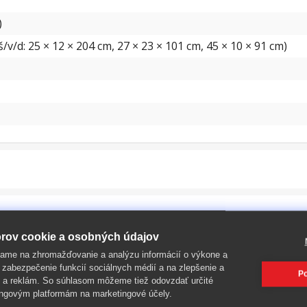
)
v/d: 25 × 12 × 204 cm, 27 × 23 × 101 cm, 45 × 10 × 91 cm)
rov cookie a osobných údajov
ame na zhromažďovanie a analýzu informácií o výkone a
 zabezpečenie funkcií sociálnych médií a na zlepšenie a
Po
 a reklám. So súhlasom môžeme tiež odovzdať určité
ngovým platformám na marketingové účely.