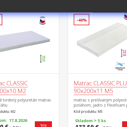
PIŤ
-40%
ac CLASSIC
Matrac CLASSIC PL
00x10 M2
90x200x11 M5
l tvrdený polyuretán matrac
matrac s prešívaným polyes
ťahu
poťahom, jadro z Flexifoam
vhodný pre všetky typy rošto
duktu: M2
Kód produktu: M5
poťah snímateľný a prateľný
>
om: 17.8.2026
°C odporúčaná nosnosť do 1
Skladom
5 ks
0 €