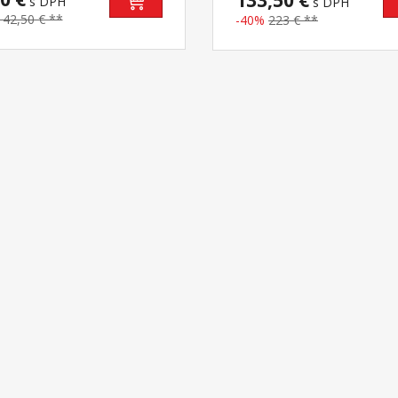
133,50 €
s DPH
s DPH
142,50 € **
-40%
223 € **