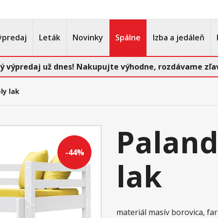
ýpredaj
Leták
Novinky
Spálne
Izba a jedáleň
ý výpredaj už dnes! Nakupujte výhodne, rozdávame zľav
ly lak
Paland
-44%
lak
materiál masív borovica, fa