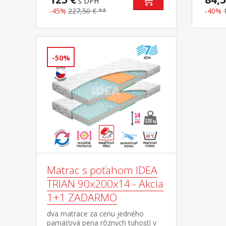
s DPH
maximálne 15 cm vhodný doplnok k
-45%
227,50 € **
-40%
palande GIGA 8831B
-50%
Matrac s poťahom IDEA
TRIAN 90x200x14 - Akcia
1+1 ZADARMO
dva matrace za cenu jedného
pamäťová pena rôznych tuhostí v