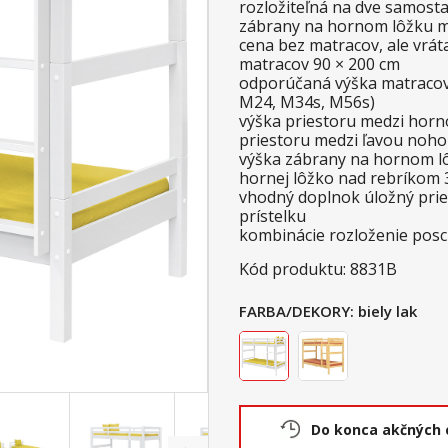
rozložiteľná na dve samost
zábrany na hornom lôžku m
cena bez matracov, ale vrá
matracov 90 × 200 cm
odporúčaná výška matracov
M24, M34s, M56s)
výška priestoru medzi horn
priestoru medzi ľavou noh
výška zábrany na hornom lô
hornej lôžko nad rebríkom
vhodný doplnok úložný pri
prístelku
kombinácie rozloženie pos
Kód produktu: 8831B
FARBA/DEKORY:
biely lak
Do konca akčných 