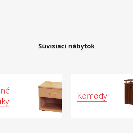
Súvisiaci nábytok
čné
Komody
íky