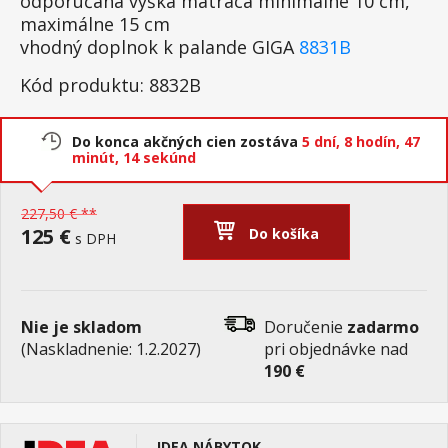
odporúčaná výška matraca minimálne 10 cm,
maximálne 15 cm
vhodný doplnok k palande GIGA
8831B
Kód produktu: 8832B
Do konca akčných cien zostáva
5 dní,
8 hodín,
47
minút,
14 sekúnd
227,50 € **
125 €
Do košíka
s DPH
Nie je skladom
Doručenie
zadarmo
(Naskladnenie: 1.2.2027)
pri objednávke nad
190 €
IDEA NÁBYTOK