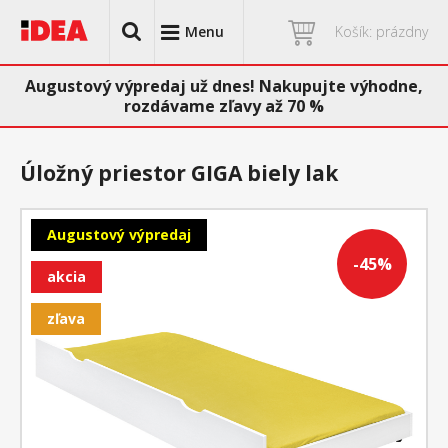
Menu
Košík: prázdny
Augustový výpredaj už dnes! Nakupujte výhodne,
rozdávame zľavy až 70 %
Úložný priestor GIGA biely lak
Augustový výpredaj
-45%
akcia
zľava