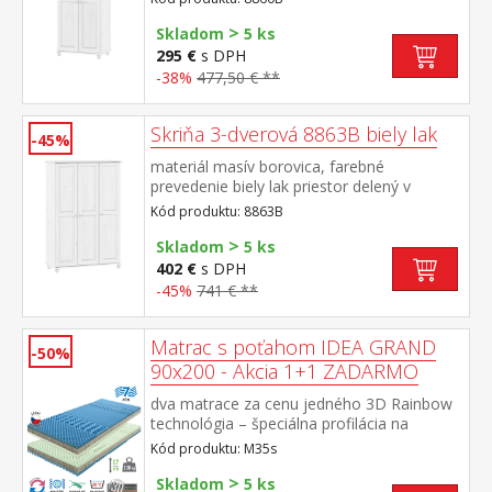
policou odporúčaný nadstavec 8861B
>
Skladom
5 ks
295 €
s DPH
-38%
477,50 € **
Skriňa 3-dverová 8863B biely lak
-45%
materiál masív borovica, farebné
prevedenie biely lak priestor delený v
pomere 2:1 širšia časť šatníková tyč a
Kód produktu: 8863B
polica, užšia časť 3 variabilné
>
police odporúčaný nadstavec 8864B
Skladom
5 ks
402 €
s DPH
-45%
741 € **
Matrac s poťahom IDEA GRAND
-50%
90x200 - Akcia 1+1 ZADARMO
dva matrace za cenu jedného 3D Rainbow
technológia – špeciálna profilácia na
sendvičovej vrstve z kombinácie Flexifoam
Kód produktu: M35s
pien rôznych vlastností a tuhostí, ktorá
>
zabezpečuje komfort, vzdušnosť,
Skladom
5 ks