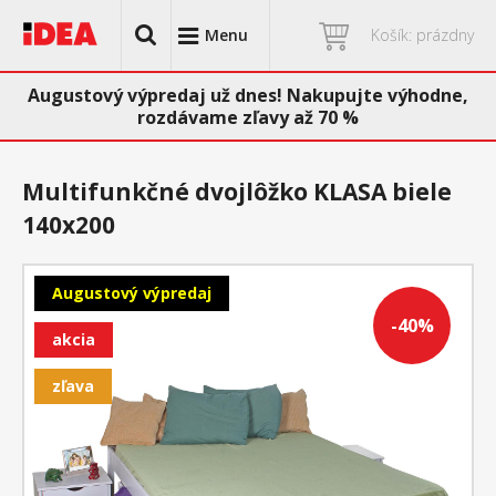
Menu
Košík: prázdny
Augustový výpredaj už dnes! Nakupujte výhodne,
rozdávame zľavy až 70 %
Multifunkčné dvojlôžko KLASA biele
140x200
Augustový výpredaj
-40%
akcia
zľava