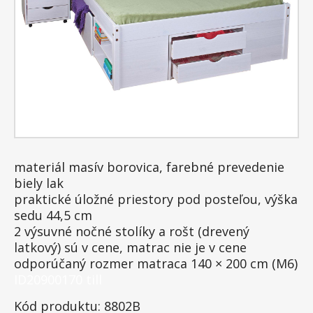
materiál masív borovica, farebné prevedenie
biely lak
praktické úložné priestory pod posteľou, výška
sedu 44,5 cm
2 výsuvné nočné stolíky a rošt (drevený
latkový) sú v cene, matrac nie je v cene
odporúčaný rozmer matraca 140 × 200 cm (M6)
ID20900170 till
Kód produktu: 8802B