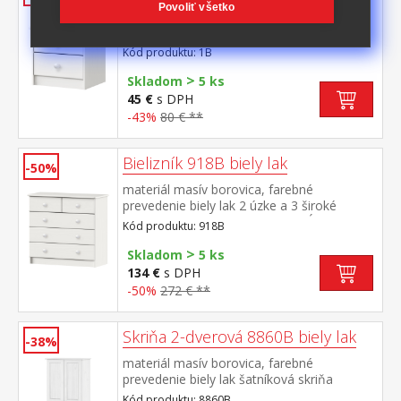
Povoliť všetko
materiál masív borovica, farebné
prevedenie biely lak 2 zásuvky s kovovými
pojazdmi, hĺbka zásuvky 27,5 cm
Kód produktu: 1B
>
Skladom
5 ks
45 €
s DPH
-43%
80 € **
Bielizník 918B biely lak
-50%
materiál masív borovica, farebné
prevedenie biely lak 2 úzke a 3 široké
zásuvky s kovovými pojazdmi, hĺbka
Kód produktu: 918B
zásuvky 32,5 cm
>
Skladom
5 ks
134 €
s DPH
-50%
272 € **
Skriňa 2-dverová 8860B biely lak
-38%
materiál masív borovica, farebné
prevedenie biely lak šatníková skriňa
vybavená šatníkovou tyčou a
Kód produktu: 8860B